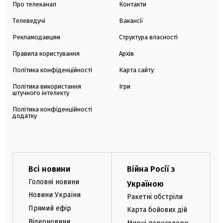
Про телеканал
Контакти
Телеведучі
Вакансії
Рекламодавцям
Структура власності
Правила користування
Архів
Політика конфіденційності
Карта сайту
Політика використання
Ігри
штучного інтелекту
Політика конфіденційності
додатку
Всі новини
Війна Росії з
Головні новини
Україною
Новини України
Ракетні обстріли
Прямий ефір
Карта бойових дій
Відеоновини