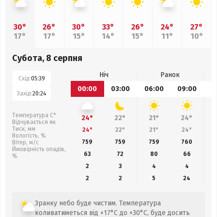
30°
26°
30°
33°
26°
24°
27°
17°
17°
15°
14°
15°
11°
10°
Субота, 8 серпня
Ніч
Ранок
Схід:
05:39
00:00
03:00
06:00
09:00
1
Захід:
20:24
Температура С°
24°
22°
21°
24°
Відчувається як
Тиск, мм
24°
22°
21°
24°
Вологість, %
759
759
759
760
Вітер, м/с
Ймовірність опадів,
63
72
80
66
%
2
3
4
4
2
2
5
24
Зранку небо буде чистим. Температура
коливатиметься від +17°C до +30°C, буде досить