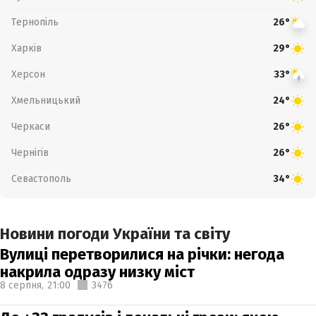
Тернопіль
26°
Харків
29°
Херсон
33°
Хмельницький
24°
Черкаси
26°
Чернігів
26°
Севастополь
34°
Новини погоди України та світу
Вулиці перетворилися на річки: негода
накрила одразу низку міст
8 серпня,
21:00
3476