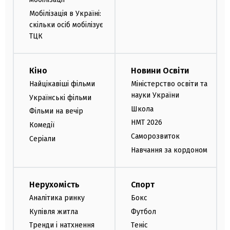
Мобілізація в Україні:
скільки осіб мобілізує
ТЦК
Кіно
Новини Освіти
Найцікавіші фільми
Міністерство освіти та
науки України
Українські фільми
Школа
Фільми на вечір
НМТ 2026
Комедії
Саморозвиток
Серіали
Навчання за кордоном
Нерухомість
Спорт
Аналітика ринку
Бокс
Купівля житла
Футбол
Тренди і натхнення
Теніс