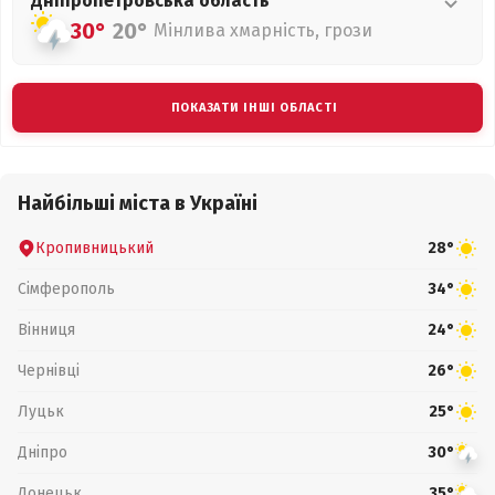
Дніпропетровська
область
30°
20°
Мінлива хмарність, грози
ПОКАЗАТИ ІНШІ ОБЛАСТІ
Найбільші міста в Україні
Кропивницький
28°
Сімферополь
34°
Вінниця
24°
Чернівці
26°
Луцьк
25°
Дніпро
30°
Донецьк
35°