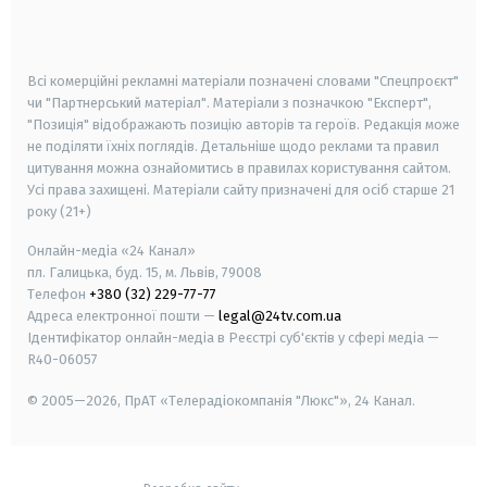
smart tv
samsung smart tv
Всі комерційні рекламні матеріали позначені словами "Спецпроєкт"
чи "Партнерський матеріал". Матеріали з позначкою "Експерт",
"Позиція" відображають позицію авторів та героїв. Редакція може
не поділяти їхніх поглядів. Детальніше щодо реклами та правил
цитування можна ознайомитись в правилах користування сайтом.
Усі права захищені.
Матеріали сайту призначені для осіб старше
21
року (21+)
Онлайн-медіа «24 Канал»
пл. Галицька, буд. 15, м. Львів, 79008
Телефон
+380 (32) 229-77-77
Адреса електронної пошти —
legal@24tv.com.ua
Ідентифікатор онлайн-медіа в Реєстрі суб'єктів у сфері медіа —
R40-06057
© 2005—2026,
ПрАТ «Телерадіокомпанія "Люкс"», 24 Канал.