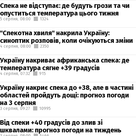
Спека не відступає: де будуть грози та чи
опуститься температура цього тижня
5 серпня,
08:00
1324
"Спекотна хвиля" накрила Україну:
синоптик розповів, коли очікуються зміни
4 серпня,
08:00
2350
Україну накриває африканська спека: де
температура сягне +39 градусів
4 серпня,
07:32
915
Україну накриє спека до +38, але в частині
областей пройдуть дощі: прогноз погоди
на 3 серпня
3 серпня,
09:27
10995
Від спеки +40 градусів до злив зі
шквалами: прогноз погоди на тиждень
3 серпня,
08:00
5466