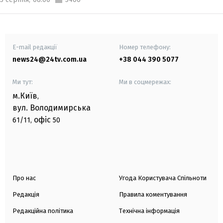
E-mail редакції
Номер телефону:
news24@24tv.com.ua
+38 044 390 5077
Ми тут:
Ми в соцмережах:
м.Київ
,
вул. Володимирська
офіс
61/11,
50
Про нас
Угода Користувача Спільноти
Редакція
Правила коментування
Редакційна політика
Технічна інформація