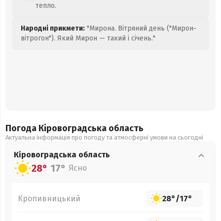
тепло.
Народні прикмети:
"Мирона. Вітряний день ("Мирон-
вітрогон"). Який Мирон — такий і січень."
Погода Кіровоградська
область
Актуальна інформація про погоду та атмосферні умови на сьогодні
Кіровоградська
область
28°
17°
Ясно
Кропивницький
28°
/
17°