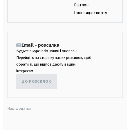
Біатлон
Інші види спорту
Email - розсилка
Будьте в курсі всіх новин і оновлень!
Перейдіть на сторінку наших розсилок, щоб
обрати ті, що відповідають вашим
інтересам.
ДО РОЗСИЛОК
Наші додатки:
android
apple