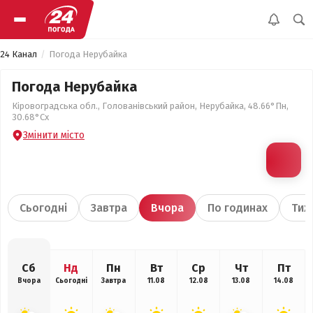
24 Канал
Погода Нерубайка
Погода Нерубайка
Кіровоградська обл., Голованівський район, Нерубайка, 48.66°Пн,
30.68°Сх
Змінити місто
Сьогодні
Завтра
Вчора
По годинах
Тиж
Сб
Нд
Пн
Вт
Ср
Чт
Пт
Вчора
Сьогодні
Завтра
11.08
12.08
13.08
14.08