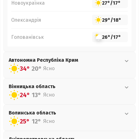
Новоукраїнка
27°
/
17°
Олександрія
29°
/
18°
Голованівськ
26°
/
17°
Автономна Республіка Крим
34°
20°
Ясно
Вінницька
область
24°
13°
Ясно
Волинська
область
25°
12°
Ясно