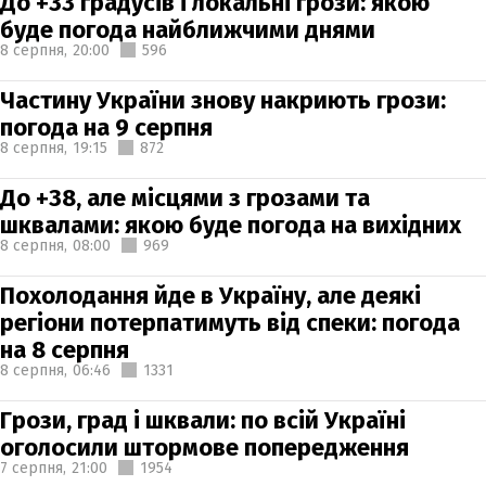
До +33 градусів і локальні грози: якою
буде погода найближчими днями
8 серпня,
20:00
596
Частину України знову накриють грози:
погода на 9 серпня
8 серпня,
19:15
872
До +38, але місцями з грозами та
шквалами: якою буде погода на вихідних
8 серпня,
08:00
969
Похолодання йде в Україну, але деякі
регіони потерпатимуть від спеки: погода
на 8 серпня
8 серпня,
06:46
1331
Грози, град і шквали: по всій Україні
оголосили штормове попередження
7 серпня,
21:00
1954