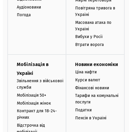
Мирні переговори
Аудіоновини
Повітряна тривога в
Україні
Погода
Масована атака по
Україні
Вибухи у Росії
Втрати ворога
Мобілізація в
Новини економіки
Ціна нафти
Україні
Курси валют
Звільнення з військової
служби
Фінансові новини
Мобілізація 50+
Тарифи на комунальні
послуги
Мобілізація жінок
Податки
Контракт для 18-24-
річних
Пенсія в Україні
Відстрочка від
мобілізації