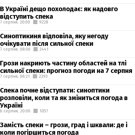
В Україні дещо похолодає: як надовго
відступить спека
7 серпня,
20:00
9228
Синоптикиня відповіла, яку негоду
очікувати після сильної спеки
7 серпня,
08:00
2441
Грози накриють частину областей на тлі
сильної спеки: прогноз погоди на 7 серпня
7 серпня,
06:21
2393
Спека почне відступати: синоптики
розповіли, коли та як зміниться погода в
Україні
6 серпня,
20:00
1057
Замість спеки – грози, град і шквали: де і
коли погіршиться погода