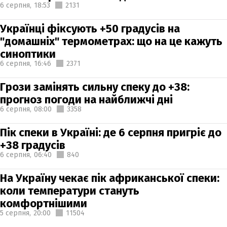
6 серпня,
18:53
2131
Українці фіксують +50 градусів на
"домашніх" термометрах: що на це кажуть
синоптики
6 серпня,
16:46
2371
Грози замінять сильну спеку до +38:
прогноз погоди на найближчі дні
6 серпня,
08:00
3358
Пік спеки в Україні: де 6 серпня пригріє до
+38 градусів
6 серпня,
06:40
840
На Україну чекає пік африканської спеки:
коли температури стануть
комфортнішими
5 серпня,
20:00
11504