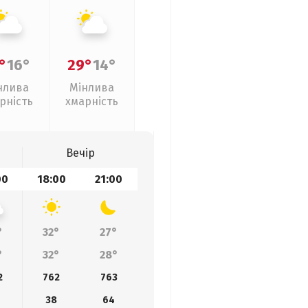
°
16°
29°
14°
нлива
Мінлива
рність
хмарність
Вечір
00
18:00
21:00
°
32°
27°
°
32°
28°
2
762
763
38
64