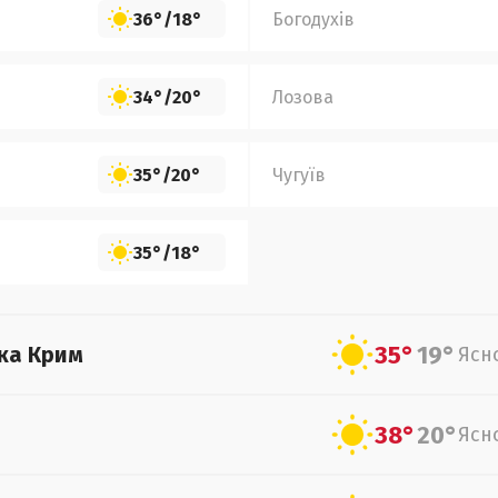
36°
/
18°
Богодухів
34°
/
20°
Лозова
35°
/
20°
Чугуїв
35°
/
18°
35°
19°
ка Крим
Ясн
38°
20°
Ясн