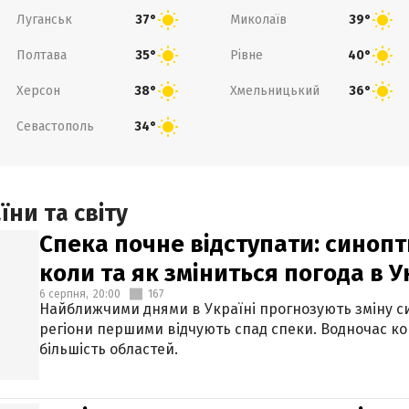
Луганськ
Миколаїв
37°
39°
Полтава
Рівне
35°
40°
Херсон
Хмельницький
38°
36°
Севастополь
34°
ни та світу
Спека почне відступати: синопт
коли та як зміниться погода в У
6 серпня,
20:00
167
Найближчими днями в Україні прогнозують зміну син
регіони першими відчують спад спеки. Водночас к
більшість областей.