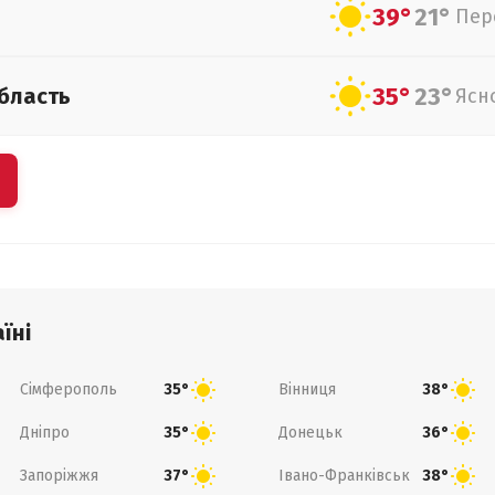
39°
21°
Пер
35°
23°
бласть
Ясн
їні
Сімферополь
Вінниця
35°
38°
Дніпро
Донецьк
35°
36°
Запоріжжя
Івано-Франківськ
37°
38°