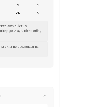
1
1
24
5
жте активність у
ітер до 2 м/с. Після обіду
та сила не оселилася на
о