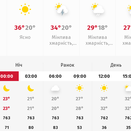
36°
20°
34°
20°
29°
18°
27
Ясно
Мінлива
Мінлива
Мі
хмарність,
хмарність,
хма
грози
слабкий дощ
Ніч
Ранок
День
00:00
03:00
06:00
09:00
12:00
15:
23°
21°
20°
27°
32°
32
23°
21°
20°
28°
32°
32
763
763
763
763
762
76
71
80
83
53
36
35