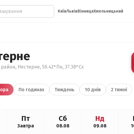
Київ
Львів
Вінниця
Хмельницький
терне
 район, Нестерне, 50.42°Пн, 37.38°Сх
ора
По годинах
Тиждень
10 днів
2 тижні
Пт
Сб
Нд
Завтра
08.08
09.08
1