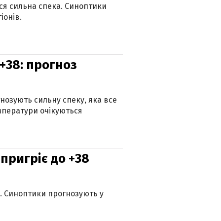
ься сильна спека. Синоптики
іонів.
+38: прогноз
гнозують сильну спеку, яка все
мператури очікуються
 пригріє до +38
ю. Синоптики прогнозують у