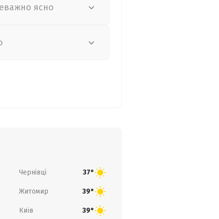
еважно ясно
о
Чернівці
37°
Житомир
39°
Київ
39°