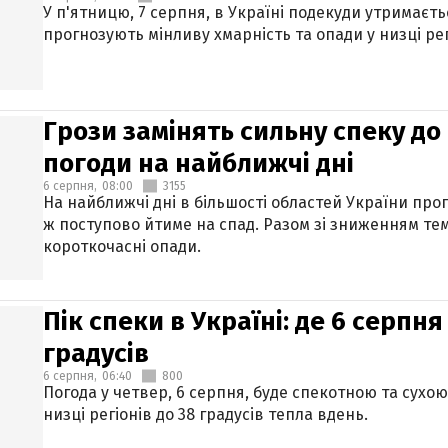
У п'ятницю, 7 серпня, в Україні подекуди утримаєт
прогнозують мінливу хмарність та опади у низці рег
Грози замінять сильну спеку до 
погоди на найближчі дні
6 серпня,
08:00
3155
На найближчі дні в більшості областей України про
ж поступово йтиме на спад. Разом зі зниженням те
короткочасні опади.
Пік спеки в Україні: де 6 серпня
градусів
6 серпня,
06:40
800
Погода у четвер, 6 серпня, буде спекотною та сухо
низці регіонів до 38 градусів тепла вдень.