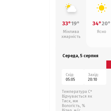
33°
19°
34°
20°
Мінлива
Ясно
хмарність
Середа, 5 серпня
Схід:
Захід:
05:05
20:10
Температура С°
Відчувається як
Тиск, мм
Вологість, %
Вітер, м/с