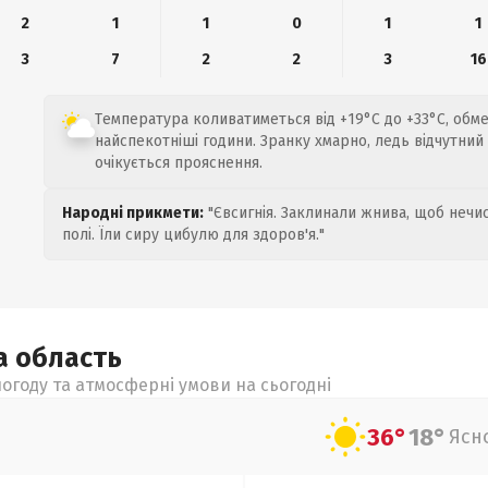
2
1
1
0
1
1
3
7
2
2
3
16
Температура коливатиметься від +19°C до +33°C, обме
найспекотніші години. Зранку хмарно, ледь відчутний в
очікується прояснення.
Народні прикмети:
"Євсигнія. Заклинали жнива, щоб нечис
полі. Їли сиру цибулю для здоров'я."
ка
область
огоду та атмосферні умови на сьогодні
36°
18°
Ясн