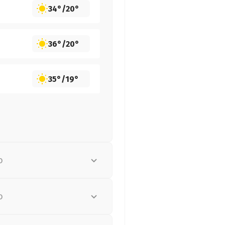
34°
/
20°
36°
/
20°
35°
/
19°
о
о