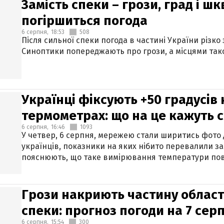
Замість спеки – грози, град і шк
погіршиться погода
6 серпня,
18:53
508
Після сильної спеки погода в частині України різко
Синоптики попереджають про грози, а місцями тако
Українці фіксують +50 градусів
термометрах: що на це кажуть 
6 серпня,
16:46
1093
У четвер, 6 серпня, мережею стали ширитись фото
українців, показники на яких нібито перевалили за
пояснюють, що таке вимірювання температури пов
Грози накриють частину областе
спеки: прогноз погоди на 7 сер
6 серпня,
15:54
300