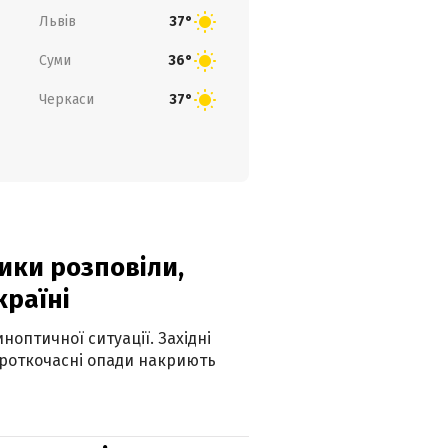
Львів
37°
Суми
36°
Черкаси
37°
ики розповіли,
країні
оптичної ситуації. Західні
ороткочасні опади накриють