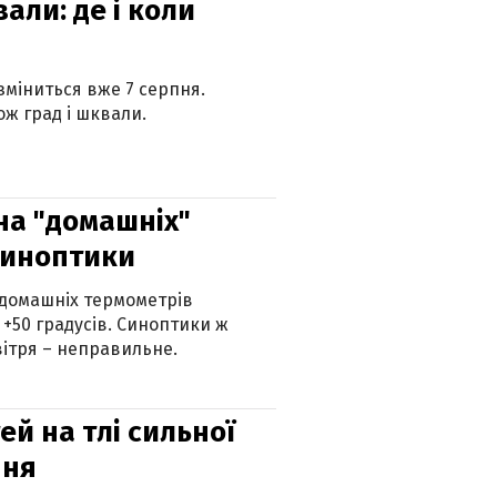
вали: де і коли
 зміниться вже 7 серпня.
ж град і шквали.
 на "домашніх"
синоптики
 домашніх термометрів
 +50 градусів. Синоптики ж
ітря – неправильне.
й на тлі сильної
пня