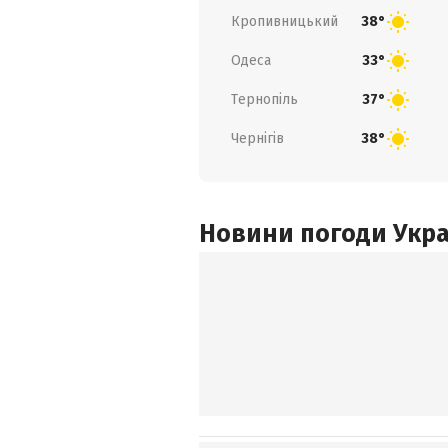
Кропивницький
38°
Одеса
33°
Тернопіль
37°
Чернігів
38°
Новини погоди Украї