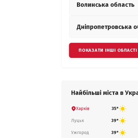
Волинська
область
Дніпропетровська
о
ПОКАЗАТИ ІНШІ ОБЛАСТІ
Найбільші міста в Укра
Харків
35°
Луцьк
39°
Ужгород
39°