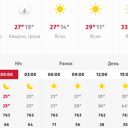
27°
19°
27°
14°
29°
11°
33
о
Хмарно, грози
Ясно
Ясно
Ніч
Ранок
День
00:00
03:00
06:00
09:00
12:00
15:
25°
23°
21°
27°
35°
35
25°
23°
21°
28°
36°
44
763
763
763
763
762
76
66
64
71
56
38
55