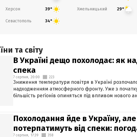
Херсон
Хмельницький
39°
29°
Севастополь
34°
ни та світу
В Україні дещо похолодає: як н
спека
7 серпня,
20:00
223
Зниження температури повітря в Україні розпочалос
надходженням атмосферного фронту. Уже з початку
більшість регіонів опиняться під впливом нового а
Похолодання йде в Україну, але
потерпатимуть від спеки: погод
7 серпня,
17:39
358