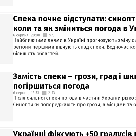
Спека почне відступати: синопт
коли та як зміниться погода в У
6 серпня,
20:00
973
Найближчими днями в Україні прогнозують зміну син
регіони першими відчують спад спеки. Водночас к
більшість областей.
Замість спеки – грози, град і шк
погіршиться погода
6 серпня,
18:53
2113
Після сильної спеки погода в частині України різко
Синоптики попереджають про грози, а місцями тако
Українці фіксують +50 градусів