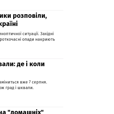
ики розповіли,
країні
оптичної ситуації. Західні
ороткочасні опади накриють
вали: де і коли
 зміниться вже 7 серпня.
ж град і шквали.
 на "домашніх"