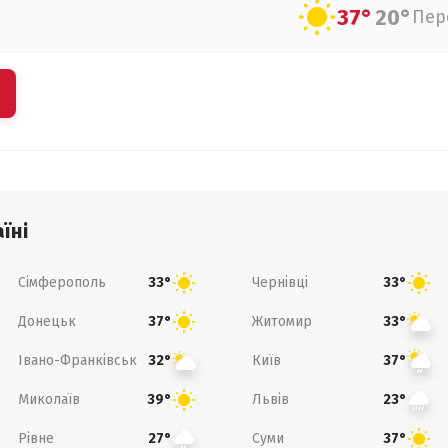
37°
20°
Пер
їні
Сімферополь
Чернівці
33°
33°
Донецьк
Житомир
37°
33°
Івано-Франківськ
Київ
32°
37°
Миколаїв
Львів
39°
23°
Рівне
Суми
27°
37°