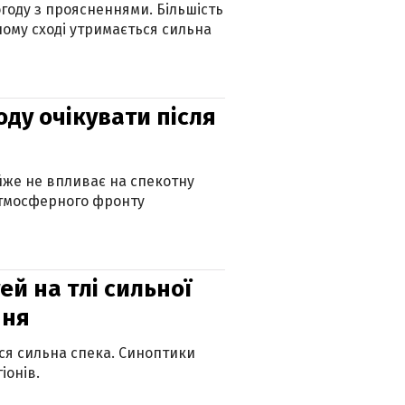
огоду з проясненнями. Більшість
ному сході утримається сильна
оду очікувати після
айже не впливає на спекотну
атмосферного фронту
й на тлі сильної
пня
ься сильна спека. Синоптики
іонів.