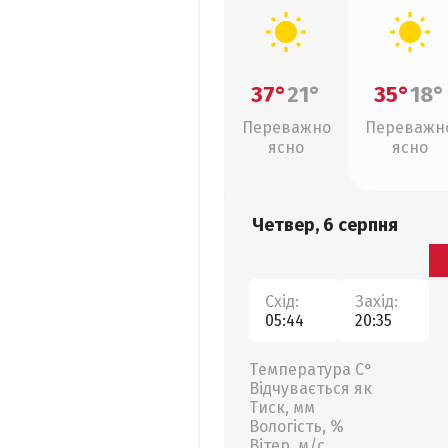
37°
21°
35°
18°
Переважно
Переважн
ясно
ясно
Четвер, 6 серпня
Схід:
Захід:
05:44
20:35
Температура С°
Відчувається як
Тиск, мм
Вологість, %
Вітер, м/с