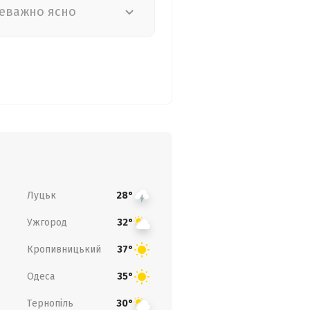
еважно ясно
Луцьк
28°
Ужгород
32°
Кропивницький
37°
Одеса
35°
Тернопіль
30°