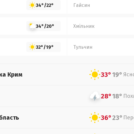
34°
/
22°
Гайсин
34°
/
20°
Хмільник
32°
/
19°
Тульчин
33°
19°
ка Крим
Ясн
28°
18°
Пох
36°
23°
бласть
Пер