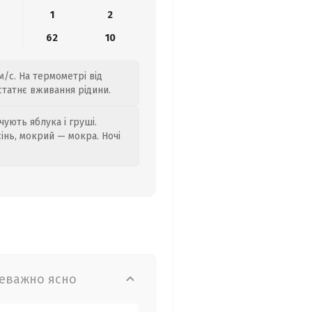
1
2
62
10
м/с. На термометрі від
статнє вживання рідини.
ують яблука і груші.
сінь, мокрий — мокра. Ночі
еважно ясно