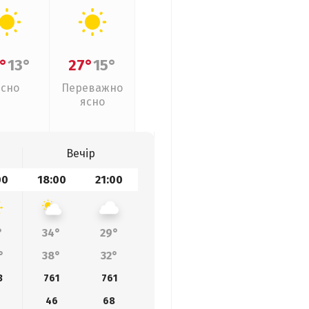
°
13°
27°
15°
Ясно
Переважно
ясно
Вечір
00
18:00
21:00
°
34°
29°
°
38°
32°
3
761
761
46
68