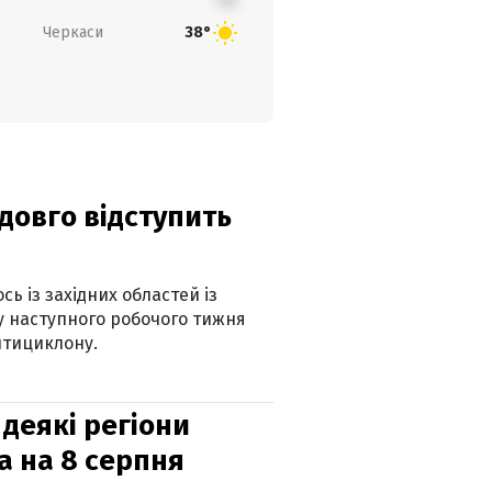
Черкаси
38°
адовго відступить
ь із західних областей із
 наступного робочого тижня
нтициклону.
 деякі регіони
а на 8 серпня