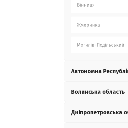
Вінниця
Жмеринка
Могилів-Подільський
Автономна Республі
Волинська
область
Дніпропетровська
о