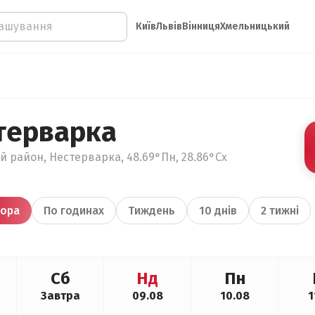
Київ
Львів
Вінниця
Хмельницький
терварка
й район, Нестерварка, 48.69°Пн, 28.86°Сх
ора
По годинах
Тиждень
10 днів
2 тижні
Сб
Нд
Пн
Завтра
09.08
10.08
1