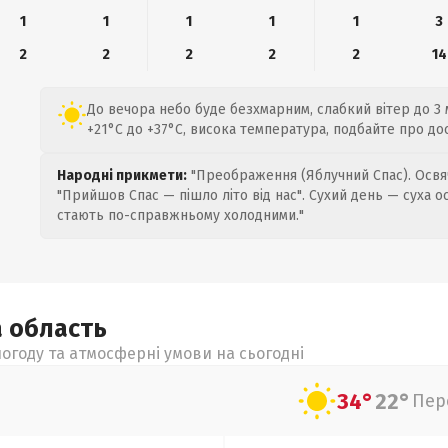
1
1
1
1
1
3
2
2
2
2
2
14
До вечора небо буде безхмарним, слабкий вітер до 3 
+21°C до +37°C, висока температура, подбайте про до
Народні прикмети:
"Преображення (Яблучний Спас). Освяч
"Прийшов Спас — пішло літо від нас". Сухий день — суха о
стають по-справжньому холодними."
а
область
огоду та атмосферні умови на сьогодні
34°
22°
Пер