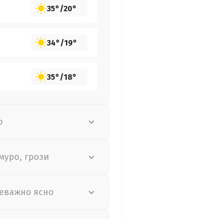
35°
/
20°
34°
/
19°
35°
/
18°
о
муро, грози
еважно ясно