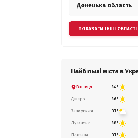
Донецька
область
ПОКАЗАТИ ІНШІ ОБЛАСТІ
Найбільші міста в Укра
Вінниця
34°
Дніпро
36°
Запоріжжя
37°
Луганськ
38°
Полтава
37°