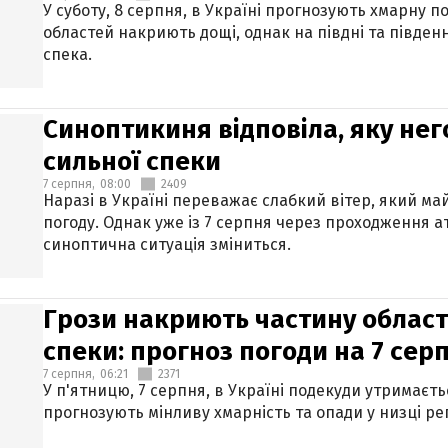
У суботу, 8 серпня, в Україні прогнозують хмарну п
областей накриють дощі, однак на півдні та півден
спека.
Синоптикиня відповіла, яку нег
сильної спеки
7 серпня,
08:00
2409
Наразі в Україні переважає слабкий вітер, який м
погоду. Однак уже із 7 серпня через проходження 
синоптична ситуація зміниться.
Грози накриють частину областе
спеки: прогноз погоди на 7 сер
7 серпня,
06:21
2371
У п'ятницю, 7 серпня, в Україні подекуди утримаєт
прогнозують мінливу хмарність та опади у низці рег