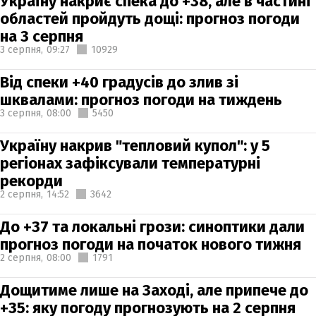
Україну накриє спека до +38, але в частині
областей пройдуть дощі: прогноз погоди
на 3 серпня
3 серпня,
09:27
10929
Від спеки +40 градусів до злив зі
шквалами: прогноз погоди на тиждень
3 серпня,
08:00
5450
Україну накрив "тепловий купол": у 5
регіонах зафіксували температурні
рекорди
2 серпня,
14:52
3642
До +37 та локальні грози: синоптики дали
прогноз погоди на початок нового тижня
2 серпня,
08:00
1791
Дощитиме лише на Заході, але припече до
+35: яку погоду прогнозують на 2 серпня