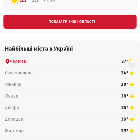
35°
23°
ПОКАЗАТИ ІНШІ ОБЛАСТІ
Найбільші міста в Україні
Чернівці
37°
Сімферополь
34°
Вінниця
39°
Луцьк
38°
Дніпро
35°
Донецьк
36°
Житомир
39°