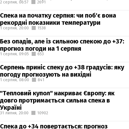
2 серпня,
06:57
2691
Спека на початку серпня: чи поб'є вона
рекордні показники температури
1 серпня,
20:00
1538
Без опадів, але із сильною спекою до +37:
прогноз погоди на 1 серпня
1 серпня,
09:05
653
Серпень приніс спеку до +38 градусів: яку
погоду прогнозують на вихідні
1 серпня,
08:00
841
"Тепловий купол" накриває Європу: як
довго протримається сильна спека в
Україні
31 липня,
20:00
10902
Спека до +34 повертається: прогноз