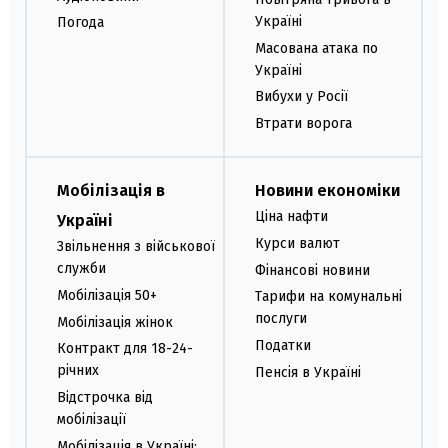
Україні
Погода
Масована атака по
Україні
Вибухи у Росії
Втрати ворога
Мобілізація в
Новини економіки
Ціна нафти
Україні
Курси валют
Звільнення з військової
служби
Фінансові новини
Мобілізація 50+
Тарифи на комунальні
послуги
Мобілізація жінок
Податки
Контракт для 18-24-
річних
Пенсія в Україні
Відстрочка від
мобілізації
Мобілізація в Україні: