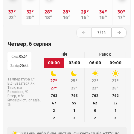
37°
32°
28°
28°
29°
34°
30°
22°
20°
18°
16°
16°
16°
17°
7
/14
Четвер, 6 серпня
Ніч
Ранок
Схід:
05:54
00:00
03:00
06:00
09:00
1
Захід:
20:44
Температура С°
27°
25°
22°
27°
Відчувається як
Тиск, мм
27°
25°
22°
28°
Вологість, %
763
763
762
762
Вітер, м/с
Ймовірність опадів,
47
55
62
52
%
2
1
0
1
2
2
2
2
Зранку небо буде чистим. Очікується від +22°C до