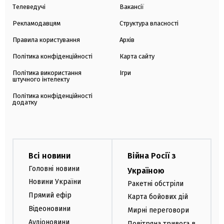
Телеведучі
Вакансії
Рекламодавцям
Структура власності
Правила користування
Архів
Політика конфіденційності
Карта сайту
Політика використання
Ігри
штучного інтелекту
Політика конфіденційності
додатку
Всі новини
Війна Росії з
Головні новини
Україною
Новини України
Ракетні обстріли
Прямий ефір
Карта бойових дій
Відеоновини
Мирні переговори
Аудіоновини
Повітряна тривога в