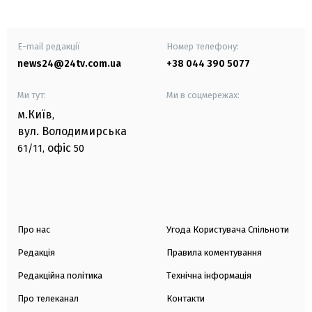
E-mail редакції
Номер телефону:
news24@24tv.com.ua
+38 044 390 5077
Ми тут:
Ми в соцмережах:
м.Київ
,
вул. Володимирська
офіс
61/11,
50
Про нас
Угода Користувача Спільноти
Редакція
Правила коментування
Редакційна політика
Технічна інформація
Про телеканал
Контакти