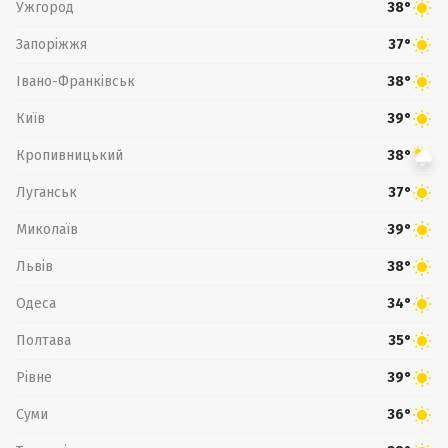
Ужгород
38°
Запоріжжя
37°
Івано-Франківськ
38°
Київ
39°
Кропивницький
38°
Луганськ
37°
Миколаїв
39°
Львів
38°
Одеса
34°
Полтава
35°
Рівне
39°
Суми
36°