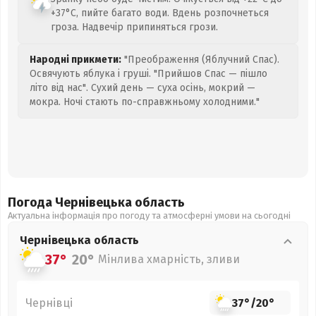
+37°C, пийте багато води. Вдень розпочнеться
гроза. Надвечір припиняться грози.
Народні прикмети:
"Преображення (Яблучний Спас).
Освячують яблука і груші. "Прийшов Спас — пішло
літо від нас". Сухий день — суха осінь, мокрий —
мокра. Ночі стають по-справжньому холодними."
Погода Чернівецька
область
Актуальна інформація про погоду та атмосферні умови на сьогодні
Чернівецька
область
37°
20°
Мінлива хмарність, зливи
Чернівці
37°
/
20°