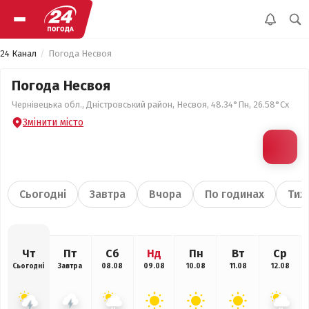
24 Канал
Погода Несвоя
Погода Несвоя
Чернівецька обл., Дністровський район, Несвоя, 48.34°Пн, 26.58°Сх
Змінити місто
Сьогодні
Завтра
Вчора
По годинах
Тиж
Чт
Пт
Сб
Нд
Пн
Вт
Ср
Сьогодні
Завтра
08.08
09.08
10.08
11.08
12.08