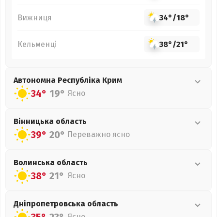
Вижниця
34°
/
18°
Кельменці
38°
/
21°
Автономна Республіка Крим
34°
19°
Ясно
Вінницька
область
39°
20°
Переважно ясно
Волинська
область
38°
21°
Ясно
Дніпропетровська
область
Ясно