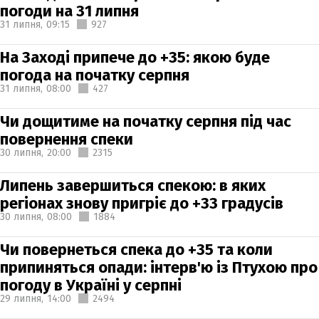
погоди на 31 липня
31 липня,
09:15
927
На Заході припече до +35: якою буде
погода на початку серпня
31 липня,
08:00
427
Чи дощитиме на початку серпня під час
повернення спеки
30 липня,
20:00
2315
Липень завершиться спекою: в яких
регіонах знову пригріє до +33 градусів
30 липня,
08:00
1884
Чи повернеться спека до +35 та коли
припиняться опади: інтерв'ю із Птухою про
погоду в Україні у серпні
29 липня,
14:00
2494