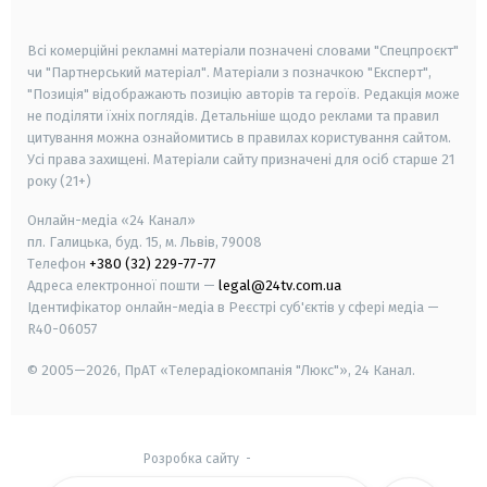
smart tv
samsung smart tv
Всі комерційні рекламні матеріали позначені словами "Спецпроєкт"
чи "Партнерський матеріал". Матеріали з позначкою "Експерт",
"Позиція" відображають позицію авторів та героїв. Редакція може
не поділяти їхніх поглядів. Детальніше щодо реклами та правил
цитування можна ознайомитись в правилах користування сайтом.
Усі права захищені.
Матеріали сайту призначені для осіб старше
21
року (21+)
Онлайн-медіа «24 Канал»
пл. Галицька, буд. 15, м. Львів, 79008
Телефон
+380 (32) 229-77-77
Адреса електронної пошти —
legal@24tv.com.ua
Ідентифікатор онлайн-медіа в Реєстрі суб'єктів у сфері медіа —
R40-06057
© 2005—2026,
ПрАТ «Телерадіокомпанія "Люкс"», 24 Канал.
Розробка сайту
-