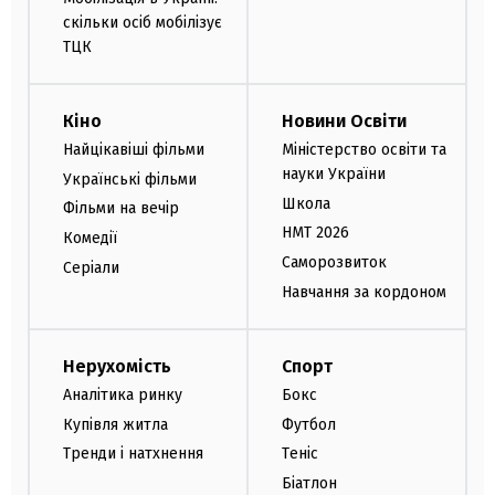
скільки осіб мобілізує
ТЦК
Кіно
Новини Освіти
Найцікавіші фільми
Міністерство освіти та
науки України
Українські фільми
Школа
Фільми на вечір
НМТ 2026
Комедії
Саморозвиток
Серіали
Навчання за кордоном
Нерухомість
Спорт
Аналітика ринку
Бокс
Купівля житла
Футбол
Тренди і натхнення
Теніс
Біатлон