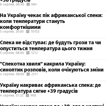
6 серпня,
06:40
684
На Україну чекає пік африканської спеки:
коли температури стануть
комфортнішими
5 серпня,
20:00
10153
Спека не відступає: де будуть грози та чи
опуститься температура цього тижня
5 серпня,
08:00
1272
"Спекотна хвиля" накрила Україну:
синоптик розповів, коли очікуються зміни
4 серпня,
08:00
2317
Україну накриває африканська спека: де
температура сягне +39 градусів
4 серпня,
07:32
900