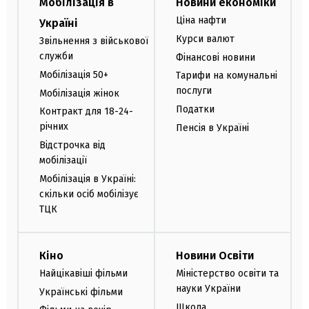
Мобілізація в
Новини економіки
Ціна нафти
Україні
Курси валют
Звільнення з військової
служби
Фінансові новини
Мобілізація 50+
Тарифи на комунальні
послуги
Мобілізація жінок
Податки
Контракт для 18-24-
річних
Пенсія в Україні
Відстрочка від
мобілізації
Мобілізація в Україні:
скільки осіб мобілізує
ТЦК
Кіно
Новини Освіти
Найцікавіші фільми
Міністерство освіти та
науки України
Українські фільми
Школа