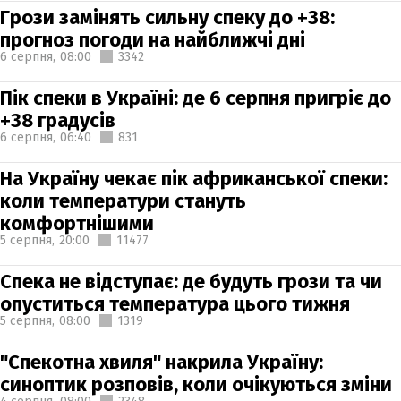
Грози замінять сильну спеку до +38:
прогноз погоди на найближчі дні
6 серпня,
08:00
3342
Пік спеки в Україні: де 6 серпня пригріє до
+38 градусів
6 серпня,
06:40
831
На Україну чекає пік африканської спеки:
коли температури стануть
комфортнішими
5 серпня,
20:00
11477
Спека не відступає: де будуть грози та чи
опуститься температура цього тижня
5 серпня,
08:00
1319
"Спекотна хвиля" накрила Україну:
синоптик розповів, коли очікуються зміни