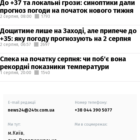
До +37 та локальні грози: синоптики дали
прогноз погоди на початок нового тижня
2 серпня,
08:00
1793
Дощитиме лише на Заході, але припече до
+35: яку погоду прогнозують на 2 серпня
2 серпня,
06:57
2697
Спека на початку серпня: чи поб'є вона
рекордні показники температури
1 серпня,
20:00
1540
E-mail редакції
Номер телефону:
news24@24tv.com.ua
+38 044 390 5077
Ми тут:
Ми в соцмережах:
м.Київ
,