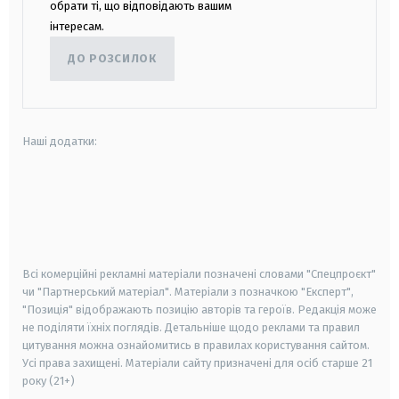
обрати ті, що відповідають вашим
інтересам.
ДО РОЗСИЛОК
Наші додатки:
android
apple
smart tv
samsung smart tv
Всі комерційні рекламні матеріали позначені словами "Спецпроєкт"
чи "Партнерський матеріал". Матеріали з позначкою "Експерт",
"Позиція" відображають позицію авторів та героїв. Редакція може
не поділяти їхніх поглядів. Детальніше щодо реклами та правил
цитування можна ознайомитись в правилах користування сайтом.
Усі права захищені.
Матеріали сайту призначені для осіб старше
21
року (21+)