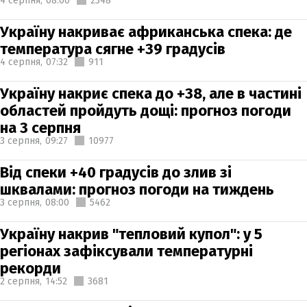
4 серпня,
08:00
2348
Україну накриває африканська спека: де
температура сягне +39 градусів
4 серпня,
07:32
911
Україну накриє спека до +38, але в частині
областей пройдуть дощі: прогноз погоди
на 3 серпня
3 серпня,
09:27
10977
Від спеки +40 градусів до злив зі
шквалами: прогноз погоди на тиждень
3 серпня,
08:00
5462
Україну накрив "тепловий купол": у 5
регіонах зафіксували температурні
рекорди
2 серпня,
14:52
3681