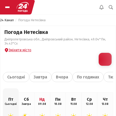
24 Канал
Погода Нетесівка
Погода Нетесівка
Дніпропетровська обл., Дніпровський район, Нетесівка, 49.04°Пн,
34.43°Сх
Змінити місто
Сьогодні
Завтра
Вчора
По годинах
Тиж
Пт
Сб
Нд
Пн
Вт
Ср
Чт
Сьогодні
Завтра
09.08
10.08
11.08
12.08
13.08