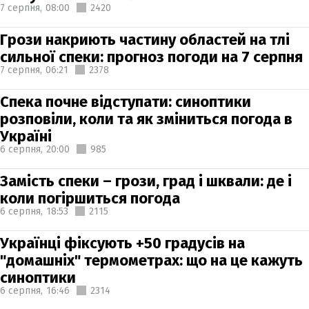
7 серпня,
08:00
2420
Грози накриють частину областей на тлі
сильної спеки: прогноз погоди на 7 серпня
7 серпня,
06:21
2378
Спека почне відступати: синоптики
розповіли, коли та як зміниться погода в
Україні
6 серпня,
20:00
985
Замість спеки – грози, град і шквали: де і
коли погіршиться погода
6 серпня,
18:53
2115
Українці фіксують +50 градусів на
"домашніх" термометрах: що на це кажуть
синоптики
6 серпня,
16:46
2314