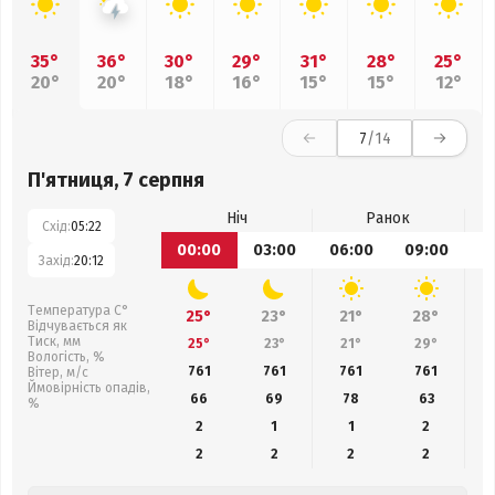
35°
36°
30°
29°
31°
28°
25°
20°
20°
18°
16°
15°
15°
12°
7
/14
П'ятниця, 7 серпня
Ніч
Ранок
Схід:
05:22
00:00
03:00
06:00
09:00
1
Захід:
20:12
Температура С°
25°
23°
21°
28°
Відчувається як
Тиск, мм
25°
23°
21°
29°
Вологість, %
761
761
761
761
Вітер, м/с
Ймовірність опадів,
66
69
78
63
%
2
1
1
2
2
2
2
2