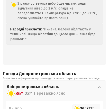
З ранку до вечора небо буде чистим, ледь
відчутний вітер до 2 м/с, опадів не
передбачається. Температура від +20°C до +35°C,
спека, уникайте прямого сонця.
Народні прикмети:
"Пимена. Лелеки відлітають у
теплі краї. Якщо відлетіли до цього дня — зима буде
ранньою."
Погода Дніпропетровська
область
Актуальна інформація про погоду та атмосферні умови на сьогодні
Дніпропетровська
область
36°
23°
Переважно ясно
Дніпро
36°
/
23°