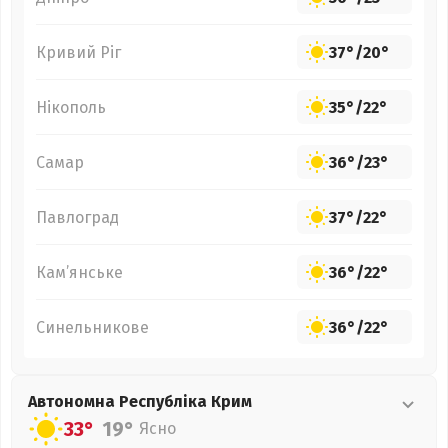
Кривий Ріг
37°
/
20°
Нікополь
35°
/
22°
Самар
36°
/
23°
Павлоград
37°
/
22°
Кам’янське
36°
/
22°
Синельникове
36°
/
22°
Автономна Республіка Крим
33°
19°
Ясно