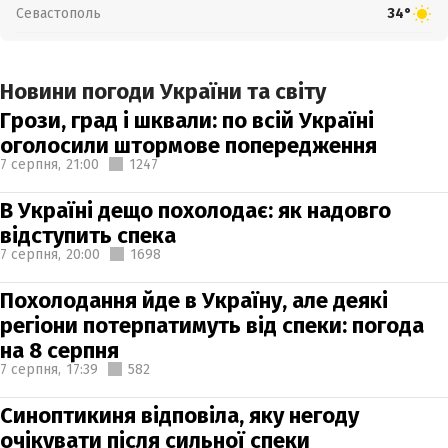
Севастополь
34°
Новини погоди України та світу
Грози, град і шквали: по всій Україні
оголосили штормове попередження
7 серпня,
21:00
1247
В Україні дещо похолодає: як надовго
відступить спека
7 серпня,
20:00
1698
Похолодання йде в Україну, але деякі
регіони потерпатимуть від спеки: погода
на 8 серпня
7 серпня,
17:39
582
Синоптикиня відповіла, яку негоду
очікувати після сильної спеки