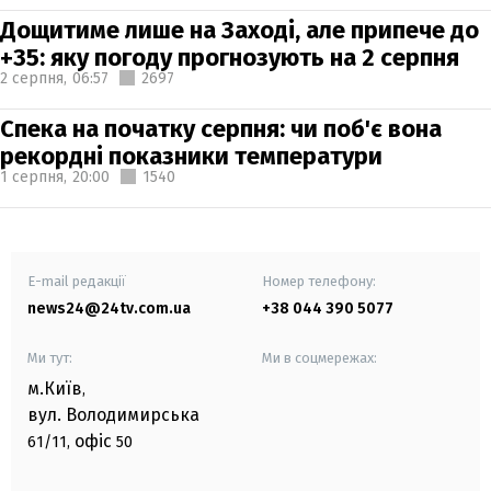
Дощитиме лише на Заході, але припече до
+35: яку погоду прогнозують на 2 серпня
2 серпня,
06:57
2697
Спека на початку серпня: чи поб'є вона
рекордні показники температури
1 серпня,
20:00
1540
E-mail редакції
Номер телефону:
news24@24tv.com.ua
+38 044 390 5077
Ми тут:
Ми в соцмережах:
м.Київ
,
вул. Володимирська
офіс
61/11,
50