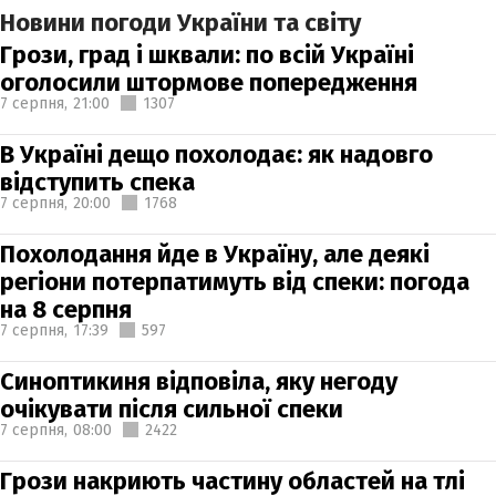
Новини погоди України та світу
Грози, град і шквали: по всій Україні
оголосили штормове попередження
7 серпня,
21:00
1307
В Україні дещо похолодає: як надовго
відступить спека
7 серпня,
20:00
1768
Похолодання йде в Україну, але деякі
регіони потерпатимуть від спеки: погода
на 8 серпня
7 серпня,
17:39
597
Синоптикиня відповіла, яку негоду
очікувати після сильної спеки
7 серпня,
08:00
2422
Грози накриють частину областей на тлі