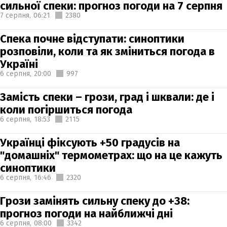
сильної спеки: прогноз погоди на 7 серпня
7 серпня,
06:21
2380
Спека почне відступати: синоптики
розповіли, коли та як зміниться погода в
Україні
6 серпня,
20:00
997
Замість спеки – грози, град і шквали: де і
коли погіршиться погода
6 серпня,
18:53
2115
Українці фіксують +50 градусів на
"домашніх" термометрах: що на це кажуть
синоптики
6 серпня,
16:46
2320
Грози замінять сильну спеку до +38:
прогноз погоди на найближчі дні
6 серпня,
08:00
3342