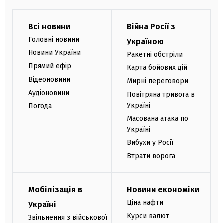
Всі новини
Війна Росії з
Головні новини
Україною
Новини України
Ракетні обстріли
Прямий ефір
Карта бойових дій
Відеоновини
Мирні переговори
Аудіоновини
Повітряна тривога в
Україні
Погода
Масована атака по
Україні
Вибухи у Росії
Втрати ворога
Мобілізація в
Новини економіки
Ціна нафти
Україні
Курси валют
Звільнення з військової