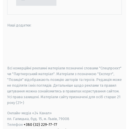
Наші додатки:
android
apple
smart tv
samsung smart tv
Всі комерційні рекламні матеріали позначені словами "Спецпроєкт"
чи "Партнерський матеріал". Матеріали з позначкою "Експерт",
"Позиція" відображають позицію авторів та героїв. Редакція може
не поділяти їхніх поглядів. Детальніше щодо реклами та правил
цитування можна ознайомитись в правилах користування сайтом.
Усі права захищені.
Матеріали сайту призначені для осіб старше
21
року (21+)
Онлайн-медіа «24 Канал»
пл. Галицька, буд. 15, м. Львів, 79008
Телефон
+380 (32) 229-77-77