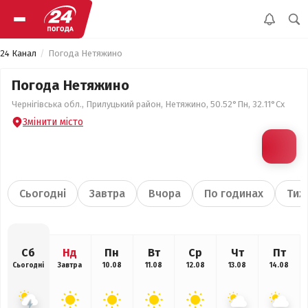
24 Канал
Погода Нетяжино
Погода Нетяжино
Чернігівська обл., Прилуцький район, Нетяжино, 50.52°Пн, 32.11°Сх
Змінити місто
Сьогодні
Завтра
Вчора
По годинах
Тиж
Сб
Нд
Пн
Вт
Ср
Чт
Пт
Сьогодні
Завтра
10.08
11.08
12.08
13.08
14.08