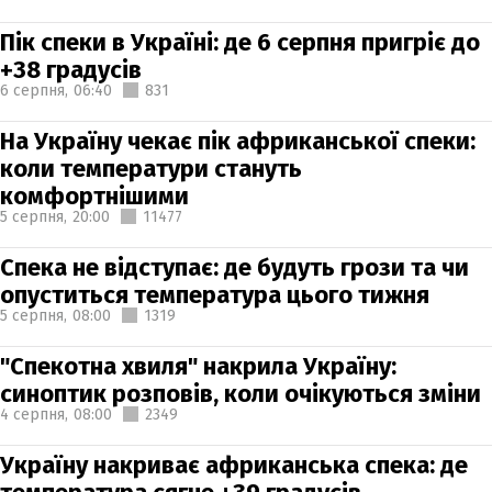
Пік спеки в Україні: де 6 серпня пригріє до
+38 градусів
6 серпня,
06:40
831
На Україну чекає пік африканської спеки:
коли температури стануть
комфортнішими
5 серпня,
20:00
11477
Спека не відступає: де будуть грози та чи
опуститься температура цього тижня
5 серпня,
08:00
1319
"Спекотна хвиля" накрила Україну:
синоптик розповів, коли очікуються зміни
4 серпня,
08:00
2349
Україну накриває африканська спека: де