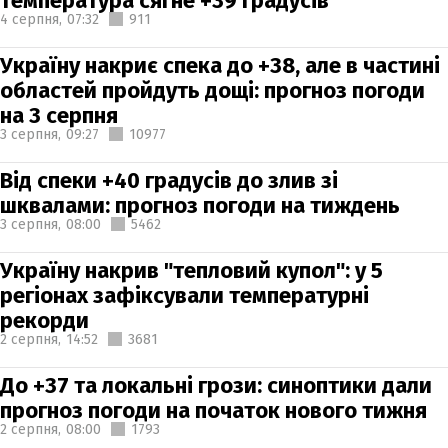
температура сягне +39 градусів
4 серпня,
07:32
911
Україну накриє спека до +38, але в частині
областей пройдуть дощі: прогноз погоди
на 3 серпня
3 серпня,
09:27
10977
Від спеки +40 градусів до злив зі
шквалами: прогноз погоди на тиждень
3 серпня,
08:00
5462
Україну накрив "тепловий купол": у 5
регіонах зафіксували температурні
рекорди
2 серпня,
14:52
3681
До +37 та локальні грози: синоптики дали
прогноз погоди на початок нового тижня
2 серпня,
08:00
1793