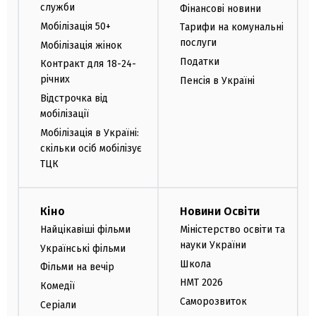
служби
Фінансові новини
Мобілізація 50+
Тарифи на комунальні
послуги
Мобілізація жінок
Податки
Контракт для 18-24-
річних
Пенсія в Україні
Відстрочка від
мобілізації
Мобілізація в Україні:
скільки осіб мобілізує
ТЦК
Кіно
Новини Освіти
Найцікавіші фільми
Міністерство освіти та
науки України
Українські фільми
Школа
Фільми на вечір
НМТ 2026
Комедії
Саморозвиток
Серіали