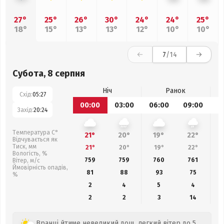
27°
25°
26°
30°
24°
24°
25°
18°
15°
13°
13°
12°
10°
10°
7
/14
Субота, 8 серпня
Ніч
Ранок
Схід:
05:27
00:00
03:00
06:00
09:00
1
Захід:
20:24
Температура С°
21°
20°
19°
22°
Відчувається як
Тиск, мм
21°
20°
19°
22°
Вологість, %
759
759
760
761
Вітер, м/с
Ймовірність опадів,
81
88
93
75
%
2
4
5
4
2
2
3
14
Вранці йтиме невеликий дощ, легкий вітер до 5