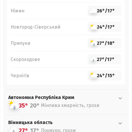
Ніжин
26°
/
17°
Новгород-Сіверський
24°
/
17°
Прилуки
27°
/
18°
Скороходове
27°
/
17°
Чернігів
24°
/
15°
Автономна Республіка Крим
35°
20°
Мінлива хмарність, грози
Вінницька
область
27°
17°
Похмуро, грози