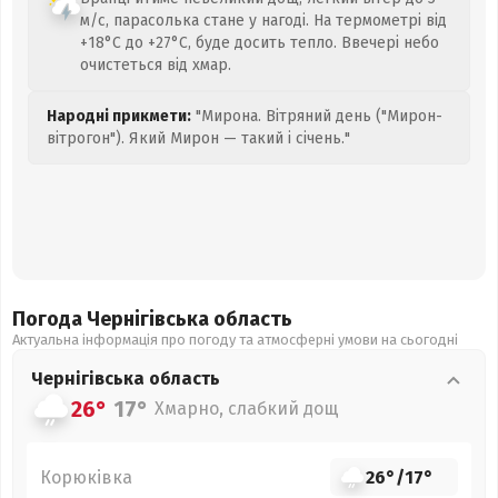
м/с, парасолька стане у нагоді. На термометрі від
+18°C до +27°C, буде досить тепло. Ввечері небо
очистеться від хмар.
Народні прикмети:
"Мирона. Вітряний день ("Мирон-
вітрогон"). Який Мирон — такий і січень."
Погода Чернігівська
область
Актуальна інформація про погоду та атмосферні умови на сьогодні
Чернігівська
область
26°
17°
Хмарно, слабкий дощ
Корюківка
26°
/
17°