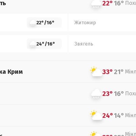
22°
16°
ть
Пох
22°
/
16°
Житомир
24°
/
16°
Звягель
33°
21°
ка Крим
Мін
23°
16°
Пох
24°
14°
Мін
Мін