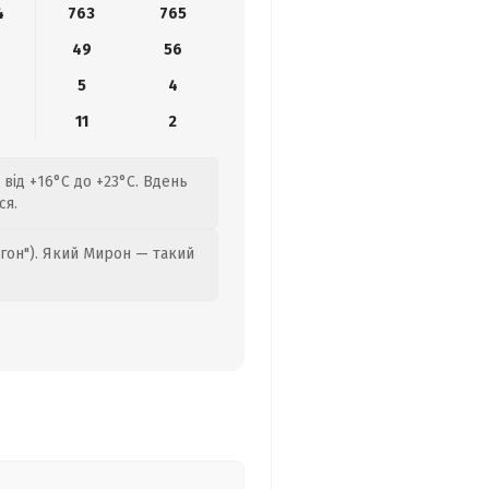
4
763
765
49
56
5
4
6
11
2
від +16°C до +23°C. Вдень
ся.
гон"). Який Мирон — такий