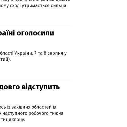
ному сході утримається сильна
країні оголосили
ласті України. 7 та 8 серпня у
тий).
адовго відступить
ь із західних областей із
 наступного робочого тижня
нтициклону.