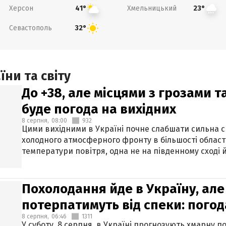
Херсон
Хмельницький
41°
23°
Севастополь
32°
ни та світу
До +38, але місцями з грозами 
буде погода на вихідних
8 серпня,
08:00
932
Цими вихідними в Україні почне слабшати сильна 
холодного атмосферного фронту в більшості област
температури повітря, одна не на південному сході й
Похолодання йде в Україну, але
потерпатимуть від спеки: погод
8 серпня,
06:46
1311
У суботу, 8 серпня, в Україні прогнозують хмарну п