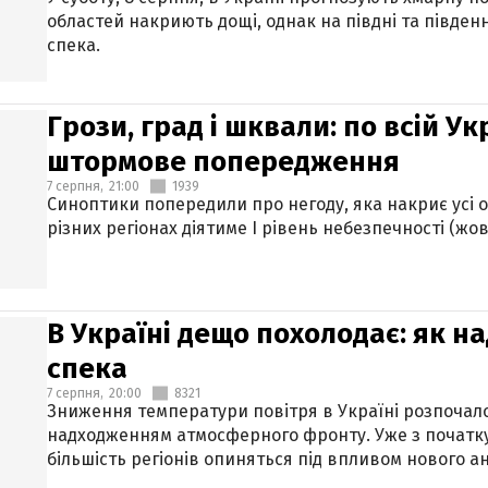
областей накриють дощі, однак на півдні та півден
спека.
Грози, град і шквали: по всій У
штормове попередження
7 серпня,
21:00
1939
Синоптики попередили про негоду, яка накриє усі об
різних регіонах діятиме І рівень небезпечності (жов
В Україні дещо похолодає: як н
спека
7 серпня,
20:00
8321
Зниження температури повітря в Україні розпочалос
надходженням атмосферного фронту. Уже з початку
більшість регіонів опиняться під впливом нового а