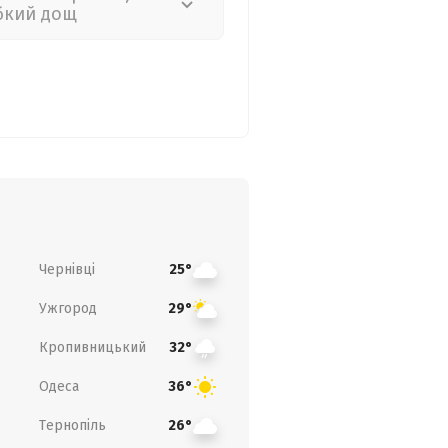
бкий дощ
Чернівці
25°
Ужгород
29°
Кропивницький
32°
Одеса
36°
Тернопіль
26°