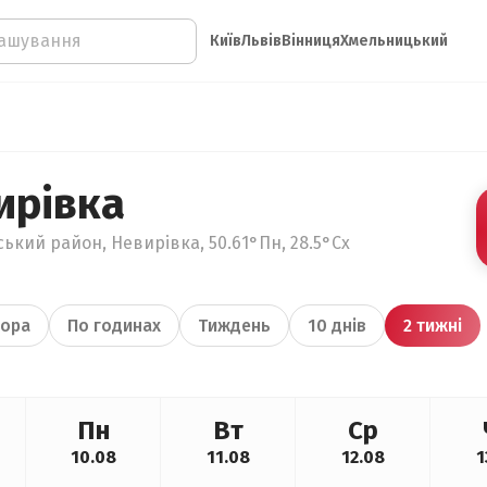
Київ
Львів
Вінниця
Хмельницький
ирівка
кий район, Невирівка, 50.61°Пн, 28.5°Сх
ора
По годинах
Тиждень
10 днів
2 тижні
Пн
Вт
Ср
10.08
11.08
12.08
1