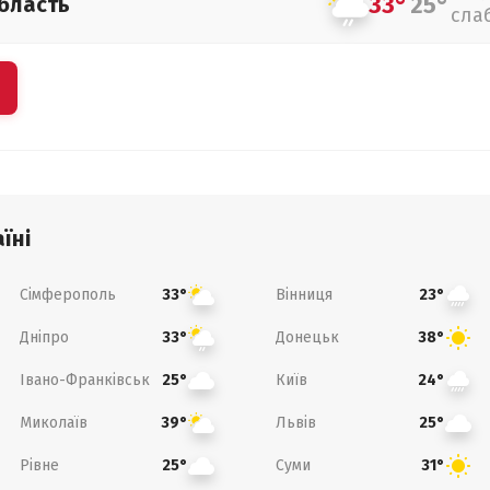
33°
25°
бласть
сла
їні
Сімферополь
Вінниця
33°
23°
Дніпро
Донецьк
33°
38°
Івано-Франківськ
Київ
25°
24°
Миколаїв
Львів
39°
25°
Рівне
Суми
25°
31°