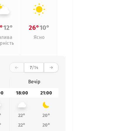
°
12°
26°
10°
нлива
Ясно
рність
7
/14
Вечір
00
18:00
21:00
°
22°
20°
°
22°
20°