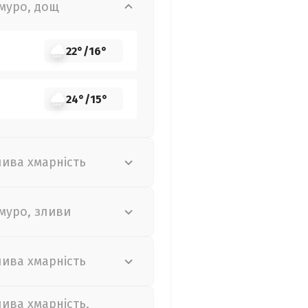
муро, дощ
22°
/
16°
24°
/
15°
лива хмарність
муро, зливи
лива хмарність
лива хмарність,