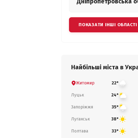
Дніпропетровська
о
ПОКАЗАТИ ІНШІ ОБЛАСТІ
Найбільші міста в Укра
Житомир
22°
Луцьк
24°
Запоріжжя
35°
Луганськ
38°
Полтава
33°