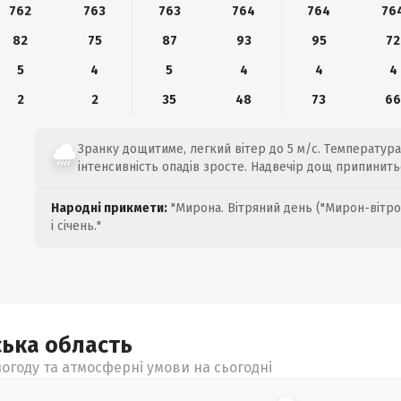
762
763
763
764
764
76
82
75
87
93
95
72
5
4
5
4
4
4
2
2
35
48
73
6
Зранку дощитиме, легкий вітер до 5 м/с. Температура 
інтенсивність опадів зросте. Надвечір дощ припинить
Народні прикмети:
"Мирона. Вітряний день ("Мирон-вітро
і січень."
ська
область
огоду та атмосферні умови на сьогодні