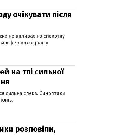
оду очікувати після
айже не впливає на спекотну
атмосферного фронту
й на тлі сильної
пня
ься сильна спека. Синоптики
іонів.
ики розповіли,