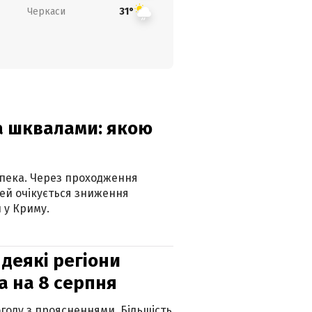
Черкаси
31°
та шквалами: якою
спека. Через проходження
ей очікується зниження
 у Криму.
 деякі регіони
а на 8 серпня
огоду з проясненнями. Більшість