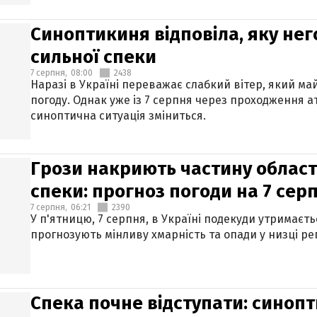
Синоптикиня відповіла, яку нег
сильної спеки
7 серпня,
08:00
2438
Наразі в Україні переважає слабкий вітер, який м
погоду. Однак уже із 7 серпня через проходження 
синоптична ситуація зміниться.
Грози накриють частину областе
спеки: прогноз погоди на 7 сер
7 серпня,
06:21
2390
У п'ятницю, 7 серпня, в Україні подекуди утримаєт
прогнозують мінливу хмарність та опади у низці рег
Спека почне відступати: синопт