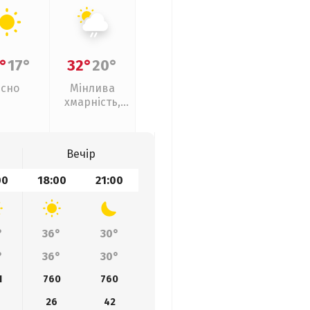
°
17°
32°
20°
Ясно
Мінлива
хмарність,
слабкий дощ
Вечір
00
18:00
21:00
°
36°
30°
°
36°
30°
1
760
760
26
42