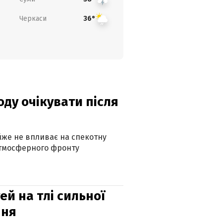
Черкаси
36°
оду очікувати після
айже не впливає на спекотну
атмосферного фронту
й на тлі сильної
пня