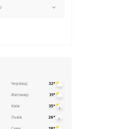
о
Чернівці
32°
Житомир
31°
Київ
35°
Львів
26°
Суми
38°