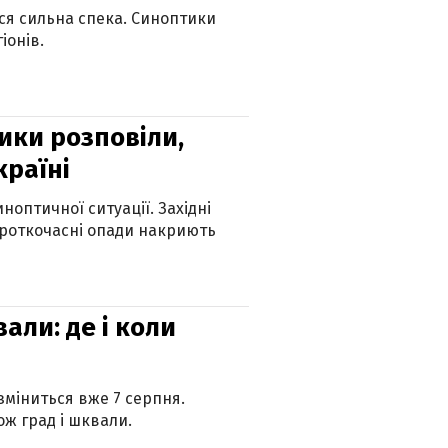
ься сильна спека. Синоптики
іонів.
ики розповіли,
країні
оптичної ситуації. Західні
ороткочасні опади накриють
вали: де і коли
 зміниться вже 7 серпня.
ж град і шквали.