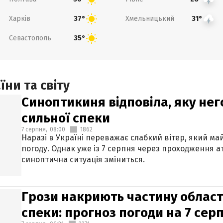
Харків
Хмельницький
37°
31°
Севастополь
35°
ни та світу
Синоптикиня відповіла, яку нег
сильної спеки
7 серпня,
08:00
1862
Наразі в Україні переважає слабкий вітер, який м
погоду. Однак уже із 7 серпня через проходження 
синоптична ситуація зміниться.
Грози накриють частину областе
спеки: прогноз погоди на 7 сер