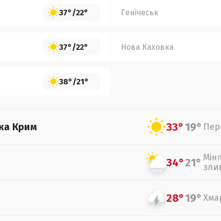
37°
/
22°
Генічеськ
37°
/
22°
Нова Каховка
38°
/
21°
33°
19°
ка Крим
Пер
Мін
34°
21°
зли
28°
19°
Хма