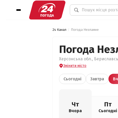
24 Канал
Погода Незламне
Погода Нез
Херсонська обл., Бериславсь
Змінити місто
Сьогодні
Завтра
Вч
Чт
Пт
Вчора
Сьогодні