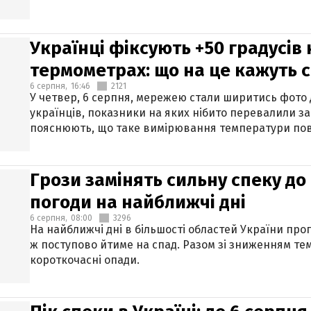
Українці фіксують +50 градусів
термометрах: що на це кажуть 
6 серпня,
16:46
2121
У четвер, 6 серпня, мережею стали ширитись фото
українців, показники на яких нібито перевалили за
пояснюють, що таке вимірювання температури пов
Грози замінять сильну спеку до 
погоди на найближчі дні
6 серпня,
08:00
3296
На найближчі дні в більшості областей України про
ж поступово йтиме на спад. Разом зі зниженням те
короткочасні опади.