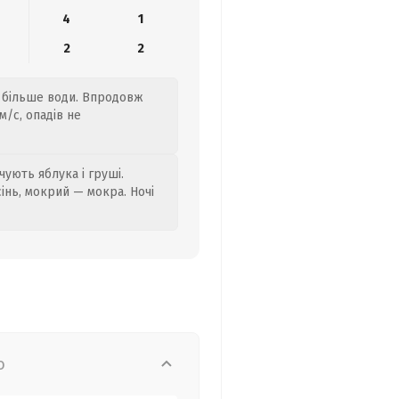
4
1
2
2
е більше води. Впродовж
м/с, опадів не
ують яблука і груші.
сінь, мокрий — мокра. Ночі
о