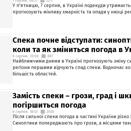
7 серпня,
06:21
2271
У п'ятницю, 7 серпня, в Україні подекуди утримаєт
прогнозують мінливу хмарність та опади у низці рег
Спека почне відступати: синопт
коли та як зміниться погода в У
6 серпня,
20:00
887
Найближчими днями в Україні прогнозують зміну син
регіони першими відчують спад спеки. Водночас к
більшість областей.
Замість спеки – грози, град і шк
погіршиться погода
6 серпня,
18:53
2030
Після сильної спеки погода в частині України різко
Синоптики попереджають про грози, а місцями тако