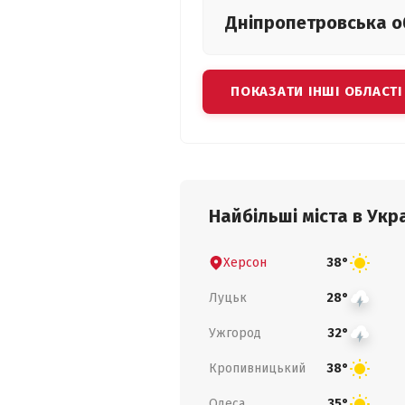
Дніпропетровська
о
ПОКАЗАТИ ІНШІ ОБЛАСТІ
Найбільші міста в Укра
Херсон
38°
Луцьк
28°
Ужгород
32°
Кропивницький
38°
Одеса
35°