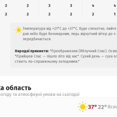
2
2
3
3
4
4
2
2
2
2
2
1
Температура від +21°C до +37°C, буде спекотно, пийт
дня небо буде безхмарним, ледь відчутний вітер до 4 
передбачається.
Народні прикмети:
"Преображення (Яблучний Спас). Освяч
"Прийшов Спас — пішло літо від нас". Сухий день — суха о
стають по-справжньому холодними."
ка
область
огоду та атмосферні умови на сьогодні
37°
22°
Ясн