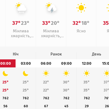
37°
23°
33°
20°
32°
18°
35
Мінлива
Мінлива
Ясно
хмарність,
хмарність,
зливи
грози
Ніч
Ранок
День
00:00
03:00
06:00
09:00
12:00
15:
25°
25°
22°
30°
35°
37
25°
25°
22°
30°
35°
37
762
762
762
762
762
76
56
60
67
45
29
26