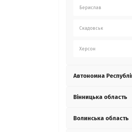
Берислав
Скадовськ
Херсон
Автономна Республі
Вінницька
область
Волинська
область