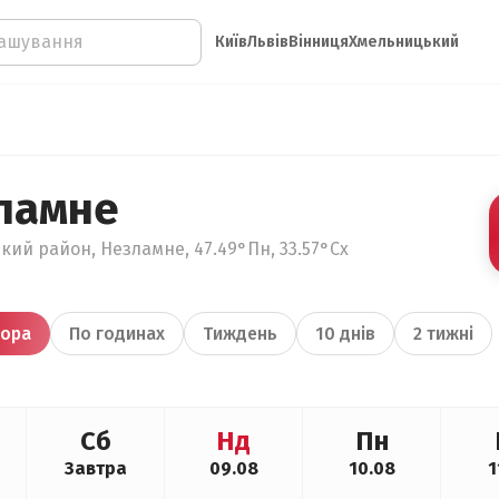
Київ
Львів
Вінниця
Хмельницький
ламне
кий район, Незламне, 47.49°Пн, 33.57°Сх
ора
По годинах
Тиждень
10 днів
2 тижні
Сб
Нд
Пн
Завтра
09.08
10.08
1