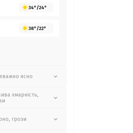
34°
/
24°
38°
/
22°
еважно ясно
лива хмарність,
ви
рно, грози