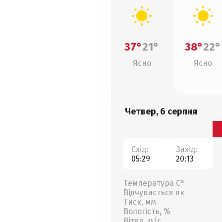
37°
21°
38°
22°
Ясно
Ясно
Четвер, 6 серпня
Схід:
Захід:
05:29
20:13
Температура С°
Відчувається як
Тиск, мм
Вологість, %
Вітер, м/с