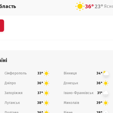
36°
23°
бласть
Ясн
їні
Сімферополь
Вінниця
33°
34°
Дніпро
Донецьк
36°
36°
Запоріжжя
Івано-Франківськ
37°
31°
Луганськ
Миколаїв
38°
39°
Полтава
Рівне
36°
28°