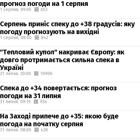
прогноз погоди на 1 серпня
1 серпня,
09:05
653
Серпень приніс спеку до +38 градусів: яку
погоду прогнозують на вихідні
1 серпня,
08:00
842
"Тепловий купол" накриває Європу: як
довго протримається сильна спека в
Україні
31 липня,
20:00
10906
Спека до +34 повертається: прогноз
погоди на 31 липня
31 липня,
09:15
934
На Заході припече до +35: якою буде
погода на початку серпня
31 липня,
08:00
428