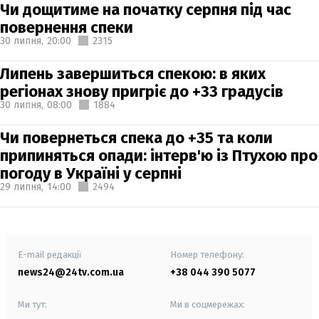
Чи дощитиме на початку серпня під час
повернення спеки
30 липня,
20:00
2315
Липень завершиться спекою: в яких
регіонах знову пригріє до +33 градусів
30 липня,
08:00
1884
Чи повернеться спека до +35 та коли
припиняться опади: інтерв'ю із Птухою про
погоду в Україні у серпні
29 липня,
14:00
2494
E-mail редакції
Номер телефону:
news24@24tv.com.ua
+38 044 390 5077
Ми тут:
Ми в соцмережах: