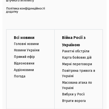
штучного інтелекту
Політика конфіденційності
додатку
Всі новини
Війна Росії з
Головні новини
Україною
Новини України
Ракетні обстріли
Прямий ефір
Карта бойових дій
Відеоновини
Мирні переговори
Аудіоновини
Повітряна тривога в
Україні
Погода
Масована атака по
Україні
Вибухи у Росії
Втрати ворога