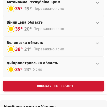
Автономна Республіка Крим
35°
19°
Переважно ясно
Вінницька
область
39°
20°
Переважно ясно
Волинська
область
38°
21°
Переважно ясно
Дніпропетровська
область
35°
23°
Ясно
ПОКАЗАТИ ІНШІ ОБЛАСТІ
Найбільші міста в Україні