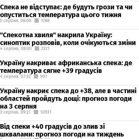
Спека не відступає: де будуть грози та чи
опуститься температура цього тижня
5 серпня,
08:00
1286
"Спекотна хвиля" накрила Україну:
синоптик розповів, коли очікуються зміни
4 серпня,
08:00
2321
Україну накриває африканська спека: де
температура сягне +39 градусів
4 серпня,
07:32
901
Україну накриє спека до +38, але в частині
областей пройдуть дощі: прогноз погоди
на 3 серпня
3 серпня,
09:27
10931
Від спеки +40 градусів до злив зі
шквалами: прогноз погоди на тиждень