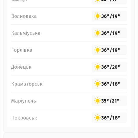
Волноваха
36°
/
19°
Кальміуське
36°
/
19°
Горлівка
36°
/
19°
Донецьк
36°
/
20°
Краматорськ
36°
/
18°
Маріуполь
35°
/
21°
Покровськ
36°
/
18°