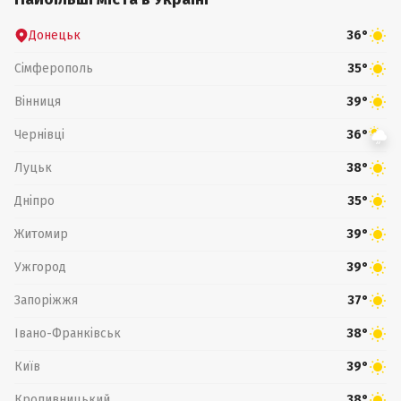
Донецьк
36°
Сімферополь
35°
Вінниця
39°
Чернівці
36°
Луцьк
38°
Дніпро
35°
Житомир
39°
Ужгород
39°
Запоріжжя
37°
Івано-Франківськ
38°
Київ
39°
Кропивницький
38°