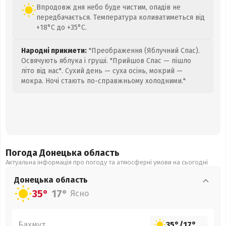
Впродовж дня небо буде чистим, опадів не
передбачається. Температура коливатиметься від
+18°C до +35°C.
Народні прикмети:
"Преображення (Яблучний Спас).
Освячують яблука і груші. "Прийшов Спас — пішло
літо від нас". Сухий день — суха осінь, мокрий —
мокра. Ночі стають по-справжньому холодними."
Погода Донецька
область
Актуальна інформація про погоду та атмосферні умови на сьогодні
Донецька
область
35°
17°
Ясно
Бахмут
35°
/
17°