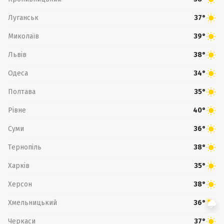
Луганськ
37°
Миколаїв
39°
Львів
38°
Одеса
34°
Полтава
35°
Рівне
40°
Суми
36°
Тернопіль
38°
Харків
35°
Херсон
38°
Хмельницький
36°
Черкаси
37°