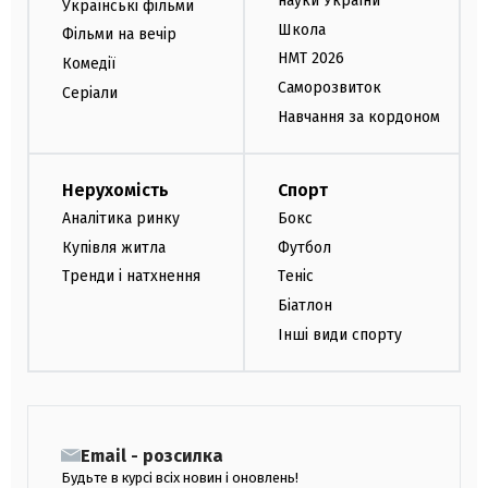
науки України
Українські фільми
Школа
Фільми на вечір
НМТ 2026
Комедії
Саморозвиток
Серіали
Навчання за кордоном
Нерухомість
Спорт
Аналітика ринку
Бокс
Купівля житла
Футбол
Тренди і натхнення
Теніс
Біатлон
Інші види спорту
Email - розсилка
Будьте в курсі всіх новин і оновлень!