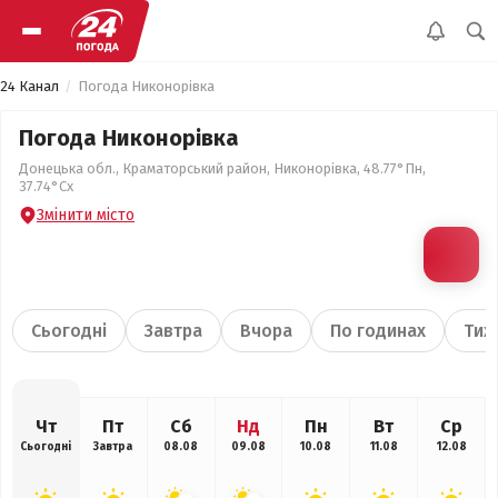
24 Канал
Погода Никонорівка
Погода Никонорівка
Донецька обл., Краматорський район, Никонорівка, 48.77°Пн,
37.74°Сх
Змінити місто
Сьогодні
Завтра
Вчора
По годинах
Тиж
Чт
Пт
Сб
Нд
Пн
Вт
Ср
Сьогодні
Завтра
08.08
09.08
10.08
11.08
12.08