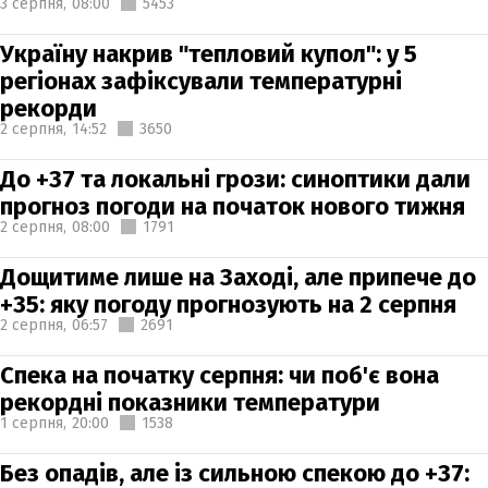
3 серпня,
08:00
5453
Україну накрив "тепловий купол": у 5
регіонах зафіксували температурні
рекорди
2 серпня,
14:52
3650
До +37 та локальні грози: синоптики дали
прогноз погоди на початок нового тижня
2 серпня,
08:00
1791
Дощитиме лише на Заході, але припече до
+35: яку погоду прогнозують на 2 серпня
2 серпня,
06:57
2691
Спека на початку серпня: чи поб'є вона
рекордні показники температури
1 серпня,
20:00
1538
Без опадів, але із сильною спекою до +37: