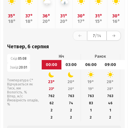
35°
37°
36°
31°
30°
31°
30°
18°
18°
20°
20°
17°
15°
16°
7
/14
Четвер, 6 серпня
Ніч
Ранок
Схід:
05:08
00:00
03:00
06:00
09:00
1
Захід:
20:01
Температура С°
23°
20°
19°
28°
Відчувається як
Тиск, мм
23°
20°
19°
28°
Вологість, %
762
763
763
763
Вітер, м/с
Ймовірність опадів,
62
74
83
46
%
2
2
1
1
2
2
2
2