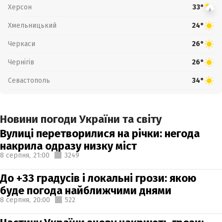
Херсон
33°
Хмельницький
24°
Черкаси
26°
Чернігів
26°
Севастополь
34°
Новини погоди України та світу
Вулиці перетворилися на річки: негода
накрила одразу низку міст
8 серпня,
21:00
3249
До +33 градусів і локальні грози: якою
буде погода найближчими днями
8 серпня,
20:00
522