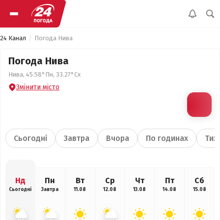
24 Канал
Погода Нива
Погода Нива
Нива, 45.58°Пн, 33.27°Сх
Змінити місто
Сьогодні
Завтра
Вчора
По годинах
Тиж
Нд
Пн
Вт
Ср
Чт
Пт
Сб
Сьогодні
Завтра
11.08
12.08
13.08
14.08
15.08