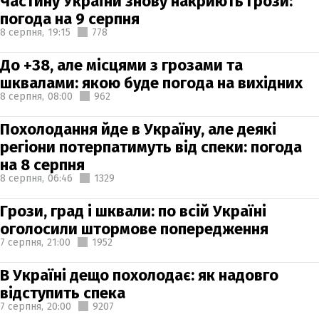
Частину України знову накриють грози:
погода на 9 серпня
8 серпня,
19:15
778
До +38, але місцями з грозами та
шквалами: якою буде погода на вихідних
8 серпня,
08:00
962
Похолодання йде в Україну, але деякі
регіони потерпатимуть від спеки: погода
на 8 серпня
8 серпня,
06:46
1329
Грози, град і шквали: по всій Україні
оголосили штормове попередження
7 серпня,
21:00
1952
В Україні дещо похолодає: як надовго
відступить спека
7 серпня,
20:00
9207