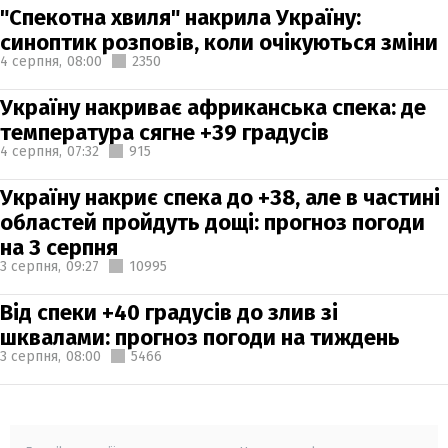
"Спекотна хвиля" накрила Україну:
синоптик розповів, коли очікуються зміни
4 серпня,
08:00
2350
Україну накриває африканська спека: де
температура сягне +39 градусів
4 серпня,
07:32
915
Україну накриє спека до +38, але в частині
областей пройдуть дощі: прогноз погоди
на 3 серпня
3 серпня,
09:27
10995
Від спеки +40 градусів до злив зі
шквалами: прогноз погоди на тиждень
3 серпня,
08:00
5466