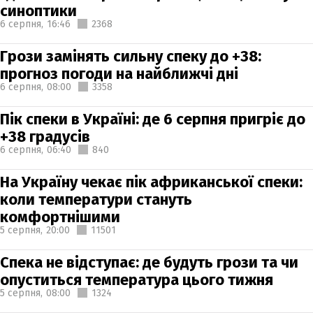
синоптики
6 серпня,
16:46
2368
Грози замінять сильну спеку до +38:
прогноз погоди на найближчі дні
6 серпня,
08:00
3358
Пік спеки в Україні: де 6 серпня пригріє до
+38 градусів
6 серпня,
06:40
840
На Україну чекає пік африканської спеки:
коли температури стануть
комфортнішими
5 серпня,
20:00
11501
Спека не відступає: де будуть грози та чи
опуститься температура цього тижня
5 серпня,
08:00
1324