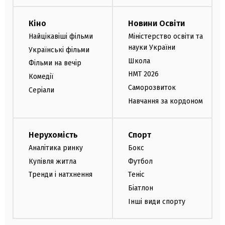
Кіно
Новини Освіти
Найцікавіші фільми
Міністерство освіти та
науки України
Українські фільми
Школа
Фільми на вечір
НМТ 2026
Комедії
Саморозвиток
Серіали
Навчання за кордоном
Нерухомість
Спорт
Аналітика ринку
Бокс
Купівля житла
Футбол
Тренди і натхнення
Теніс
Біатлон
Інші види спорту