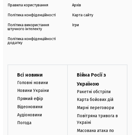
Правила користування
Архів
Політика конфіденційності
Карта сайту
Політика використання
Ігри
штучного інтелекту
Політика конфіденційності
додатку
Всі новини
Війна Росії з
Головні новини
Україною
Новини України
Ракетні обстріли
Прямий ефір
Карта бойових дій
Відеоновини
Мирні переговори
Аудіоновини
Повітряна тривога в
Україні
Погода
Масована атака по