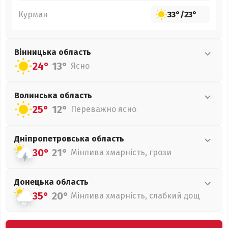
Курман
33°
/
23°
Вінницька
область
24°
13°
Ясно
Волинська
область
25°
12°
Переважно ясно
Дніпропетровська
область
30°
21°
Мінлива хмарність, грози
Донецька
область
35°
20°
Мінлива хмарність, слабкий дощ