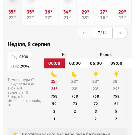
35°
35°
36°
34°
29°
27°
29°
22°
22°
22°
21°
18°
16°
17°
7
/14
Неділя, 9 серпня
Ніч
Ранок
Схід:
05:38
00:00
03:00
06:00
09:00
1
Захід:
20:04
Температура С°
25°
23°
23°
28°
Відчувається як
Тиск, мм
25°
23°
23°
29°
Вологість, %
758
758
758
759
Вітер, м/с
Ймовірність опадів,
59
73
72
61
%
2
2
3
5
1
1
2
2
Протягом усього дня небо буде безхмарним,