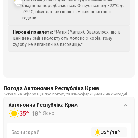
опадів не передбачається. Очікується від +22°C до
+35°C, обмежте активність у найспекотніші
години.
Народні прикмети:
"Матія (Матвія). Вважалося, що в
цей день змії висмоктують молоко з корів, тому
худобу не виганяли на пасовище."
Погода Автономна Республіка Крим
Актуальна інформація про погоду та атмосферні умови на сьогодні
Автономна Республіка Крим
35°
18°
Ясно
Бахчисарай
35°
/
18°