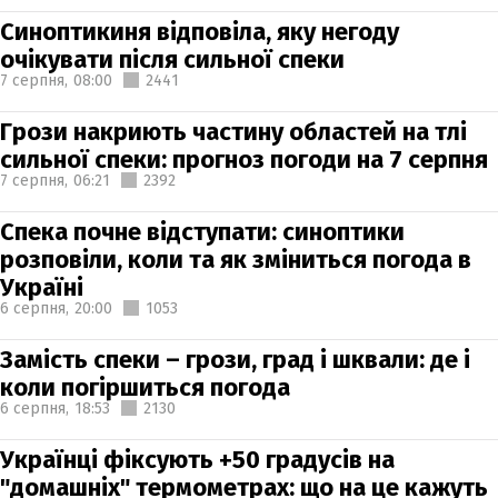
Синоптикиня відповіла, яку негоду
очікувати після сильної спеки
7 серпня,
08:00
2441
Грози накриють частину областей на тлі
сильної спеки: прогноз погоди на 7 серпня
7 серпня,
06:21
2392
Спека почне відступати: синоптики
розповіли, коли та як зміниться погода в
Україні
6 серпня,
20:00
1053
Замість спеки – грози, град і шквали: де і
коли погіршиться погода
6 серпня,
18:53
2130
Українці фіксують +50 градусів на
"домашніх" термометрах: що на це кажуть