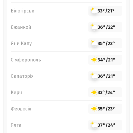
Білогірськ
33°
/
21°
Джанкой
36°
/
22°
Яни Капу
35°
/
23°
Сімферополь
34°
/
21°
Євпаторія
36°
/
21°
Керч
33°
/
24°
Феодосія
35°
/
23°
Ялта
37°
/
24°