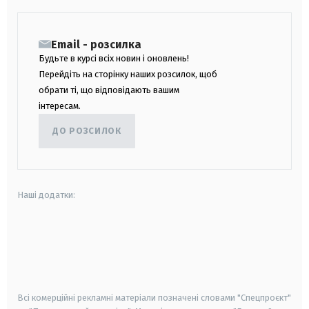
Email - розсилка
Будьте в курсі всіх новин і оновлень!
Перейдіть на сторінку наших розсилок, щоб
обрати ті, що відповідають вашим
інтересам.
ДО РОЗСИЛОК
Наші додатки:
android
apple
smart tv
samsung smart tv
Всі комерційні рекламні матеріали позначені словами "Спецпроєкт"