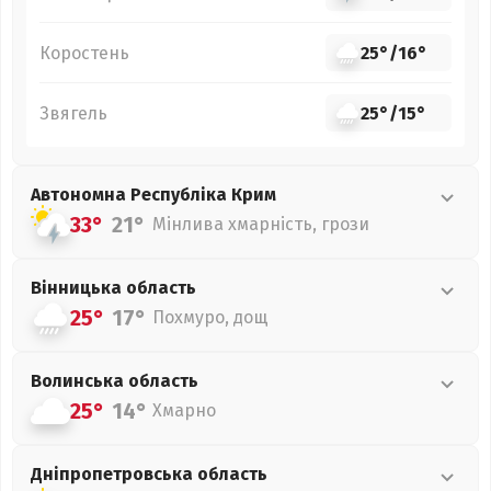
Коростень
25°
/
16°
Звягель
25°
/
15°
Автономна Республіка Крим
33°
21°
Мінлива хмарність, грози
Вінницька
область
25°
17°
Похмуро, дощ
Волинська
область
25°
14°
Хмарно
Дніпропетровська
область