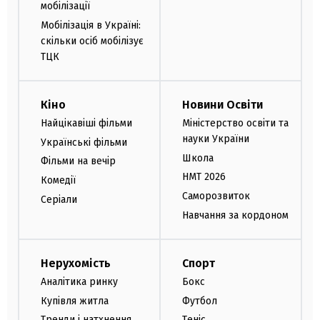
мобілізації
Мобілізація в Україні:
скільки осіб мобілізує
ТЦК
Кіно
Новини Освіти
Найцікавіші фільми
Міністерство освіти та
науки України
Українські фільми
Школа
Фільми на вечір
НМТ 2026
Комедії
Саморозвиток
Серіали
Навчання за кордоном
Нерухомість
Спорт
Аналітика ринку
Бокс
Купівля житла
Футбол
Тренди і натхнення
Теніс