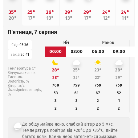
35°
25°
26°
29°
29°
24°
24°
20°
17°
13°
13°
17°
12°
11°
П'ятниця, 7 серпня
Ніч
Ранок
Схід:
05:36
00:00
03:00
06:00
09:00
1
Захід:
20:41
Температура С°
28°
25°
23°
28°
Відчувається як
Тиск, мм
28°
25°
23°
29°
Вологість, %
760
759
759
759
Вітер, м/с
Ймовірність опадів,
53
61
67
52
%
3
3
2
1
2
2
2
2
До обіду майже ясно, слабкий вітер до 5 м/с.
Температура повітря від +20°C до +35°C, пийте
багато води. Вдень небо затягнеться хмарами.