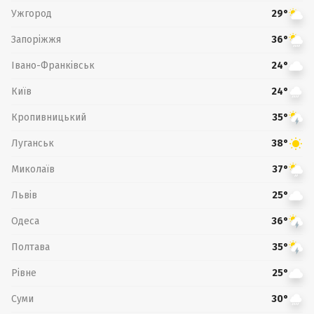
Ужгород
29°
Запоріжжя
36°
Івано-Франківськ
24°
Київ
24°
Кропивницький
35°
Луганськ
38°
Миколаїв
37°
Львів
25°
Одеса
36°
Полтава
35°
Рівне
25°
Суми
30°