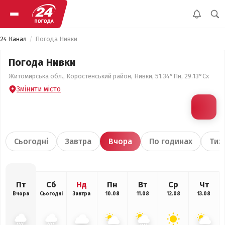
24 Канал
Погода Нивки
Погода Нивки
Житомирська обл., Коростенський район, Нивки, 51.34°Пн, 29.13°Сх
Змінити місто
Сьогодні
Завтра
Вчора
По годинах
Тиж
Пт
Сб
Нд
Пн
Вт
Ср
Чт
Вчора
Сьогодні
Завтра
10.08
11.08
12.08
13.08