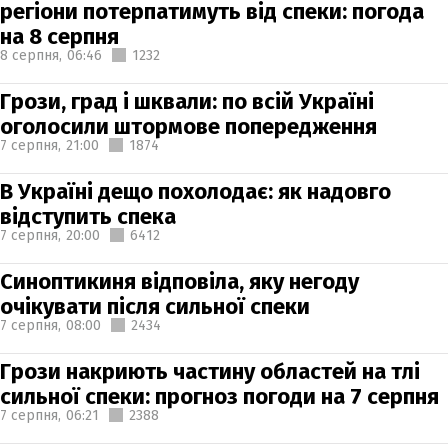
регіони потерпатимуть від спеки: погода
на 8 серпня
8 серпня,
06:46
1232
Грози, град і шквали: по всій Україні
оголосили штормове попередження
7 серпня,
21:00
1874
В Україні дещо похолодає: як надовго
відступить спека
7 серпня,
20:00
6412
Синоптикиня відповіла, яку негоду
очікувати після сильної спеки
7 серпня,
08:00
2434
Грози накриють частину областей на тлі
сильної спеки: прогноз погоди на 7 серпня
7 серпня,
06:21
2388