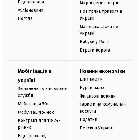
Відеоновини
Мирні переговори
Аудіоновини
Повітряна тривога в
Україні
Погода
Масована атака по
Україні
Вибухи у Росії
Втрати ворога
Мобілізація в
Новини економіки
Ціна нафти
Україні
Курси валют
Звільнення з військової
служби
Фінансові новини
Мобілізація 50+
Тарифи на комунальні
послуги
Мобілізація жінок
Податки
Контракт для 18-24-
річних
Пенсія в Україні
Відстрочка від