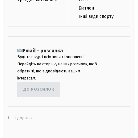
Біатлон
Інші види спорту
Email - розсилка
Будьте в курсі всіх новин і оновлень!
Перейдіть на сторінку наших розсилок, щоб
обрати ті, що відповідають вашим
інтересам.
ДО РОЗСИЛОК
Наші додатки:
android
apple