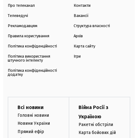
Про телеканал
Контакти
Телеведучі
Вакансії
Рекламодавцям
Структура власності
Правила користування
Архів
Політика конфіденційності
Карта сайту
Політика використання
Ігри
штучного інтелекту
Політика конфіденційності
додатку
Всі новини
Війна Росії з
Головні новини
Україною
Новини України
Ракетні обстріли
Прямий ефір
Карта бойових дій