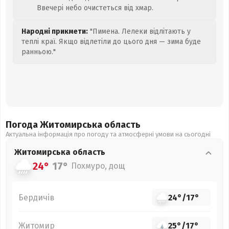
Ввечері небо очистеться від хмар.
Народні прикмети:
"Пимена. Лелеки відлітають у
теплі краї. Якщо відлетіли до цього дня — зима буде
ранньою."
Погода Житомирська
область
Актуальна інформація про погоду та атмосферні умови на сьогодні
Житомирська
область
24°
17°
Похмуро, дощ
Бердичів
24°
/
17°
Житомир
25°
/
17°