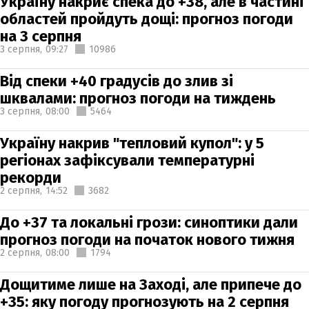
Україну накриє спека до +38, але в частині
областей пройдуть дощі: прогноз погоди
на 3 серпня
3 серпня,
09:27
10986
Від спеки +40 градусів до злив зі
шквалами: прогноз погоди на тиждень
3 серпня,
08:00
5464
Україну накрив "тепловий купол": у 5
регіонах зафіксували температурні
рекорди
2 серпня,
14:52
3682
До +37 та локальні грози: синоптики дали
прогноз погоди на початок нового тижня
2 серпня,
08:00
1794
Дощитиме лише на Заході, але припече до
+35: яку погоду прогнозують на 2 серпня