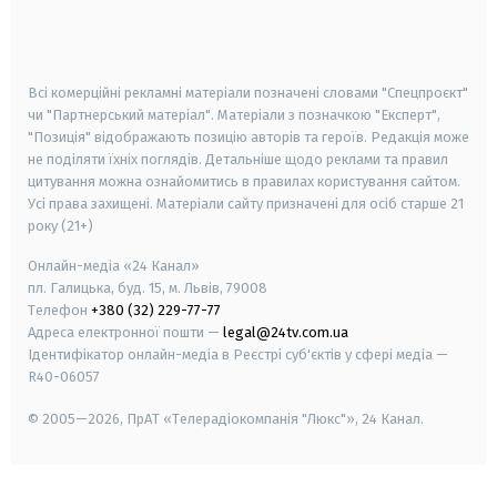
smart tv
samsung smart tv
Всі комерційні рекламні матеріали позначені словами "Спецпроєкт"
чи "Партнерський матеріал". Матеріали з позначкою "Експерт",
"Позиція" відображають позицію авторів та героїв. Редакція може
не поділяти їхніх поглядів. Детальніше щодо реклами та правил
цитування можна ознайомитись в правилах користування сайтом.
Усі права захищені.
Матеріали сайту призначені для осіб старше
21
року (21+)
Онлайн-медіа «24 Канал»
пл. Галицька, буд. 15, м. Львів, 79008
Телефон
+380 (32) 229-77-77
Адреса електронної пошти —
legal@24tv.com.ua
Ідентифікатор онлайн-медіа в Реєстрі суб'єктів у сфері медіа —
R40-06057
© 2005—2026,
ПрАТ «Телерадіокомпанія "Люкс"», 24 Канал.