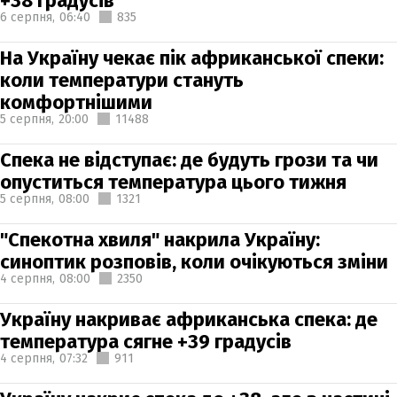
+38 градусів
6 серпня,
06:40
835
На Україну чекає пік африканської спеки:
коли температури стануть
комфортнішими
5 серпня,
20:00
11488
Спека не відступає: де будуть грози та чи
опуститься температура цього тижня
5 серпня,
08:00
1321
"Спекотна хвиля" накрила Україну:
синоптик розповів, коли очікуються зміни
4 серпня,
08:00
2350
Україну накриває африканська спека: де
температура сягне +39 градусів
4 серпня,
07:32
911