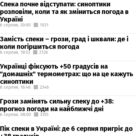
Спека почне відступати: синоптики
розповіли, коли та як зміниться погода в
Україні
6 серпня,
20:00
1031
Замість спеки – грози, град і шквали: де і
коли погіршиться погода
6 серпня,
18:53
2126
Українці фіксують +50 градусів на
"домашніх" термометрах: що на це кажуть
синоптики
6 серпня,
16:46
2346
Грози замінять сильну спеку до +38:
прогноз погоди на найближчі дні
6 серпня,
08:00
3355
Пік спеки в Україні: де 6 серпня пригріє до