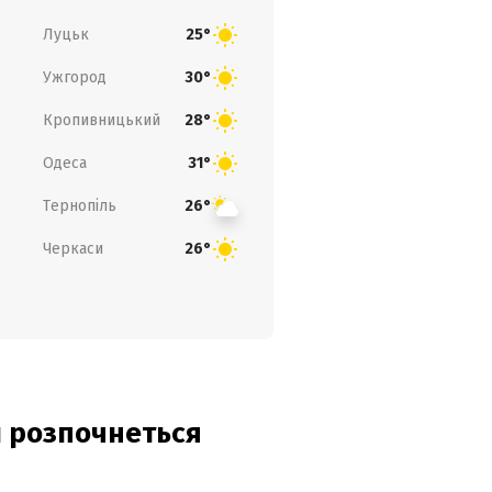
Луцьк
25°
Ужгород
30°
Кропивницький
28°
Одеса
31°
Тернопіль
26°
Черкаси
26°
ди розпочнеться