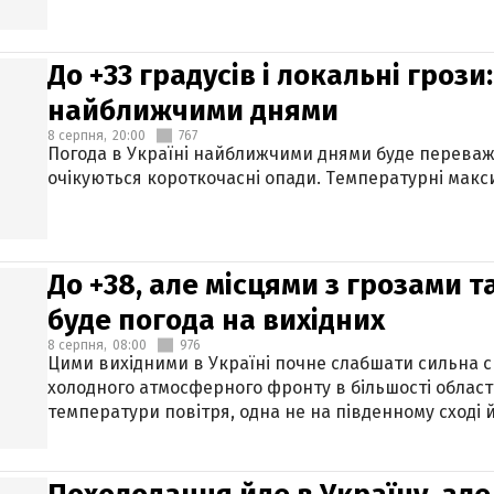
До +33 градусів і локальні гроз
найближчими днями
8 серпня,
20:00
767
Погода в Україні найближчими днями буде переваж
очікуються короткочасні опади. Температурні макси
До +38, але місцями з грозами 
буде погода на вихідних
8 серпня,
08:00
976
Цими вихідними в Україні почне слабшати сильна 
холодного атмосферного фронту в більшості област
температури повітря, одна не на південному сході й