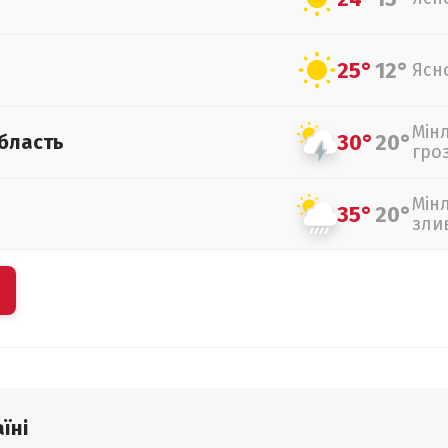
25°
12°
Ясн
Мін
30°
20°
бласть
гро
Мін
35°
20°
зли
їні