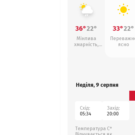
36°
22°
33°
22°
Мінлива
Переважн
хмарність,
ясно
слабкий дощ
Неділя, 9 серпня
Схід:
Захід:
05:34
20:00
Температура С°
Відчувається як