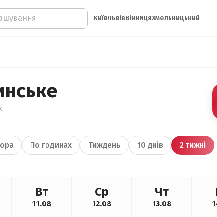
Київ
Львів
Вінниця
Хмельницький
инське
х
ора
По годинах
Тиждень
10 днів
2 тижні
Вт
Ср
Чт
11.08
12.08
13.08
1