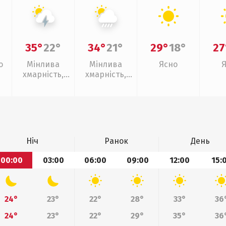
35°
22°
34°
21°
29°
18°
27
о
Мінлива
Мінлива
Ясно
хмарність,
хмарність,
грози
зливи
Ніч
Ранок
День
00:00
03:00
06:00
09:00
12:00
15:
24°
23°
22°
28°
33°
36
24°
23°
22°
29°
35°
36