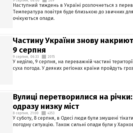
9 серпня,
08:00
269
Наступний тиждень в Україні розпочнеться з перев
Температура повітря буде близькою до звичних для
очікуються опади.
Частину України знову накриют
9 серпня
9 серпня,
06:33
2015
У неділю, 9 серпня, на переважній частині територі
суха погода. У деяких регіонах країни пройдуть гро
Вулиці перетворилися на річки
одразу низку міст
8 серпня,
21:00
4353
У суботу, 8 серпня, в Одесі люди були змушені тікат
погодну ситуацію. Також сильні опади були у Харкові