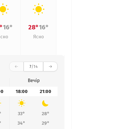
°
16°
28°
16°
Ясно
Ясно
7
/14
Вечір
00
18:00
21:00
°
33°
28°
°
34°
29°