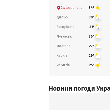
Сімферополь
34°
Дніпро
30°
Запоріжжя
31°
Луганськ
36°
Полтава
27°
Харків
29°
Чернігів
25°
Новини погоди Украї