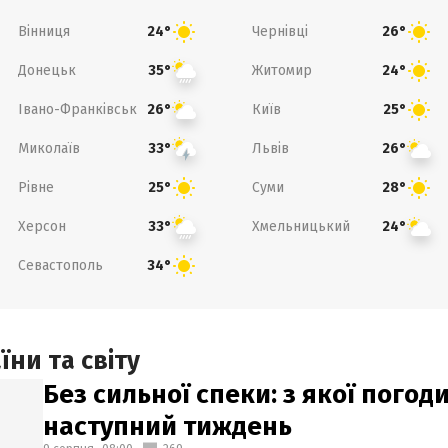
Вінниця
Чернівці
24°
26°
Донецьк
Житомир
35°
24°
Івано-Франківськ
Київ
26°
25°
Миколаїв
Львів
33°
26°
Рівне
Суми
25°
28°
Херсон
Хмельницький
33°
24°
Севастополь
34°
ни та світу
Без сильної спеки: з якої пого
наступний тиждень