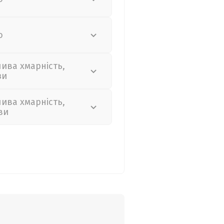
о
лива хмарність,
зи
лива хмарність,
ви