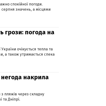
ажно спокійної погоди.
 серпня значень, а місцями
ь грози: погода на
ї України очікується тепла та
зи, а також утримається спека
: негода накрила
и з пляжів через складну
 та Дніпрі.