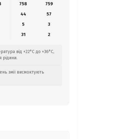
8
758
759
44
57
5
3
31
2
ратура від +22°C до +36°C,
 рідини.
день змії висмоктують