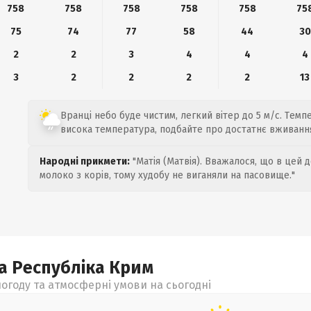
758
758
758
758
758
75
75
74
77
58
44
30
2
2
3
4
4
4
3
2
2
2
2
13
Вранці небо буде чистим, легкий вітер до 5 м/с. Темпе
висока температура, подбайте про достатнє вживання
Народні прикмети:
"Матія (Матвія). Вважалося, що в цей 
молоко з корів, тому худобу не виганяли на пасовище."
а Республіка Крим
огоду та атмосферні умови на сьогодні