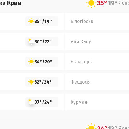
35°
19°
ка Крим
Ясн
35°
/
19°
Білогірськ
36°
/
22°
Яни Капу
34°
/
20°
Євпаторія
32°
/
24°
Феодосія
37°
/
24°
Курман
24°
13°
Ясн