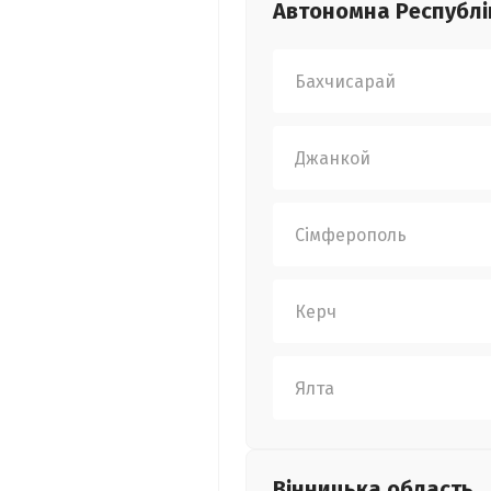
Автономна Республі
Бахчисарай
Джанкой
Сімферополь
Керч
Ялта
Вінницька
область