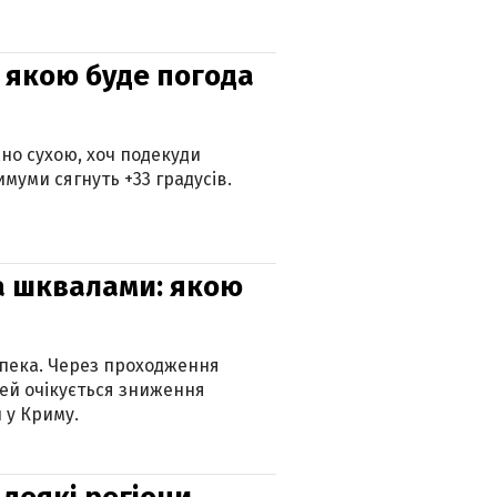
и: якою буде погода
но сухою, хоч подекуди
муми сягнуть +33 градусів.
та шквалами: якою
спека. Через проходження
ей очікується зниження
 у Криму.