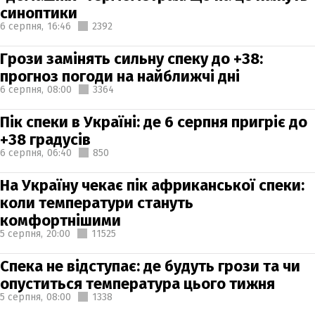
синоптики
6 серпня,
16:46
2392
Грози замінять сильну спеку до +38:
прогноз погоди на найближчі дні
6 серпня,
08:00
3364
Пік спеки в Україні: де 6 серпня пригріє до
+38 градусів
6 серпня,
06:40
850
На Україну чекає пік африканської спеки:
коли температури стануть
комфортнішими
5 серпня,
20:00
11525
Спека не відступає: де будуть грози та чи
опуститься температура цього тижня
5 серпня,
08:00
1338