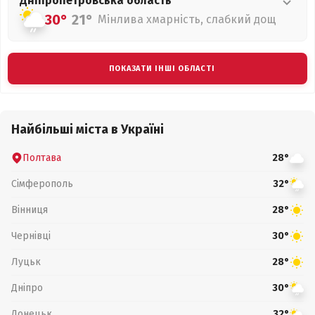
Дніпропетровська
область
30°
21°
Мінлива хмарність, слабкий дощ
ПОКАЗАТИ ІНШІ ОБЛАСТІ
Найбільші міста в Україні
Полтава
28°
Сімферополь
32°
Вінниця
28°
Чернівці
30°
Луцьк
28°
Дніпро
30°
Донецьк
32°