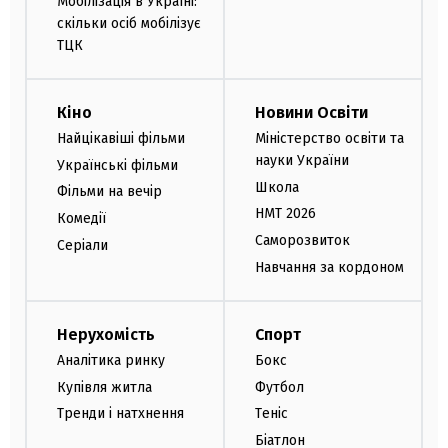
Мобілізація в Україні:
скільки осіб мобілізує
ТЦК
Кіно
Новини Освіти
Найцікавіші фільми
Міністерство освіти та
науки України
Українські фільми
Школа
Фільми на вечір
НМТ 2026
Комедії
Саморозвиток
Серіали
Навчання за кордоном
Нерухомість
Спорт
Аналітика ринку
Бокс
Купівля житла
Футбол
Тренди і натхнення
Теніс
Біатлон