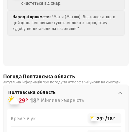
очистеться від хмар.
Народні прикмети:
"Матія (Матвія). Вважалося, що в
цей день змії висмоктують молоко з корів, тому
худобу не виганяли на пасовище."
Погода Полтавська
область
Актуальна інформація про погоду та атмосферні умови на сьогодні
Полтавська
область
29°
18°
Мінлива хмарність
Кременчук
29°
/
18°