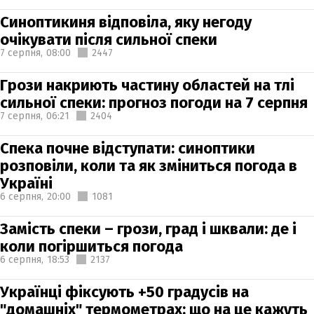
Синоптикиня відповіла, яку негоду
очікувати після сильної спеки
7 серпня,
08:00
2447
Грози накриють частину областей на тлі
сильної спеки: прогноз погоди на 7 серпня
7 серпня,
06:21
2404
Спека почне відступати: синоптики
розповіли, коли та як зміниться погода в
Україні
6 серпня,
20:00
1081
Замість спеки – грози, град і шквали: де і
коли погіршиться погода
6 серпня,
18:53
2137
Українці фіксують +50 градусів на
"домашніх" термометрах: що на це кажуть