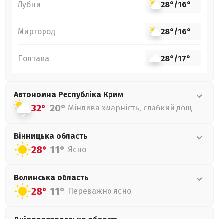
Лубни
28°
/
16°
Миргород
28°
/
16°
Полтава
28°
/
17°
Автономна Республіка Крим
32°
20°
Мінлива хмарність, слабкий дощ
Вінницька
область
28°
11°
Ясно
Волинська
область
28°
11°
Переважно ясно