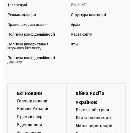
Телеведучі
Вакансії
Рекламодавцям
Структура власності
Правила користування
Архів
Політика конфіденційності
Карта сайту
Політика використання
Ігри
штучного інтелекту
Політика конфіденційності
додатку
Всі новини
Війна Росії з
Головні новини
Україною
Новини України
Ракетні обстріли
Прямий ефір
Карта бойових дій
Відеоновини
Мирні переговори
Аудіоновини