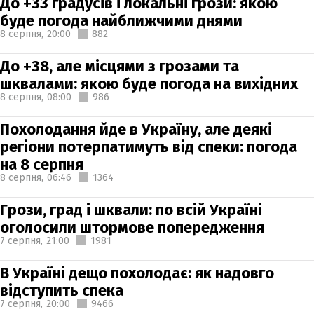
До +33 градусів і локальні грози: якою
буде погода найближчими днями
8 серпня,
20:00
882
До +38, але місцями з грозами та
шквалами: якою буде погода на вихідних
8 серпня,
08:00
986
Похолодання йде в Україну, але деякі
регіони потерпатимуть від спеки: погода
на 8 серпня
8 серпня,
06:46
1364
Грози, град і шквали: по всій Україні
оголосили штормове попередження
7 серпня,
21:00
1981
В Україні дещо похолодає: як надовго
відступить спека
7 серпня,
20:00
9466