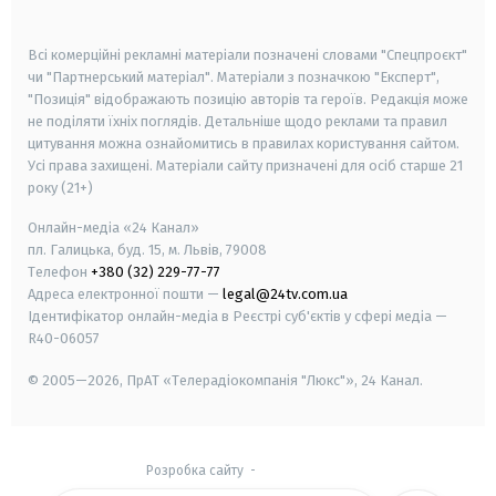
smart tv
samsung smart tv
Всі комерційні рекламні матеріали позначені словами "Спецпроєкт"
чи "Партнерський матеріал". Матеріали з позначкою "Експерт",
"Позиція" відображають позицію авторів та героїв. Редакція може
не поділяти їхніх поглядів. Детальніше щодо реклами та правил
цитування можна ознайомитись в правилах користування сайтом.
Усі права захищені.
Матеріали сайту призначені для осіб старше
21
року (21+)
Онлайн-медіа «24 Канал»
пл. Галицька, буд. 15, м. Львів, 79008
Телефон
+380 (32) 229-77-77
Адреса електронної пошти —
legal@24tv.com.ua
Ідентифікатор онлайн-медіа в Реєстрі суб'єктів у сфері медіа —
R40-06057
© 2005—2026,
ПрАТ «Телерадіокомпанія "Люкс"», 24 Канал.
Розробка сайту
-