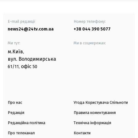
E-mail редакції
Номер телефону:
news24@24tv.com.ua
+38 044 390 5077
Ми тут:
Ми в соцмережах:
м.Київ
,
вул. Володимирська
офіс
61/11,
50
Про нас
Угода Користувача Спільноти
Редакція
Правила коментування
Редакційна політика
Технічна інформація
Про телеканал
Контакти