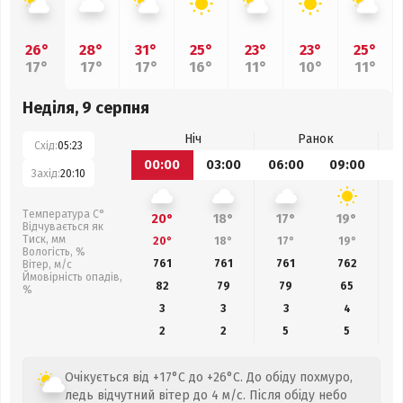
26°
28°
31°
25°
23°
23°
25°
17°
17°
17°
16°
11°
10°
11°
Неділя, 9 серпня
Ніч
Ранок
Схід:
05:23
00:00
03:00
06:00
09:00
1
Захід:
20:10
Температура С°
20°
18°
17°
19°
Відчувається як
Тиск, мм
20°
18°
17°
19°
Вологість, %
761
761
761
762
Вітер, м/с
Ймовірність опадів,
82
79
79
65
%
3
3
3
4
2
2
5
5
Очікується від +17°C до +26°C. До обіду похмуро,
ледь відчутний вітер до 4 м/с. Після обіду небо