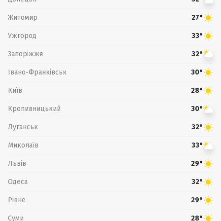
Житомир
27°
Ужгород
33°
Запоріжжя
32°
Івано-Франківськ
30°
Київ
28°
Кропивницький
30°
Луганськ
32°
Миколаїв
33°
Львів
29°
Одеса
32°
Рівне
29°
Суми
28°