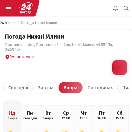
24 Канал
Погода Нижні Млини
Погода Нижні Млини
Полтавська обл., Полтавський район, Нижні Млини, 49.55°Пн,
34.58°Сх
Змінити місто
Сьогодні
Завтра
Вчора
По годинах
Тиж
Нд
Пн
Вт
Ср
Чт
Пт
Сб
Вчора
Сьогодні
Завтра
12.08
13.08
14.08
15.08