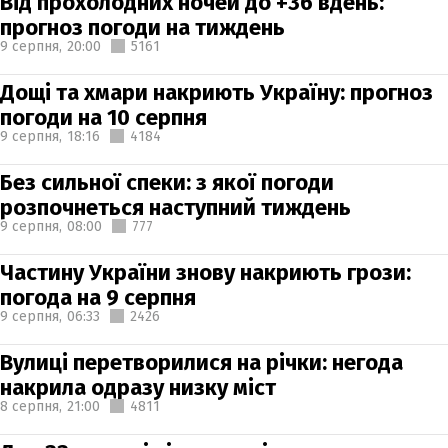
Від прохолодних ночей до +36 вдень:
прогноз погоди на тиждень
9 серпня,
20:00
5161
Дощі та хмари накриють Україну: прогноз
погоди на 10 серпня
9 серпня,
18:16
4184
Без сильної спеки: з якої погоди
розпочнеться наступний тиждень
9 серпня,
08:00
777
Частину України знову накриють грози:
погода на 9 серпня
9 серпня,
06:33
2426
Вулиці перетворилися на річки: негода
накрила одразу низку міст
8 серпня,
21:00
4811