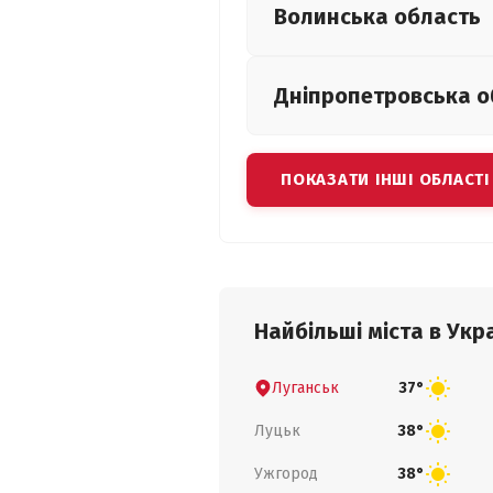
Волинська
область
Дніпропетровська
о
ПОКАЗАТИ ІНШІ ОБЛАСТІ
Найбільші міста в Укра
Луганськ
37°
Луцьк
38°
Ужгород
38°