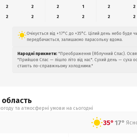
2
2
2
1
2
2
2
2
2
2
2
2
Очікується від +17°C до +35°C. Цілий день небо буде ч
передбачається, залишаємо парасольку вдома.
Народні прикмети:
"Преображення (Яблучний Спас). Освяч
"Прийшов Спас — пішло літо від нас". Сухий день — суха о
стають по-справжньому холодними."
а
область
огоду та атмосферні умови на сьогодні
35°
17°
Ясн