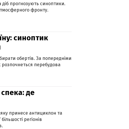
ка діб прогнозують синоптики.
атмосферного фронту.
їну: синоптик
и
бирати обертів. За попередніми
х розпочнеться перебудова
спека: де
 яку принесе антициклон та
 більшості регіонів
в.