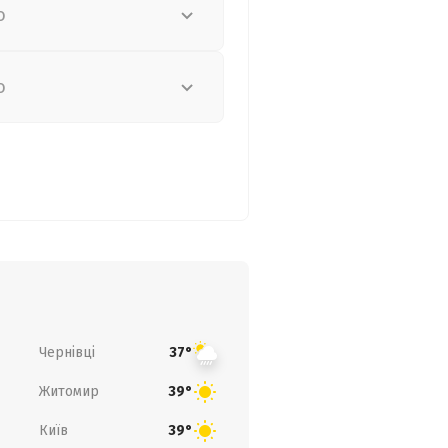
о
о
Чернівці
37°
Житомир
39°
Київ
39°