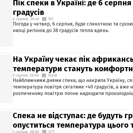
Пік спеки в Україні: де 6 серпня
градусів
6 серпня,
06:40
701
Погода у четвер, 6 серпня, буде спекотною та сухо
низці регіонів до 38 градусів тепла вдень.
На Україну чекає пік африкансь
температури стануть комфорт
5 серпня,
20:00
10248
Найближчими днями спека, що накрила Україну, сяг
температура повітря сягатиме +40 градусів, а вже 
розпеченому повітрю почне надходити прохолодніш
Спека не відступає: де будуть г
опуститься температура цього
5 серпня,
08:00
1277