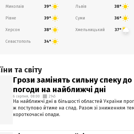
Миколаїв
Львів
39°
38°
Рівне
Суми
39°
36°
Херсон
Хмельницький
38°
37°
Севастополь
34°
ни та світу
Грози замінять сильну спеку до 
погоди на найближчі дні
6 серпня,
08:00
2145
На найближчі дні в більшості областей України про
ж поступово йтиме на спад. Разом зі зниженням те
короткочасні опади.