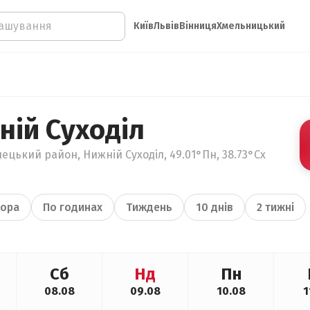
Київ
Львів
Вінниця
Хмельницький
ній Суходіл
ецький район, Нижній Суходіл, 49.01°Пн, 38.73°Сх
ора
По годинах
Тиждень
10 днів
2 тижні
Сб
Нд
Пн
08.08
09.08
10.08
1