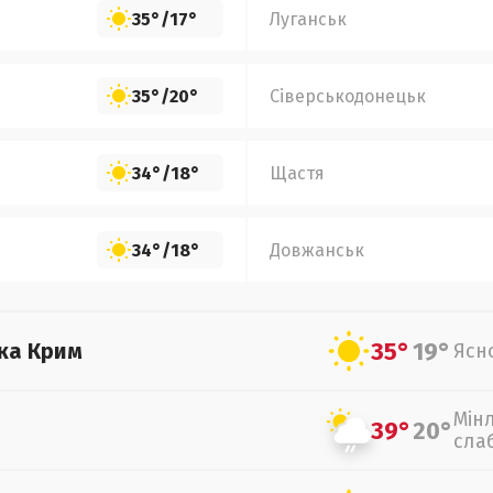
35°
/
17°
Луганськ
35°
/
20°
Сіверськодонецьк
34°
/
18°
Щастя
34°
/
18°
Довжанськ
35°
19°
ка Крим
Ясн
Мін
39°
20°
сла