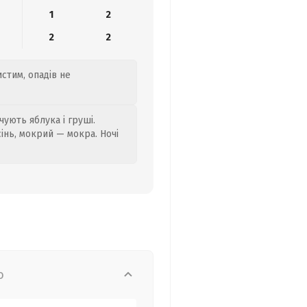
1
2
2
2
истим, опадів не
ують яблука і груші.
сінь, мокрий — мокра. Ночі
о