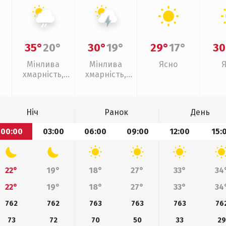
35°
20°
30°
19°
29°
17°
30
Мінлива
Мінлива
Ясно
хмарність,
хмарність,
слабкий дощ
грози
Ніч
Ранок
День
00:00
03:00
06:00
09:00
12:00
15:
22°
19°
18°
27°
33°
34
22°
19°
18°
27°
33°
34
762
762
763
763
763
76
73
72
70
50
33
29