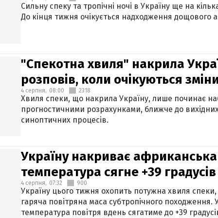
Сильну спеку та тропічні ночі в Україну ще на кіль
До кінця тижня очікується надходження дощового 
"Спекотна хвиля" накрила Укра
розповів, коли очікуються змін
4 серпня,
08:00
2318
Хвиля спеки, що накрила Україну, лише починає на
прогностичними розрахунками, ближче до вихідни
синоптичних процесів.
Україну накриває африканська 
температура сягне +39 градусів
4 серпня,
07:32
900
Україну цього тижня охопить потужна хвиля спеки,
гаряча повітряна маса субтропічного походження. У
температура повітря вдень сягатиме до +39 градусі