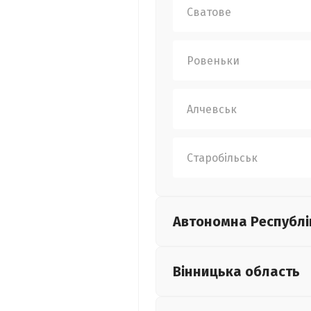
Сватове
Ровеньки
Алчевськ
Старобільськ
Автономна Республі
Вінницька
область