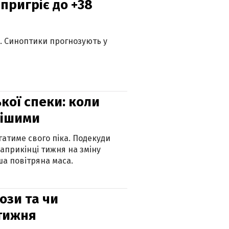
 пригріє до +38
ю. Синоптики прогнозують у
кої спеки: коли
нішими
атиме свого піка. Подекуди
наприкінці тижня на зміну
а повітряна маса.
рози та чи
 тижня