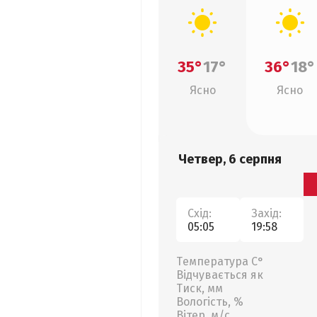
35°
17°
36°
18°
Ясно
Ясно
Четвер, 6 серпня
Схід:
Захід:
05:05
19:58
Температура С°
Відчувається як
Тиск, мм
Вологість, %
Вітер, м/с