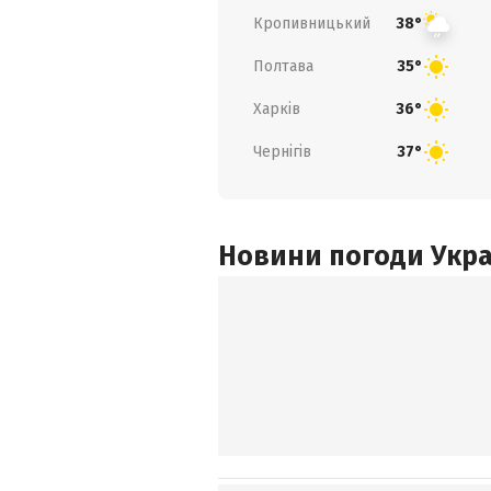
Кропивницький
38°
Полтава
35°
Харків
36°
Чернігів
37°
Новини погоди Украї