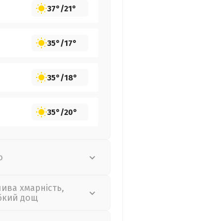
37°
/
21°
35°
/
17°
35°
/
18°
35°
/
20°
о
лива хмарність,
бкий дощ