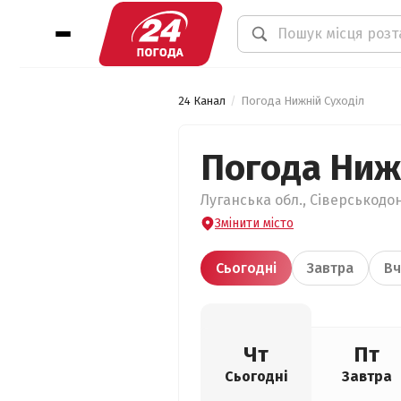
24 Канал
Погода Нижній Суходіл
Погода Ниж
Луганська обл., Сіверськодон
Змінити місто
Сьогодні
Завтра
Вч
Чт
Пт
Сьогодні
Завтра