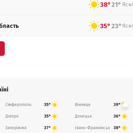
38°
21°
Ясн
35°
23°
бласть
Ясн
їні
Сімферополь
Вінниця
35°
39°
Дніпро
Донецьк
35°
36°
Запоріжжя
Івано-Франківськ
37°
38°