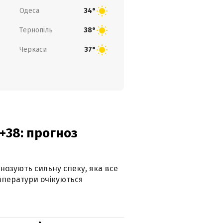
Одеса
34°
Тернопіль
38°
Черкаси
37°
+38: прогноз
гнозують сильну спеку, яка все
мператури очікуються