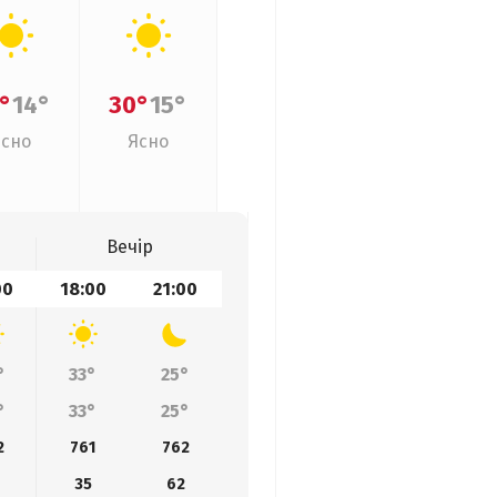
°
14°
30°
15°
Ясно
Ясно
Вечір
00
18:00
21:00
°
33°
25°
°
33°
25°
2
761
762
35
62