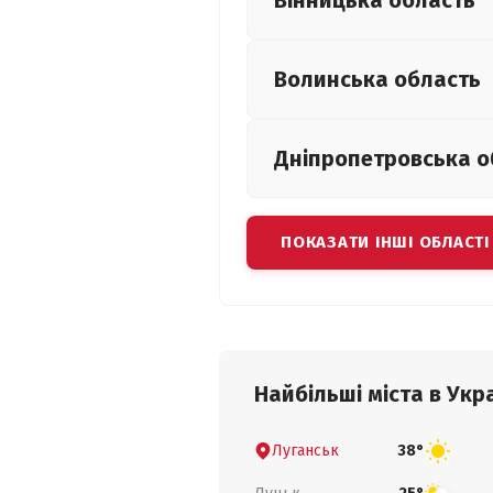
Вінницька
область
Волинська
область
Дніпропетровська
о
ПОКАЗАТИ ІНШІ ОБЛАСТІ
Найбільші міста в Укра
Луганськ
38°