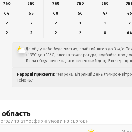
760
759
759
759
759
75
64
65
68
56
47
45
2
2
2
1
1
2
2
2
2
2
8
6
До обіду небо буде чистим, слабкий вітер до 3 м/с. Те
+19°C до +33°C, висока температура, подбайте про до
Після обіду почне падати невеликий дощ. Ввечері пр
Народні прикмети:
"Мирона. Вітряний день ("Мирон-вітро
і січень."
а
область
огоду та атмосферні умови на сьогодні