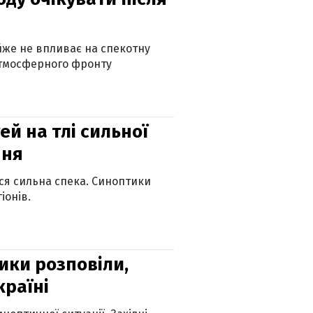
айже не впливає на спекотну
атмосферного фронту
й на тлі сильної
пня
ься сильна спека. Синоптики
іонів.
ики розповіли,
країні