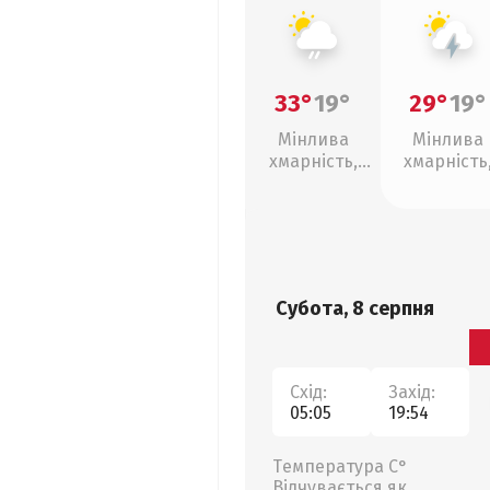
33°
19°
29°
19°
Мінлива
Мінлива
хмарність,
хмарність
слабкий дощ
грози
Субота, 8 серпня
Схід:
Захід:
05:05
19:54
Температура С°
Відчувається як