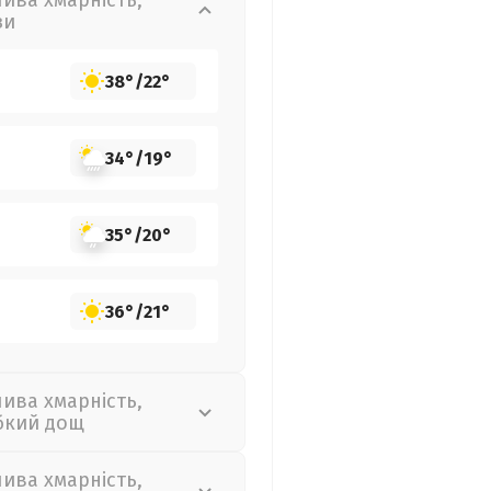
лива хмарність,
зи
38°
/
22°
34°
/
19°
35°
/
20°
36°
/
21°
лива хмарність,
бкий дощ
лива хмарність,