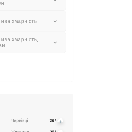
зи
лива хмарність
лива хмарність,
ви
Чернівці
26°