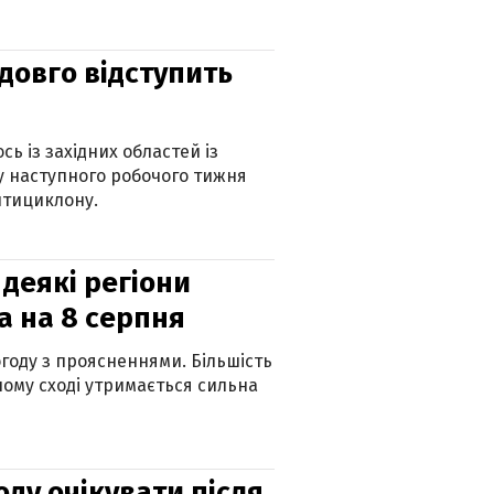
адовго відступить
ь із західних областей із
 наступного робочого тижня
нтициклону.
 деякі регіони
а на 8 серпня
огоду з проясненнями. Більшість
ному сході утримається сильна
оду очікувати після