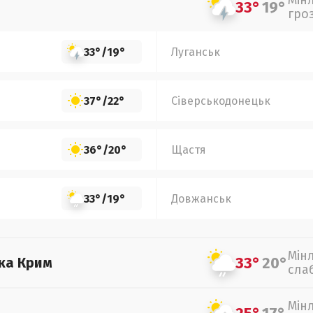
Мін
33°
19°
гро
33°
/
19°
Луганськ
37°
/
22°
Сіверськодонецьк
36°
/
20°
Щастя
33°
/
19°
Довжанськ
Мін
33°
20°
ка Крим
сла
Мін