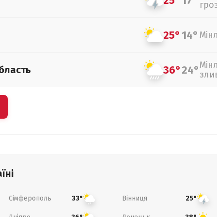
25°
17°
гро
25°
14°
Мін
Мін
36°
24°
бласть
зли
їні
Сімферополь
Вінниця
33°
25°