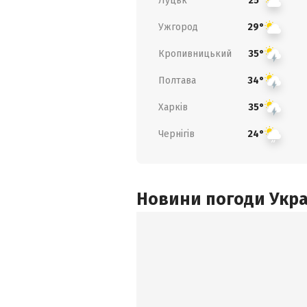
Луцьк
25°
Ужгород
29°
Кропивницький
35°
Полтава
34°
Харків
35°
Чернігів
24°
Новини погоди Украї