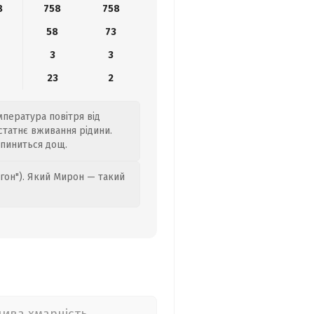
8
758
758
58
73
3
3
4
23
2
мпература повітря від
статнє вживання рідини.
ипиниться дощ.
гон"). Який Мирон — такий