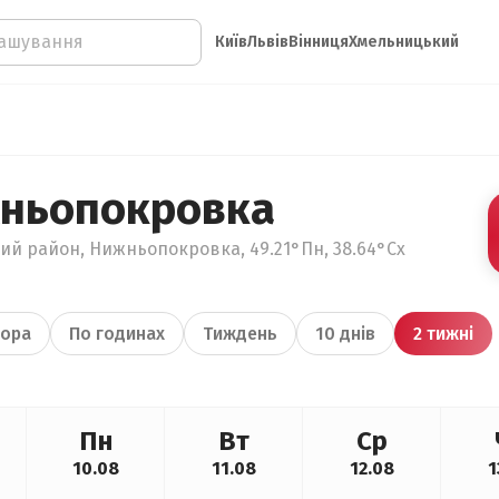
Київ
Львів
Вінниця
Хмельницький
жньопокровка
кий район, Нижньопокровка, 49.21°Пн, 38.64°Сх
ора
По годинах
Тиждень
10 днів
2 тижні
Пн
Вт
Ср
10.08
11.08
12.08
1