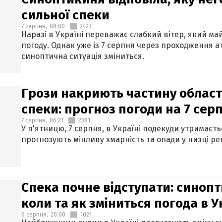
сильної спеки
7 серпня,
08:00
2423
Наразі в Україні переважає слабкий вітер, який м
погоду. Однак уже із 7 серпня через проходження 
синоптична ситуація зміниться.
Грози накриють частину областе
спеки: прогноз погоди на 7 сер
7 серпня,
06:21
2381
У п'ятницю, 7 серпня, в Україні подекуди утримаєт
прогнозують мінливу хмарність та опади у низці рег
Спека почне відступати: синопт
коли та як зміниться погода в У
6 серпня,
20:00
1021