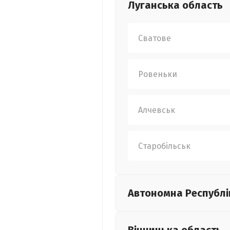
Луганська
область
Сватове
Ровеньки
Алчевськ
Старобільськ
Автономна Республі