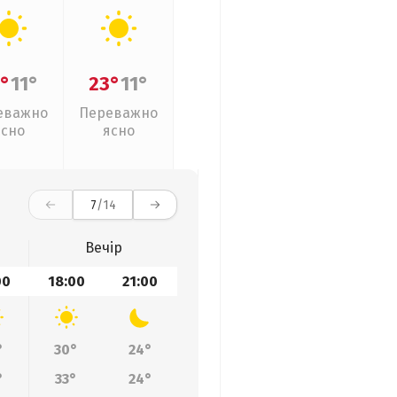
°
11°
23°
11°
еважно
Переважно
ясно
ясно
7
/14
Вечір
00
18:00
21:00
°
30°
24°
°
33°
24°