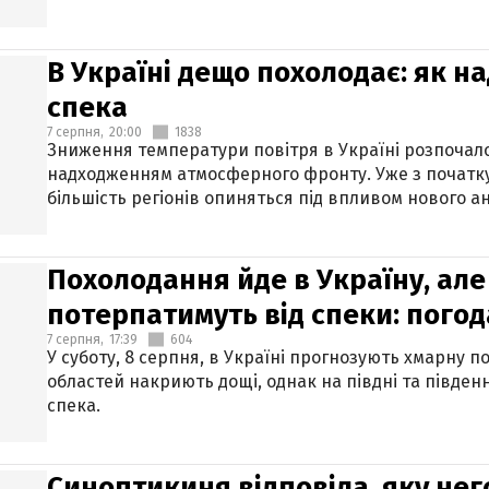
В Україні дещо похолодає: як н
спека
7 серпня,
20:00
1838
Зниження температури повітря в Україні розпочалос
надходженням атмосферного фронту. Уже з початку
більшість регіонів опиняться під впливом нового а
Похолодання йде в Україну, але
потерпатимуть від спеки: погод
7 серпня,
17:39
604
У суботу, 8 серпня, в Україні прогнозують хмарну п
областей накриють дощі, однак на півдні та півден
спека.
Синоптикиня відповіла, яку нег