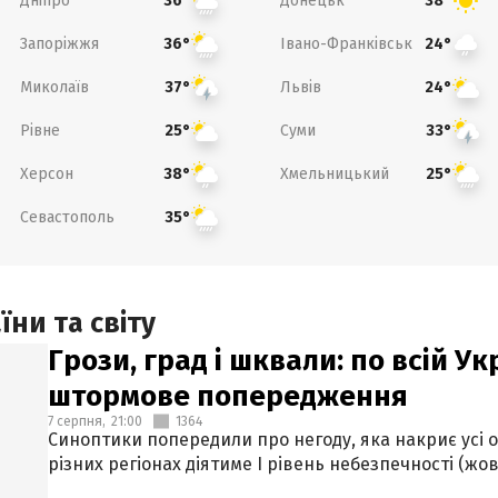
Дніпро
Донецьк
36°
38°
Запоріжжя
Івано-Франківськ
36°
24°
Миколаїв
Львів
37°
24°
Рівне
Суми
25°
33°
Херсон
Хмельницький
38°
25°
Севастополь
35°
ни та світу
Грози, град і шквали: по всій У
штормове попередження
7 серпня,
21:00
1364
Синоптики попередили про негоду, яка накриє усі об
різних регіонах діятиме І рівень небезпечності (жов