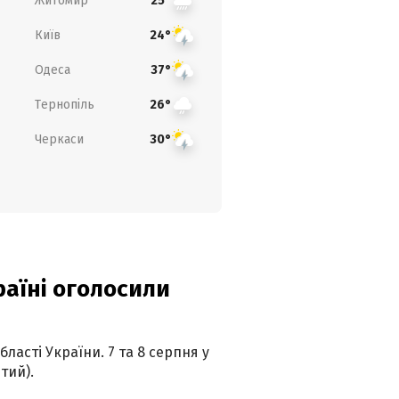
Житомир
25°
Київ
24°
Одеса
37°
Тернопіль
26°
Черкаси
30°
країні оголосили
ласті України. 7 та 8 серпня у
тий).