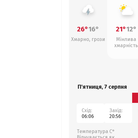
26°
16°
21°
12°
Хмарно, грози
Мінлива
хмарність
П'ятниця, 7 серпня
Схід:
Захід:
06:06
20:56
Температура С°
Відчувається як