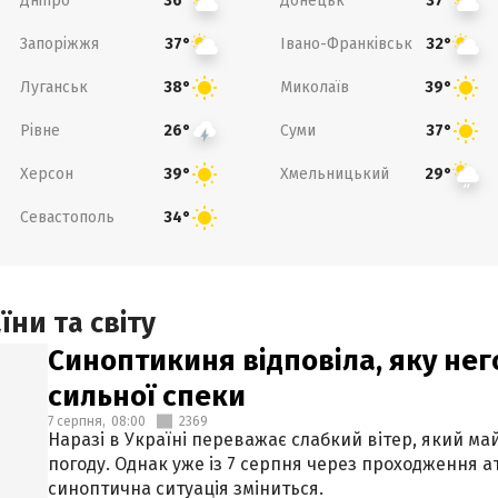
Дніпро
Донецьк
36°
37°
Запоріжжя
Івано-Франківськ
37°
32°
Луганськ
Миколаїв
38°
39°
Рівне
Суми
26°
37°
Херсон
Хмельницький
39°
29°
Севастополь
34°
ни та світу
Синоптикиня відповіла, яку нег
сильної спеки
7 серпня,
08:00
2369
Наразі в Україні переважає слабкий вітер, який м
погоду. Однак уже із 7 серпня через проходження 
синоптична ситуація зміниться.