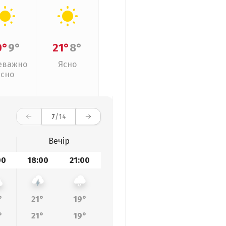
0°
9°
21°
8°
еважно
Ясно
ясно
7
/14
Вечір
00
18:00
21:00
°
21°
19°
°
21°
19°