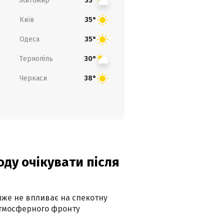
Житомир
33°
Київ
35°
Одеса
35°
Тернопіль
30°
Черкаси
38°
оду очікувати після
айже не впливає на спекотну
атмосферного фронту