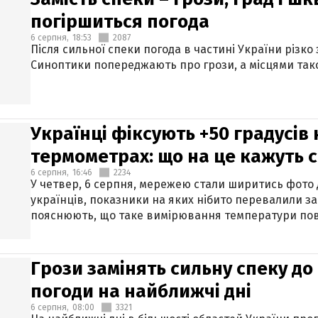
погіршиться погода
6 серпня,
18:53
2087
Після сильної спеки погода в частині України різко
Синоптики попереджають про грози, а місцями тако
Українці фіксують +50 градусів
термометрах: що на це кажуть 
6 серпня,
16:46
2234
У четвер, 6 серпня, мережею стали ширитись фото
українців, показники на яких нібито перевалили за
пояснюють, що таке вимірювання температури пов
Грози замінять сильну спеку до 
погоди на найближчі дні
6 серпня,
08:00
3321