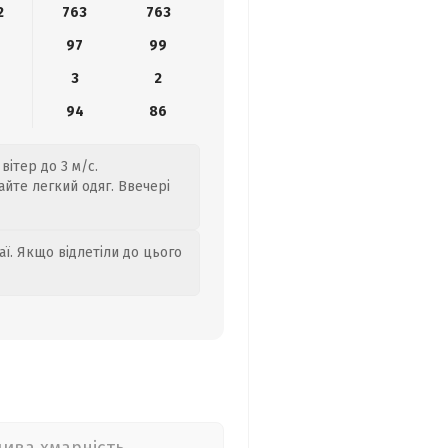
2
763
763
97
99
3
2
94
86
вітер до 3 м/с.
айте легкий одяг. Ввечері
аї. Якщо відлетіли до цього