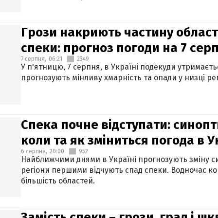
Грози накриють частину областе
спеки: прогноз погоди на 7 сер
7 серпня,
06:21
2349
У п'ятницю, 7 серпня, в Україні подекуди утримаєт
прогнозують мінливу хмарність та опади у низці рег
Спека почне відступати: синопт
коли та як зміниться погода в У
6 серпня,
20:00
952
Найближчими днями в Україні прогнозують зміну син
регіони першими відчують спад спеки. Водночас к
більшість областей.
Замість спеки – грози, град і шк