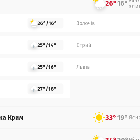
Мін
26°
16°
зли
26°
/
16°
Золочів
25°
/
14°
Стрий
25°
/
16°
Львів
27°
/
18°
33°
19°
ка Крим
Ясн