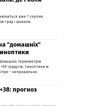
 зміниться вже 7 серпня.
ж град і шквали.
 на "домашніх"
синоптики
 домашніх термометрів
 +50 градусів. Синоптики ж
ітря – неправильне.
+38: прогноз