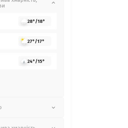
лива хмарність,
ви
28°
/
18°
27°
/
17°
24°
/
15°
о