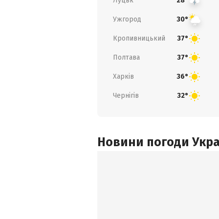
Луцьк
28°
Ужгород
30°
Кропивницький
37°
Полтава
37°
Харків
36°
Чернігів
32°
Новини погоди Украї