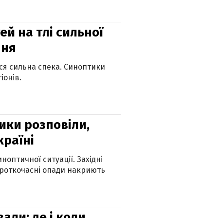
й на тлі сильної
пня
ься сильна спека. Синоптики
іонів.
ики розповіли,
країні
оптичної ситуації. Західні
ороткочасні опади накриють
вали: де і коли