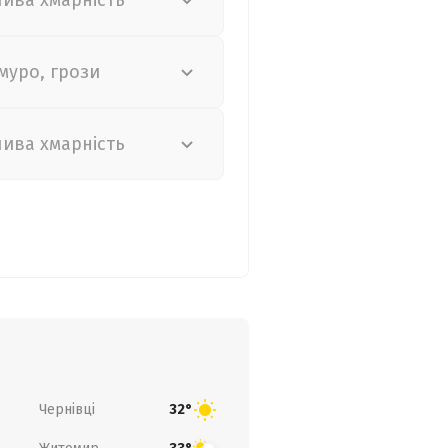
лива хмарність
муро, грози
лива хмарність
Чернівці
32°