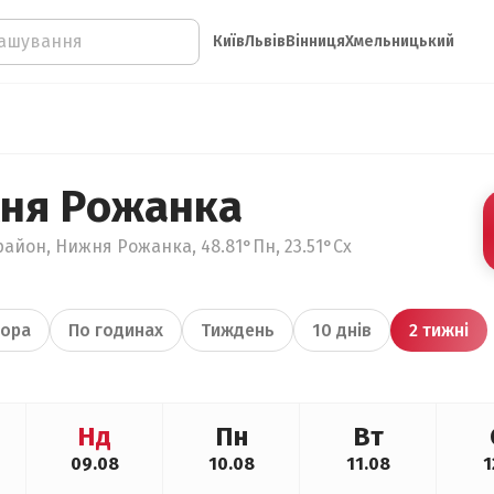
Київ
Львів
Вінниця
Хмельницький
ня Рожанка
район, Нижня Рожанка, 48.81°Пн, 23.51°Сх
ора
По годинах
Тиждень
10 днів
2 тижні
Нд
Пн
Вт
09.08
10.08
11.08
1