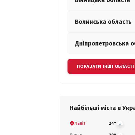
Вінницька
область
Волинська
область
Дніпропетровська
о
ПОКАЗАТИ ІНШІ ОБЛАСТІ
Найбільші міста в Укра
Львів
24°