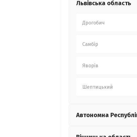
Львівська
область
Дрогобич
Самбір
Яворів
Шептицький
Автономна Республі