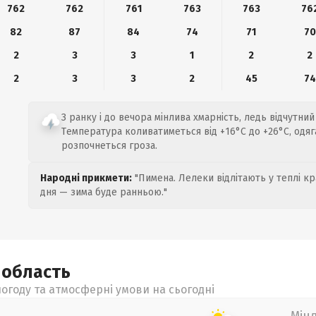
762
762
761
763
763
76
82
87
84
74
71
70
2
3
3
1
2
2
2
3
3
2
45
74
З ранку і до вечора мінлива хмарність, ледь відчутний 
Температура коливатиметься від +16°C до +26°C, одяг
розпочнеться гроза.
Народні прикмети:
"Пимена. Лелеки відлітають у теплі кр
дня — зима буде ранньою."
а
область
огоду та атмосферні умови на сьогодні