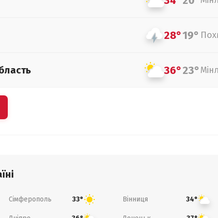
34°
20°
Мін
28°
19°
Пох
36°
23°
бласть
Мін
їні
Сімферополь
Вінниця
33°
34°