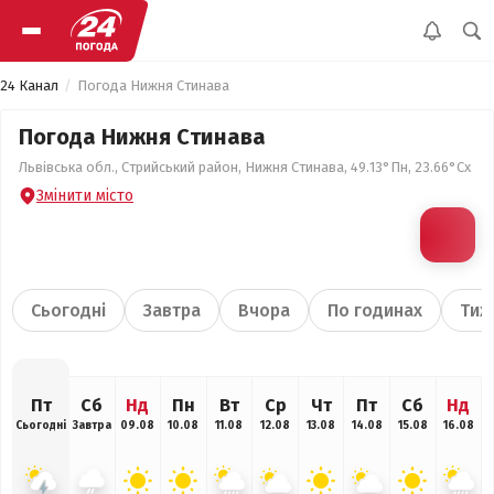
24 Канал
Погода Нижня Стинава
Погода Нижня Стинава
Львівська обл., Стрийський район, Нижня Стинава, 49.13°Пн, 23.66°Сх
Змінити місто
Сьогодні
Завтра
Вчора
По годинах
Тиж
Пт
Сб
Нд
Пн
Вт
Ср
Чт
Пт
Сб
Нд
Сьогодні
Завтра
09.08
10.08
11.08
12.08
13.08
14.08
15.08
16.08