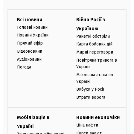
Всі новини
Війна Росії з
Головні новини
Україною
Новини України
Ракетні обстріли
Прямий ефір
Карта бойових дій
Відеоновини
Мирні переговори
Аудіоновини
Повітряна тривога в
Україні
Погода
Масована атака по
Україні
Вибухи у Росії
Втрати ворога
Мобілізація в
Новини економіки
Ціна нафти
Україні
Курси валют