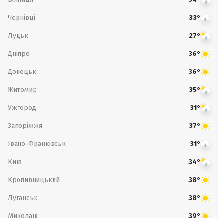
Чернівці
33°
Луцьк
27°
Дніпро
36°
Донецьк
36°
Житомир
35°
Ужгород
31°
Запоріжжя
37°
Івано-Франківськ
31°
Київ
34°
Кропивницький
38°
Луганськ
38°
Миколаїв
39°