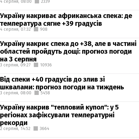
4 серпня,
08:00
2339
Україну накриває африканська спека: де
температура сягне +39 градусів
4 серпня,
07:32
908
Україну накриє спека до +38, але в частині
областей пройдуть дощі: прогноз погоди
на 3 серпня
3 серпня,
09:27
10936
Від спеки +40 градусів до злив зі
шквалами: прогноз погоди на тиждень
3 серпня,
08:00
5458
Україну накрив "тепловий купол": у 5
регіонах зафіксували температурні
рекорди
2 серпня,
14:52
3664