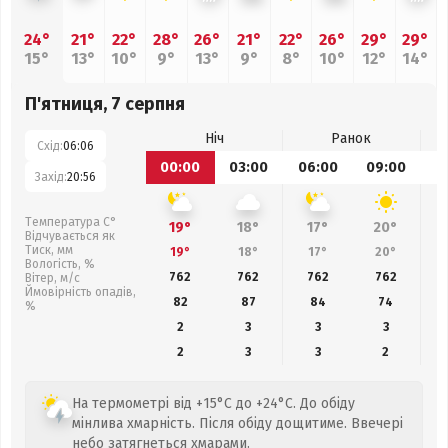
24°
21°
22°
28°
26°
21°
22°
26°
29°
29°
15°
13°
10°
9°
13°
9°
8°
10°
12°
14°
П'ятниця, 7 серпня
Ніч
Ранок
Схід:
06:06
00:00
03:00
06:00
09:00
1
Захід:
20:56
Температура С°
19°
18°
17°
20°
Відчувається як
Тиск, мм
19°
18°
17°
20°
Вологість, %
762
762
762
762
Вітер, м/с
Ймовірність опадів,
82
87
84
74
%
2
3
3
3
2
3
3
2
На термометрі від +15°C до +24°C. До обіду
мінлива хмарність. Після обіду дощитиме. Ввечері
небо затягнеться хмарами.