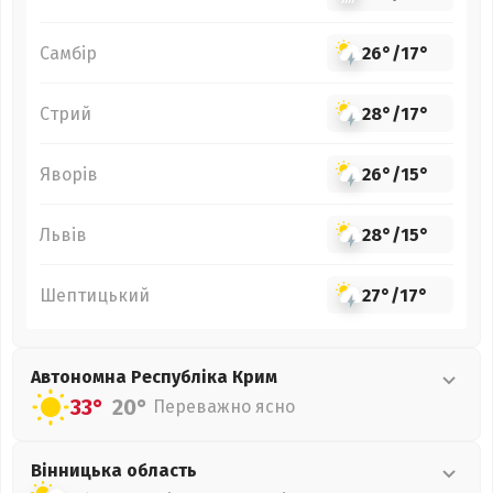
Самбір
26°
/
17°
Стрий
28°
/
17°
Яворів
26°
/
15°
Львів
28°
/
15°
Шептицький
27°
/
17°
Автономна Республіка Крим
33°
20°
Переважно ясно
Вінницька
область