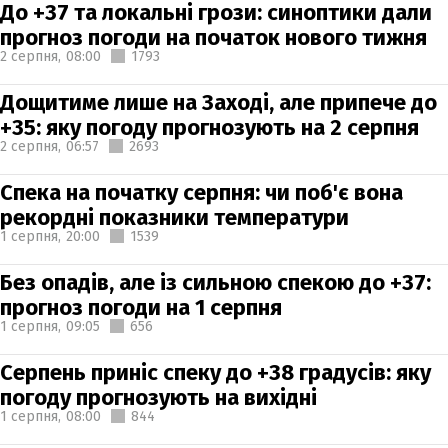
До +37 та локальні грози: синоптики дали
прогноз погоди на початок нового тижня
2 серпня,
08:00
1793
Дощитиме лише на Заході, але припече до
+35: яку погоду прогнозують на 2 серпня
2 серпня,
06:57
2693
Спека на початку серпня: чи поб'є вона
рекордні показники температури
1 серпня,
20:00
1539
Без опадів, але із сильною спекою до +37:
прогноз погоди на 1 серпня
1 серпня,
09:05
656
Серпень приніс спеку до +38 градусів: яку
погоду прогнозують на вихідні
1 серпня,
08:00
844