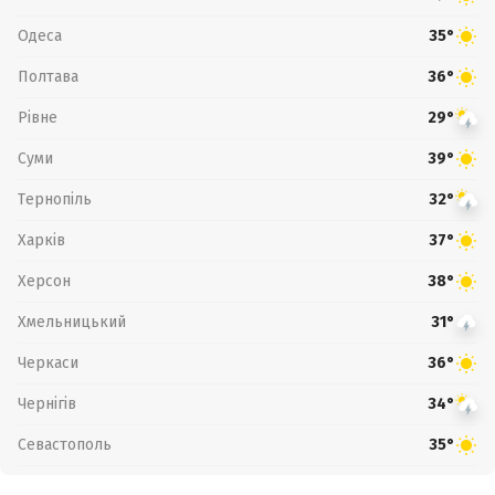
Одеса
35°
Полтава
36°
Рівне
29°
Суми
39°
Тернопіль
32°
Харків
37°
Херсон
38°
Хмельницький
31°
Черкаси
36°
Чернігів
34°
Севастополь
35°