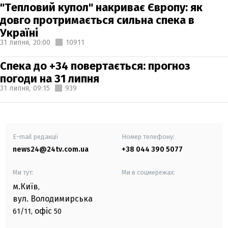
"Тепловий купол" накриває Європу: як
довго протримається сильна спека в
Україні
31 липня,
20:00
10911
Спека до +34 повертається: прогноз
погоди на 31 липня
31 липня,
09:15
939
E-mail редакції
Номер телефону:
news24@24tv.com.ua
+38 044 390 5077
Ми тут:
Ми в соцмережах:
м.Київ
,
вул. Володимирська
офіс
61/11,
50