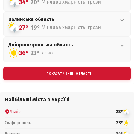
34°
20°
Мінлива хмарність, грози
Волинська
область
27°
19°
Мінлива хмарність, грози
Дніпропетровська
область
36°
23°
Ясно
ПОКАЗАТИ ІНШІ ОБЛАСТІ
Найбільші міста в Україні
Львів
28°
Сімферополь
33°
Вінниця
34°