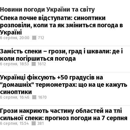
Новини погоди України та світу
Спека почне відступати: синоптики
розповіли, коли та як зміниться погода в
Україні
6 серпня,
20:00
712
Замість спеки – грози, град і шквали: де і
коли погіршиться погода
6 серпня,
18:53
1612
Українці фіксують +50 градусів на
"домашніх" термометрах: що на це кажуть
синоптики
6 серпня,
16:46
1670
Грози накриють частину областей на тлі
сильної спеки: прогноз погоди на 7 серпня
6 серпня,
15:54
381