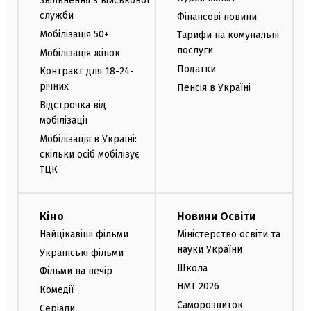
Звільнення з військової
служби
Фінансові новини
Мобілізація 50+
Тарифи на комунальні
послуги
Мобілізація жінок
Податки
Контракт для 18-24-
річних
Пенсія в Україні
Відстрочка від
мобілізації
Мобілізація в Україні:
скільки осіб мобілізує
ТЦК
Кіно
Новини Освіти
Найцікавіші фільми
Міністерство освіти та
науки України
Українські фільми
Школа
Фільми на вечір
НМТ 2026
Комедії
Саморозвиток
Серіали