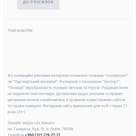
ДО РОЗСИЛОК
Наші додатки:
android
apple
smart tv
samsung smart tv
Всі комерційні рекламні матеріали позначені словами "Спецпроєкт"
чи "Партнерський матеріал". Матеріали з позначкою "Експерт",
"Позиція" відображають позицію авторів та героїв. Редакція може
не поділяти їхніх поглядів. Детальніше щодо реклами та правил
цитування можна ознайомитись в правилах користування сайтом.
Усі права захищені.
Матеріали сайту призначені для осіб старше
21
року (21+)
Онлайн-медіа «24 Канал»
пл. Галицька, буд. 15, м. Львів, 79008
Телефон
+380 (32) 229-77-77