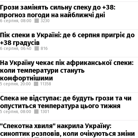
Грози замінять сильну спеку до +38:
прогноз погоди на найближчі дні
6 серпня,
08:00
3230
Пік спеки в Україні: де 6 серпня пригріє до
+38 градусів
6 серпня,
06:40
816
На Україну чекає пік африканської спеки:
коли температури стануть
комфортнішими
5 серпня,
20:00
11358
Спека не відступає: де будуть грози та чи
опуститься температура цього тижня
5 серпня,
08:00
1301
"Спекотна хвиля" накрила Україну:
синоптик розповів, коли очікуються зміни