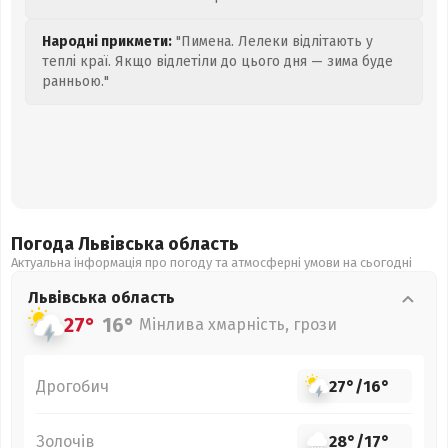
Народні прикмети:
"Пимена. Лелеки відлітають у
теплі краї. Якщо відлетіли до цього дня — зима буде
ранньою."
Погода Львівська
область
Актуальна інформація про погоду та атмосферні умови на сьогодні
Львівська
область
27°
16°
Мінлива хмарність, грози
Дрогобич
27°
/
16°
Золочів
28°
/
17°