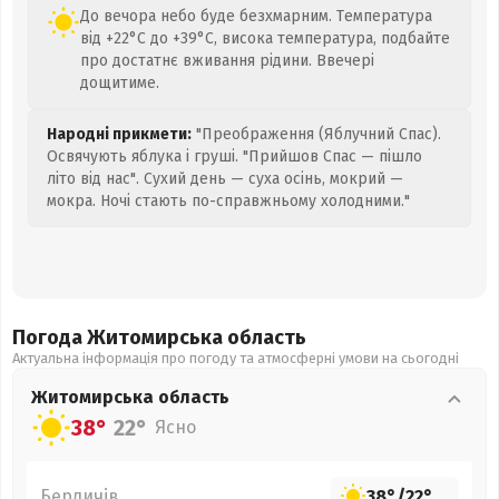
До вечора небо буде безхмарним. Температура
від +22°C до +39°C, висока температура, подбайте
про достатнє вживання рідини. Ввечері
дощитиме.
Народні прикмети:
"Преображення (Яблучний Спас).
Освячують яблука і груші. "Прийшов Спас — пішло
літо від нас". Сухий день — суха осінь, мокрий —
мокра. Ночі стають по-справжньому холодними."
Погода Житомирська
область
Актуальна інформація про погоду та атмосферні умови на сьогодні
Житомирська
область
38°
22°
Ясно
Бердичів
38°
/
22°