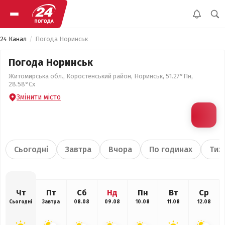
24 Канал
Погода Норинськ
Погода Норинськ
Житомирська обл., Коростенський район, Норинськ, 51.27°Пн,
28.58°Сх
Змінити місто
Сьогодні
Завтра
Вчора
По годинах
Тиж
Чт
Пт
Сб
Нд
Пн
Вт
Ср
Сьогодні
Завтра
08.08
09.08
10.08
11.08
12.08