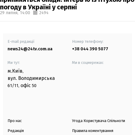
погоду в Україні у серпні
29 липня,
14:00
2494
E-mail редакції
Номер телефону:
news24@24tv.com.ua
+38 044 390 5077
Ми тут:
Ми в соцмережах:
м.Київ
,
вул. Володимирська
офіс
61/11,
50
Про нас
Угода Користувача Спільноти
Редакція
Правила коментування