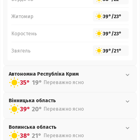
Житомир
39°
/
23°
Коростень
39°
/
23°
Звягель
39°
/
21°
Автономна Республіка Крим
35°
19°
Переважно ясно
Вінницька
область
39°
20°
Переважно ясно
Волинська
область
38°
21°
Переважно ясно