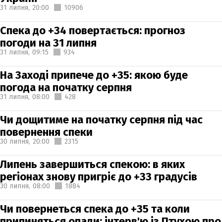
31 липня,
20:00
10906
Спека до +34 повертається: прогноз
погоди на 31 липня
31 липня,
09:15
934
На Заході припече до +35: якою буде
погода на початку серпня
31 липня,
08:00
428
Чи дощитиме на початку серпня під час
повернення спеки
30 липня,
20:00
2315
Липень завершиться спекою: в яких
регіонах знову пригріє до +33 градусів
30 липня,
08:00
1884
Чи повернеться спека до +35 та коли
припиняться опади: інтерв'ю із Птухою про