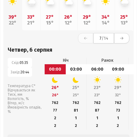
39°
33°
27°
26°
29°
34°
25°
22°
21°
15°
12°
12°
14°
13°
7
/14
Четвер, 6 серпня
Ніч
Ранок
Схід:
05:35
00:00
03:00
06:00
09:00
1
Захід:
20:44
Температура С°
26°
25°
23°
29°
Відчувається як
Тиск, мм
26°
25°
23°
32°
Вологість, %
762
762
762
762
Вітер, м/с
Ймовірність опадів,
77
81
87
73
%
2
1
1
1
2
2
2
2