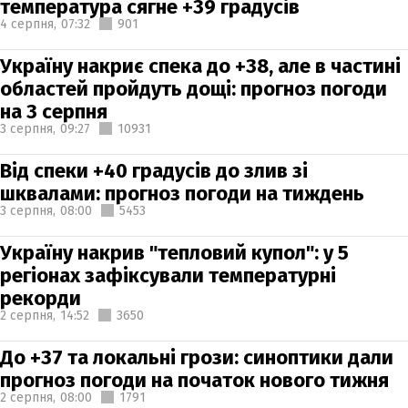
температура сягне +39 градусів
4 серпня,
07:32
901
Україну накриє спека до +38, але в частині
областей пройдуть дощі: прогноз погоди
на 3 серпня
3 серпня,
09:27
10931
Від спеки +40 градусів до злив зі
шквалами: прогноз погоди на тиждень
3 серпня,
08:00
5453
Україну накрив "тепловий купол": у 5
регіонах зафіксували температурні
рекорди
2 серпня,
14:52
3650
До +37 та локальні грози: синоптики дали
прогноз погоди на початок нового тижня
2 серпня,
08:00
1791