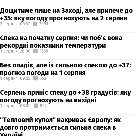
Дощитиме лише на Заході, але припече до
+35: яку погоду прогнозують на 2 серпня
2 серпня,
06:57
2691
Спека на початку серпня: чи поб'є вона
рекордні показники температури
1 серпня,
20:00
1538
Без опадів, але із сильною спекою до +37:
прогноз погоди на 1 серпня
1 серпня,
09:05
653
Серпень приніс спеку до +38 градусів: яку
погоду прогнозують на вихідні
1 серпня,
08:00
842
"Тепловий купол" накриває Європу: як
довго протримається сильна спека в
Україні