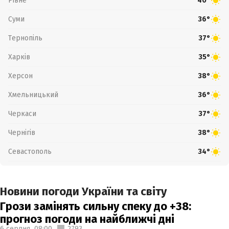
Рівне
40°
Суми
36°
Тернопіль
37°
Харків
35°
Херсон
38°
Хмельницький
36°
Черкаси
37°
Чернігів
38°
Севастополь
34°
Новини погоди України та світу
Грози замінять сильну спеку до +38:
прогноз погоди на найближчі дні
6 серпня,
08:00
2793