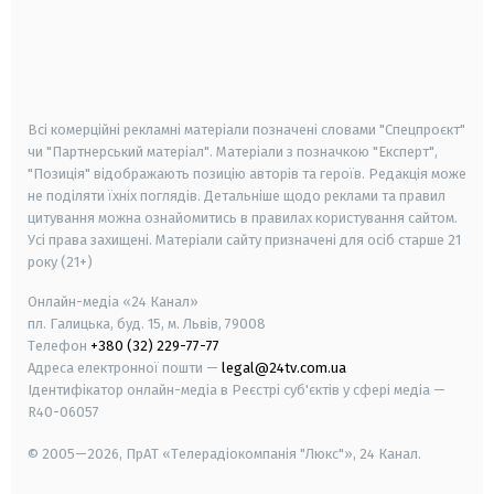
android
apple
smart tv
samsung smart tv
Всі комерційні рекламні матеріали позначені словами "Спецпроєкт"
чи "Партнерський матеріал". Матеріали з позначкою "Експерт",
"Позиція" відображають позицію авторів та героїв. Редакція може
не поділяти їхніх поглядів. Детальніше щодо реклами та правил
цитування можна ознайомитись в правилах користування сайтом.
Усі права захищені.
Матеріали сайту призначені для осіб старше
21
року (21+)
Онлайн-медіа «24 Канал»
пл. Галицька, буд. 15, м. Львів, 79008
Телефон
+380 (32) 229-77-77
Адреса електронної пошти —
legal@24tv.com.ua
Ідентифікатор онлайн-медіа в Реєстрі суб'єктів у сфері медіа —
R40-06057
© 2005—2026,
ПрАТ «Телерадіокомпанія "Люкс"», 24 Канал.