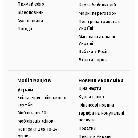
Прямий ефір
Карта бойових дій
Відеоновини
Мирні переговори
Аудіоновини
Повітряна тривога в
Україні
Погода
Масована атака по
Україні
Вибухи у Росії
Втрати ворога
Мобілізація в
Новини економіки
Ціна нафти
Україні
Курси валют
Звільнення з військової
служби
Фінансові новини
Мобілізація 50+
Тарифи на комунальні
послуги
Мобілізація жінок
Податки
Контракт для 18-24-
річних
Пенсія в Україні