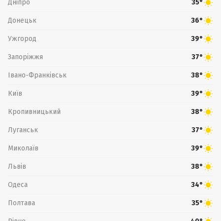
Дніпро
35°
Донецьк
36°
Ужгород
39°
Запоріжжя
37°
Івано-Франківськ
38°
Київ
39°
Кропивницький
38°
Луганськ
37°
Миколаїв
39°
Львів
38°
Одеса
34°
Полтава
35°