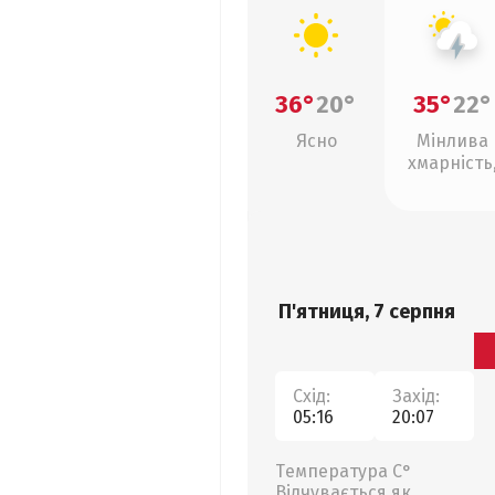
36°
20°
35°
22°
Ясно
Мінлива
хмарність
грози
П'ятниця, 7 серпня
Схід:
Захід:
05:16
20:07
Температура С°
Відчувається як