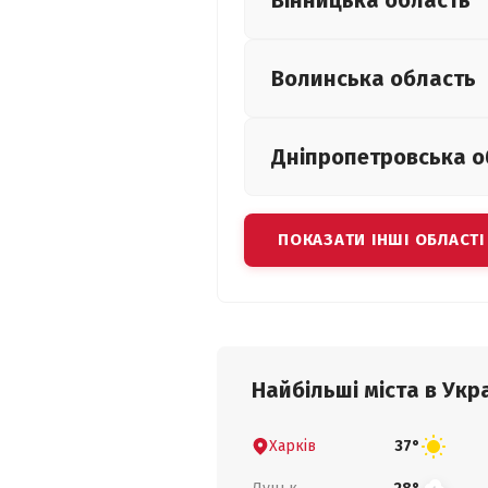
Вінницька
область
Волинська
область
Дніпропетровська
о
ПОКАЗАТИ ІНШІ ОБЛАСТІ
Найбільші міста в Укра
Харків
37°