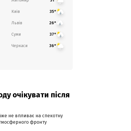
Житомир
31°
Київ
35°
Львів
26°
Суми
37°
Черкаси
36°
оду очікувати після
айже не впливає на спекотну
атмосферного фронту