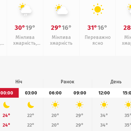
30°
19°
29°
16°
31°
16°
28
Мінлива
Мінлива
Переважно
Мі
,
хмарність,
хмарність
ясно
хма
слабкий дощ
слаб
Ніч
Ранок
День
00:00
03:00
06:00
09:00
12:00
15:
24°
22°
20°
29°
34°
35
24°
22°
20°
29°
34°
35