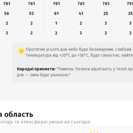
761
761
761
761
761
75
56
52
61
41
25
25
2
2
1
2
3
3
2
2
2
2
2
2
Протягом усього дня небо буде безхмарним, слабкий ві
Температура від +20°C до +36°C, буде спекотно, пийте
Народні прикмети:
"Пимена. Лелеки відлітають у теплі кр
дня — зима буде ранньою."
ка
область
огоду та атмосферні умови на сьогодні