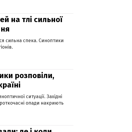
й на тлі сильної
пня
ься сильна спека. Синоптики
іонів.
ики розповіли,
країні
оптичної ситуації. Західні
ороткочасні опади накриють
вали: де і коли