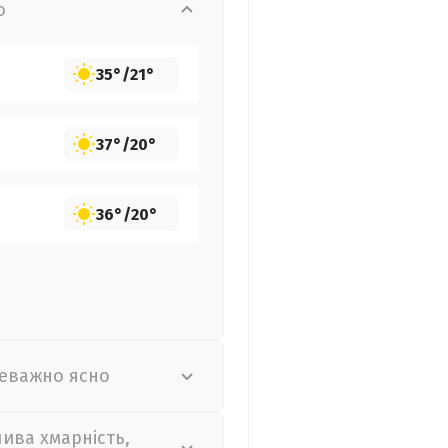
о
35°
/
21°
37°
/
20°
36°
/
20°
еважно ясно
лива хмарність,