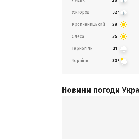
Луцьк
28°
Ужгород
32°
Кропивницький
38°
Одеса
35°
Тернопіль
31°
Чернігів
33°
Новини погоди Украї