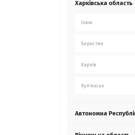
Харківська
область
Ізюм
Берестин
Харків
Куп’янськ
Автономна Республі