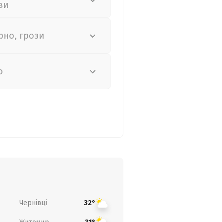
ви
рно, грози
о
Чернівці
32°