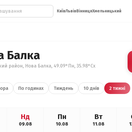
Київ
Львів
Вінниця
Хмельницький
а Балка
кий район, Нова Балка, 49.09°Пн, 35.98°Сх
ора
По годинах
Тиждень
10 днів
2 тижні
Нд
Пн
Вт
09.08
10.08
11.08
1