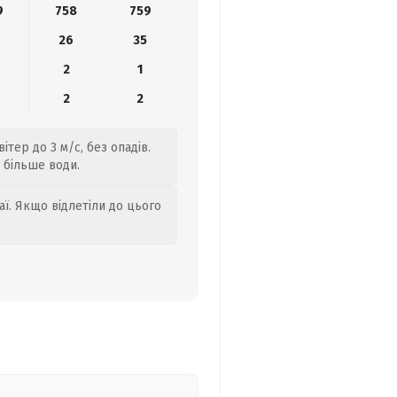
9
758
759
26
35
2
1
2
2
тер до 3 м/с, без опадів.
 більше води.
аї. Якщо відлетіли до цього