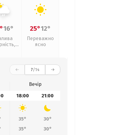
°
16°
25°
12°
нлива
Переважно
рність,
ясно
кий дощ
7
/14
Вечір
00
18:00
21:00
°
35°
30°
°
35°
30°