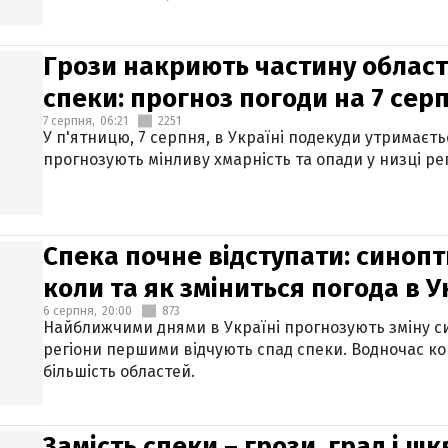
Грози накриють частину областе
спеки: прогноз погоди на 7 сер
7 серпня,
06:21
2251
У п'ятницю, 7 серпня, в Україні подекуди утримаєт
прогнозують мінливу хмарність та опади у низці рег
Спека почне відступати: синопт
коли та як зміниться погода в У
6 серпня,
20:00
873
Найближчими днями в Україні прогнозують зміну син
регіони першими відчують спад спеки. Водночас к
більшість областей.
Замість спеки – грози, град і шк