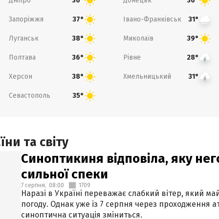
Дніпро
Донецьк
36°
36°
Запоріжжя
Івано-Франківськ
37°
31°
Луганськ
Миколаїв
38°
39°
Полтава
Рівне
36°
28°
Херсон
Хмельницький
38°
31°
Севастополь
35°
ни та світу
Синоптикиня відповіла, яку нег
сильної спеки
7 серпня,
08:00
1709
Наразі в Україні переважає слабкий вітер, який м
погоду. Однак уже із 7 серпня через проходження 
синоптична ситуація зміниться.