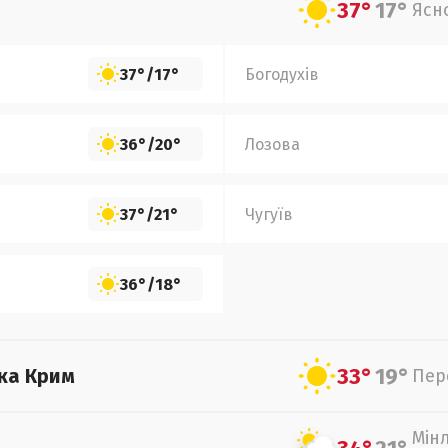
37°
17°
Ясн
37°
/
17°
Богодухів
36°
/
20°
Лозова
37°
/
21°
Чугуїв
36°
/
18°
33°
19°
ка Крим
Пер
Мін