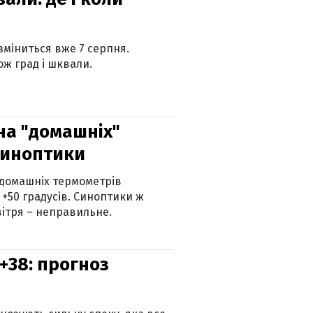
 зміниться вже 7 серпня.
ж град і шквали.
 на "домашніх"
синоптики
 домашніх термометрів
 +50 градусів. Синоптики ж
ітря – неправильне.
+38: прогноз