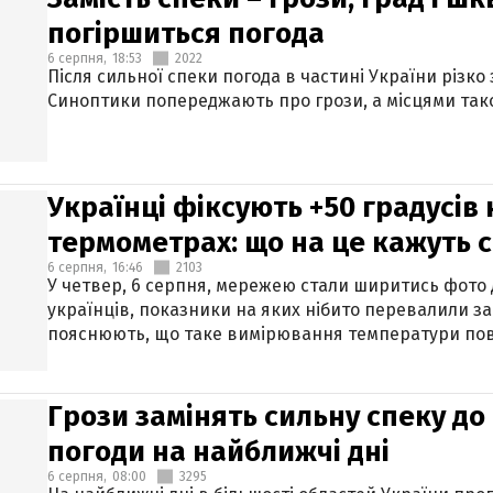
погіршиться погода
6 серпня,
18:53
2022
Після сильної спеки погода в частині України різко
Синоптики попереджають про грози, а місцями тако
Українці фіксують +50 градусів
термометрах: що на це кажуть 
6 серпня,
16:46
2103
У четвер, 6 серпня, мережею стали ширитись фото
українців, показники на яких нібито перевалили за
пояснюють, що таке вимірювання температури пов
Грози замінять сильну спеку до 
погоди на найближчі дні
6 серпня,
08:00
3295