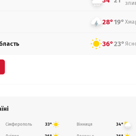
34°
21°
зли
28°
19°
Хма
36°
23°
бласть
Ясн
їні
Сімферополь
Вінниця
33°
34°