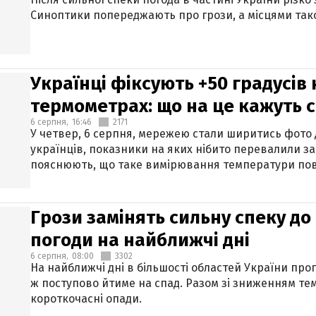
Синоптики попереджають про грози, а місцями тако
Українці фіксують +50 градусів
термометрах: що на це кажуть 
6 серпня,
16:46
2171
У четвер, 6 серпня, мережею стали ширитись фото
українців, показники на яких нібито перевалили за
пояснюють, що таке вимірювання температури пов
Грози замінять сильну спеку до 
погоди на найближчі дні
6 серпня,
08:00
3302
На найближчі дні в більшості областей України про
ж поступово йтиме на спад. Разом зі зниженням те
короткочасні опади.