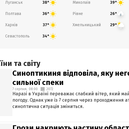
Луганськ
Миколаїв
38°
39°
Полтава
Рівне
36°
26°
Харків
Хмельницький
37°
29°
Севастополь
34°
ни та світу
Синоптикиня відповіла, яку нег
сильної спеки
7 серпня,
08:00
2072
Наразі в Україні переважає слабкий вітер, який м
погоду. Однак уже із 7 серпня через проходження 
синоптична ситуація зміниться.
Грози накриють частину областе