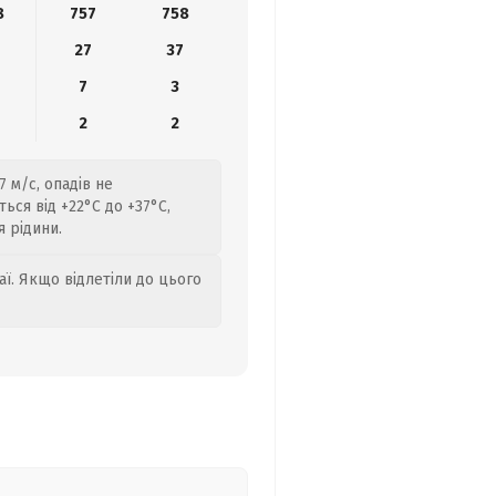
8
757
758
27
37
7
3
2
2
 м/с, опадів не
ься від +22°C до +37°C,
 рідини.
аї. Якщо відлетіли до цього