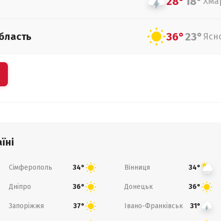
28°
18°
Хма
36°
23°
бласть
Ясн
їні
Сімферополь
Вінниця
34°
34°
Дніпро
Донецьк
36°
36°
Запоріжжя
Івано-Франківськ
37°
31°