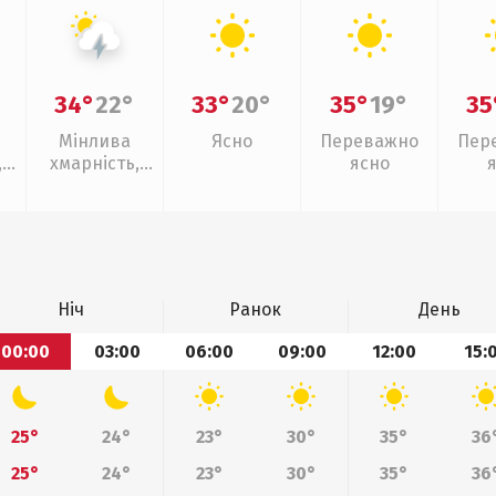
34°
22°
33°
20°
35°
19°
35
Мінлива
Ясно
Переважно
Пер
,
хмарність,
ясно
грози
Ніч
Ранок
День
00:00
03:00
06:00
09:00
12:00
15:
25°
24°
23°
30°
35°
36
25°
24°
23°
30°
35°
36