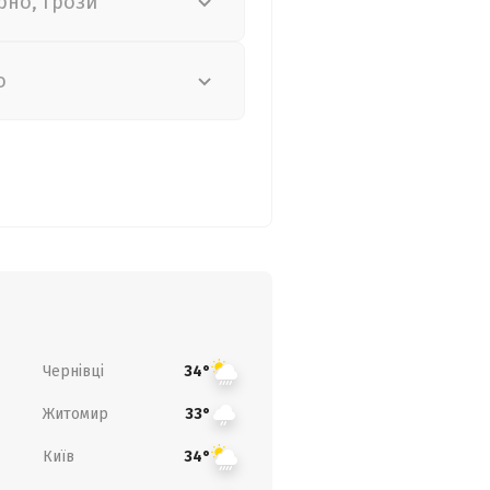
рно, грози
о
Чернівці
34°
Житомир
33°
Київ
34°