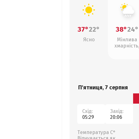
37°
22°
38°
24°
Ясно
Мінлива
хмарність
зливи
П'ятниця, 7 серпня
Схід:
Захід:
05:29
20:06
Температура С°
Відчувається як