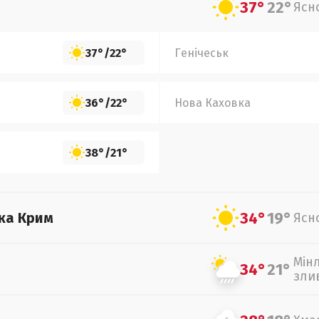
37°
22°
Ясн
37°
/
22°
Генічеськ
36°
/
22°
Нова Каховка
38°
/
21°
34°
19°
ка Крим
Ясн
Мін
34°
21°
зли