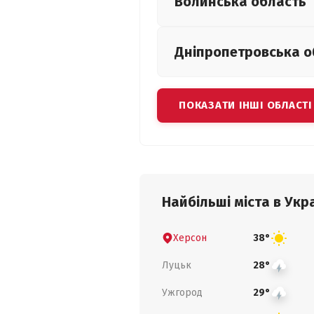
Волинська
область
Дніпропетровська
о
ПОКАЗАТИ ІНШІ ОБЛАСТІ
Найбільші міста в Укра
Херсон
38°
Луцьк
28°
Ужгород
29°