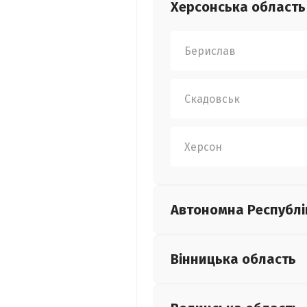
Херсонська
область
Берислав
Скадовськ
Херсон
Автономна Республі
Вінницька
область