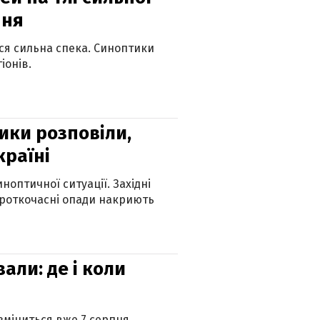
пня
ься сильна спека. Синоптики
іонів.
ики розповіли,
країні
оптичної ситуації. Західні
ороткочасні опади накриють
вали: де і коли
 зміниться вже 7 серпня.