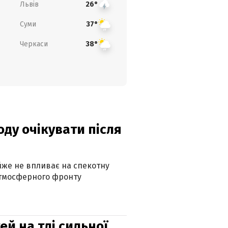
Львів
26°
Суми
37°
Черкаси
38°
оду очікувати після
айже не впливає на спекотну
атмосферного фронту
й на тлі сильної