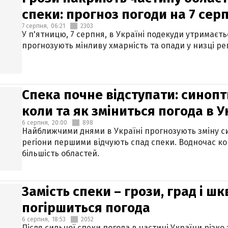
спеки: прогноз погоди на 7 сер
7 серпня,
06:21
2303
У п'ятницю, 7 серпня, в Україні подекуди утримаєт
прогнозують мінливу хмарність та опади у низці рег
Спека почне відступати: синопт
коли та як зміниться погода в У
6 серпня,
20:00
898
Найближчими днями в Україні прогнозують зміну син
регіони першими відчують спад спеки. Водночас к
більшість областей.
Замість спеки – грози, град і шк
погіршиться погода
6 серпня,
18:53
2052
Після сильної спеки погода в частині України різко