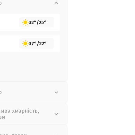
о
32°
/
25°
37°
/
22°
о
лива хмарність,
ви