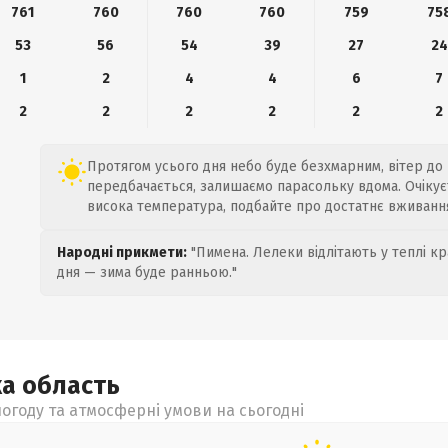
761
760
760
760
759
75
53
56
54
39
27
24
1
2
4
4
6
7
2
2
2
2
2
2
Протягом усього дня небо буде безхмарним, вітер до 7
передбачається, залишаємо парасольку вдома. Очікуєт
висока температура, подбайте про достатнє вживання
Народні прикмети:
"Пимена. Лелеки відлітають у теплі кр
дня — зима буде ранньою."
ка
область
огоду та атмосферні умови на сьогодні