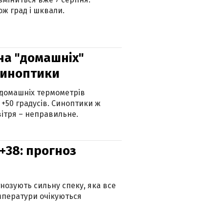
ж град і шквали.
 на "домашніх"
синоптики
 домашніх термометрів
 +50 градусів. Синоптики ж
ітря – неправильне.
+38: прогноз
гнозують сильну спеку, яка все
мператури очікуються