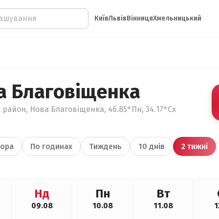
Київ
Львів
Вінниця
Хмельницький
а Благовіщенка
 район, Нова Благовіщенка, 46.85°Пн, 34.17°Сх
ора
По годинах
Тиждень
10 днів
2 тижні
Нд
Пн
Вт
09.08
10.08
11.08
1