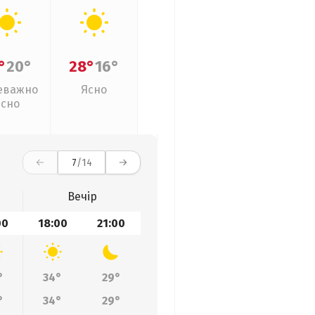
°
20°
28°
16°
еважно
Ясно
ясно
7
/14
Вечір
00
18:00
21:00
°
34°
29°
°
34°
29°