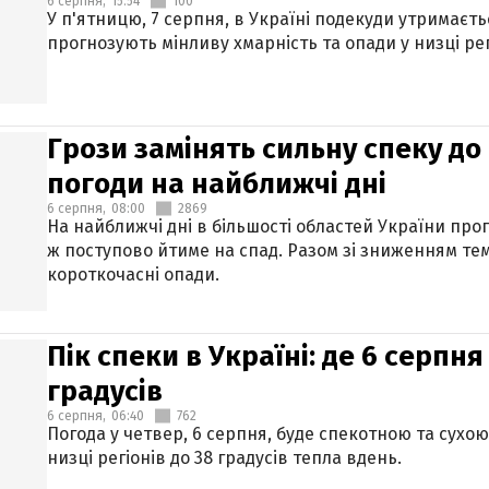
6 серпня,
15:54
100
У п'ятницю, 7 серпня, в Україні подекуди утримаєт
прогнозують мінливу хмарність та опади у низці рег
Грози замінять сильну спеку до 
погоди на найближчі дні
6 серпня,
08:00
2869
На найближчі дні в більшості областей України про
ж поступово йтиме на спад. Разом зі зниженням те
короткочасні опади.
Пік спеки в Україні: де 6 серпня
градусів
6 серпня,
06:40
762
Погода у четвер, 6 серпня, буде спекотною та сухо
низці регіонів до 38 градусів тепла вдень.