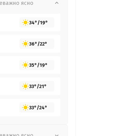
еважно ясно
34°
/
19°
36°
/
22°
35°
/
19°
33°
/
21°
33°
/
24°
еважно ясно