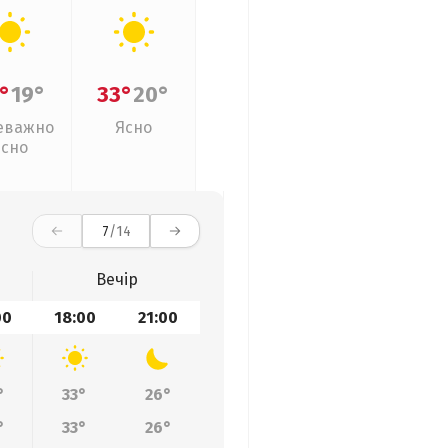
°
19°
33°
20°
еважно
Ясно
ясно
7
/14
Вечір
00
18:00
21:00
°
33°
26°
°
33°
26°