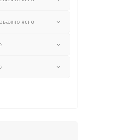
еважно ясно
о
о