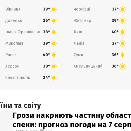
Вінниця
Чернівці
39°
37°
Донецьк
Житомир
36°
39°
Івано-Франківськ
Київ
38°
40°
Миколаїв
Львів
39°
37°
Рівне
Суми
40°
36°
Херсон
Хмельницький
38°
36°
Севастополь
34°
ни та світу
Грози накриють частину областе
спеки: прогноз погоди на 7 сер