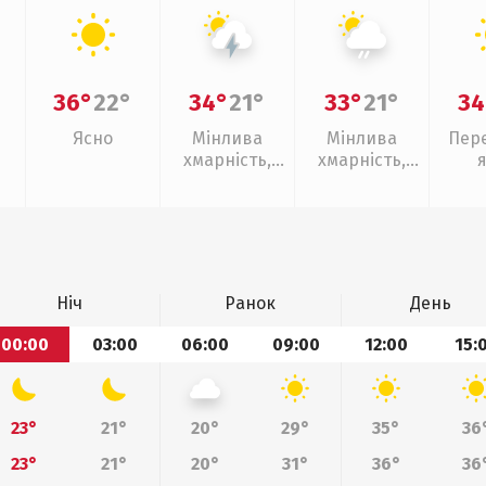
36°
22°
34°
21°
33°
21°
34
Ясно
Мінлива
Мінлива
Пер
хмарність,
хмарність,
грози
слабкий дощ
Ніч
Ранок
День
00:00
03:00
06:00
09:00
12:00
15:
23°
21°
20°
29°
35°
36
23°
21°
20°
31°
36°
36