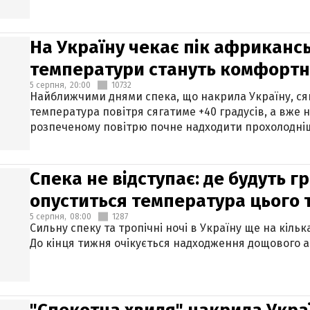
На Україну чекає пік африкансь
температури стануть комфорт
5 серпня,
20:00
10732
Найближчими днями спека, що накрила Україну, сяг
температура повітря сягатиме +40 градусів, а вже 
розпеченому повітрю почне надходити прохолодніш
Спека не відступає: де будуть г
опуститься температура цього
5 серпня,
08:00
1287
Сильну спеку та тропічні ночі в Україну ще на кіль
До кінця тижня очікується надходження дощового 