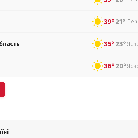
39°
21°
Пер
35°
23°
бласть
Ясн
36°
20°
Ясн
їні