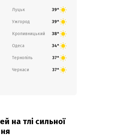
Луцьк
39°
Ужгород
39°
Кропивницький
38°
Одеса
34°
Тернопіль
37°
Черкаси
37°
й на тлі сильної
пня