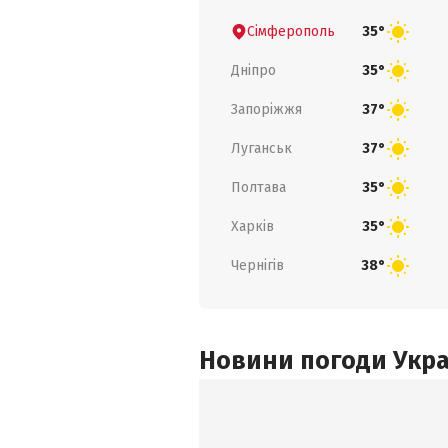
Сімферополь
35°
Дніпро
35°
Запоріжжя
37°
Луганськ
37°
Полтава
35°
Харків
35°
Чернігів
38°
Новини погоди Украї