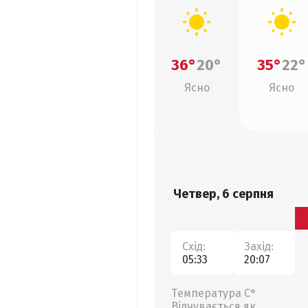
36°
20°
35°
22°
Ясно
Ясно
Четвер, 6 серпня
Схід:
Захід:
05:33
20:07
Температура С°
Відчувається як