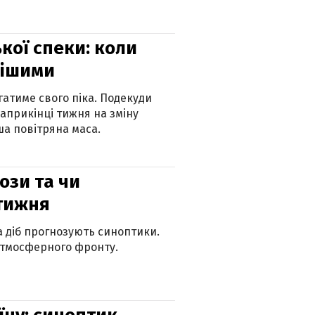
кої спеки: коли
нішими
атиме свого піка. Подекуди
наприкінці тижня на зміну
а повітряна маса.
рози та чи
 тижня
ка діб прогнозують синоптики.
атмосферного фронту.