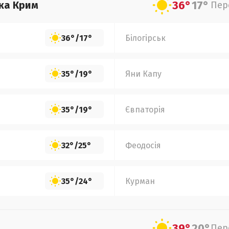
36°
17°
ка Крим
Пер
36°
/
17°
Білогірськ
35°
/
19°
Яни Капу
35°
/
19°
Євпаторія
32°
/
25°
Феодосія
35°
/
24°
Курман
39°
20°
Пер