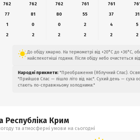
762
762
762
761
761
76
77
81
80
55
37
31
1
0
0
2
4
5
2
2
2
2
2
2
До обіду хмарно. На термометрі від +20°C до +36°C, о
найспекотніші години. Після обіду небо очистеться від
Народні прикмети:
"Преображення (Яблучний Спас). Освяч
"Прийшов Спас — пішло літо від нас". Сухий день — суха о
стають по-справжньому холодними."
а Республіка Крим
огоду та атмосферні умови на сьогодні