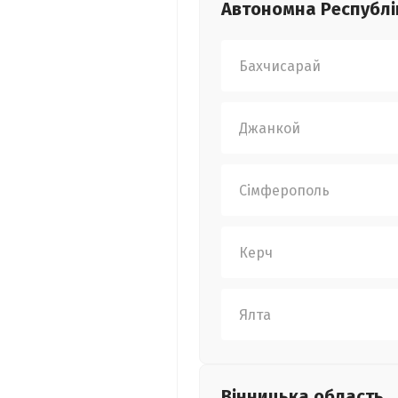
Автономна Республі
Бахчисарай
Джанкой
Сімферополь
Керч
Ялта
Вінницька
область