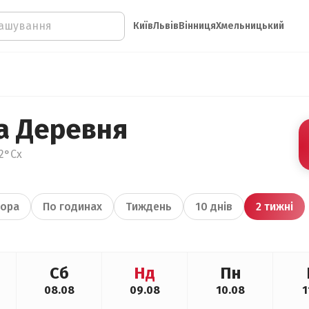
Київ
Львів
Вінниця
Хмельницький
а Деревня
2°Сх
ора
По годинах
Тиждень
10 днів
2 тижні
Сб
Нд
Пн
08.08
09.08
10.08
1