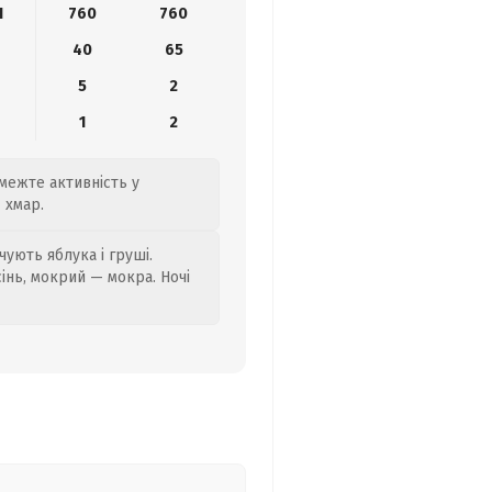
1
760
760
40
65
5
2
1
2
бмежте активність у
 хмар.
ують яблука і груші.
сінь, мокрий — мокра. Ночі