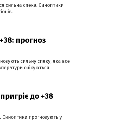
ься сильна спека. Синоптики
іонів.
+38: прогноз
гнозують сильну спеку, яка все
мператури очікуються
 пригріє до +38
ю. Синоптики прогнозують у