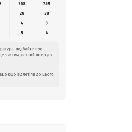
9
758
759
28
38
4
3
5
4
ература, подбайте про
де чистим, легкий вітер до
аї. Якщо відлетіли до цього