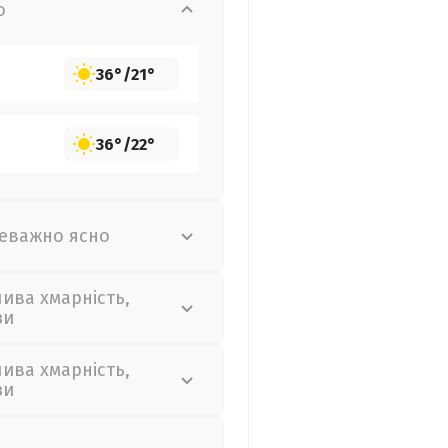
о
36°
/
21°
36°
/
22°
еважно ясно
лива хмарність,
зи
лива хмарність,
зи