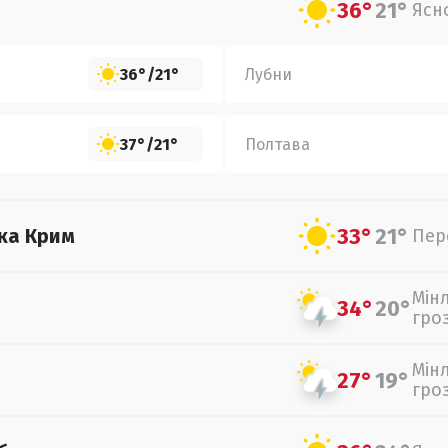
36°
21°
Ясн
36°
/
21°
Лубни
37°
/
21°
Полтава
33°
21°
ка Крим
Пер
Мін
34°
20°
гро
Мін
27°
19°
гро