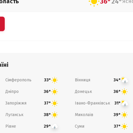
36°
24°
бласть
Ясн
їні
Сімферополь
Вінниця
33°
34°
Дніпро
Донецьк
36°
36°
Запоріжжя
Івано-Франківськ
37°
31°
Луганськ
Миколаїв
38°
39°
Рівне
Суми
29°
37°