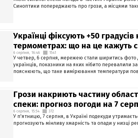
Синоптики попереджають про грози, а місцями тако
Українці фіксують +50 градусів
термометрах: що на це кажуть 
6 серпня,
16:46
1541
У четвер, 6 серпня, мережею стали ширитись фото
українців, показники на яких нібито перевалили за
пояснюють, що таке вимірювання температури пов
Грози накриють частину областе
спеки: прогноз погоди на 7 сер
6 серпня,
15:54
372
У п'ятницю, 7 серпня, в Україні подекуди утримаєт
прогнозують мінливу хмарність та опади у низці рег