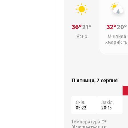
36°
21°
32°
20°
Ясно
Мінлива
хмарність
грози
П'ятниця, 7 серпня
Схід:
Захід:
05:22
20:15
Температура С°
Відчувається як