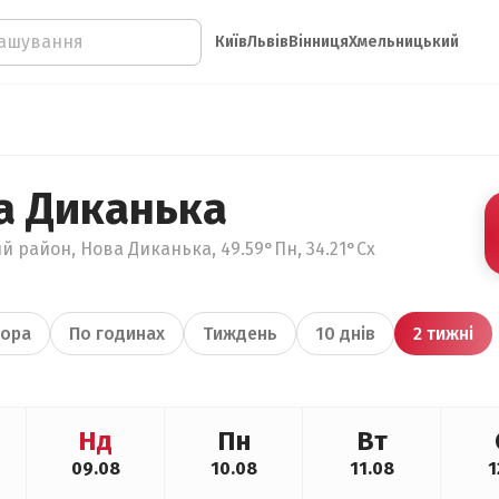
Київ
Львів
Вінниця
Хмельницький
а Диканька
й район, Нова Диканька, 49.59°Пн, 34.21°Сх
ора
По годинах
Тиждень
10 днів
2 тижні
Нд
Пн
Вт
09.08
10.08
11.08
1