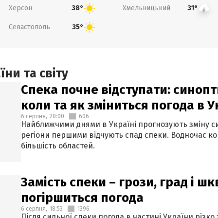
Херсон
Хмельницький
38°
31°
Севастополь
35°
ни та світу
Спека почне відступати: синопт
коли та як зміниться погода в У
6 серпня,
20:00
606
Найближчими днями в Україні прогнозують зміну син
регіони першими відчують спад спеки. Водночас к
більшість областей.
Замість спеки – грози, град і шк
погіршиться погода
6 серпня,
18:53
1396
Після сильної спеки погода в частині України різко