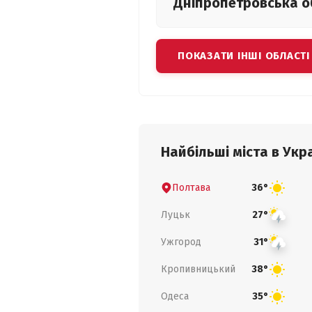
Дніпропетровська
о
ПОКАЗАТИ ІНШІ ОБЛАСТІ
Найбільші міста в Укра
Полтава
36°
Луцьк
27°
Ужгород
31°
Кропивницький
38°
Одеса
35°