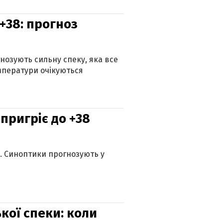
+38: прогноз
гнозують сильну спеку, яка все
мператури очікуються
 пригріє до +38
ю. Синоптики прогнозують у
кої спеки: коли