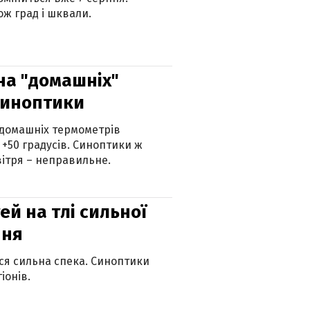
ж град і шквали.
 на "домашніх"
синоптики
 домашніх термометрів
 +50 градусів. Синоптики ж
ітря – неправильне.
й на тлі сильної
пня
ься сильна спека. Синоптики
іонів.