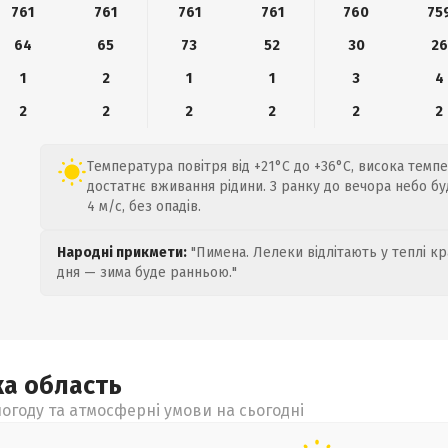
761
761
761
761
760
75
64
65
73
52
30
26
1
2
1
1
3
4
2
2
2
2
2
2
Температура повітря від +21°C до +36°C, висока темп
достатнє вживання рідини. З ранку до вечора небо бу
4 м/с, без опадів.
Народні прикмети:
"Пимена. Лелеки відлітають у теплі кр
дня — зима буде ранньою."
ка
область
огоду та атмосферні умови на сьогодні