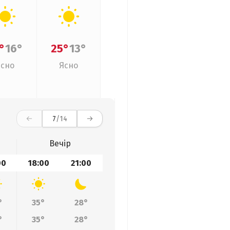
°
16°
25°
13°
Ясно
Ясно
7
/14
Вечір
00
18:00
21:00
°
35°
28°
°
35°
28°