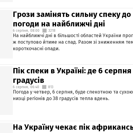
Грози замінять сильну спеку до 
погоди на найближчі дні
6 серпня,
08:00
3218
На найближчі дні в більшості областей України про
ж поступово йтиме на спад. Разом зі зниженням те
короткочасні опади.
Пік спеки в Україні: де 6 серпня
градусів
6 серпня,
06:40
813
Погода у четвер, 6 серпня, буде спекотною та сухо
низці регіонів до 38 градусів тепла вдень.
На Україну чекає пік африкансь