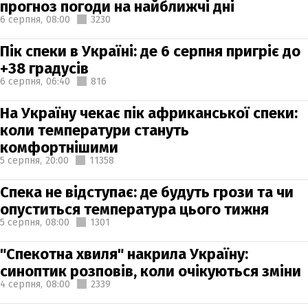
прогноз погоди на найближчі дні
6 серпня,
08:00
3230
Пік спеки в Україні: де 6 серпня пригріє до
+38 градусів
6 серпня,
06:40
816
На Україну чекає пік африканської спеки:
коли температури стануть
комфортнішими
5 серпня,
20:00
11358
Спека не відступає: де будуть грози та чи
опуститься температура цього тижня
5 серпня,
08:00
1301
"Спекотна хвиля" накрила Україну:
синоптик розповів, коли очікуються зміни
4 серпня,
08:00
2339