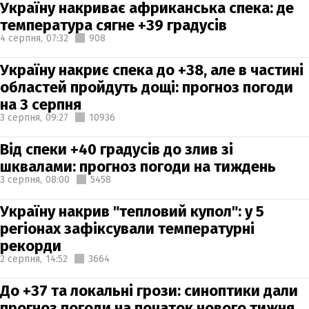
Україну накриває африканська спека: де
температура сягне +39 градусів
4 серпня,
07:32
908
Україну накриє спека до +38, але в частині
областей пройдуть дощі: прогноз погоди
на 3 серпня
3 серпня,
09:27
10936
Від спеки +40 градусів до злив зі
шквалами: прогноз погоди на тиждень
3 серпня,
08:00
5458
Україну накрив "тепловий купол": у 5
регіонах зафіксували температурні
рекорди
2 серпня,
14:52
3664
До +37 та локальні грози: синоптики дали
прогноз погоди на початок нового тижня