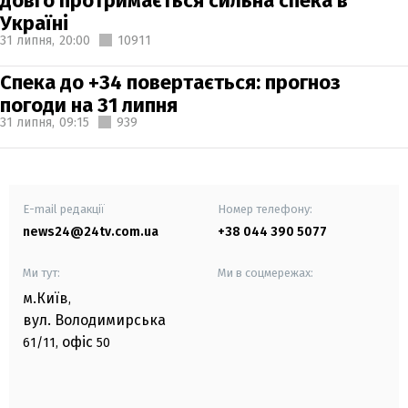
довго протримається сильна спека в
Україні
31 липня,
20:00
10911
Спека до +34 повертається: прогноз
погоди на 31 липня
31 липня,
09:15
939
E-mail редакції
Номер телефону:
news24@24tv.com.ua
+38 044 390 5077
Ми тут:
Ми в соцмережах:
м.Київ
,
вул. Володимирська
офіс
61/11,
50