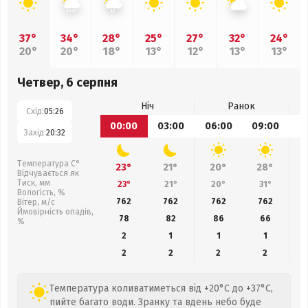
37°
34°
28°
25°
27°
32°
24°
20°
20°
18°
13°
12°
13°
13°
Четвер, 6 серпня
Ніч
Ранок
Схід:
05:26
00:00
03:00
06:00
09:00
1
Захід:
20:32
Температура С°
23°
21°
20°
28°
Відчувається як
Тиск, мм
23°
21°
20°
31°
Вологість, %
762
762
762
762
Вітер, м/с
Ймовірність опадів,
78
82
86
66
%
2
1
1
1
2
2
2
2
Температура коливатиметься від +20°C до +37°C,
пийте багато води. Зранку та вдень небо буде