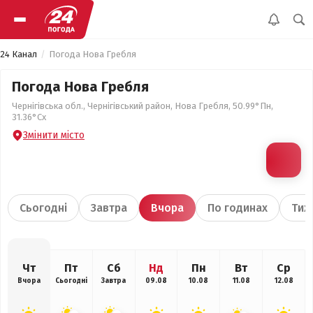
24 Канал
Погода Нова Гребля
Погода Нова Гребля
Чернігівська обл., Чернігівський район, Нова Гребля, 50.99°Пн,
31.36°Сх
Змінити місто
Сьогодні
Завтра
Вчора
По годинах
Тиж
Чт
Пт
Сб
Нд
Пн
Вт
Ср
Вчора
Сьогодні
Завтра
09.08
10.08
11.08
12.08