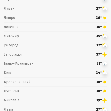
Луцьк
27°
Дніпро
36°
Донецьк
36°
Житомир
35°
Ужгород
32°
Запоріжжя
37°
Івано-Франківськ
31°
Київ
34°
Кропивницький
38°
Луганськ
38°
Миколаїв
39°
Львів
27°