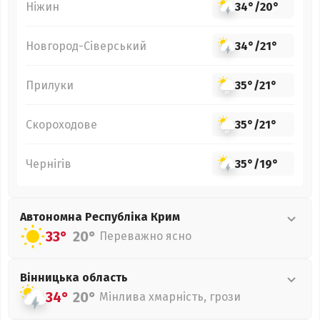
Ніжин
34°
/
20°
Новгород-Сіверський
34°
/
21°
Прилуки
35°
/
21°
Скороходове
35°
/
21°
Чернігів
35°
/
19°
Автономна Республіка Крим
33°
20°
Переважно ясно
Вінницька
область
34°
20°
Мінлива хмарність, грози