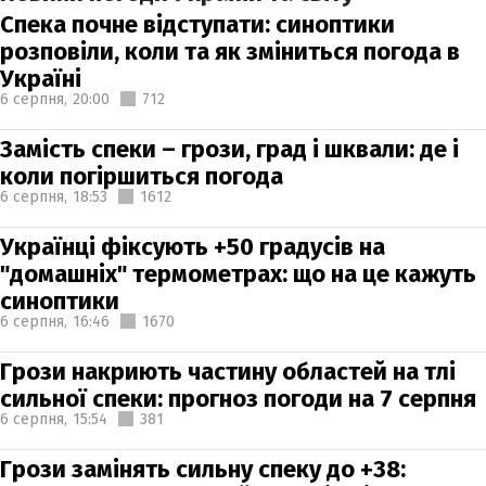
Спека почне відступати: синоптики
розповіли, коли та як зміниться погода в
Україні
6 серпня,
20:00
712
Замість спеки – грози, град і шквали: де і
коли погіршиться погода
6 серпня,
18:53
1612
Українці фіксують +50 градусів на
"домашніх" термометрах: що на це кажуть
синоптики
6 серпня,
16:46
1670
Грози накриють частину областей на тлі
сильної спеки: прогноз погоди на 7 серпня
6 серпня,
15:54
381
Грози замінять сильну спеку до +38: