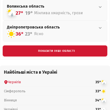
Волинська
область
27°
19°
Мінлива хмарність, грози
Дніпропетровська
область
36°
23°
Ясно
ПОКАЗАТИ ІНШІ ОБЛАСТІ
Найбільші міста в Україні
Чернігів
35°
Сімферополь
33°
Вінниця
34°
Чернівці
33°