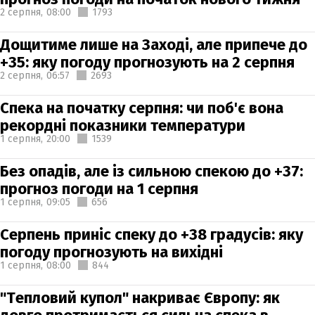
2 серпня,
08:00
1793
Дощитиме лише на Заході, але припече до
+35: яку погоду прогнозують на 2 серпня
2 серпня,
06:57
2693
Спека на початку серпня: чи поб'є вона
рекордні показники температури
1 серпня,
20:00
1539
Без опадів, але із сильною спекою до +37:
прогноз погоди на 1 серпня
1 серпня,
09:05
656
Серпень приніс спеку до +38 градусів: яку
погоду прогнозують на вихідні
1 серпня,
08:00
844
"Тепловий купол" накриває Європу: як