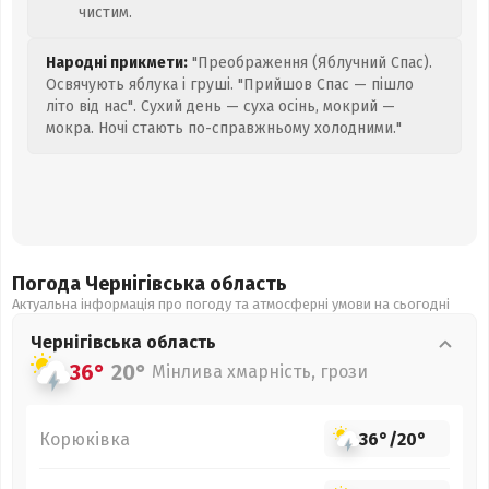
чистим.
Народні прикмети:
"Преображення (Яблучний Спас).
Освячують яблука і груші. "Прийшов Спас — пішло
літо від нас". Сухий день — суха осінь, мокрий —
мокра. Ночі стають по-справжньому холодними."
Погода Чернігівська
область
Актуальна інформація про погоду та атмосферні умови на сьогодні
Чернігівська
область
36°
20°
Мінлива хмарність, грози
Корюківка
36°
/
20°