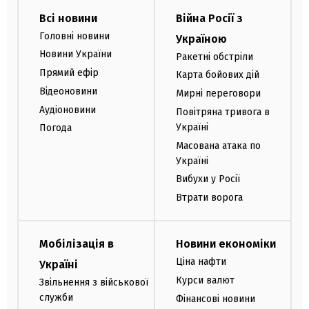
Всі новини
Війна Росії з
Головні новини
Україною
Новини України
Ракетні обстріли
Прямий ефір
Карта бойових дій
Відеоновини
Мирні переговори
Аудіоновини
Повітряна тривога в
Україні
Погода
Масована атака по
Україні
Вибухи у Росії
Втрати ворога
Мобілізація в
Новини економіки
Ціна нафти
Україні
Курси валют
Звільнення з військової
служби
Фінансові новини