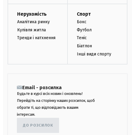
Нерухомість
Спорт
Аналітика ринку
Бокс
Купівля житла
Футбол
Тренди і натхнення
Теніс
Біатлон
Інші види спорту
Email - розсилка
Будьте в курсі всіх новин і оновлень!
Перейдіть на сторінку наших розсилок, щоб
обрати ті, що відповідають вашим
інтересам.
ДО РОЗСИЛОК