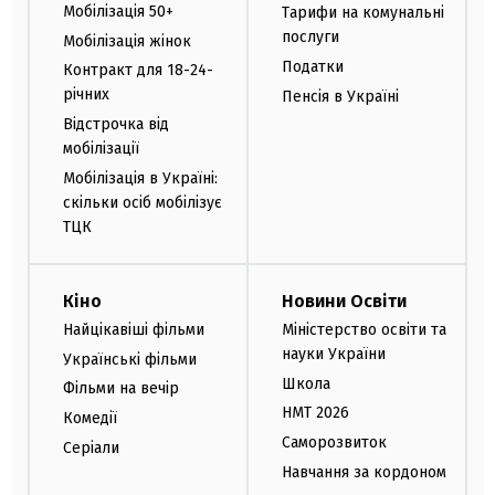
Мобілізація 50+
Тарифи на комунальні
послуги
Мобілізація жінок
Податки
Контракт для 18-24-
річних
Пенсія в Україні
Відстрочка від
мобілізації
Мобілізація в Україні:
скільки осіб мобілізує
ТЦК
Кіно
Новини Освіти
Найцікавіші фільми
Міністерство освіти та
науки України
Українські фільми
Школа
Фільми на вечір
НМТ 2026
Комедії
Саморозвиток
Серіали
Навчання за кордоном