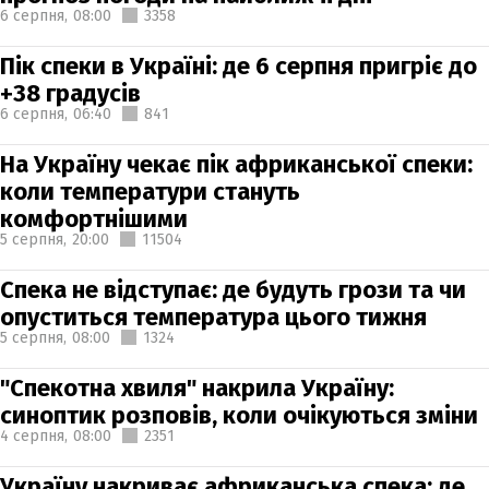
6 серпня,
08:00
3358
Пік спеки в Україні: де 6 серпня пригріє до
+38 градусів
6 серпня,
06:40
841
На Україну чекає пік африканської спеки:
коли температури стануть
комфортнішими
5 серпня,
20:00
11504
Спека не відступає: де будуть грози та чи
опуститься температура цього тижня
5 серпня,
08:00
1324
"Спекотна хвиля" накрила Україну:
синоптик розповів, коли очікуються зміни
4 серпня,
08:00
2351
Україну накриває африканська спека: де