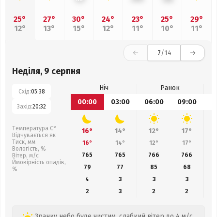
25°
27°
30°
24°
23°
25°
29°
12°
13°
15°
12°
11°
10°
11°
7
/14
Неділя, 9 серпня
Ніч
Ранок
Схід:
05:38
00:00
03:00
06:00
09:00
1
Захід:
20:32
Температура С°
16°
14°
12°
17°
Відчувається як
Тиск, мм
16°
14°
12°
17°
Вологість, %
765
765
766
766
Вітер, м/с
Ймовірність опадів,
79
77
85
68
%
4
3
3
3
2
3
2
2
Зранку небо буде чистим, слабкий вітер до 4 м/с.