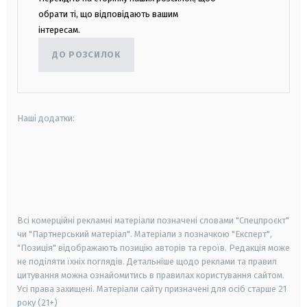
обрати ті, що відповідають вашим
інтересам.
ДО РОЗСИЛОК
Наші додатки:
android
apple
smart tv
samsung smart tv
Всі комерційні рекламні матеріали позначені словами "Спецпроєкт"
чи "Партнерський матеріал". Матеріали з позначкою "Експерт",
"Позиція" відображають позицію авторів та героїв. Редакція може
не поділяти їхніх поглядів. Детальніше щодо реклами та правил
цитування можна ознайомитись в правилах користування сайтом.
Усі права захищені.
Матеріали сайту призначені для осіб старше
21
року (21+)