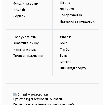
Школа
Фільми на вечір
НМТ 2026
Комедії
Саморозвиток
Серіали
Навчання за кордоном
Нерухомість
Спорт
Аналітика ринку
Бокс
Купівля житла
Футбол
Тренди і натхнення
Теніс
Біатлон
Інші види спорту
Email - розсилка
Будьте в курсі всіх новин і оновлень!
Перейдіть на сторінку наших розсилок, щоб