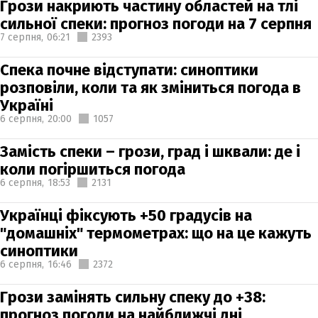
Грози накриють частину областей на тлі
сильної спеки: прогноз погоди на 7 серпня
7 серпня,
06:21
2393
Спека почне відступати: синоптики
розповіли, коли та як зміниться погода в
Україні
6 серпня,
20:00
1057
Замість спеки – грози, град і шквали: де і
коли погіршиться погода
6 серпня,
18:53
2131
Українці фіксують +50 градусів на
"домашніх" термометрах: що на це кажуть
синоптики
6 серпня,
16:46
2372
Грози замінять сильну спеку до +38:
прогноз погоди на найближчі дні