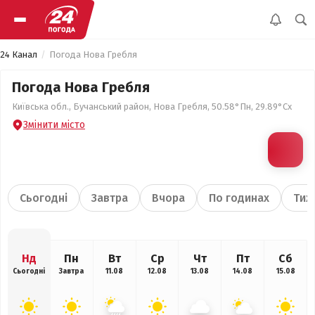
24 Канал
Погода Нова Гребля
Погода Нова Гребля
Київська обл., Бучанський район, Нова Гребля, 50.58°Пн, 29.89°Сх
Змінити місто
Сьогодні
Завтра
Вчора
По годинах
Тиж
Нд
Пн
Вт
Ср
Чт
Пт
Сб
Сьогодні
Завтра
11.08
12.08
13.08
14.08
15.08