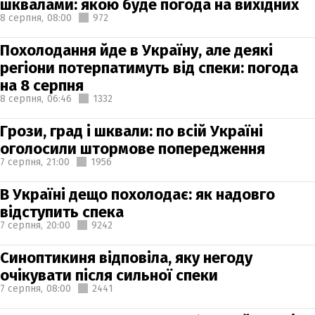
шквалами: якою буде погода на вихідних
8 серпня,
08:00
972
Похолодання йде в Україну, але деякі
регіони потерпатимуть від спеки: погода
на 8 серпня
8 серпня,
06:46
1332
Грози, град і шквали: по всій Україні
оголосили штормове попередження
7 серпня,
21:00
1956
В Україні дещо похолодає: як надовго
відступить спека
7 серпня,
20:00
9242
Синоптикиня відповіла, яку негоду
очікувати після сильної спеки
7 серпня,
08:00
2441