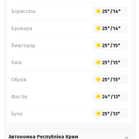
Бориспіль
25°
/
14°
Бровари
25°
/
14°
Вишгород
25°
/
15°
Київ
25°
/
15°
Обухів
25°
/
15°
Фастів
24°
/
13°
Буча
25°
/
13°
Автономна Республіка Крим