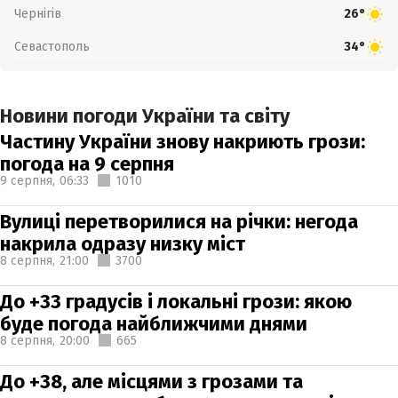
Чернігів
26°
Севастополь
34°
Новини погоди України та світу
Частину України знову накриють грози:
погода на 9 серпня
9 серпня,
06:33
1010
Вулиці перетворилися на річки: негода
накрила одразу низку міст
8 серпня,
21:00
3700
До +33 градусів і локальні грози: якою
буде погода найближчими днями
8 серпня,
20:00
665
До +38, але місцями з грозами та