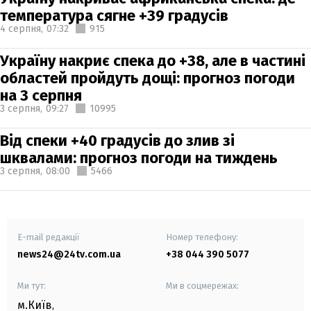
температура сягне +39 градусів
4 серпня,
07:32
915
Україну накриє спека до +38, але в частині
областей пройдуть дощі: прогноз погоди
на 3 серпня
3 серпня,
09:27
10995
Від спеки +40 градусів до злив зі
шквалами: прогноз погоди на тиждень
3 серпня,
08:00
5466
E-mail редакції
Номер телефону:
news24@24tv.com.ua
+38 044 390 5077
Ми тут:
Ми в соцмережах:
м.Київ
,