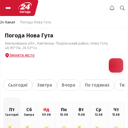
24 Канал
Погода Нова Гута
Погода Нова Гута
Хмельницька обл., Кам’янець-Подільський район, Нова Гута,
48.96°Пн, 26.53°Сх
Змінити місто
Сьогодні
Завтра
Вчора
По годинах
Тиж
Пт
Сб
Нд
Пн
Вт
Ср
Чт
Сьогодні
Завтра
09.08
10.08
11.08
12.08
13.08