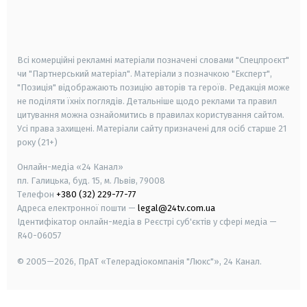
android
apple
smart tv
samsung smart tv
Всі комерційні рекламні матеріали позначені словами "Спецпроєкт"
чи "Партнерський матеріал". Матеріали з позначкою "Експерт",
"Позиція" відображають позицію авторів та героїв. Редакція може
не поділяти їхніх поглядів. Детальніше щодо реклами та правил
цитування можна ознайомитись в правилах користування сайтом.
Усі права захищені.
Матеріали сайту призначені для осіб старше
21
року (21+)
Онлайн-медіа «24 Канал»
пл. Галицька, буд. 15, м. Львів, 79008
Телефон
+380 (32) 229-77-77
Адреса електронної пошти —
legal@24tv.com.ua
Ідентифікатор онлайн-медіа в Реєстрі суб'єктів у сфері медіа —
R40-06057
© 2005—2026,
ПрАТ «Телерадіокомпанія "Люкс"», 24 Канал.