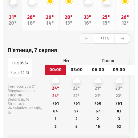
31°
28°
26°
28°
33°
25°
26°
20°
18°
14°
13°
16°
15°
12°
7
/14
П'ятниця, 7 серпня
Ніч
Ранок
Схід:
05:54
00:00
03:00
06:00
09:00
1
Захід:
20:45
Температура С°
24°
22°
21°
23°
Відчувається як
Тиск, мм
24°
22°
21°
23°
Вологість, %
761
761
760
761
Вітер, м/с
Ймовірність опадів,
64
57
67
83
%
1
2
2
3
2
4
16
52