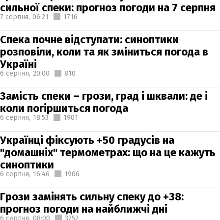
сильної спеки: прогноз погоди на 7 серпня
7 серпня,
06:21
1716
Спека почне відступати: синоптики
розповіли, коли та як зміниться погода в
Україні
6 серпня,
20:00
810
Замість спеки – грози, град і шквали: де і
коли погіршиться погода
6 серпня,
18:53
1901
Українці фіксують +50 градусів на
"домашніх" термометрах: що на це кажуть
синоптики
6 серпня,
16:46
1906
Грози замінять сильну спеку до +38:
прогноз погоди на найближчі дні
6 серпня,
08:00
3252