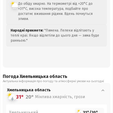
До обіду хмарно. На термометрі від +20°C до
+31°C, висока температура, подбайте про
достатнє вживання рідини. Вдень почнуться
зливи.
Народні прикмети:
"Пимена. Лелеки відлітають у
теплі краї. Якщо відлетіли до цього дня — зима буде
ранньою."
Погода Хмельницька
область
Актуальна інформація про погоду та атмосферні умови на сьогодні
Хмельницька
область
31°
20°
Мінлива хмарність, грози
Хмельницький
31°
/
20°