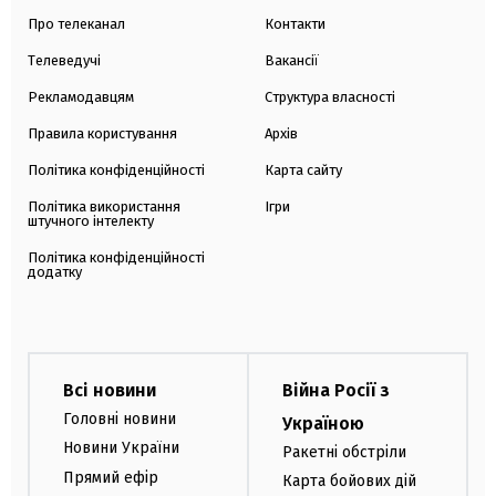
Про телеканал
Контакти
Телеведучі
Вакансії
Рекламодавцям
Структура власності
Правила користування
Архів
Політика конфіденційності
Карта сайту
Політика використання
Ігри
штучного інтелекту
Політика конфіденційності
додатку
Всі новини
Війна Росії з
Головні новини
Україною
Новини України
Ракетні обстріли
Прямий ефір
Карта бойових дій