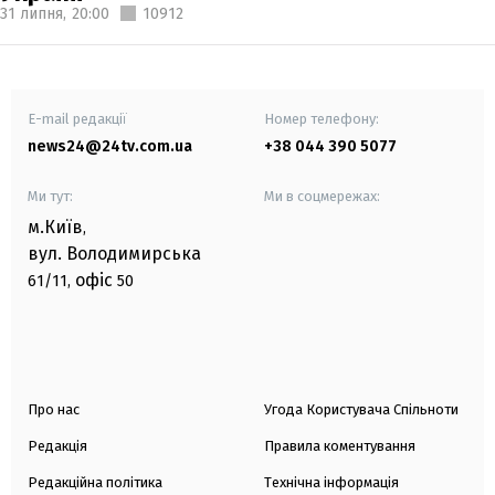
31 липня,
20:00
10912
E-mail редакції
Номер телефону:
news24@24tv.com.ua
+38 044 390 5077
Ми тут:
Ми в соцмережах:
м.Київ
,
вул. Володимирська
офіс
61/11,
50
Про нас
Угода Користувача Спільноти
Редакція
Правила коментування
Редакційна політика
Технічна інформація