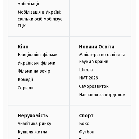
мобілізації
Мобілізація в Україні:
скільки осіб мобілізує
ТЦК
Кіно
Новини Освіти
Найцікавіші фільми
Міністерство освіти та
науки України
Українські фільми
Школа
Фільми на вечір
НМТ 2026
Комедії
Саморозвиток
Серіали
Навчання за кордоном
Нерухомість
Спорт
Аналітика ринку
Бокс
Купівля житла
Футбол