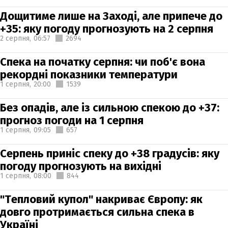
Дощитиме лише на Заході, але припече до
+35: яку погоду прогнозують на 2 серпня
2 серпня,
06:57
2694
Спека на початку серпня: чи поб'є вона
рекордні показники температури
1 серпня,
20:00
1539
Без опадів, але із сильною спекою до +37:
прогноз погоди на 1 серпня
1 серпня,
09:05
657
Серпень приніс спеку до +38 градусів: яку
погоду прогнозують на вихідні
1 серпня,
08:00
844
"Тепловий купол" накриває Європу: як
довго протримається сильна спека в
Україні