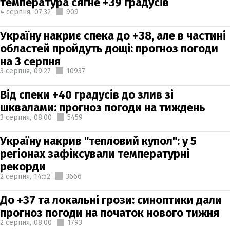
температура сягне +39 градусів
4 серпня,
07:32
909
Україну накриє спека до +38, але в частині
областей пройдуть дощі: прогноз погоди
на 3 серпня
3 серпня,
09:27
10937
Від спеки +40 градусів до злив зі
шквалами: прогноз погоди на тиждень
3 серпня,
08:00
5459
Україну накрив "тепловий купол": у 5
регіонах зафіксували температурні
рекорди
2 серпня,
14:52
3666
До +37 та локальні грози: синоптики дали
прогноз погоди на початок нового тижня
2 серпня,
08:00
1793