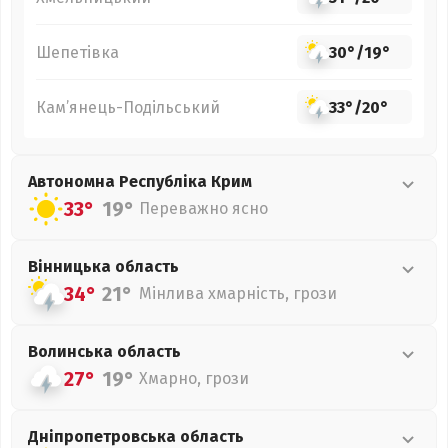
Шепетівка
30°
/
19°
Кам’янець-Подільський
33°
/
20°
Автономна Республіка Крим
33°
19°
Переважно ясно
Вінницька
область
34°
21°
Мінлива хмарність, грози
Волинська
область
27°
19°
Хмарно, грози
Дніпропетровська
область