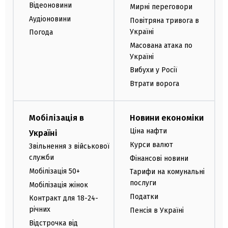
Відеоновини
Мирні переговори
Аудіоновини
Повітряна тривога в
Україні
Погода
Масована атака по
Україні
Вибухи у Росії
Втрати ворога
Мобілізація в
Новини економіки
Ціна нафти
Україні
Курси валют
Звільнення з військової
служби
Фінансові новини
Мобілізація 50+
Тарифи на комунальні
послуги
Мобілізація жінок
Податки
Контракт для 18-24-
річних
Пенсія в Україні
Відстрочка від