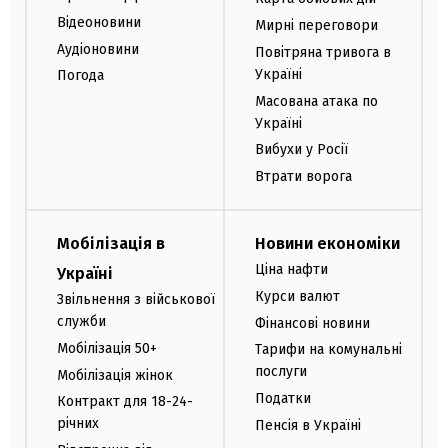
Відеоновини
Мирні переговори
Аудіоновини
Повітряна тривога в
Україні
Погода
Масована атака по
Україні
Вибухи у Росії
Втрати ворога
Мобілізація в
Новини економіки
Ціна нафти
Україні
Курси валют
Звільнення з військової
служби
Фінансові новини
Мобілізація 50+
Тарифи на комунальні
послуги
Мобілізація жінок
Податки
Контракт для 18-24-
річних
Пенсія в Україні