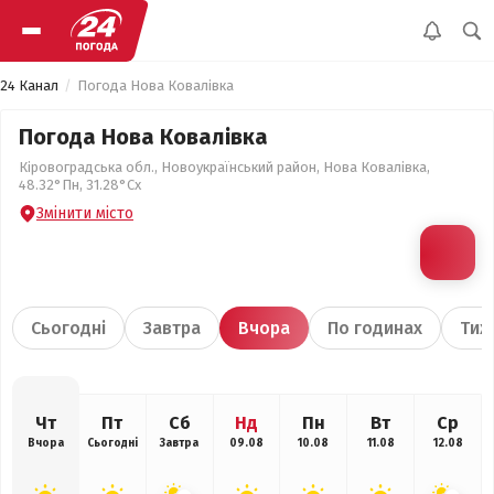
24 Канал
Погода Нова Ковалівка
Погода Нова Ковалівка
Кіровоградська обл., Новоукраїнський район, Нова Ковалівка,
48.32°Пн, 31.28°Сх
Змінити місто
Сьогодні
Завтра
Вчора
По годинах
Тиж
Чт
Пт
Сб
Нд
Пн
Вт
Ср
Вчора
Сьогодні
Завтра
09.08
10.08
11.08
12.08