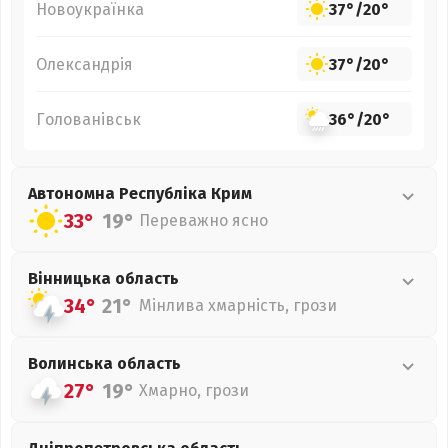
Новоукраїнка
37°
/
20°
Олександрія
37°
/
20°
Голованівськ
36°
/
20°
Автономна Республіка Крим
33°
19°
Переважно ясно
Вінницька
область
34°
21°
Мінлива хмарність, грози
Волинська
область
27°
19°
Хмарно, грози