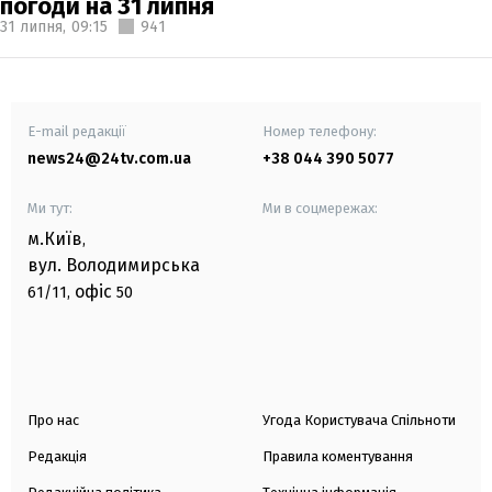
погоди на 31 липня
31 липня,
09:15
941
E-mail редакції
Номер телефону:
news24@24tv.com.ua
+38 044 390 5077
Ми тут:
Ми в соцмережах:
м.Київ
,
вул. Володимирська
офіс
61/11,
50
Про нас
Угода Користувача Спільноти
Редакція
Правила коментування