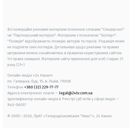
android
apple
smart tv
samsung smart tv
Всі комерційні рекламні матеріали позначені словами "Спецпроєкт"
чи "Партнерський матеріал". Матеріали з позначкою "Експерт",
"Позиція" відображають позицію авторів та героїв. Редакція може
не поділяти їхніх поглядів. Детальніше щодо реклами та правил
цитування можна ознайомитись в правилах користування сайтом.
Усі права захищені.
Матеріали сайту призначені для осіб старше
21
року (21+)
Онлайн-медіа «24 Канал»
пл. Галицька, буд. 15, м. Львів, 79008
Телефон
+380 (32) 229-77-77
Адреса електронної пошти —
legal@24tv.com.ua
Ідентифікатор онлайн-медіа в Реєстрі суб'єктів у сфері медіа —
R40-06057
© 2005—2026,
ПрАТ «Телерадіокомпанія "Люкс"», 24 Канал.