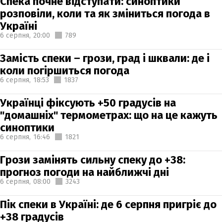
Спека почне відступати: синоптики
розповіли, коли та як зміниться погода в
Україні
6 серпня,
20:00
789
Замість спеки – грози, град і шквали: де і
коли погіршиться погода
6 серпня,
18:53
1837
Українці фіксують +50 градусів на
"домашніх" термометрах: що на це кажуть
синоптики
6 серпня,
16:46
1821
Грози замінять сильну спеку до +38:
прогноз погоди на найближчі дні
6 серпня,
08:00
3243
Пік спеки в Україні: де 6 серпня пригріє до
+38 градусів