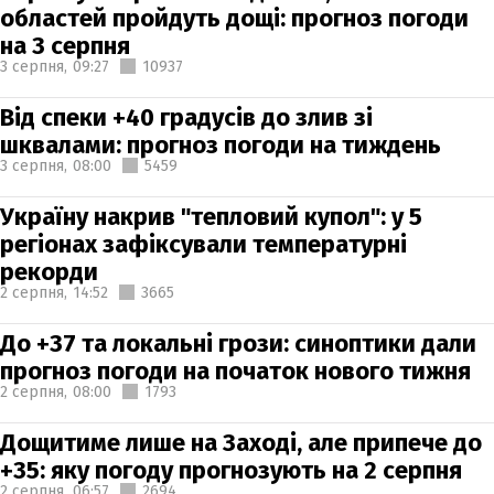
областей пройдуть дощі: прогноз погоди
на 3 серпня
3 серпня,
09:27
10937
Від спеки +40 градусів до злив зі
шквалами: прогноз погоди на тиждень
3 серпня,
08:00
5459
Україну накрив "тепловий купол": у 5
регіонах зафіксували температурні
рекорди
2 серпня,
14:52
3665
До +37 та локальні грози: синоптики дали
прогноз погоди на початок нового тижня
2 серпня,
08:00
1793
Дощитиме лише на Заході, але припече до
+35: яку погоду прогнозують на 2 серпня
2 серпня,
06:57
2694