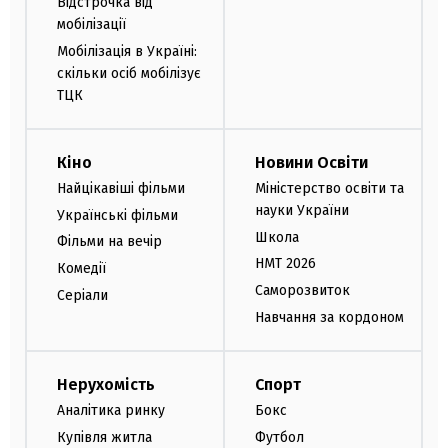
Відстрочка від
мобілізації
Мобілізація в Україні:
скільки осіб мобілізує
ТЦК
Кіно
Новини Освіти
Найцікавіші фільми
Міністерство освіти та
науки України
Українські фільми
Школа
Фільми на вечір
НМТ 2026
Комедії
Саморозвиток
Серіали
Навчання за кордоном
Нерухомість
Спорт
Аналітика ринку
Бокс
Купівля житла
Футбол