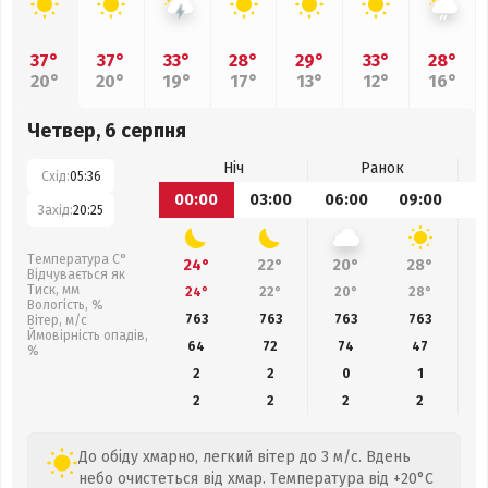
37°
37°
33°
28°
29°
33°
28°
20°
20°
19°
17°
13°
12°
16°
Четвер, 6 серпня
Ніч
Ранок
Схід:
05:36
00:00
03:00
06:00
09:00
1
Захід:
20:25
Температура С°
24°
22°
20°
28°
Відчувається як
Тиск, мм
24°
22°
20°
28°
Вологість, %
763
763
763
763
Вітер, м/с
Ймовірність опадів,
64
72
74
47
%
2
2
0
1
2
2
2
2
До обіду хмарно, легкий вітер до 3 м/с. Вдень
небо очистеться від хмар. Температура від +20°C