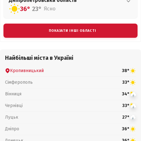
Дніпропетровська
область
36°
23°
Ясно
ПОКАЗАТИ ІНШІ ОБЛАСТІ
Найбільші міста в Україні
Кропивницький
38°
Сімферополь
33°
Вінниця
34°
Чернівці
33°
Луцьк
27°
Дніпро
36°
Донецьк
36°