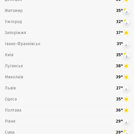
Житомир
35°
Ужгород
32°
Запоріжжя
37°
Івано-Франківськ
31°
Київ
35°
Луганськ
38°
Миколаїв
39°
Львів
27°
Одеса
35°
Полтава
36°
Рівне
29°
Суми
39°