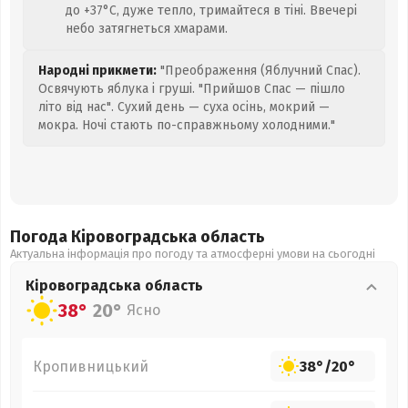
до +37°C, дуже тепло, тримайтеся в тіні. Ввечері
небо затягнеться хмарами.
Народні прикмети:
"Преображення (Яблучний Спас).
Освячують яблука і груші. "Прийшов Спас — пішло
літо від нас". Сухий день — суха осінь, мокрий —
мокра. Ночі стають по-справжньому холодними."
Погода Кіровоградська
область
Актуальна інформація про погоду та атмосферні умови на сьогодні
Кіровоградська
область
38°
20°
Ясно
Кропивницький
38°
/
20°