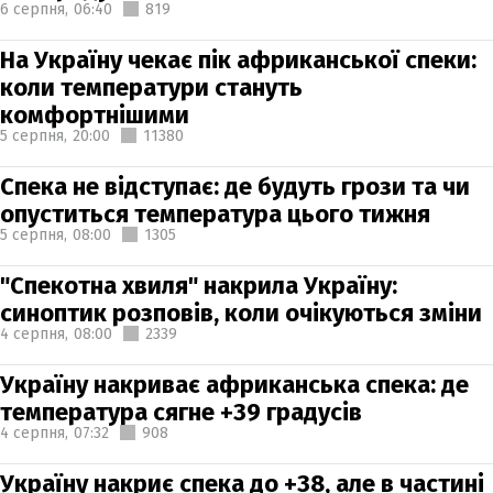
6 серпня,
06:40
819
На Україну чекає пік африканської спеки:
коли температури стануть
комфортнішими
5 серпня,
20:00
11380
Спека не відступає: де будуть грози та чи
опуститься температура цього тижня
5 серпня,
08:00
1305
"Спекотна хвиля" накрила Україну:
синоптик розповів, коли очікуються зміни
4 серпня,
08:00
2339
Україну накриває африканська спека: де
температура сягне +39 градусів
4 серпня,
07:32
908
Україну накриє спека до +38, але в частині