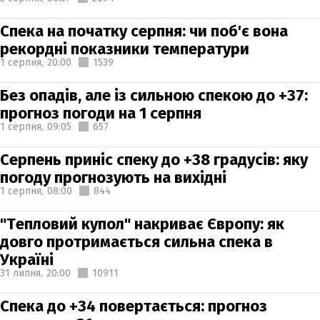
Спека на початку серпня: чи поб'є вона
рекордні показники температури
1 серпня,
20:00
1539
Без опадів, але із сильною спекою до +37:
прогноз погоди на 1 серпня
1 серпня,
09:05
657
Серпень приніс спеку до +38 градусів: яку
погоду прогнозують на вихідні
1 серпня,
08:00
844
"Тепловий купол" накриває Європу: як
довго протримається сильна спека в
Україні
31 липня,
20:00
10911
Спека до +34 повертається: прогноз