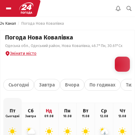
24 Канал
Погода Нова Ковалівка
Погода Нова Ковалівка
Одеська обл., Одеський район, Нова Ковалівка, 46.7°Пн, 30.61°Сх
Змінити місто
Сьогодні
Завтра
Вчора
По годинах
Тиж
Пт
Сб
Нд
Пн
Вт
Ср
Чт
Сьогодні
Завтра
09.08
10.08
11.08
12.08
13.08