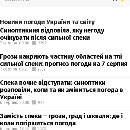
Новини погоди України та світу
Синоптикиня відповіла, яку негоду
очікувати після сильної спеки
7 серпня,
08:00
2297
Грози накриють частину областей на тлі
сильної спеки: прогноз погоди на 7 серпня
7 серпня,
06:21
2332
Спека почне відступати: синоптики
розповіли, коли та як зміниться погода в
Україні
6 серпня,
20:00
927
Замість спеки – грози, град і шквали: де і
коли погіршиться погода
6 серпня,
18:53
2073