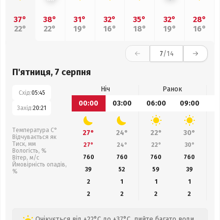
37°
38°
31°
32°
35°
32°
28°
22°
22°
19°
16°
18°
19°
16°
7
/14
П'ятниця, 7 серпня
Ніч
Ранок
Схід:
05:45
00:00
03:00
06:00
09:00
1
Захід:
20:21
Температура С°
27°
24°
22°
30°
Відчувається як
Тиск, мм
27°
24°
22°
30°
Вологість, %
760
760
760
760
Вітер, м/с
Ймовірність опадів,
39
52
59
39
%
2
1
1
1
2
2
2
2
Очікується від +22°C до +37°C, пийте багато води.