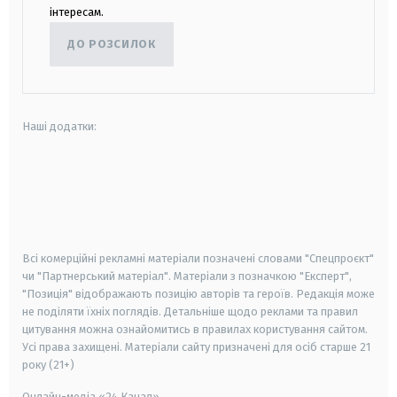
інтересам.
ДО РОЗСИЛОК
Наші додатки:
android
apple
smart tv
samsung smart tv
Всі комерційні рекламні матеріали позначені словами "Спецпроєкт"
чи "Партнерський матеріал". Матеріали з позначкою "Експерт",
"Позиція" відображають позицію авторів та героїв. Редакція може
не поділяти їхніх поглядів. Детальніше щодо реклами та правил
цитування можна ознайомитись в правилах користування сайтом.
Усі права захищені.
Матеріали сайту призначені для осіб старше
21
року (21+)
Онлайн-медіа «24 Канал»