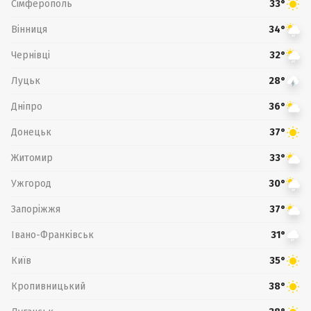
Сімферополь
33°
Вінниця
34°
Чернівці
32°
Луцьк
28°
Дніпро
36°
Донецьк
37°
Житомир
33°
Ужгород
30°
Запоріжжя
37°
Івано-Франківськ
31°
Київ
35°
Кропивницький
38°