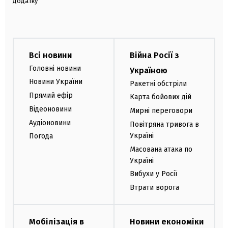
додатку
Всі новини
Війна Росії з
Головні новини
Україною
Новини України
Ракетні обстріли
Прямий ефір
Карта бойових дій
Відеоновини
Мирні переговори
Аудіоновини
Повітряна тривога в
Україні
Погода
Масована атака по
Україні
Вибухи у Росії
Втрати ворога
Мобілізація в
Новини економіки