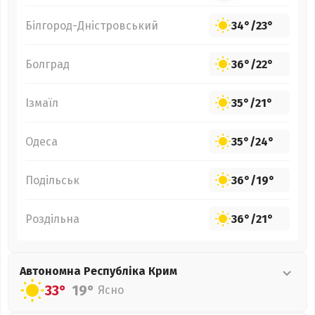
Білгород-Дністровський
34°
/
23°
Болград
36°
/
22°
Ізмаїл
35°
/
21°
Одеса
35°
/
24°
Подільськ
36°
/
19°
Роздільна
36°
/
21°
Автономна Республіка Крим
33°
19°
Ясно