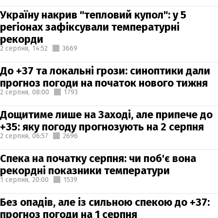
Україну накрив "тепловий купол": у 5
регіонах зафіксували температурні
рекорди
2 серпня,
14:52
3669
До +37 та локальні грози: синоптики дали
прогноз погоди на початок нового тижня
2 серпня,
08:00
1793
Дощитиме лише на Заході, але припече до
+35: яку погоду прогнозують на 2 серпня
2 серпня,
06:57
2696
Спека на початку серпня: чи поб'є вона
рекордні показники температури
1 серпня,
20:00
1539
Без опадів, але із сильною спекою до +37:
прогноз погоди на 1 серпня