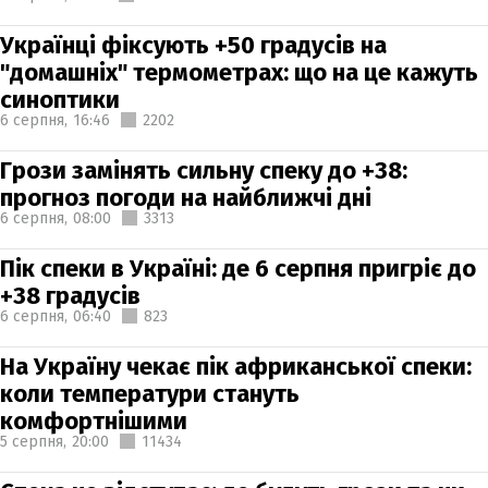
Українці фіксують +50 градусів на
"домашніх" термометрах: що на це кажуть
синоптики
6 серпня,
16:46
2202
Грози замінять сильну спеку до +38:
прогноз погоди на найближчі дні
6 серпня,
08:00
3313
Пік спеки в Україні: де 6 серпня пригріє до
+38 градусів
6 серпня,
06:40
823
На Україну чекає пік африканської спеки:
коли температури стануть
комфортнішими
5 серпня,
20:00
11434