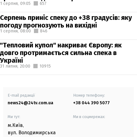
1 серпня,
09:05
657
Серпень приніс спеку до +38 градусів: яку
погоду прогнозують на вихідні
1 серпня,
08:00
846
"Тепловий купол" накриває Європу: як
довго протримається сильна спека в
Україні
31 липня,
20:00
10915
E-mail редакції
Номер телефону:
news24@24tv.com.ua
+38 044 390 5077
Ми тут:
Ми в соцмережах:
м.Київ
,
вул. Володимирська