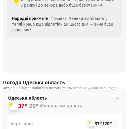
З ранку і до вечора небо буде безхмарним.
Народні прикмети:
"Пимена. Лелеки відлітають у
теплі краї. Якщо відлетіли до цього дня — зима буде
ранньою."
Погода Одеська
область
Актуальна інформація про погоду та атмосферні умови на сьогодні
Одеська
область
37°
20°
Мінлива хмарність
Березівка
37°
/
20°