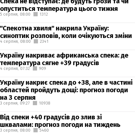
Спека не відступає: де будуть грози та чи
опуститься температура цього тижня
5 серпня,
08:00
1312
"Спекотна хвиля" накрила Україну:
синоптик розповів, коли очікуються зміни
4 серпня,
08:00
2341
Україну накриває африканська спека: де
температура сягне +39 градусів
4 серпня,
07:32
909
Україну накриє спека до +38, але в частині
областей пройдуть дощі: прогноз погоди
на 3 серпня
3 серпня,
09:27
10938
Від спеки +40 градусів до злив зі
шквалами: прогноз погоди на тиждень
3 серпня,
08:00
5460