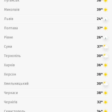
Луганськ
38°
Миколаїв
39°
Львів
24°
Полтава
37°
Рівне
26°
Суми
37°
Тернопіль
30°
Харків
36°
Херсон
38°
Хмельницький
30°
Черкаси
38°
Чернігів
32°
Севастополь
34°