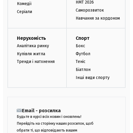
НМТ 2026
Комедії
Саморозвиток
Серіали
Навчання за кордоном
Нерухомість
Спорт
Аналітика ринку
Бокс
Купівля житла
Футбол
Тренди і натхнення
Теніс
Біатлон
Інші види спорту
Email - розсилка
Будьте в курсі всіх новин і оновлень!
Перейдіть на сторінку наших розсилок, щоб
обрати ті, що відповідають вашим