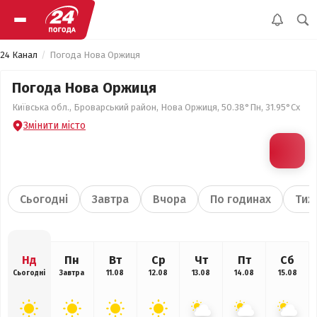
24 Канал
Погода Нова Оржиця
Погода Нова Оржиця
Київська обл., Броварський район, Нова Оржиця, 50.38°Пн, 31.95°Сх
Змінити місто
Сьогодні
Завтра
Вчора
По годинах
Тиж
Нд
Пн
Вт
Ср
Чт
Пт
Сб
Сьогодні
Завтра
11.08
12.08
13.08
14.08
15.08