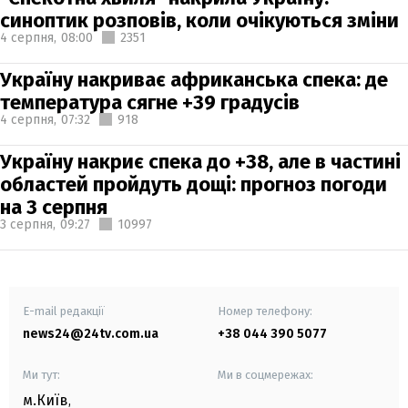
синоптик розповів, коли очікуються зміни
4 серпня,
08:00
2351
Україну накриває африканська спека: де
температура сягне +39 градусів
4 серпня,
07:32
918
Україну накриє спека до +38, але в частині
областей пройдуть дощі: прогноз погоди
на 3 серпня
3 серпня,
09:27
10997
E-mail редакції
Номер телефону:
news24@24tv.com.ua
+38 044 390 5077
Ми тут:
Ми в соцмережах:
м.Київ
,