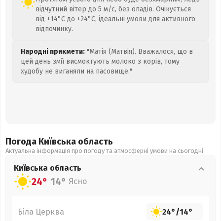
відчутний вітер до 5 м/с, без опадів. Очікується
від +14°C до +24°C, ідеальні умови для активного
відпочинку.
Народні прикмети:
"Матія (Матвія). Вважалося, що в
цей день змії висмоктують молоко з корів, тому
худобу не виганяли на пасовище."
Погода Київська
область
Актуальна інформація про погоду та атмосферні умови на сьогодні
Київська
область
24°
14°
Ясно
Біла Церква
24°
/
14°