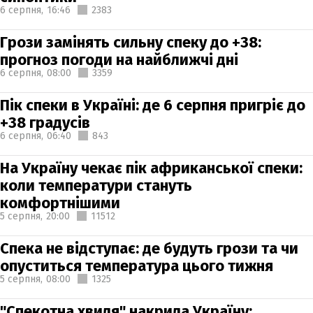
6 серпня,
16:46
2383
Грози замінять сильну спеку до +38:
прогноз погоди на найближчі дні
6 серпня,
08:00
3359
Пік спеки в Україні: де 6 серпня пригріє до
+38 градусів
6 серпня,
06:40
843
На Україну чекає пік африканської спеки:
коли температури стануть
комфортнішими
5 серпня,
20:00
11512
Спека не відступає: де будуть грози та чи
опуститься температура цього тижня
5 серпня,
08:00
1325
"Спекотна хвиля" накрила Україну: