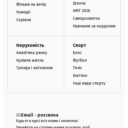
Школа
Фільми на вечір
НМТ 2026
Комедії
Саморозвиток
Серіали
Навчання за кордоном
Нерухомість
Спорт
Аналітика ринку
Бокс
Купівля житла
Футбол
Тренди і натхнення
Теніс
Біатлон
Інші види спорту
Email - розсилка
Будьте в курсі всіх новин і оновлень!
Перейдіть на сторінку наших розсилок, щоб