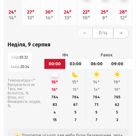
24°
27°
30°
24°
22°
25°
28°
14°
13°
14°
13°
10°
9°
12°
7
/14
Неділя, 9 серпня
Ніч
Ранок
Схід:
05:32
00:00
03:00
06:00
09:00
1
Захід:
20:24
Температура С°
16°
15°
14°
18°
Відчувається як
Тиск, мм
16°
15°
14°
18°
Вологість, %
764
764
764
765
Вітер, м/с
Ймовірність опадів,
83
67
71
62
%
4
5
5
5
15
7
7
3
Протягом усього дня небо буде безхмарним, ледь