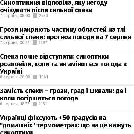
Синоптикиня відповіла, яку негоду
очікувати після сильної спеки
7 серпня,
08:00
2443
Грози накриють частину областей на тлі
сильної спеки: прогноз погоди на 7 серпня
7 серпня,
06:21
2397
Спека почне відступати: синоптики
розповіли, коли та як зміниться погода в
Україні
6 серпня,
20:00
1061
Замість спеки – грози, град і шквали: де і
коли погіршиться погода
6 серпня,
18:53
2131
Українці фіксують +50 градусів на
"домашніх" термометрах: що на це кажуть
синоптики