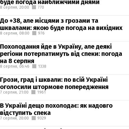
буде погода найближчими днями
8 серпня,
20:00
770
До +38, але місцями з грозами та
шквалами: якою буде погода на вихідних
8 серпня,
08:00
976
Похолодання йде в Україну, але деякі
регіони потерпатимуть від спеки: погода
на 8 серпня
8 серпня,
06:46
1338
Грози, град і шквали: по всій Україні
оголосили штормове попередження
7 серпня,
21:00
1961
В Україні дещо похолодає: як надовго
відступить спека
7 серпня,
20:00
9329