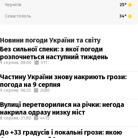
Чернігів
25°
Севастополь
34°
Новини погоди України та світу
Без сильної спеки: з якої погоди
розпочнеться наступний тиждень
9 серпня,
08:00
311
Частину України знову накриють грози:
погода на 9 серпня
9 серпня,
06:33
2080
Вулиці перетворилися на річки: негода
накрила одразу низку міст
8 серпня,
21:00
4415
До +33 градусів і локальні грози: якою