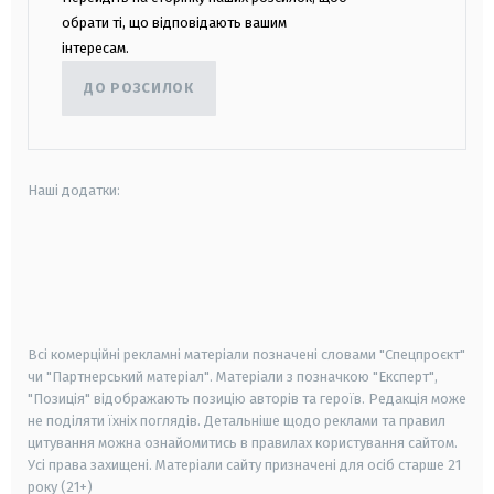
обрати ті, що відповідають вашим
інтересам.
ДО РОЗСИЛОК
Наші додатки:
android
apple
smart tv
samsung smart tv
Всі комерційні рекламні матеріали позначені словами "Спецпроєкт"
чи "Партнерський матеріал". Матеріали з позначкою "Експерт",
"Позиція" відображають позицію авторів та героїв. Редакція може
не поділяти їхніх поглядів. Детальніше щодо реклами та правил
цитування можна ознайомитись в правилах користування сайтом.
Усі права захищені.
Матеріали сайту призначені для осіб старше
21
року (21+)