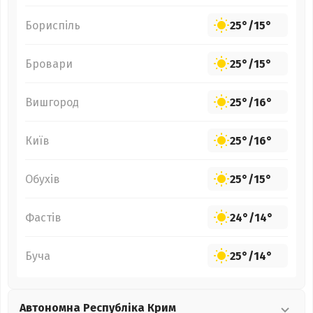
Бориспіль
25°
/
15°
Бровари
25°
/
15°
Вишгород
25°
/
16°
Київ
25°
/
16°
Обухів
25°
/
15°
Фастів
24°
/
14°
Буча
25°
/
14°
Автономна Республіка Крим