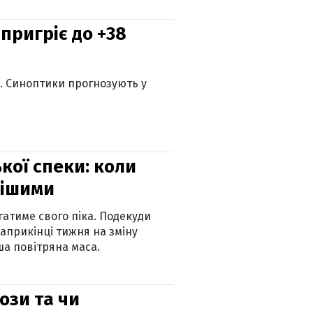
 пригріє до +38
ю. Синоптики прогнозують у
кої спеки: коли
нішими
атиме свого піка. Подекуди
наприкінці тижня на зміну
а повітряна маса.
рози та чи