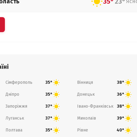
35°
23°
бласть
Ясн
їні
Сімферополь
Вінниця
35°
38°
Дніпро
Донецьк
35°
36°
Запоріжжя
Івано-Франківськ
37°
38°
Луганськ
Миколаїв
37°
39°
Полтава
Рівне
35°
40°