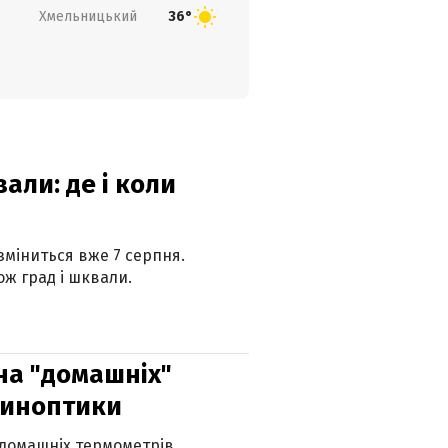
Хмельницький
36°
вали: де і коли
 зміниться вже 7 серпня.
ж град і шквали.
 на "домашніх"
синоптики
 домашніх термометрів