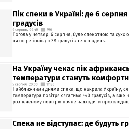
Пік спеки в Україні: де 6 серпня
градусів
6 серпня,
06:40
796
Погода у четвер, 6 серпня, буде спекотною та сухо
низці регіонів до 38 градусів тепла вдень.
На Україну чекає пік африкансь
температури стануть комфорт
5 серпня,
20:00
11130
Найближчими днями спека, що накрила Україну, сяг
температура повітря сягатиме +40 градусів, а вже 
розпеченому повітрю почне надходити прохолодніш
Спека не відступає: де будуть г