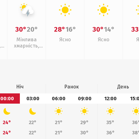
30°
20°
28°
16°
30°
14°
33
Мінлива
Ясно
Ясно
,
хмарність,
ощ
грози
Ніч
Ранок
День
00:00
03:00
06:00
09:00
12:00
15:
24°
22°
21°
29°
35°
36
24°
22°
21°
30°
36°
38