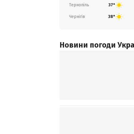
Тернопіль
37°
Чернігів
38°
Новини погоди Украї