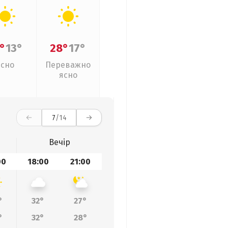
°
13°
28°
17°
Ясно
Переважно
ясно
7
/14
Вечір
00
18:00
21:00
°
32°
27°
°
32°
28°