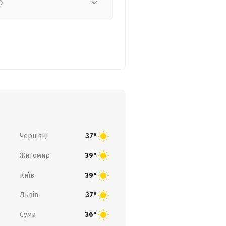
о
Чернівці
37°
Житомир
39°
Київ
39°
Львів
37°
Суми
36°