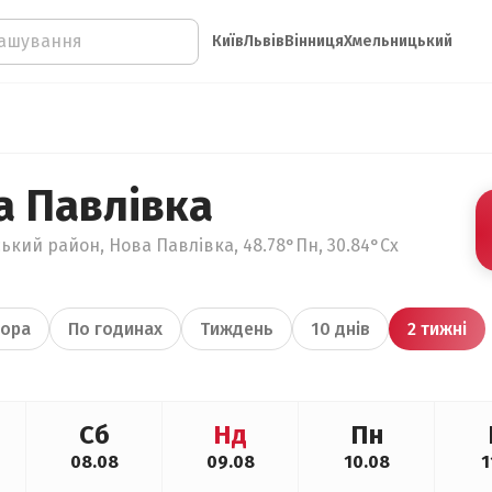
Київ
Львів
Вінниця
Хмельницький
а Павлівка
ький район, Нова Павлівка, 48.78°Пн, 30.84°Сх
ора
По годинах
Тиждень
10 днів
2 тижні
Сб
Нд
Пн
08.08
09.08
10.08
1