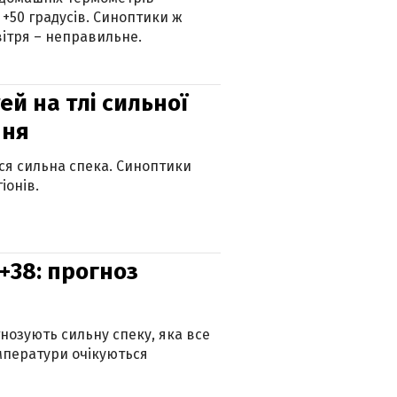
 +50 градусів. Синоптики ж
ітря – неправильне.
й на тлі сильної
пня
ься сильна спека. Синоптики
іонів.
+38: прогноз
гнозують сильну спеку, яка все
мператури очікуються