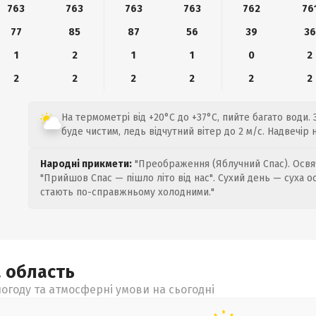
763
763
763
763
762
76
77
85
87
56
39
36
1
2
1
1
0
2
2
2
2
2
2
2
На термометрі від +20°C до +37°C, пийте багато води. 
буде чистим, ледь відчутний вітер до 2 м/с. Надвечір
Народні прикмети:
"Преображення (Яблучний Спас). Освяч
"Прийшов Спас — пішло літо від нас". Сухий день — суха о
стають по-справжньому холодними."
а
область
огоду та атмосферні умови на сьогодні