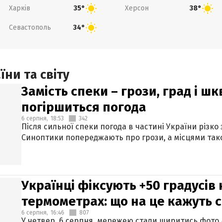
Харків
Херсон
35°
38°
Севастополь
34°
ни та світу
Замість спеки – грози, град і шк
погіршиться погода
6 серпня,
18:53
342
Після сильної спеки погода в частині України різко
Синоптики попереджають про грози, а місцями тако
Українці фіксують +50 градусів
термометрах: що на це кажуть 
6 серпня,
16:46
807
У четвер, 6 серпня, мережею стали ширитись фото