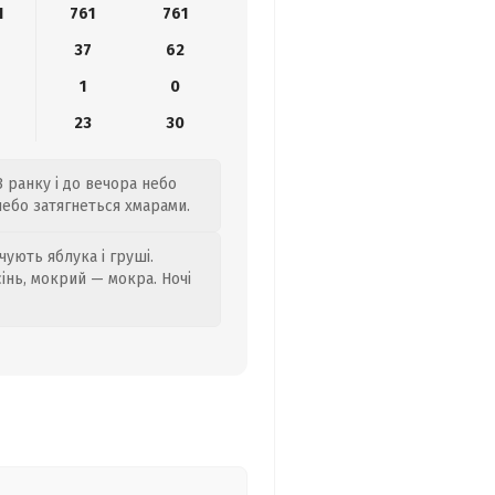
1
761
761
37
62
1
0
23
30
З ранку і до вечора небо
 небо затягнеться хмарами.
ують яблука і груші.
сінь, мокрий — мокра. Ночі