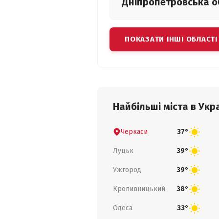
Дніпропетровська
о
ПОКАЗАТИ ІНШІ ОБЛАСТІ
Найбільші міста в Укра
Черкаси
37°
Луцьк
39°
Ужгород
39°
Кропивницький
38°
Одеса
33°