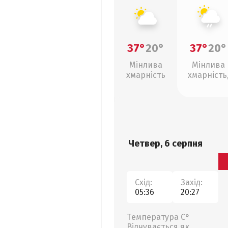
37°
20°
37°
20°
Мінлива
Мінлива
хмарність
хмарність
слабкий д
Четвер, 6 серпня
Схід:
Захід:
05:36
20:27
Температура С°
Відчувається як