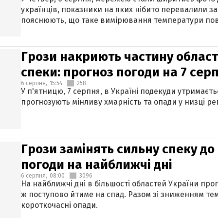
українців, показники на яких нібито перевалили за
пояснюють, що таке вимірювання температури пов
Грози накриють частину областе
спеки: прогноз погоди на 7 сер
6 серпня,
15:54
258
У п'ятницю, 7 серпня, в Україні подекуди утримаєт
прогнозують мінливу хмарність та опади у низці рег
Грози замінять сильну спеку до 
погоди на найближчі дні
6 серпня,
08:00
3096
На найближчі дні в більшості областей України про
ж поступово йтиме на спад. Разом зі зниженням те
короткочасні опади.