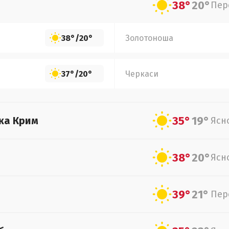
38°
20°
Пер
38°
/
20°
Золотоноша
37°
/
20°
Черкаси
35°
19°
ка Крим
Ясн
38°
20°
Ясн
39°
21°
Пер