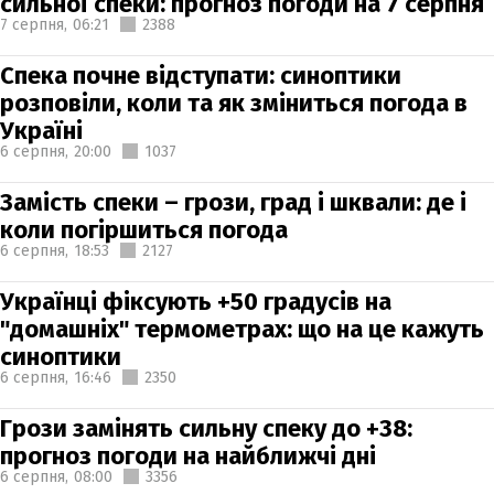
сильної спеки: прогноз погоди на 7 серпня
7 серпня,
06:21
2388
Спека почне відступати: синоптики
розповіли, коли та як зміниться погода в
Україні
6 серпня,
20:00
1037
Замість спеки – грози, град і шквали: де і
коли погіршиться погода
6 серпня,
18:53
2127
Українці фіксують +50 градусів на
"домашніх" термометрах: що на це кажуть
синоптики
6 серпня,
16:46
2350
Грози замінять сильну спеку до +38:
прогноз погоди на найближчі дні
6 серпня,
08:00
3356