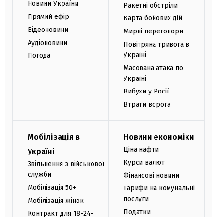
Новини України
Ракетні обстріли
Прямий ефір
Карта бойових дій
Відеоновини
Мирні переговори
Аудіоновини
Повітряна тривога в
Україні
Погода
Масована атака по
Україні
Вибухи у Росії
Втрати ворога
Мобілізація в
Новини економіки
Ціна нафти
Україні
Курси валют
Звільнення з військової
служби
Фінансові новини
Мобілізація 50+
Тарифи на комунальні
послуги
Мобілізація жінок
Податки
Контракт для 18-24-