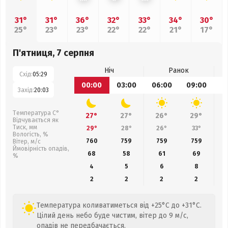
31°
31°
36°
32°
33°
34°
30°
25°
23°
23°
22°
22°
21°
17°
П'ятниця, 7 серпня
Ніч
Ранок
Схід:
05:29
00:00
03:00
06:00
09:00
1
Захід:
20:03
Температура С°
27°
27°
26°
29°
Відчувається як
Тиск, мм
29°
28°
26°
33°
Вологість, %
760
759
759
759
Вітер, м/с
Ймовірність опадів,
68
58
61
69
%
4
5
6
8
2
2
2
2
Температура коливатиметься від +25°C до +31°C.
Цілий день небо буде чистим, вітер до 9 м/с,
опадів не передбачається.