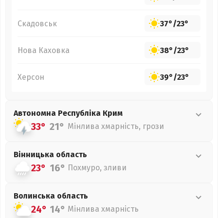
Скадовськ
37°
/
23°
Нова Каховка
38°
/
23°
Херсон
39°
/
23°
Автономна Республіка Крим
33°
21°
Мінлива хмарність, грози
Вінницька
область
23°
16°
Похмуро, зливи
Волинська
область
24°
14°
Мінлива хмарність