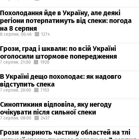
Похолодання йде в Україну, але деякі
регіони потерпатимуть від спеки: погода
на 8 серпня
8 серпня,
06:46
1274
Грози, град і шквали: по всій Україні
оголосили штормове попередження
7 серпня,
21:00
1920
В Україні дещо похолодає: як надовго
відступить спека
7 серпня,
20:00
7153
Синоптикиня відповіла, яку негоду
очікувати після сильної спеки
7 серпня,
08:00
2437
Грози накриють частину областей на тлі