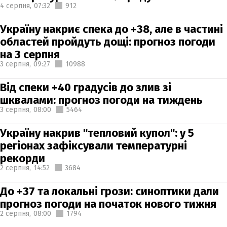
4 серпня,
07:32
912
Україну накриє спека до +38, але в частині
областей пройдуть дощі: прогноз погоди
на 3 серпня
3 серпня,
09:27
10988
Від спеки +40 градусів до злив зі
шквалами: прогноз погоди на тиждень
3 серпня,
08:00
5464
Україну накрив "тепловий купол": у 5
регіонах зафіксували температурні
рекорди
2 серпня,
14:52
3684
До +37 та локальні грози: синоптики дали
прогноз погоди на початок нового тижня
2 серпня,
08:00
1794