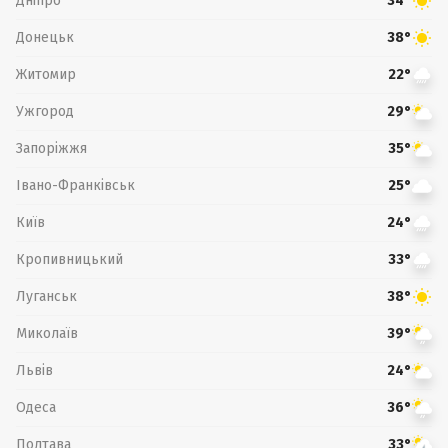
Дніпро
34°
Донецьк
38°
Житомир
22°
Ужгород
29°
Запоріжжя
35°
Івано-Франківськ
25°
Київ
24°
Кропивницький
33°
Луганськ
38°
Миколаїв
39°
Львів
24°
Одеса
36°
Полтава
33°