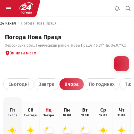
24 Канал
Погода Нова Праця
Погода Нова Праця
Херсонська обл., Генічеський район, Нова Праця, 46.31°Пн, 34.97°Сх
Змінити місто
Сьогодні
Завтра
Вчора
По годинах
Тиж
Пт
Сб
Нд
Пн
Вт
Ср
Чт
Вчора
Сьогодні
Завтра
10.08
11.08
12.08
13.08