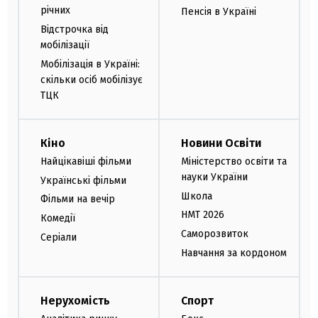
річних
Пенсія в Україні
Відстрочка від
мобілізації
Мобілізація в Україні:
скільки осіб мобілізує
ТЦК
Кіно
Новини Освіти
Найцікавіші фільми
Міністерство освіти та
науки України
Українські фільми
Школа
Фільми на вечір
НМТ 2026
Комедії
Саморозвиток
Серіали
Навчання за кордоном
Нерухомість
Спорт