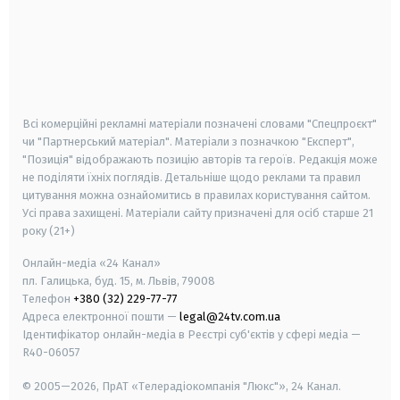
android
apple
smart tv
samsung smart tv
Всі комерційні рекламні матеріали позначені словами "Спецпроєкт"
чи "Партнерський матеріал". Матеріали з позначкою "Експерт",
"Позиція" відображають позицію авторів та героїв. Редакція може
не поділяти їхніх поглядів. Детальніше щодо реклами та правил
цитування можна ознайомитись в правилах користування сайтом.
Усі права захищені.
Матеріали сайту призначені для осіб старше
21
року (21+)
Онлайн-медіа «24 Канал»
пл. Галицька, буд. 15, м. Львів, 79008
Телефон
+380 (32) 229-77-77
Адреса електронної пошти —
legal@24tv.com.ua
Ідентифікатор онлайн-медіа в Реєстрі суб'єктів у сфері медіа —
R40-06057
© 2005—2026,
ПрАТ «Телерадіокомпанія "Люкс"», 24 Канал.