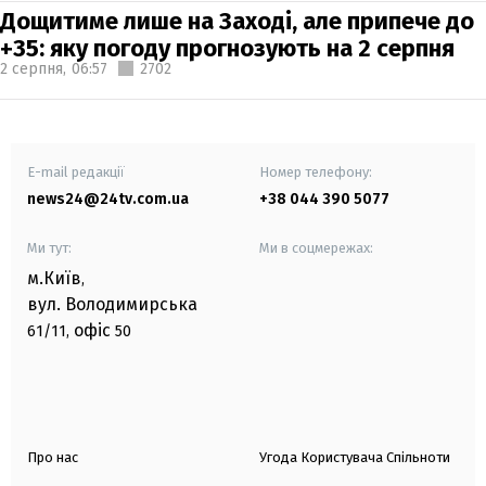
Дощитиме лише на Заході, але припече до
+35: яку погоду прогнозують на 2 серпня
2 серпня,
06:57
2702
E-mail редакції
Номер телефону:
news24@24tv.com.ua
+38 044 390 5077
Ми тут:
Ми в соцмережах:
м.Київ
,
вул. Володимирська
офіс
61/11,
50
Про нас
Угода Користувача Спільноти