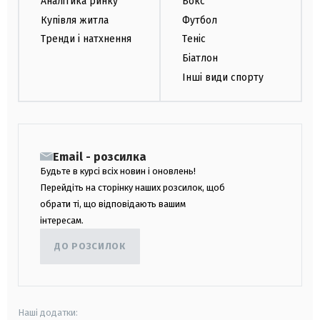
Аналітика ринку
Бокс
Купівля житла
Футбол
Тренди і натхнення
Теніс
Біатлон
Інші види спорту
Email - розсилка
Будьте в курсі всіх новин і оновлень!
Перейдіть на сторінку наших розсилок, щоб
обрати ті, що відповідають вашим
інтересам.
ДО РОЗСИЛОК
Наші додатки: