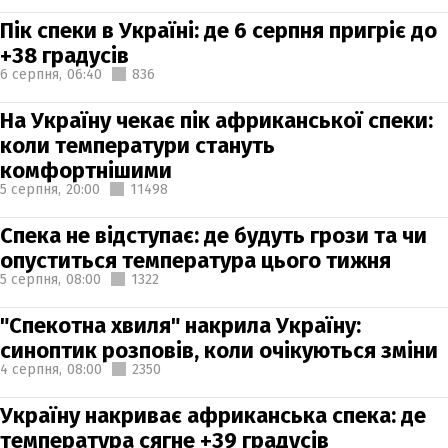
Пік спеки в Україні: де 6 серпня пригріє до
+38 градусів
6 серпня,
06:40
836
На Україну чекає пік африканської спеки:
коли температури стануть
комфортнішими
5 серпня,
20:00
11498
Спека не відступає: де будуть грози та чи
опуститься температура цього тижня
5 серпня,
08:00
1322
"Спекотна хвиля" накрила Україну:
синоптик розповів, коли очікуються зміни
4 серпня,
08:00
2350
Україну накриває африканська спека: де
температура сягне +39 градусів