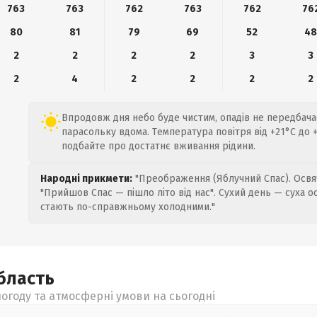
763
763
762
763
762
76
80
81
79
69
52
4
2
2
2
2
3
3
2
4
2
2
2
2
Впродовж дня небо буде чистим, опадів не передбача
парасольку вдома. Температура повітря від +21°C до 
подбайте про достатнє вживання рідини.
Народні прикмети:
"Преображення (Яблучний Спас). Освяч
"Прийшов Спас — пішло літо від нас". Сухий день — суха о
стають по-справжньому холодними."
бласть
огоду та атмосферні умови на сьогодні