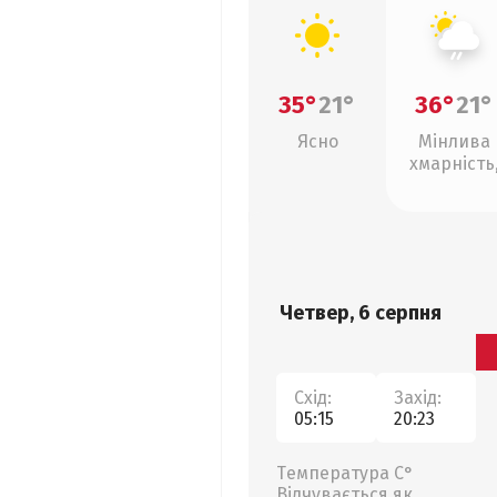
35°
21°
36°
21°
Ясно
Мінлива
хмарність
слабкий д
Четвер, 6 серпня
Схід:
Захід:
05:15
20:23
Температура С°
Відчувається як