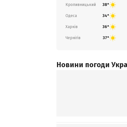
Кропивницький
38°
Одеса
34°
Харків
36°
Чернігів
37°
Новини погоди Украї