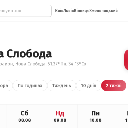
Київ
Львів
Вінниця
Хмельницький
а Слобода
айон, Нова Слобода, 51.37°Пн, 34.13°Сх
ора
По годинах
Тиждень
10 днів
2 тижні
Сб
Нд
Пн
08.08
09.08
10.08
1