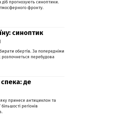
ка діб прогнозують синоптики.
атмосферного фронту.
їну: синоптик
и
бирати обертів. За попередніми
х розпочнеться перебудова
спека: де
 яку принесе антициклон та
 більшості регіонів
в.