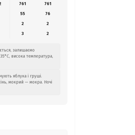
2
761
761
8
55
76
2
2
3
2
ється, залишаємо
+35°C, висока температура,
ують яблука і груші.
сінь, мокрий — мокра. Ночі