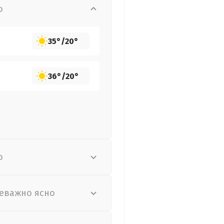
о
35°
/
20°
36°
/
20°
о
еважно ясно