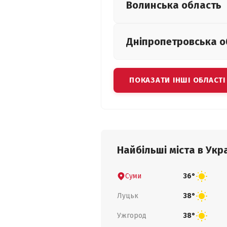
Волинська
область
Дніпропетровська
о
ПОКАЗАТИ ІНШІ ОБЛАСТІ
Найбільші міста в Укра
Суми
36°
Луцьк
38°
Ужгород
38°