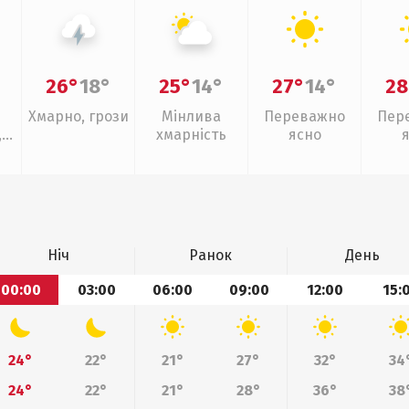
26°
18°
25°
14°
27°
14°
28
Хмарно, грози
Мінлива
Переважно
Пер
,
хмарність
ясно
ощ
Ніч
Ранок
День
00:00
03:00
06:00
09:00
12:00
15:
24°
22°
21°
27°
32°
34
24°
22°
21°
28°
36°
38