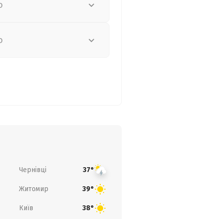
о
о
Чернівці
37°
Житомир
39°
Київ
38°