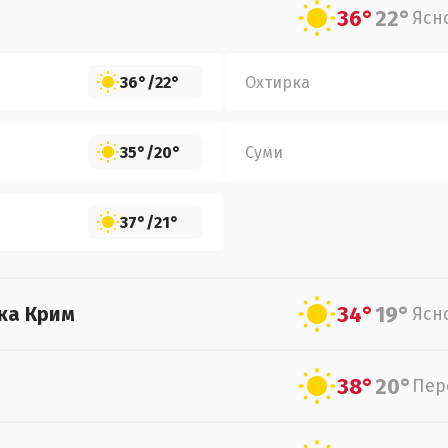
36°
22°
Ясн
36°
/
22°
Охтирка
35°
/
20°
Суми
37°
/
21°
34°
19°
ка Крим
Ясн
38°
20°
Пер