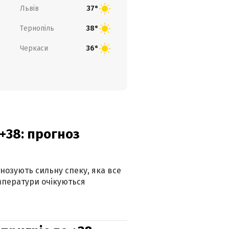
Львів
37°
Тернопіль
38°
Черкаси
36°
+38: прогноз
гнозують сильну спеку, яка все
мператури очікуються