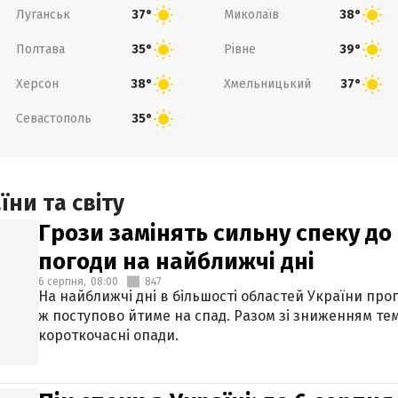
Луганськ
Миколаїв
37°
38°
Полтава
Рівне
35°
39°
Херсон
Хмельницький
38°
37°
Севастополь
35°
ни та світу
Грози замінять сильну спеку до 
погоди на найближчі дні
6 серпня,
08:00
847
На найближчі дні в більшості областей України про
ж поступово йтиме на спад. Разом зі зниженням те
короткочасні опади.