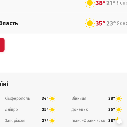
38°
21°
Ясн
35°
23°
бласть
Ясн
їні
Сімферополь
Вінниця
34°
38°
Дніпро
Донецьк
35°
36°
Запоріжжя
Івано-Франківськ
37°
38°