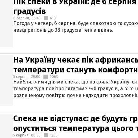
Пік спеки в Україні: де 6 серпня
градусів
6 серпня,
06:40
610
Погода у четвер, 6 серпня, буде спекотною та сухо
низці регіонів до 38 градусів тепла вдень.
На Україну чекає пік африкансь
температури стануть комфорт
5 серпня,
20:00
9063
Найближчими днями спека, що накрила Україну, сяг
температура повітря сягатиме +40 градусів, а вже 
розпеченому повітрю почне надходити прохолодніш
Спека не відступає: де будуть г
опуститься температура цього
5 серпня,
08:00
1268