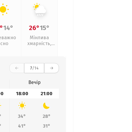
°
14°
26°
15°
еважно
Мінлива
ясно
хмарність,
зливи
7
/14
Вечір
00
18:00
21:00
°
34°
28°
°
41°
31°