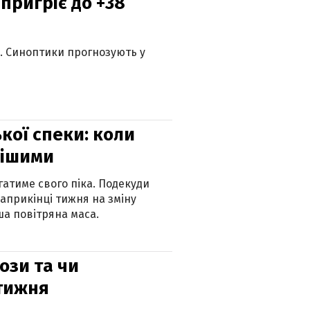
 пригріє до +38
ю. Синоптики прогнозують у
кої спеки: коли
нішими
атиме свого піка. Подекуди
наприкінці тижня на зміну
а повітряна маса.
рози та чи
 тижня