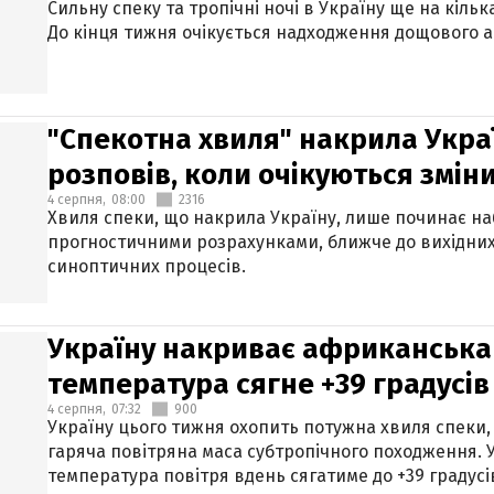
Сильну спеку та тропічні ночі в Україну ще на кіль
До кінця тижня очікується надходження дощового 
"Спекотна хвиля" накрила Укра
розповів, коли очікуються змін
4 серпня,
08:00
2316
Хвиля спеки, що накрила Україну, лише починає на
прогностичними розрахунками, ближче до вихідни
синоптичних процесів.
Україну накриває африканська 
температура сягне +39 градусів
4 серпня,
07:32
900
Україну цього тижня охопить потужна хвиля спеки,
гаряча повітряна маса субтропічного походження. У
температура повітря вдень сягатиме до +39 градусі