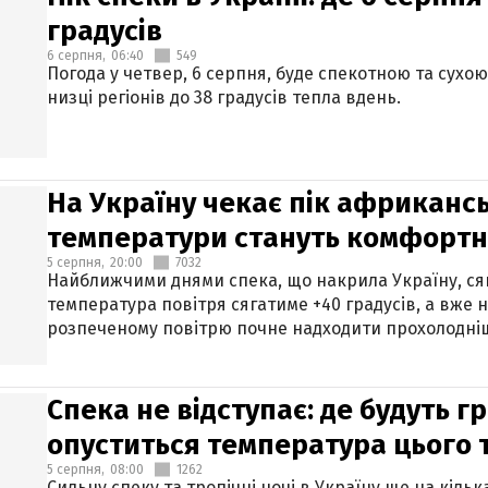
градусів
6 серпня,
06:40
549
Погода у четвер, 6 серпня, буде спекотною та сухо
низці регіонів до 38 градусів тепла вдень.
На Україну чекає пік африкансь
температури стануть комфорт
5 серпня,
20:00
7032
Найближчими днями спека, що накрила Україну, сяг
температура повітря сягатиме +40 градусів, а вже 
розпеченому повітрю почне надходити прохолодніш
Спека не відступає: де будуть г
опуститься температура цього
5 серпня,
08:00
1262
Сильну спеку та тропічні ночі в Україну ще на кіль