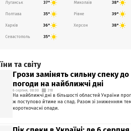
Луганськ
Миколаїв
37°
38°
Полтава
Рівне
35°
39°
Харків
Херсон
36°
38°
Севастополь
35°
ни та світу
Грози замінять сильну спеку до 
погоди на найближчі дні
6 серпня,
08:00
318
На найближчі дні в більшості областей України про
ж поступово йтиме на спад. Разом зі зниженням те
короткочасні опади.
Пік спеки в Україні: де 6 серпня