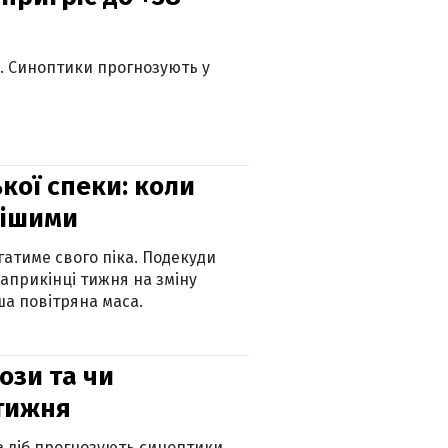
ю. Синоптики прогнозують у
кої спеки: коли
нішими
атиме свого піка. Подекуди
наприкінці тижня на зміну
а повітряна маса.
рози та чи
 тижня
ка діб прогнозують синоптики.