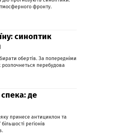
атмосферного фронту.
їну: синоптик
и
бирати обертів. За попередніми
х розпочнеться перебудова
спека: де
 яку принесе антициклон та
 більшості регіонів
в.