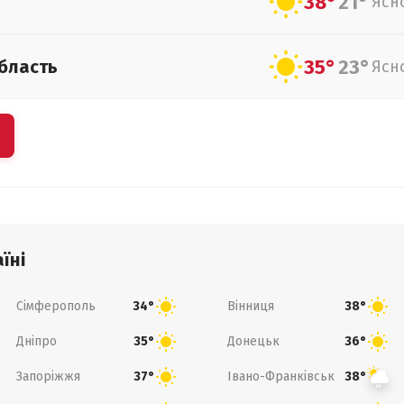
38°
21°
Ясн
35°
23°
бласть
Ясн
їні
Сімферополь
Вінниця
34°
38°
Дніпро
Донецьк
35°
36°
Запоріжжя
Івано-Франківськ
37°
38°