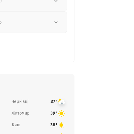
о
о
Чернівці
37°
Житомир
39°
Київ
38°