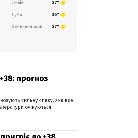
Львів
37°
Суми
36°
Хмельницький
37°
+38: прогноз
гнозують сильну спеку, яка все
мператури очікуються
 пригріє до +38