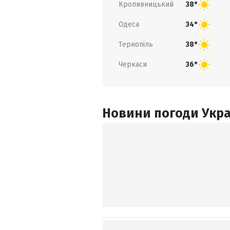
Кропивницький
38°
Одеса
34°
Тернопіль
38°
Черкаси
36°
Новини погоди Украї