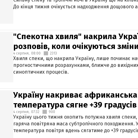
До кінця тижня очікується надходження дощового 
"Спекотна хвиля" накрила Укра
розповів, коли очікуються змін
4 серпня,
08:00
2313
Хвиля спеки, що накрила Україну, лише починає на
прогностичними розрахунками, ближче до вихідни
синоптичних процесів.
Україну накриває африканська 
температура сягне +39 градусів
4 серпня,
07:32
900
Україну цього тижня охопить потужна хвиля спеки,
гаряча повітряна маса субтропічного походження. У
температура повітря вдень сягатиме до +39 градусі