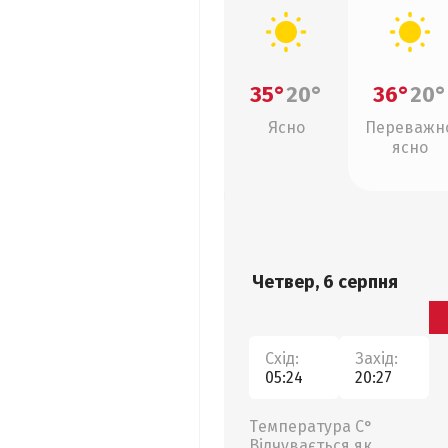
35°
20°
36°
20°
Ясно
Переважн
ясно
Четвер, 6 серпня
Схід:
Захід:
05:24
20:27
Температура С°
Відчувається як