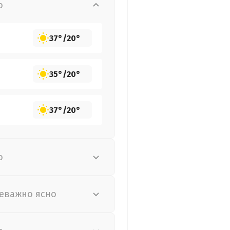
о
37°
/
20°
35°
/
20°
37°
/
20°
о
еважно ясно