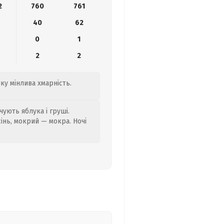
2
760
761
40
62
0
1
2
2
нку мінлива хмарність.
ують яблука і груші.
сінь, мокрий — мокра. Ночі