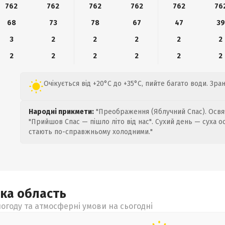
762
762
762
762
762
76
68
73
78
67
47
39
3
2
2
2
2
2
2
2
2
2
2
2
Очікується від +20°C до +35°C, пийте багато води. Зра
Народні прикмети:
"Преображення (Яблучний Спас). Освяч
"Прийшов Спас — пішло літо від нас". Сухий день — суха о
стають по-справжньому холодними."
ька
область
огоду та атмосферні умови на сьогодні