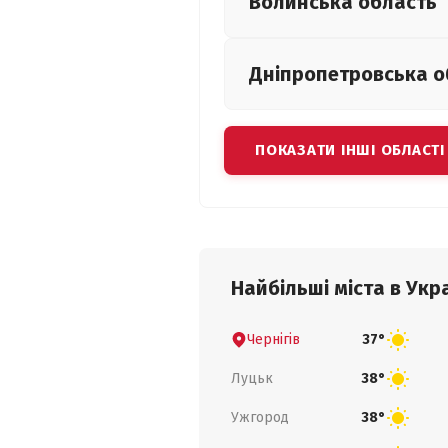
Волинська
область
Дніпропетровська
о
ПОКАЗАТИ ІНШІ ОБЛАСТІ
Найбільші міста в Укра
Чернігів
37°
Луцьк
38°
Ужгород
38°