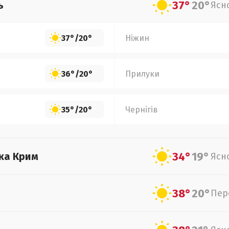
37°
20°
ь
Ясн
37°
/
20°
Ніжин
36°
/
20°
Прилуки
35°
/
20°
Чернігів
34°
19°
ка Крим
Ясн
38°
20°
Пер