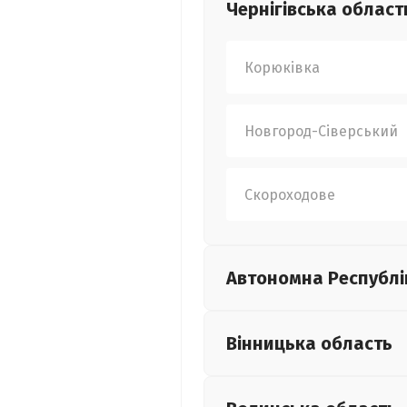
Чернігівська
област
Корюківка
Новгород-Сіверський
Скороходове
Автономна Республі
Вінницька
область