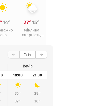
°
14°
27°
15°
еважно
Мінлива
ясно
хмарність,
зливи
7
/14
Вечір
00
18:00
21:00
°
35°
28°
°
37°
30°