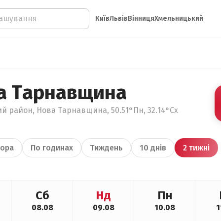
Київ
Львів
Вінниця
Хмельницький
а Тарнавщина
ий район, Нова Тарнавщина, 50.51°Пн, 32.14°Сх
ора
По годинах
Тиждень
10 днів
2 тижні
Сб
Нд
Пн
08.08
09.08
10.08
1