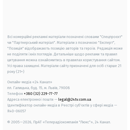
android
apple
smart tv
samsung smart tv
Всі комерційні рекламні матеріали позначені словами "Спецпроєкт"
чи "Партнерський матеріал". Матеріали з позначкою "Експерт",
"Позиція" відображають позицію авторів та героїв. Редакція може
не поділяти їхніх поглядів. Детальніше щодо реклами та правил
цитування можна ознайомитись в правилах користування сайтом.
Усі права захищені.
Матеріали сайту призначені для осіб старше
21
року (21+)
Онлайн-медіа «24 Канал»
пл. Галицька, буд. 15, м. Львів, 79008
Телефон
+380 (32) 229-77-77
Адреса електронної пошти —
legal@24tv.com.ua
Ідентифікатор онлайн-медіа в Реєстрі суб'єктів у сфері медіа —
R40-06057
© 2005—2026,
ПрАТ «Телерадіокомпанія "Люкс"», 24 Канал.