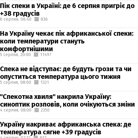
Пік спеки в Україні: де 6 серпня пригріє до
+38 градусів
6 серпня,
06:40
836
На Україну чекає пік африканської спеки:
коли температури стануть
комфортнішими
5 серпня,
20:00
11497
Спека не відступає: де будуть грози та чи
опуститься температура цього тижня
5 серпня,
08:00
1321
"Спекотна хвиля" накрила Україну:
синоптик розповів, коли очікуються зміни
4 серпня,
08:00
2350
Україну накриває африканська спека: де
температура сягне +39 градусів
4 серпня,
07:32
912