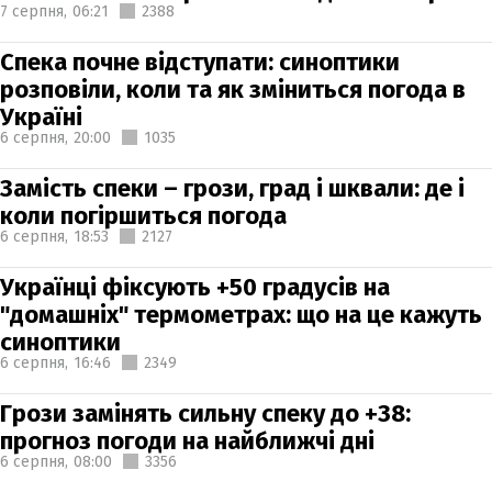
7 серпня,
06:21
2388
Спека почне відступати: синоптики
розповіли, коли та як зміниться погода в
Україні
6 серпня,
20:00
1035
Замість спеки – грози, град і шквали: де і
коли погіршиться погода
6 серпня,
18:53
2127
Українці фіксують +50 градусів на
"домашніх" термометрах: що на це кажуть
синоптики
6 серпня,
16:46
2349
Грози замінять сильну спеку до +38:
прогноз погоди на найближчі дні
6 серпня,
08:00
3356