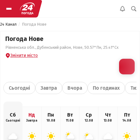
24 Канал
Погода Нове
Погода Нове
Рівненська обл., Дубенський район, Нове, 50.57°Пн, 25.41°Сх
Змінити місто
Сьогодні
Завтра
Вчора
По годинах
Тиж
Сб
Нд
Пн
Вт
Ср
Чт
Пт
Сьогодні
Завтра
10.08
11.08
12.08
13.08
14.08