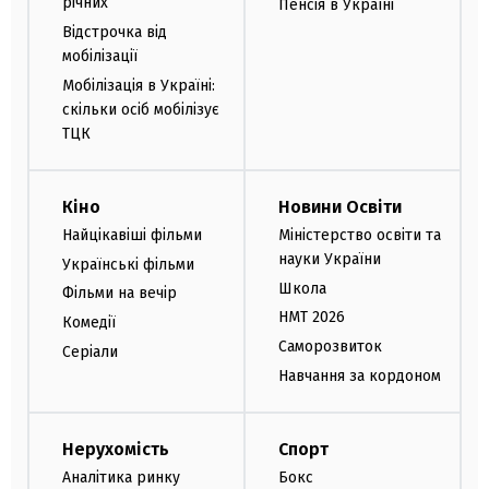
річних
Пенсія в Україні
Відстрочка від
мобілізації
Мобілізація в Україні:
скільки осіб мобілізує
ТЦК
Кіно
Новини Освіти
Найцікавіші фільми
Міністерство освіти та
науки України
Українські фільми
Школа
Фільми на вечір
НМТ 2026
Комедії
Саморозвиток
Серіали
Навчання за кордоном
Нерухомість
Спорт
Аналітика ринку
Бокс