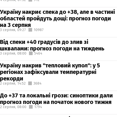
Україну накриє спека до +38, але в частині
областей пройдуть дощі: прогноз погоди
на 3 серпня
3 серпня,
09:27
10987
Від спеки +40 градусів до злив зі
шквалами: прогноз погоди на тиждень
3 серпня,
08:00
5464
Україну накрив "тепловий купол": у 5
регіонах зафіксували температурні
рекорди
2 серпня,
14:52
3684
До +37 та локальні грози: синоптики дали
прогноз погоди на початок нового тижня
2 серпня,
08:00
1794