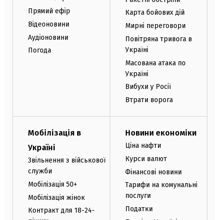
Прямий ефір
Карта бойових дій
Відеоновини
Мирні переговори
Аудіоновини
Повітряна тривога в
Україні
Погода
Масована атака по
Україні
Вибухи у Росії
Втрати ворога
Мобілізація в
Новини економіки
Ціна нафти
Україні
Курси валют
Звільнення з військової
служби
Фінансові новини
Мобілізація 50+
Тарифи на комунальні
послуги
Мобілізація жінок
Податки
Контракт для 18-24-