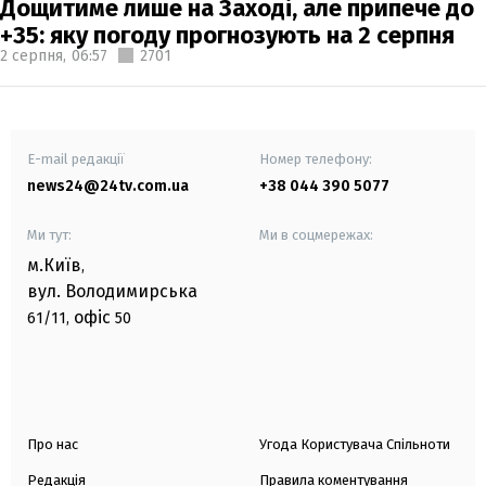
Дощитиме лише на Заході, але припече до
+35: яку погоду прогнозують на 2 серпня
2 серпня,
06:57
2701
E-mail редакції
Номер телефону:
news24@24tv.com.ua
+38 044 390 5077
Ми тут:
Ми в соцмережах:
м.Київ
,
вул. Володимирська
офіс
61/11,
50
Про нас
Угода Користувача Спільноти
Редакція
Правила коментування