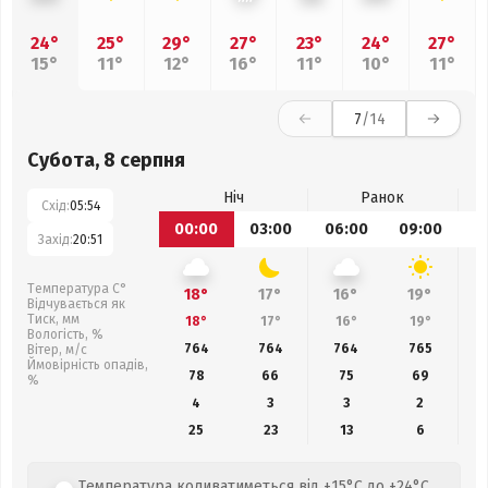
24°
25°
29°
27°
23°
24°
27°
15°
11°
12°
16°
11°
10°
11°
7
/14
Субота, 8 серпня
Ніч
Ранок
Схід:
05:54
00:00
03:00
06:00
09:00
1
Захід:
20:51
Температура С°
18°
17°
16°
19°
Відчувається як
Тиск, мм
18°
17°
16°
19°
Вологість, %
764
764
764
765
Вітер, м/с
Ймовірність опадів,
78
66
75
69
%
4
3
3
2
25
23
13
6
Температура коливатиметься від +15°C до +24°C,