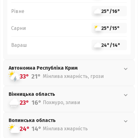
Рівне
25°
/
16°
Сарни
25°
/
15°
Вараш
24°
/
14°
Автономна Республіка Крим
33°
21°
Мінлива хмарність, грози
Вінницька
область
23°
16°
Похмуро, зливи
Волинська
область
24°
14°
Мінлива хмарність