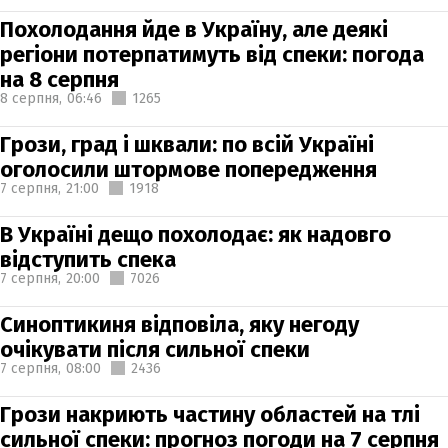
Похолодання йде в Україну, але деякі
регіони потерпатимуть від спеки: погода
на 8 серпня
8 серпня,
06:46
1265
Грози, град і шквали: по всій Україні
оголосили штормове попередження
7 серпня,
21:00
1918
В Україні дещо похолодає: як надовго
відступить спека
7 серпня,
20:00
7026
Синоптикиня відповіла, яку негоду
очікувати після сильної спеки
7 серпня,
08:00
2436
Грози накриють частину областей на тлі
сильної спеки: прогноз погоди на 7 серпня