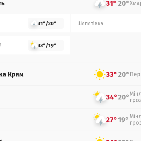
31°
20°
ть
Хма
31°
/
20°
Шепетівка
й
33°
/
19°
33°
20°
ка Крим
Пер
Мін
34°
20°
гро
Мін
27°
19°
гро