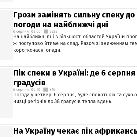
Грози замінять сильну спеку до 
погоди на найближчі дні
6 серпня,
08:00
3238
На найближчі дні в більшості областей України про
ж поступово йтиме на спад. Разом зі зниженням те
короткочасні опади.
Пік спеки в Україні: де 6 серпня
градусів
6 серпня,
06:40
816
Погода у четвер, 6 серпня, буде спекотною та сухо
низці регіонів до 38 градусів тепла вдень.
На Україну чекає пік африкансь