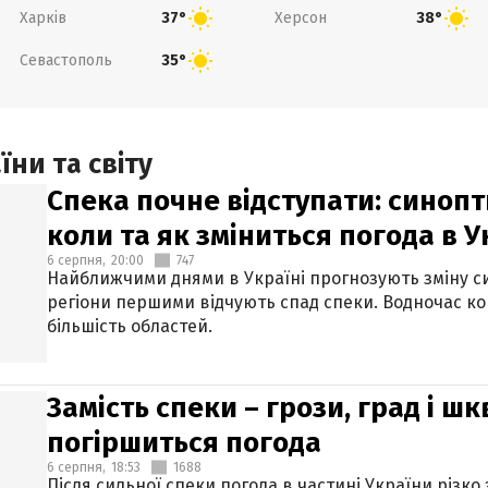
Харків
Херсон
37°
38°
Севастополь
35°
ни та світу
Спека почне відступати: синопт
коли та як зміниться погода в У
6 серпня,
20:00
747
Найближчими днями в Україні прогнозують зміну син
регіони першими відчують спад спеки. Водночас к
більшість областей.
Замість спеки – грози, град і шк
погіршиться погода
6 серпня,
18:53
1688
Після сильної спеки погода в частині України різко