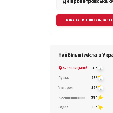
Дніпропетровська
о
ПОКАЗАТИ ІНШІ ОБЛАСТІ
Найбільші міста в Укра
Хмельницький
31°
Луцьк
27°
Ужгород
32°
Кропивницький
38°
Одеса
35°