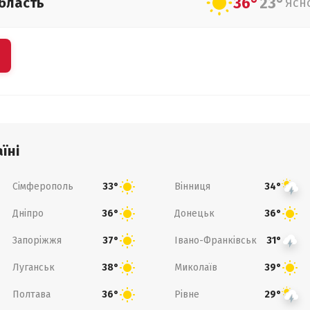
36°
23°
бласть
Ясн
їні
Сімферополь
Вінниця
33°
34°
Дніпро
Донецьк
36°
36°
Запоріжжя
Івано-Франківськ
37°
31°
Луганськ
Миколаїв
38°
39°
Полтава
Рівне
36°
29°