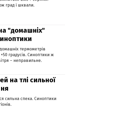
ж град і шквали.
 на "домашніх"
синоптики
 домашніх термометрів
 +50 градусів. Синоптики ж
ітря – неправильне.
й на тлі сильної
пня
ься сильна спека. Синоптики
іонів.