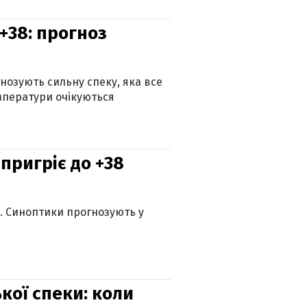
+38: прогноз
гнозують сильну спеку, яка все
мператури очікуються
 пригріє до +38
ю. Синоптики прогнозують у
кої спеки: коли