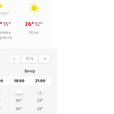
°
15°
26°
12°
нлива
Ясно
рність
7
/14
Вечір
00
18:00
21:00
°
26°
23°
°
26°
23°