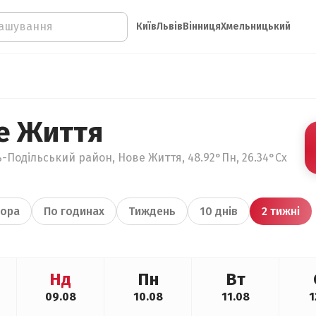
Київ
Львів
Вінниця
Хмельницький
е Життя
-Подільський район, Нове Життя, 48.92°Пн, 26.34°Сх
ора
По годинах
Тиждень
10 днів
2 тижні
Нд
Пн
Вт
09.08
10.08
11.08
1