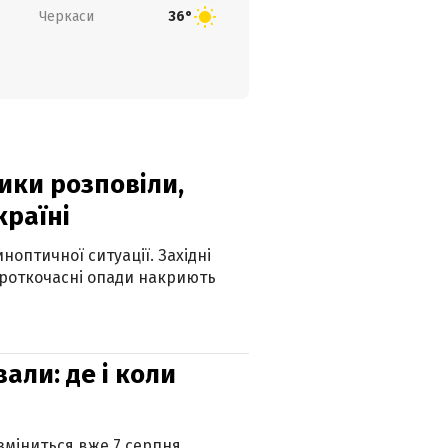
Черкаси
36°
ики розповіли,
країні
оптичної ситуації. Західні
ороткочасні опади накриють
вали: де і коли
 зміниться вже 7 серпня.