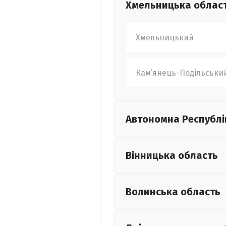
Хмельницька
облас
Хмельницький
Кам’янець-Подільськи
Автономна Республі
Вінницька
область
Волинська
область