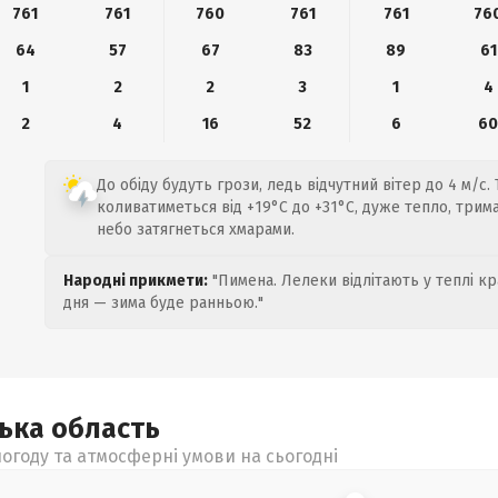
761
761
760
761
761
76
64
57
67
83
89
61
1
2
2
3
1
4
2
4
16
52
6
6
До обіду будуть грози, ледь відчутний вітер до 4 м/с
коливатиметься від +19°C до +31°C, дуже тепло, тримай
небо затягнеться хмарами.
Народні прикмети:
"Пимена. Лелеки відлітають у теплі кр
дня — зима буде ранньою."
цька
область
огоду та атмосферні умови на сьогодні