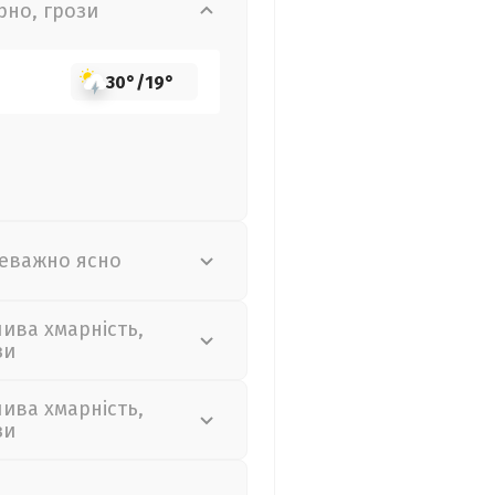
рно, грози
30°
/
19°
еважно ясно
лива хмарність,
зи
лива хмарність,
зи