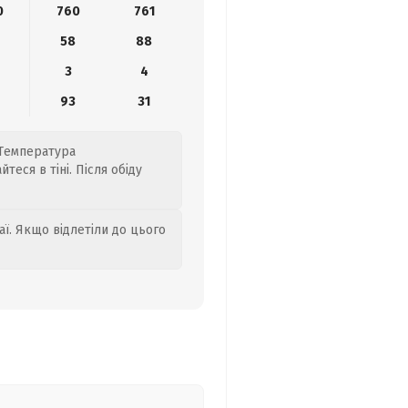
0
760
761
58
88
3
4
0
93
31
. Температура
теся в тіні. Після обіду
аї. Якщо відлетіли до цього