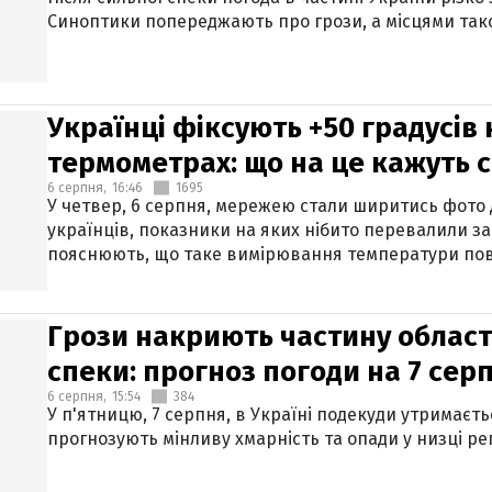
Синоптики попереджають про грози, а місцями тако
Українці фіксують +50 градусів
термометрах: що на це кажуть 
6 серпня,
16:46
1695
У четвер, 6 серпня, мережею стали ширитись фото
українців, показники на яких нібито перевалили за
пояснюють, що таке вимірювання температури пов
Грози накриють частину областе
спеки: прогноз погоди на 7 сер
6 серпня,
15:54
384
У п'ятницю, 7 серпня, в Україні подекуди утримаєт
прогнозують мінливу хмарність та опади у низці рег