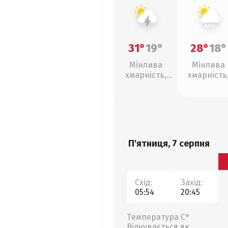
31°
19°
28°
18°
Мінлива
Мінлива
хмарність,
хмарність
грози
зливи
П'ятниця, 7 серпня
Схід:
Захід:
05:54
20:45
Температура С°
Відчувається як