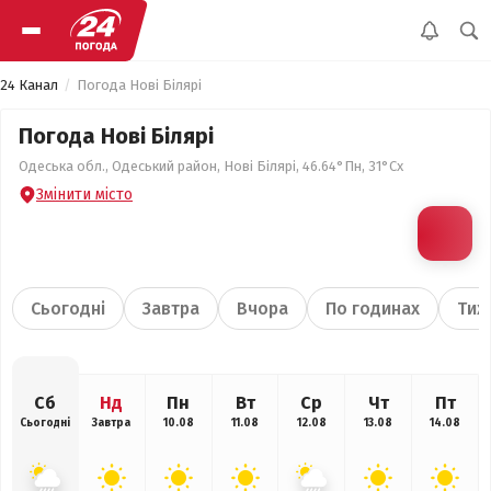
24 Канал
Погода Нові Білярі
Погода Нові Білярі
Одеська обл., Одеський район, Нові Білярі, 46.64°Пн, 31°Сх
Змінити місто
Сьогодні
Завтра
Вчора
По годинах
Тиж
Сб
Нд
Пн
Вт
Ср
Чт
Пт
Сьогодні
Завтра
10.08
11.08
12.08
13.08
14.08