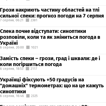
Грози накриють частину областей на тлі
сильної спеки: прогноз погоди на 7 серпня
7 серпня,
06:21
2381
Спека почне відступати: синоптики
розповіли, коли та як зміниться погода в
Україні
6 серпня,
20:00
1021
Замість спеки – грози, град і шквали: де і
коли погіршиться погода
6 серпня,
18:53
2117
Українці фіксують +50 градусів на
"домашніх" термометрах: що на це кажуть
синоптики
6 серпня,
16:46
2325