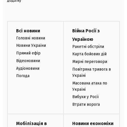
додатку
Всі новини
Війна Росії з
Головні новини
Україною
Новини України
Ракетні обстріли
Прямий ефір
Карта бойових дій
Відеоновини
Мирні переговори
Аудіоновини
Повітряна тривога в
Україні
Погода
Масована атака по
Україні
Вибухи у Росії
Втрати ворога
Мобілізація в
Новини економіки