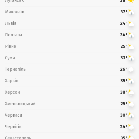
Луганськ
38°
Миколаїв
37°
Львів
24°
Полтава
34°
Рівне
25°
Суми
33°
Тернопіль
26°
Харків
35°
Херсон
38°
Хмельницький
25°
Черкаси
30°
Чернігів
24°
Севастополь
35°