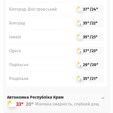
Білгород-Дністровський
37°
/
24°
Болград
35°
/
22°
Ізмаїл
35°
/
23°
Одеса
37°
/
23°
Подільськ
29°
/
20°
Роздільна
35°
/
21°
Автономна Республіка Крим
33°
20°
Мінлива хмарність, слабкий дощ