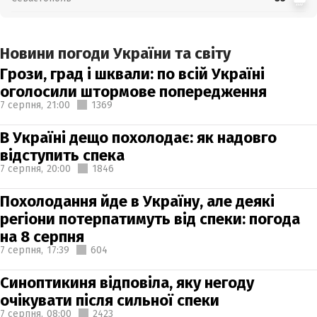
Новини погоди України та світу
Грози, град і шквали: по всій Україні
оголосили штормове попередження
7 серпня,
21:00
1369
В Україні дещо похолодає: як надовго
відступить спека
7 серпня,
20:00
1846
Похолодання йде в Україну, але деякі
регіони потерпатимуть від спеки: погода
на 8 серпня
7 серпня,
17:39
604
Синоптикиня відповіла, яку негоду
очікувати після сильної спеки
7 серпня,
08:00
2423