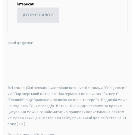
інтересам.
ДО РОЗСИЛОК
Наші додатки:
android
apple
smart tv
samsung smart tv
Всі комерційні рекламні матеріали позначені словами "Спецпроєкт"
чи "Партнерський матеріал". Матеріали з позначкою "Експерт",
"Позиція" відображають позицію авторів та героїв. Редакція може
не поділяти їхніх поглядів. Детальніше щодо реклами та правил
цитування можна ознайомитись в правилах користування сайтом.
Усі права захищені.
Матеріали сайту призначені для осіб старше
21
року (21+)
Онлайн-медіа «24 Канал»