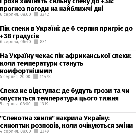
Грози замінять сильну спеку до +38:
прогноз погоди на найближчі дні
6 серпня,
08:00
3342
Пік спеки в Україні: де 6 серпня пригріє до
+38 градусів
6 серпня,
06:40
831
На Україну чекає пік африканської спеки:
коли температури стануть
комфортнішими
5 серпня,
20:00
11478
Спека не відступає: де будуть грози та чи
опуститься температура цього тижня
5 серпня,
08:00
1319
"Спекотна хвиля" накрила Україну:
синоптик розповів, коли очікуються зміни
4 серпня,
08:00
2349