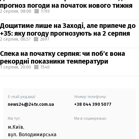
прогноз погоди на початок нового тижня
2 серпня,
08:00
1793
Дощитиме лише на Заході, але припече до
+35: яку погоду прогнозують на 2 серпня
2 серпня,
06:57
2697
Спека на початку серпня: чи поб'є вона
рекордні показники температури
1 серпня,
20:00
1540
E-mail редакції
Номер телефону:
news24@24tv.com.ua
+38 044 390 5077
Ми тут:
Ми в соцмережах:
м.Київ
,
вул. Володимирська