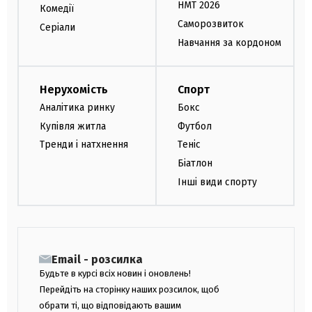
НМТ 2026
Комедії
Саморозвиток
Серіали
Навчання за кордоном
Нерухомість
Спорт
Аналітика ринку
Бокс
Купівля житла
Футбол
Тренди і натхнення
Теніс
Біатлон
Інші види спорту
Email - розсилка
Будьте в курсі всіх новин і оновлень!
Перейдіть на сторінку наших розсилок, щоб
обрати ті, що відповідають вашим