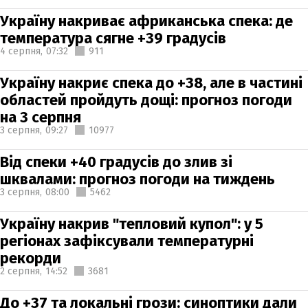
Україну накриває африканська спека: де
температура сягне +39 градусів
4 серпня,
07:32
911
Україну накриє спека до +38, але в частині
областей пройдуть дощі: прогноз погоди
на 3 серпня
3 серпня,
09:27
10977
Від спеки +40 градусів до злив зі
шквалами: прогноз погоди на тиждень
3 серпня,
08:00
5462
Україну накрив "тепловий купол": у 5
регіонах зафіксували температурні
рекорди
2 серпня,
14:52
3681
До +37 та локальні грози: синоптики дали