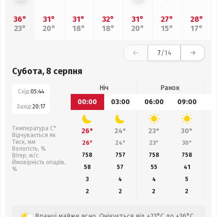
36°
31°
31°
32°
31°
27°
28°
23°
20°
18°
18°
20°
15°
17°
7
/14
Субота, 8 серпня
Ніч
Ранок
Схід:
05:44
00:00
03:00
06:00
09:00
1
Захід:
20:17
Температура С°
26°
24°
23°
30°
Відчувається як
Тиск, мм
26°
24°
23°
30°
Вологість, %
758
757
758
758
Вітер, м/с
Ймовірність опадів,
58
57
55
41
%
3
4
4
5
2
2
2
2
Вранці майже ясно. Очікується від +23°C до +36°C,