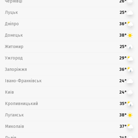
Чернівці
26°
Луцьк
25°
Дніпро
36°
Донецьк
38°
Житомир
25°
Ужгород
29°
Запоріжжя
36°
Івано-Франківськ
24°
Київ
24°
Кропивницький
35°
Луганськ
38°
Миколаїв
37°
Львів
24°