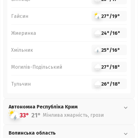
Гайсин
27°
/
19°
Жмеринка
24°
/
16°
Хмільник
25°
/
16°
Могилів-Подільський
27°
/
18°
Тульчин
26°
/
18°
Автономна Республіка Крим
33°
21°
Мінлива хмарність, грози
Волинська
область