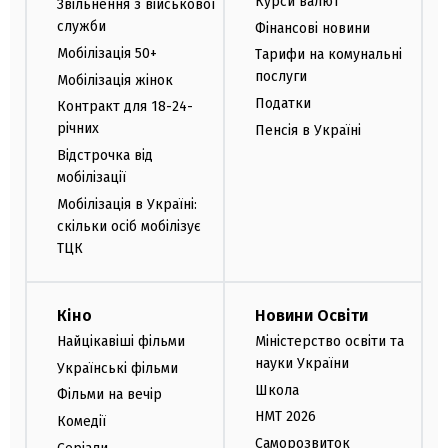
Курси валют
Звільнення з військової
служби
Фінансові новини
Мобілізація 50+
Тарифи на комунальні
послуги
Мобілізація жінок
Податки
Контракт для 18-24-
річних
Пенсія в Україні
Відстрочка від
мобілізації
Мобілізація в Україні:
скільки осіб мобілізує
ТЦК
Кіно
Новини Освіти
Найцікавіші фільми
Міністерство освіти та
науки України
Українські фільми
Школа
Фільми на вечір
НМТ 2026
Комедії
Саморозвиток