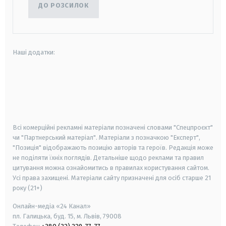
ДО РОЗСИЛОК
Наші додатки:
android
apple
smart tv
samsung smart tv
Всі комерційні рекламні матеріали позначені словами "Спецпроєкт"
чи "Партнерський матеріал". Матеріали з позначкою "Експерт",
"Позиція" відображають позицію авторів та героїв. Редакція може
не поділяти їхніх поглядів. Детальніше щодо реклами та правил
цитування можна ознайомитись в правилах користування сайтом.
Усі права захищені.
Матеріали сайту призначені для осіб старше
21
року (21+)
Онлайн-медіа «24 Канал»
пл. Галицька, буд. 15, м. Львів, 79008