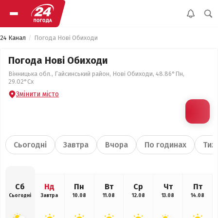
24 Канал
Погода Нові Обиходи
Погода Нові Обиходи
Вінницька обл., Гайсинський район, Нові Обиходи, 48.86°Пн,
29.02°Сх
Змінити місто
Сьогодні
Завтра
Вчора
По годинах
Тиж
Сб
Нд
Пн
Вт
Ср
Чт
Пт
Сьогодні
Завтра
10.08
11.08
12.08
13.08
14.08