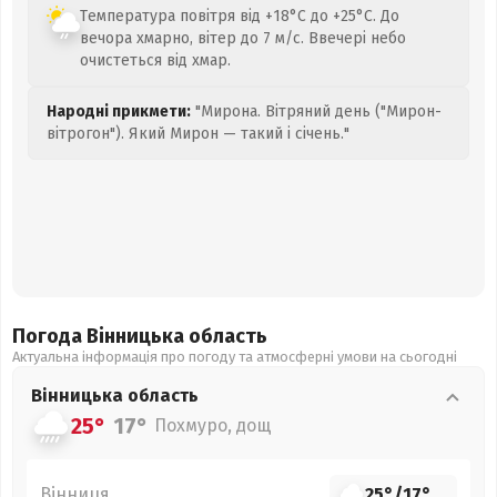
Температура повітря від +18°C до +25°C. До
вечора хмарно, вітер до 7 м/с. Ввечері небо
очистеться від хмар.
Народні прикмети:
"Мирона. Вітряний день ("Мирон-
вітрогон"). Який Мирон — такий і січень."
Погода Вінницька
область
Актуальна інформація про погоду та атмосферні умови на сьогодні
Вінницька
область
25°
17°
Похмуро, дощ
Вінниця
25°
/
17°