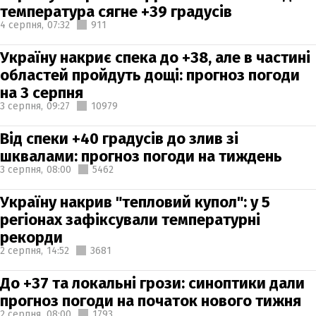
температура сягне +39 градусів
4 серпня,
07:32
911
Україну накриє спека до +38, але в частині
областей пройдуть дощі: прогноз погоди
на 3 серпня
3 серпня,
09:27
10979
Від спеки +40 градусів до злив зі
шквалами: прогноз погоди на тиждень
3 серпня,
08:00
5462
Україну накрив "тепловий купол": у 5
регіонах зафіксували температурні
рекорди
2 серпня,
14:52
3681
До +37 та локальні грози: синоптики дали
прогноз погоди на початок нового тижня
2 серпня,
08:00
1793