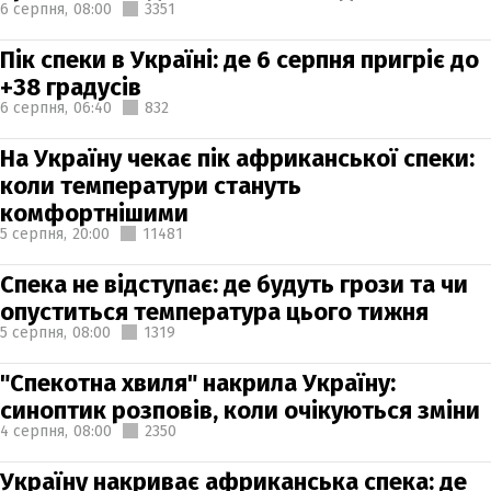
6 серпня,
08:00
3351
Пік спеки в Україні: де 6 серпня пригріє до
+38 градусів
6 серпня,
06:40
832
На Україну чекає пік африканської спеки:
коли температури стануть
комфортнішими
5 серпня,
20:00
11481
Спека не відступає: де будуть грози та чи
опуститься температура цього тижня
5 серпня,
08:00
1319
"Спекотна хвиля" накрила Україну:
синоптик розповів, коли очікуються зміни
4 серпня,
08:00
2350
Україну накриває африканська спека: де