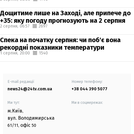
Дощитиме лише на Заході, але припече до
+35: яку погоду прогнозують на 2 серпня
2 серпня,
06:57
2697
Спека на початку серпня: чи поб'є вона
рекордні показники температури
1 серпня,
20:00
1540
E-mail редакції
Номер телефону:
news24@24tv.com.ua
+38 044 390 5077
Ми тут:
Ми в соцмережах:
м.Київ
,
вул. Володимирська
офіс
61/11,
50