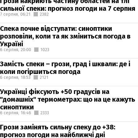
Грози накриють частину областей на тлі
сильної спеки: прогноз погоди на 7 серпня
7 серпня,
06:21
2382
Спека почне відступати: синоптики
розповіли, коли та як зміниться погода в
Україні
6 серпня,
20:00
1023
Замість спеки – грози, град і шквали: де і
коли погіршиться погода
6 серпня,
18:53
2121
Українці фіксують +50 градусів на
"домашніх" термометрах: що на це кажуть
синоптики
6 серпня,
16:46
2333
Грози замінять сильну спеку до +38:
прогноз погоди на найближчі дні