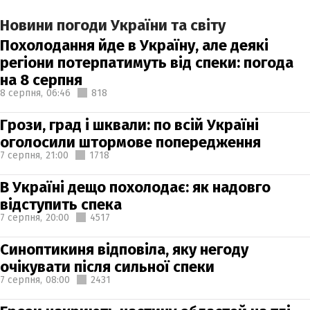
Новини погоди України та світу
Похолодання йде в Україну, але деякі
регіони потерпатимуть від спеки: погода
на 8 серпня
8 серпня,
06:46
818
Грози, град і шквали: по всій Україні
оголосили штормове попередження
7 серпня,
21:00
1718
В Україні дещо похолодає: як надовго
відступить спека
7 серпня,
20:00
4517
Синоптикиня відповіла, яку негоду
очікувати після сильної спеки
7 серпня,
08:00
2431