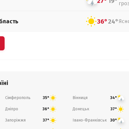
27°
19°
гро
36°
24°
бласть
Ясн
їні
Сімферополь
Вінниця
35°
34°
Дніпро
Донецьк
36°
37°
Запоріжжя
Івано-Франківськ
37°
30°