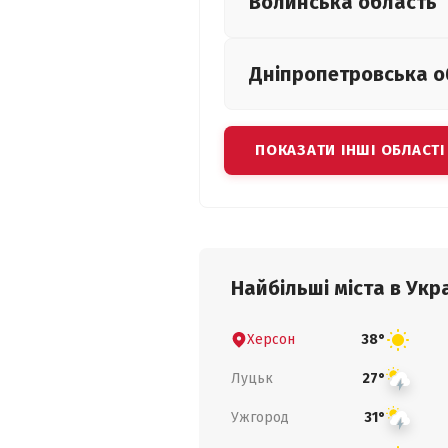
Волинська
область
Дніпропетровська
о
ПОКАЗАТИ ІНШІ ОБЛАСТІ
Найбільші міста в Укра
Херсон
38°
Луцьк
27°
Ужгород
31°