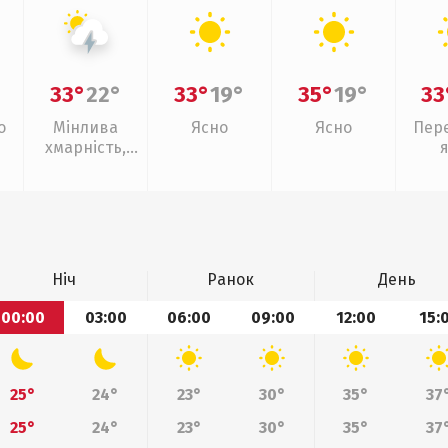
33°
22°
33°
19°
35°
19°
33
о
Мінлива
Ясно
Ясно
Пер
хмарність,
грози
Ніч
Ранок
День
00:00
03:00
06:00
09:00
12:00
15:
25°
24°
23°
30°
35°
37
25°
24°
23°
30°
35°
37