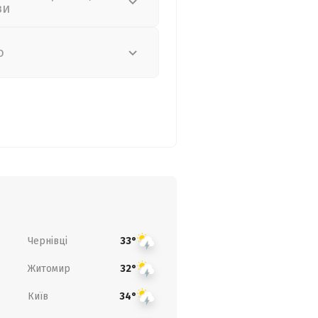
зи
о
Чернівці
33°
Житомир
32°
Київ
34°