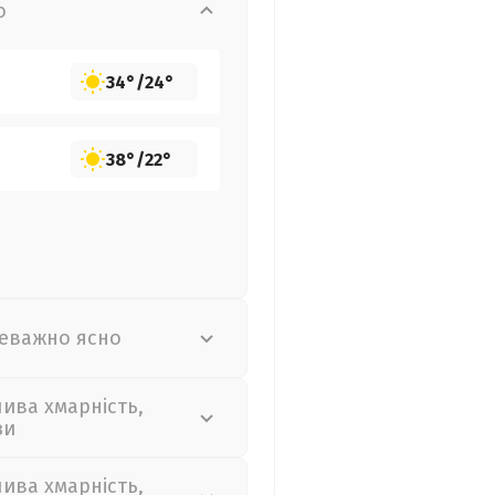
о
34°
/
24°
38°
/
22°
еважно ясно
лива хмарність,
зи
лива хмарність,