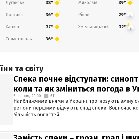
Луганськ
Миколаїв
38°
39°
Полтава
Рівне
36°
29°
Харків
Хмельницький
37°
32°
Севастополь
36°
ни та світу
Спека почне відступати: синопт
коли та як зміниться погода в У
6 серпня,
20:00
611
Найближчими днями в Україні прогнозують зміну син
регіони першими відчують спад спеки. Водночас к
більшість областей.
Замість спеки – грози, град і шк