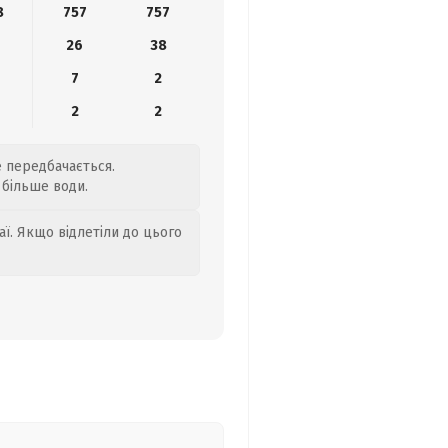
8
757
757
26
38
7
2
2
2
е передбачається.
 більше води.
аї. Якщо відлетіли до цього