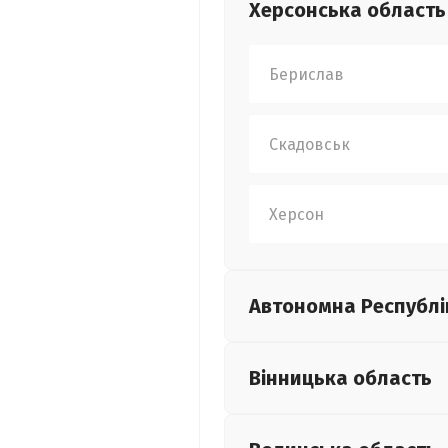
Херсонська
область
Берислав
Скадовськ
Херсон
Автономна Республі
Вінницька
область