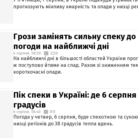
прогнозують мінливу хмарність та опади у низці рег
Грози замінять сильну спеку до 
погоди на найближчі дні
6 серпня,
08:00
3220
На найближчі дні в більшості областей України про
ж поступово йтиме на спад. Разом зі зниженням те
короткочасні опади.
Пік спеки в Україні: де 6 серпня
градусів
6 серпня,
06:40
813
Погода у четвер, 6 серпня, буде спекотною та сухо
низці регіонів до 38 градусів тепла вдень.