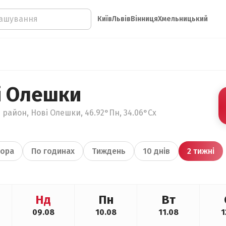
Київ
Львів
Вінниця
Хмельницький
і Олешки
 район, Нові Олешки, 46.92°Пн, 34.06°Сх
ора
По годинах
Тиждень
10 днів
2 тижні
Нд
Пн
Вт
09.08
10.08
11.08
1