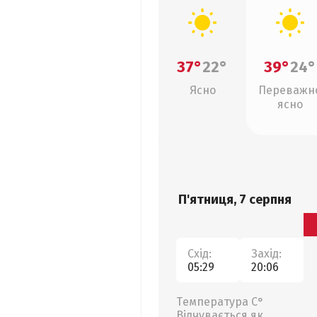
37°
22°
39°
24°
Ясно
Переважн
ясно
П'ятниця, 7 серпня
Схід:
Захід:
05:29
20:06
Температура С°
Відчувається як