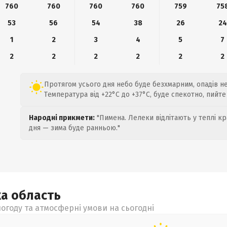
760
760
760
760
759
75
53
56
54
38
26
24
1
2
3
4
5
7
2
2
2
2
2
2
Протягом усього дня небо буде безхмарним, опадів н
Температура від +22°C до +37°C, буде спекотно, пийте
Народні прикмети:
"Пимена. Лелеки відлітають у теплі кр
дня — зима буде ранньою."
ка
область
огоду та атмосферні умови на сьогодні