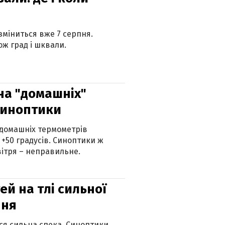
 зміниться вже 7 серпня.
ж град і шквали.
 на "домашніх"
синоптики
 домашніх термометрів
 +50 градусів. Синоптики ж
ітря – неправильне.
й на тлі сильної
пня
ься сильна спека. Синоптики