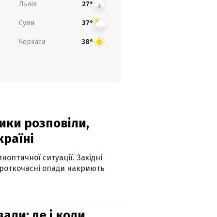
Львів
27°
Суми
37°
Черкаси
38°
ики розповіли,
країні
оптичної ситуації. Західні
ороткочасні опади накриють
вали: де і коли