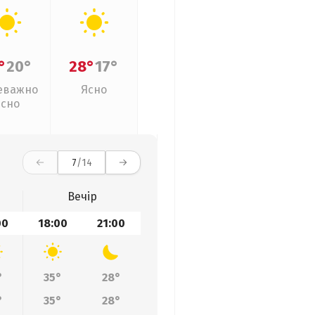
°
20°
28°
17°
еважно
Ясно
ясно
7
/14
Вечір
00
18:00
21:00
°
35°
28°
°
35°
28°