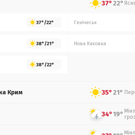
37°
22°
Ясн
37°
/
22°
Генічеськ
38°
/
21°
Нова Каховка
38°
/
22°
35°
21°
ка Крим
Пер
Мін
34°
19°
гро
Мін