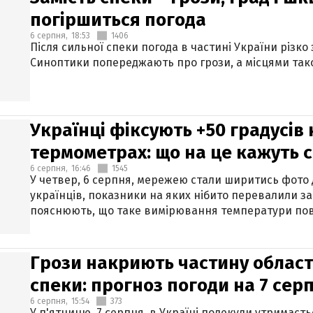
погіршиться погода
6 серпня,
18:53
1406
Після сильної спеки погода в частині України різко
Синоптики попереджають про грози, а місцями тако
Українці фіксують +50 градусів
термометрах: що на це кажуть 
6 серпня,
16:46
1545
У четвер, 6 серпня, мережею стали ширитись фото
українців, показники на яких нібито перевалили за
пояснюють, що таке вимірювання температури пов
Грози накриють частину областе
спеки: прогноз погоди на 7 сер
6 серпня,
15:54
373
У п'ятницю, 7 серпня, в Україні подекуди утримаєт