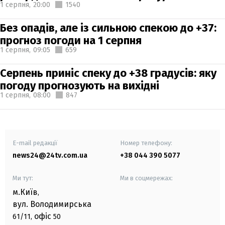
1 серпня,
20:00
1540
Без опадів, але із сильною спекою до +37:
прогноз погоди на 1 серпня
1 серпня,
09:05
659
Серпень приніс спеку до +38 градусів: яку
погоду прогнозують на вихідні
1 серпня,
08:00
847
E-mail редакції
Номер телефону:
news24@24tv.com.ua
+38 044 390 5077
Ми тут:
Ми в соцмережах:
м.Київ
,
вул. Володимирська
офіс
61/11,
50