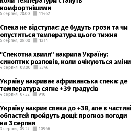
коли температури стануть
комфортнішими
5 серпня,
20:00
11462
Спека не відступає: де будуть грози та чи
опуститься температура цього тижня
5 серпня,
08:00
1314
"Спекотна хвиля" накрила Україну:
синоптик розповів, коли очікуються зміни
4 серпня,
08:00
2346
Україну накриває африканська спека: де
температура сягне +39 градусів
4 серпня,
07:32
910
Україну накриє спека до +38, але в частині
областей пройдуть дощі: прогноз погоди
на 3 серпня
3 серпня,
09:27
10966