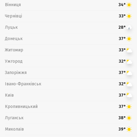
Вінниця
34°
Чернівці
33°
Луцьк
28°
Донецьк
37°
Житомир
33°
Ужгород
32°
Запоріжжя
37°
Івано-Франківськ
32°
Київ
37°
Кропивницький
37°
Луганськ
38°
Миколаїв
39°