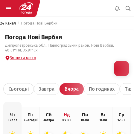
24 Канал
Погода Нові Вербки
Погода Нові Вербки
Дніпропетровська обл., Павлоградський район, Нові Вербки,
48.61°Пн, 35.91°Сх
Змінити місто
Сьогодні
Завтра
Вчора
По годинах
Тиж
Чт
Пт
Сб
Нд
Пн
Вт
Ср
Вчора
Сьогодні
Завтра
09.08
10.08
11.08
12.08