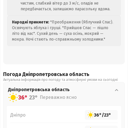
чистим, слабкий вітер до 3 м/с, опадів не
передбачається, залишаємо парасольку вдома.
Народні прикмети:
"Преображення (Яблучний Спас).
Освячують яблука і груші. "Прийшов Спас — пішло
літо від нас". Сухий день — суха осінь, мокрий —
мокра. Ночі стають по-справжньому холодними."
Погода Дніпропетровська
область
Актуальна інформація про погоду та атмосферні умови на сьогодні
Дніпропетровська
область
36°
23°
Переважно ясно
Дніпро
36°
/
23°