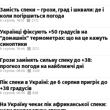
Замість спеки – грози, град і шквали: де і
коли погіршиться погода
6 серпня,
18:53
2112
Українці фіксують +50 градусів на
"домашніх" термометрах: що на це кажуть
синоптики
6 серпня,
16:46
2272
Грози замінять сильну спеку до +38:
прогноз погоди на найближчі дні
6 серпня,
08:00
3330
Пік спеки в Україні: де 6 серпня пригріє до
+38 градусів
6 серпня,
06:40
828
На Україну чекає пік африканської спеки: