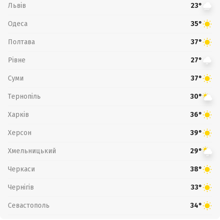
Львів
23°
Одеса
35°
Полтава
37°
Рівне
27°
Суми
37°
Тернопіль
30°
Харків
36°
Херсон
39°
Хмельницький
29°
Черкаси
38°
Чернігів
33°
Севастополь
34°