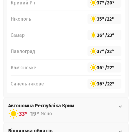
Кривий Ріг
37°
/
20°
Нікополь
35°
/
22°
Самар
36°
/
23°
Павлоград
37°
/
22°
Кам’янське
36°
/
22°
Синельникове
36°
/
22°
Автономна Республіка Крим
33°
19°
Ясно
Вінницька
область