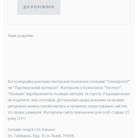
ДО РОЗСИЛОК
Наші додатки:
android
apple
smart tv
samsung smart tv
Всі комерційні рекламні матеріали позначені словами "Спецпроєкт"
чи "Партнерський матеріал". Матеріали з позначкою "Експерт",
"Позиція" відображають позицію авторів та героїв. Редакція може
не поділяти їхніх поглядів. Детальніше щодо реклами та правил
цитування можна ознайомитись в правилах користування сайтом.
Усі права захищені.
Матеріали сайту призначені для осіб старше
21
року (21+)
Онлайн-медіа «24 Канал»
пл. Галицька, буд. 15, м. Львів, 79008