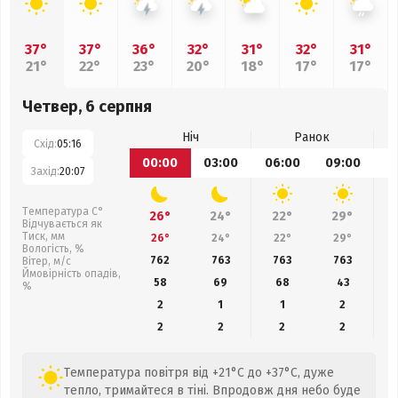
37°
37°
36°
32°
31°
32°
31°
21°
22°
23°
20°
18°
17°
17°
Четвер, 6 серпня
Ніч
Ранок
Схід:
05:16
00:00
03:00
06:00
09:00
1
Захід:
20:07
Температура С°
26°
24°
22°
29°
Відчувається як
Тиск, мм
26°
24°
22°
29°
Вологість, %
762
763
763
763
Вітер, м/с
Ймовірність опадів,
58
69
68
43
%
2
1
1
2
2
2
2
2
Температура повітря від +21°C до +37°C, дуже
тепло, тримайтеся в тіні. Впродовж дня небо буде