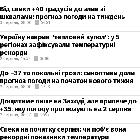
Від спеки +40 градусів до злив зі
шквалами: прогноз погоди на тиждень
3 серпня,
08:00
5461
Україну накрив "тепловий купол": у 5
регіонах зафіксували температурні
рекорди
2 серпня,
14:52
3680
До +37 та локальні грози: синоптики дали
прогноз погоди на початок нового тижня
2 серпня,
08:00
1793
Дощитиме лише на Заході, але припече до
+35: яку погоду прогнозують на 2 серпня
2 серпня,
06:57
2697
Спека на початку серпня: чи поб'є вона
рекордні показники температури