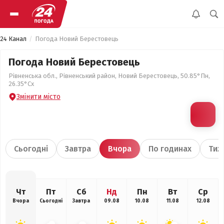
24 Канал
Погода Новий Берестовець
Погода Новий Берестовець
Рівненська обл., Рівненський район, Новий Берестовець, 50.85°Пн,
26.35°Сх
Змінити місто
Сьогодні
Завтра
Вчора
По годинах
Тиж
Чт
Пт
Сб
Нд
Пн
Вт
Ср
Вчора
Сьогодні
Завтра
09.08
10.08
11.08
12.08