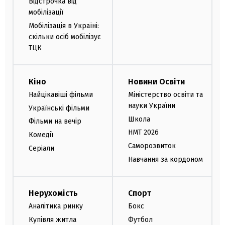
Відстрочка від
мобілізації
Мобілізація в Україні:
скільки осіб мобілізує
ТЦК
Кіно
Новини Освіти
Найцікавіші фільми
Міністерство освіти та
науки України
Українські фільми
Школа
Фільми на вечір
НМТ 2026
Комедії
Саморозвиток
Серіали
Навчання за кордоном
Нерухомість
Спорт
Аналітика ринку
Бокс
Купівля житла
Футбол