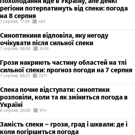
Похолодання йде в Україну, але деякі
регіони потерпатимуть від спеки: погода
на 8 серпня
7 серпня,
17:39
401
Синоптикиня відповіла, яку негоду
очікувати після сильної спеки
7 серпня,
08:00
2410
Грози накриють частину областей на тлі
сильної спеки: прогноз погоди на 7 серпня
7 серпня,
06:21
2371
Спека почне відступати: синоптики
розповіли, коли та як зміниться погода в
Україні
6 серпня,
20:00
974
Замість спеки – грози, град і шквали: де і
коли погіршиться погода