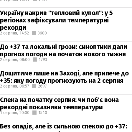
Україну накрив "тепловий купол": у 5
регіонах зафіксували температурні
рекорди
2 серпня,
14:52
3680
До +37 та локальні грози: синоптики дали
прогноз погоди на початок нового тижня
2 серпня,
08:00
1793
Дощитиме лише на Заході, але припече до
+35: яку погоду прогнозують на 2 серпня
2 серпня,
06:57
2697
Спека на початку серпня: чи поб'є вона
рекордні показники температури
1 серпня,
20:00
1540
Без опадів, але із сильною спекою до +37: