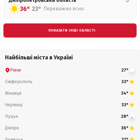
Дніпропетровська
область
36°
23°
Переважно ясно
ПОКАЗАТИ ІНШІ ОБЛАСТІ
Найбільші міста в Україні
Рівне
27°
Сімферополь
33°
Вінниця
34°
Чернівці
33°
Луцьк
28°
Дніпро
36°
Донецьк
37°