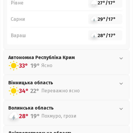
Рівне
27°
/
17°
Сарни
29°
/
17°
Вараш
28°
/
17°
Автономна Республіка Крим
33°
19°
Ясно
Вінницька
область
34°
22°
Переважно ясно
Волинська
область
28°
19°
Похмуро, грози