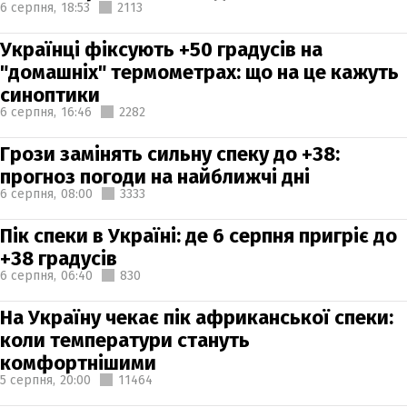
6 серпня,
18:53
2113
Українці фіксують +50 градусів на
"домашніх" термометрах: що на це кажуть
синоптики
6 серпня,
16:46
2282
Грози замінять сильну спеку до +38:
прогноз погоди на найближчі дні
6 серпня,
08:00
3333
Пік спеки в Україні: де 6 серпня пригріє до
+38 градусів
6 серпня,
06:40
830
На Україну чекає пік африканської спеки:
коли температури стануть
комфортнішими
5 серпня,
20:00
11464