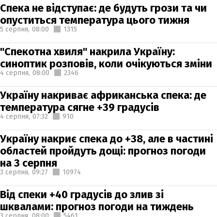
Спека не відступає: де будуть грози та чи
опуститься температура цього тижня
5 серпня,
08:00
1315
"Спекотна хвиля" накрила Україну:
синоптик розповів, коли очікуються зміни
4 серпня,
08:00
2346
Україну накриває африканська спека: де
температура сягне +39 градусів
4 серпня,
07:32
910
Україну накриє спека до +38, але в частині
областей пройдуть дощі: прогноз погоди
на 3 серпня
3 серпня,
09:27
10974
Від спеки +40 градусів до злив зі
шквалами: прогноз погоди на тиждень
3 серпня,
08:00
5461