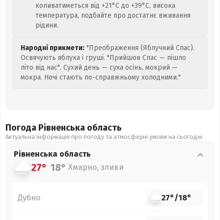
коливатиметься від +21°C до +39°C, висока
температура, подбайте про достатнє вживання
рідини.
Народні прикмети:
"Преображення (Яблучний Спас).
Освячують яблука і груші. "Прийшов Спас — пішло
літо від нас". Сухий день — суха осінь, мокрий —
мокра. Ночі стають по-справжньому холодними."
Погода Рівненська
область
Актуальна інформація про погоду та атмосферні умови на сьогодні
Рівненська
область
27°
18°
Хмарно, зливи
Дубно
27°
/
18°