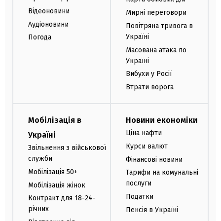
Відеоновини
Мирні переговори
Аудіоновини
Повітряна тривога в
Україні
Погода
Масована атака по
Україні
Вибухи у Росії
Втрати ворога
Мобілізація в
Новини економіки
Ціна нафти
Україні
Курси валют
Звільнення з військової
служби
Фінансові новини
Мобілізація 50+
Тарифи на комунальні
послуги
Мобілізація жінок
Податки
Контракт для 18-24-
річних
Пенсія в Україні