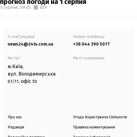
прогноз погоди на 1 серпня
1 серпня,
09:05
659
E-mail редакції
Номер телефону:
news24@24tv.com.ua
+38 044 390 5077
Ми тут:
Ми в соцмережах:
м.Київ
,
вул. Володимирська
офіс
61/11,
50
Про нас
Угода Користувача Спільноти
Редакція
Правила коментування