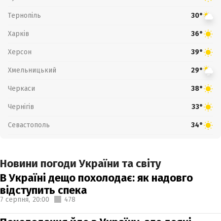
Тернопіль
30°
Харків
36°
Херсон
39°
Хмельницький
29°
Черкаси
38°
Чернігів
33°
Севастополь
34°
Новини погоди України та світу
В Україні дещо похолодає: як надовго
відступить спека
7 серпня,
20:00
478