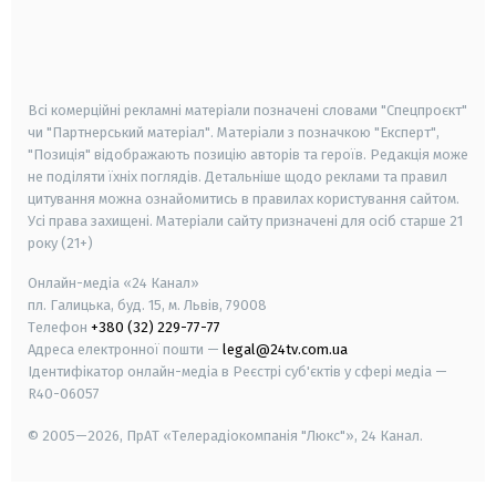
android
apple
smart tv
samsung smart tv
Всі комерційні рекламні матеріали позначені словами "Спецпроєкт"
чи "Партнерський матеріал". Матеріали з позначкою "Експерт",
"Позиція" відображають позицію авторів та героїв. Редакція може
не поділяти їхніх поглядів. Детальніше щодо реклами та правил
цитування можна ознайомитись в правилах користування сайтом.
Усі права захищені.
Матеріали сайту призначені для осіб старше
21
року (21+)
Онлайн-медіа «24 Канал»
пл. Галицька, буд. 15, м. Львів, 79008
Телефон
+380 (32) 229-77-77
Адреса електронної пошти —
legal@24tv.com.ua
Ідентифікатор онлайн-медіа в Реєстрі суб'єктів у сфері медіа —
R40-06057
© 2005—2026,
ПрАТ «Телерадіокомпанія "Люкс"», 24 Канал.