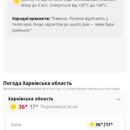
вітер до 3 м/с. Очікується від +20°C до +36°C.
Народні прикмети:
"Пимена. Лелеки відлітають у
теплі краї. Якщо відлетіли до цього дня — зима буде
ранньою."
Погода Харківська
область
Актуальна інформація про погоду та атмосферні умови на сьогодні
Харківська
область
36°
17°
Переважно ясно
Ізюм
36°
/
17°