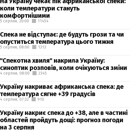
На Україну чекає пік африканської спеки:
коли температури стануть
комфортнішими
5 серпня,
20:00
11454
Спека не відступає: де будуть грози та чи
опуститься температура цього тижня
5 серпня,
08:00
1313
"Спекотна хвиля" накрила Україну:
синоптик розповів, коли очікуються зміни
4 серпня,
08:00
2345
Україну накриває африканська спека: де
температура сягне +39 градусів
4 серпня,
07:32
910
Україну накриє спека до +38, але в частині
областей пройдуть дощі: прогноз погоди
на 3 серпня