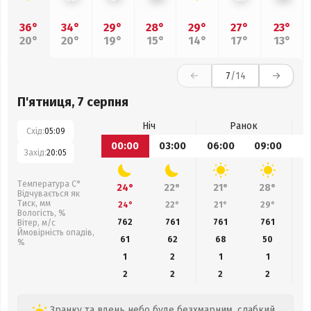
36°
34°
29°
28°
29°
27°
23°
20°
20°
19°
15°
14°
17°
13°
7
/14
П'ятниця, 7 серпня
Ніч
Ранок
Схід:
05:09
00:00
03:00
06:00
09:00
1
Захід:
20:05
Температура С°
24°
22°
21°
28°
Відчувається як
Тиск, мм
24°
22°
21°
29°
Вологість, %
762
761
761
761
Вітер, м/с
Ймовірність опадів,
61
62
68
50
%
1
2
1
1
2
2
2
2
Зранку та вдень небо буде безхмарним, слабкий