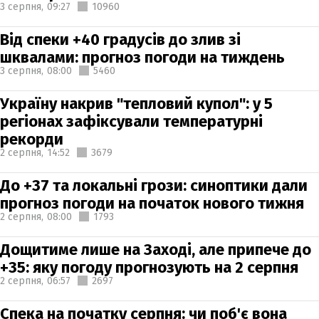
3 серпня,
09:27
10960
Від спеки +40 градусів до злив зі
шквалами: прогноз погоди на тиждень
3 серпня,
08:00
5460
Україну накрив "тепловий купол": у 5
регіонах зафіксували температурні
рекорди
2 серпня,
14:52
3679
До +37 та локальні грози: синоптики дали
прогноз погоди на початок нового тижня
2 серпня,
08:00
1793
Дощитиме лише на Заході, але припече до
+35: яку погоду прогнозують на 2 серпня
2 серпня,
06:57
2697
Спека на початку серпня: чи поб'є вона