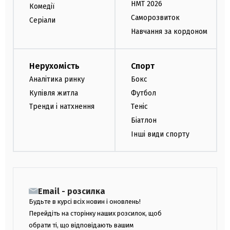
НМТ 2026
Комедії
Саморозвиток
Серіали
Навчання за кордоном
Нерухомість
Спорт
Аналітика ринку
Бокс
Купівля житла
Футбол
Тренди і натхнення
Теніс
Біатлон
Інші види спорту
Email - розсилка
Будьте в курсі всіх новин і оновлень!
Перейдіть на сторінку наших розсилок, щоб
обрати ті, що відповідають вашим