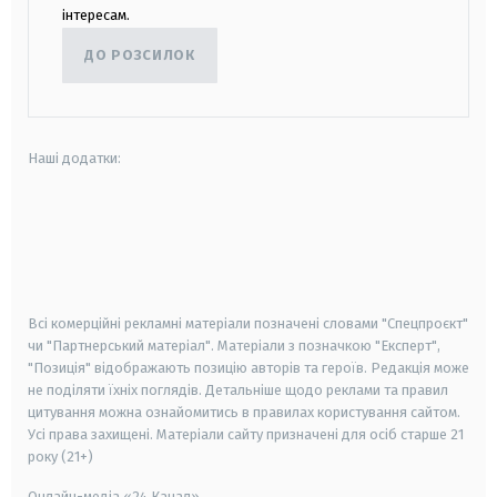
інтересам.
ДО РОЗСИЛОК
Наші додатки:
android
apple
smart tv
samsung smart tv
Всі комерційні рекламні матеріали позначені словами "Спецпроєкт"
чи "Партнерський матеріал". Матеріали з позначкою "Експерт",
"Позиція" відображають позицію авторів та героїв. Редакція може
не поділяти їхніх поглядів. Детальніше щодо реклами та правил
цитування можна ознайомитись в правилах користування сайтом.
Усі права захищені.
Матеріали сайту призначені для осіб старше
21
року (21+)
Онлайн-медіа «24 Канал»