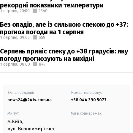
рекордні показники температури
1 серпня,
20:00
1540
Без опадів, але із сильною спекою до +37:
прогноз погоди на 1 серпня
1 серпня,
09:05
659
Серпень приніс спеку до +38 градусів: яку
погоду прогнозують на вихідні
1 серпня,
08:00
847
E-mail редакції
Номер телефону:
news24@24tv.com.ua
+38 044 390 5077
Ми тут:
Ми в соцмережах:
м.Київ
,
вул. Володимирська