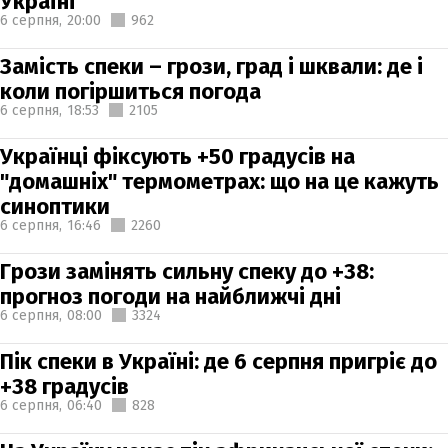
Україні
6 серпня,
20:00
962
Замість спеки – грози, град і шквали: де і
коли погіршиться погода
6 серпня,
18:53
2105
Українці фіксують +50 градусів на
"домашніх" термометрах: що на це кажуть
синоптики
6 серпня,
16:46
2260
Грози замінять сильну спеку до +38:
прогноз погоди на найближчі дні
6 серпня,
08:00
3324
Пік спеки в Україні: де 6 серпня пригріє до
+38 градусів
6 серпня,
06:40
828