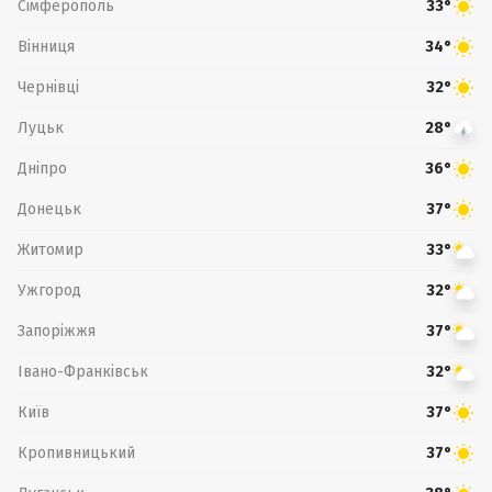
Сімферополь
33°
Вінниця
34°
Чернівці
32°
Луцьк
28°
Дніпро
36°
Донецьк
37°
Житомир
33°
Ужгород
32°
Запоріжжя
37°
Івано-Франківськ
32°
Київ
37°
Кропивницький
37°