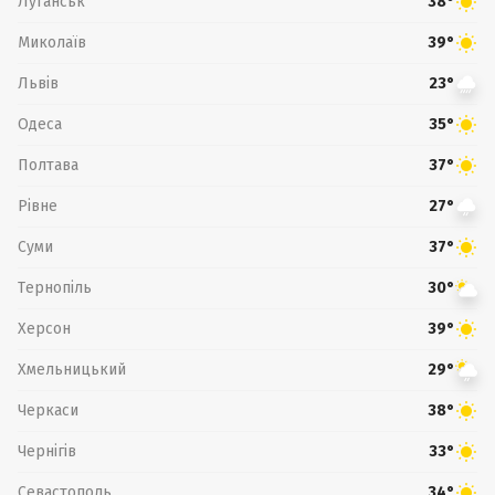
Луганськ
38°
Миколаїв
39°
Львів
23°
Одеса
35°
Полтава
37°
Рівне
27°
Суми
37°
Тернопіль
30°
Херсон
39°
Хмельницький
29°
Черкаси
38°
Чернігів
33°
Севастополь
34°