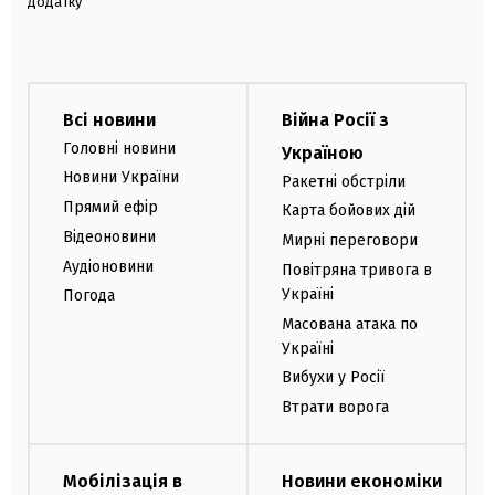
додатку
Всі новини
Війна Росії з
Головні новини
Україною
Новини України
Ракетні обстріли
Прямий ефір
Карта бойових дій
Відеоновини
Мирні переговори
Аудіоновини
Повітряна тривога в
Україні
Погода
Масована атака по
Україні
Вибухи у Росії
Втрати ворога
Мобілізація в
Новини економіки