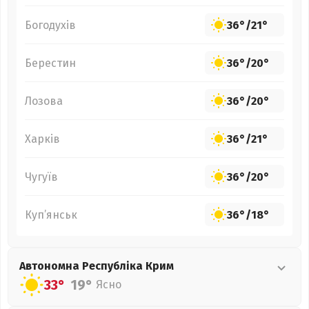
Богодухів
36°
/
21°
Берестин
36°
/
20°
Лозова
36°
/
20°
Харків
36°
/
21°
Чугуїв
36°
/
20°
Куп’янськ
36°
/
18°
Автономна Республіка Крим
33°
19°
Ясно