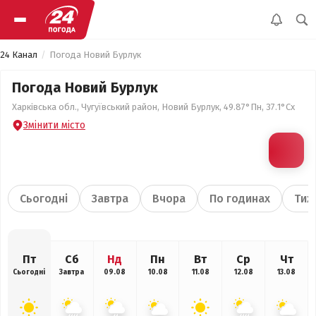
24 Канал
Погода Новий Бурлук
Погода Новий Бурлук
Харківська обл., Чугуївський район, Новий Бурлук, 49.87°Пн, 37.1°Сх
Змінити місто
Сьогодні
Завтра
Вчора
По годинах
Тиж
Пт
Сб
Нд
Пн
Вт
Ср
Чт
Сьогодні
Завтра
09.08
10.08
11.08
12.08
13.08