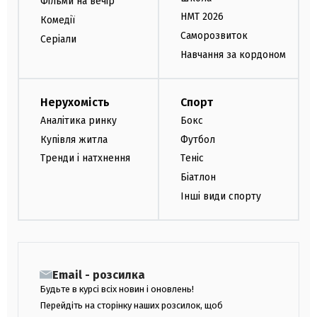
Фільми на вечір
НМТ 2026
Комедії
Саморозвиток
Серіали
Навчання за кордоном
Нерухомість
Спорт
Аналітика ринку
Бокс
Купівля житла
Футбол
Тренди і натхнення
Теніс
Біатлон
Інші види спорту
Email - розсилка
Будьте в курсі всіх новин і оновлень!
Перейдіть на сторінку наших розсилок, щоб