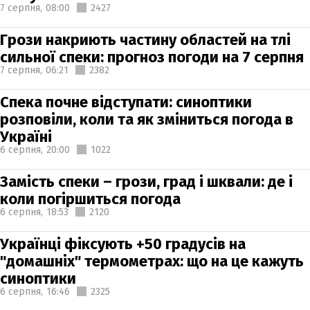
7 серпня,
08:00
2427
Грози накриють частину областей на тлі
сильної спеки: прогноз погоди на 7 серпня
7 серпня,
06:21
2382
Спека почне відступати: синоптики
розповіли, коли та як зміниться погода в
Україні
6 серпня,
20:00
1022
Замість спеки – грози, град і шквали: де і
коли погіршиться погода
6 серпня,
18:53
2120
Українці фіксують +50 градусів на
"домашніх" термометрах: що на це кажуть
синоптики
6 серпня,
16:46
2325