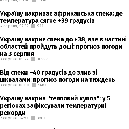
4 серпня,
08:00
2350
Україну накриває африканська спека: де
температура сягне +39 градусів
4 серпня,
07:32
911
Україну накриє спека до +38, але в частині
областей пройдуть дощі: прогноз погоди
на 3 серпня
3 серпня,
09:27
10977
Від спеки +40 градусів до злив зі
шквалами: прогноз погоди на тиждень
3 серпня,
08:00
5462
Україну накрив "тепловий купол": у 5
регіонах зафіксували температурні
рекорди
2 серпня,
14:52
3681