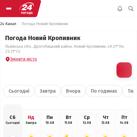
24 Канал
Погода Новий Кропивник
Погода Новий Кропивник
Львівська обл., Дрогобицький район, Новий Кропивник, 49.21°Пн,
23.31°Сх
Змінити місто
Сьогодні
Завтра
Вчора
По годинах
Тиж
Сб
Нд
Пн
Вт
Ср
Чт
Пт
Сьогодні
Завтра
10.08
11.08
12.08
13.08
14.08