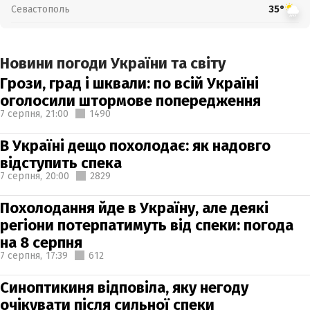
Севастополь
35°
Новини погоди України та світу
Грози, град і шквали: по всій Україні
оголосили штормове попередження
7 серпня,
21:00
1490
В Україні дещо похолодає: як надовго
відступить спека
7 серпня,
20:00
2829
Похолодання йде в Україну, але деякі
регіони потерпатимуть від спеки: погода
на 8 серпня
7 серпня,
17:39
612
Синоптикиня відповіла, яку негоду
очікувати після сильної спеки