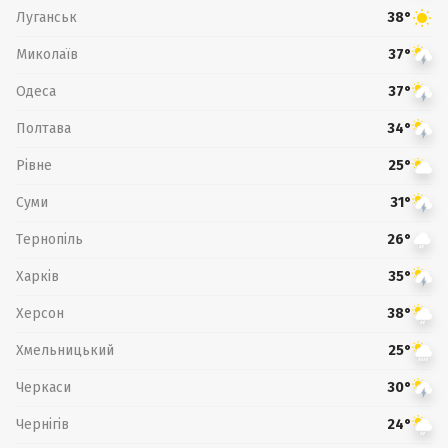
Луганськ
38°
Миколаїв
37°
Одеса
37°
Полтава
34°
Рівне
25°
Суми
31°
Тернопіль
26°
Харків
35°
Херсон
38°
Хмельницький
25°
Черкаси
30°
Чернігів
24°