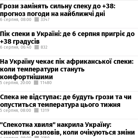
Грози замінять сильну спеку до +38:
прогноз погоди на найближчі дні
6 серпня,
08:00
3347
Пік спеки в Україні: де 6 серпня пригріє до
+38 градусів
6 серпня,
06:40
832
На Україну чекає пік африканської спеки:
коли температури стануть
комфортнішими
5 серпня,
20:00
11480
Спека не відступає: де будуть грози та чи
опуститься температура цього тижня
5 серпня,
08:00
1319
"Спекотна хвиля" накрила Україну:
синоптик розповів, коли очікуються зміни