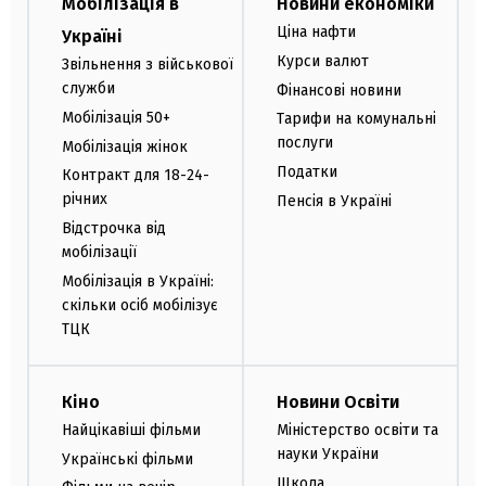
Мобілізація в
Новини економіки
Ціна нафти
Україні
Курси валют
Звільнення з військової
служби
Фінансові новини
Мобілізація 50+
Тарифи на комунальні
послуги
Мобілізація жінок
Податки
Контракт для 18-24-
річних
Пенсія в Україні
Відстрочка від
мобілізації
Мобілізація в Україні:
скільки осіб мобілізує
ТЦК
Кіно
Новини Освіти
Найцікавіші фільми
Міністерство освіти та
науки України
Українські фільми
Школа