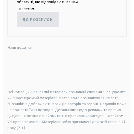
обрати ті, що відповідають вашим
інтересам.
ДО РОЗСИЛОК
Наші додатки:
android
apple
smart tv
samsung smart tv
Всі комерційні рекламні матеріали позначені словами "Спецпроєкт"
чи "Партнерський матеріал". Матеріали з позначкою "Експерт",
"Позиція" відображають позицію авторів та героїв. Редакція може
не поділяти їхніх поглядів. Детальніше щодо реклами та правил
цитування можна ознайомитись в правилах користування сайтом.
Усі права захищені.
Матеріали сайту призначені для осіб старше
21
року (21+)