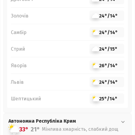
Золочів
24°
/
14°
Самбір
24°
/
14°
Стрий
24°
/
15°
Яворів
26°
/
14°
Львів
24°
/
14°
Шептицький
25°
/
14°
Автономна Республіка Крим
33°
21°
Мінлива хмарність, слабкий дощ