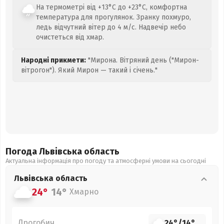
На термометрі від +13°C до +23°C, комфортна
температура для прогулянок. Зранку похмуро,
ледь відчутний вітер до 4 м/с. Надвечір небо
очистеться від хмар.
Народні прикмети:
"Мирона. Вітряний день ("Мирон-
вітрогон"). Який Мирон — такий і січень."
Погода Львівська
область
Актуальна інформація про погоду та атмосферні умови на сьогодні
Львівська
область
24°
14°
Хмарно
Дрогобич
24°
/
14°