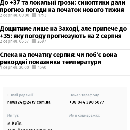
До +37 та локальні грози: синоптики дали
прогноз погоди на початок нового тижня
2 серпня,
08:00
1793
Дощитиме лише на Заході, але припече до
+35: яку погоду прогнозують на 2 серпня
2 серпня,
06:57
2697
Спека на початку серпня: чи поб'є вона
рекордні показники температури
1 серпня,
20:00
1540
E-mail редакції
Номер телефону:
news24@24tv.com.ua
+38 044 390 5077
Ми тут:
Ми в соцмережах:
м.Київ
,