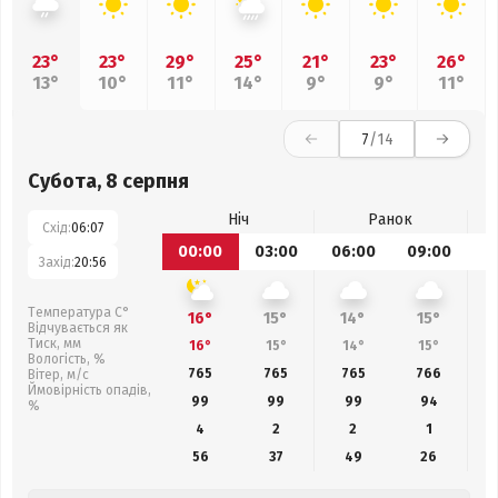
23°
23°
29°
25°
21°
23°
26°
13°
10°
11°
14°
9°
9°
11°
7
/14
Субота, 8 серпня
Ніч
Ранок
Схід:
06:07
00:00
03:00
06:00
09:00
1
Захід:
20:56
Температура С°
16°
15°
14°
15°
Відчувається як
Тиск, мм
16°
15°
14°
15°
Вологість, %
765
765
765
766
Вітер, м/с
Ймовірність опадів,
99
99
99
94
%
4
2
2
1
56
37
49
26