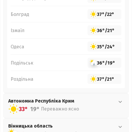
Болград
37°
/
22°
Ізмаїл
36°
/
21°
Одеса
35°
/
24°
Подільськ
36°
/
19°
Роздільна
37°
/
21°
Автономна Республіка Крим
33°
19°
Переважно ясно
Вінницька
область