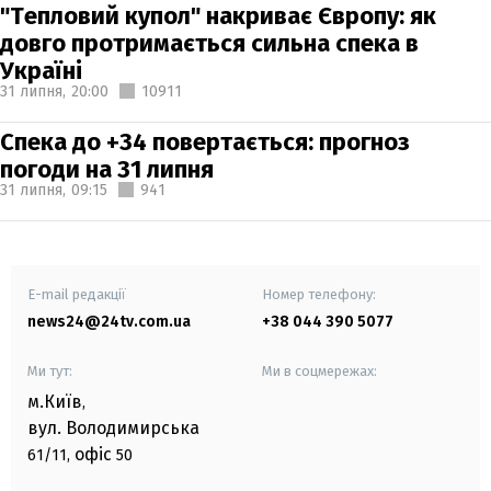
"Тепловий купол" накриває Європу: як
довго протримається сильна спека в
Україні
31 липня,
20:00
10911
Спека до +34 повертається: прогноз
погоди на 31 липня
31 липня,
09:15
941
E-mail редакції
Номер телефону:
news24@24tv.com.ua
+38 044 390 5077
Ми тут:
Ми в соцмережах:
м.Київ
,
вул. Володимирська
офіс
61/11,
50