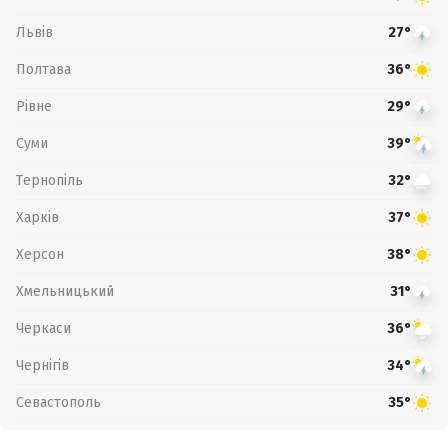
Львів
27°
Полтава
36°
Рівне
29°
Суми
39°
Тернопіль
32°
Харків
37°
Херсон
38°
Хмельницький
31°
Черкаси
36°
Чернігів
34°
Севастополь
35°