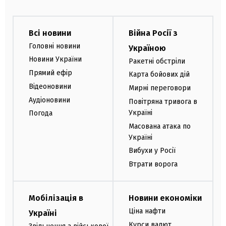
Всі новини
Війна Росії з
Головні новини
Україною
Новини України
Ракетні обстріли
Прямий ефір
Карта бойових дій
Відеоновини
Мирні переговори
Аудіоновини
Повітряна тривога в
Україні
Погода
Масована атака по
Україні
Вибухи у Росії
Втрати ворога
Мобілізація в
Новини економіки
Ціна нафти
Україні
Курси валют