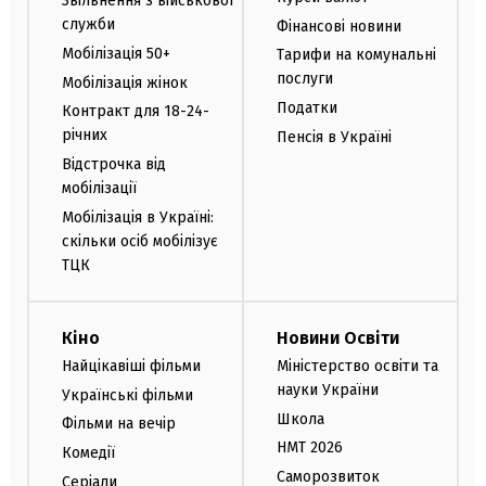
Звільнення з військової
служби
Фінансові новини
Мобілізація 50+
Тарифи на комунальні
послуги
Мобілізація жінок
Податки
Контракт для 18-24-
річних
Пенсія в Україні
Відстрочка від
мобілізації
Мобілізація в Україні:
скільки осіб мобілізує
ТЦК
Кіно
Новини Освіти
Найцікавіші фільми
Міністерство освіти та
науки України
Українські фільми
Школа
Фільми на вечір
НМТ 2026
Комедії
Саморозвиток
Серіали