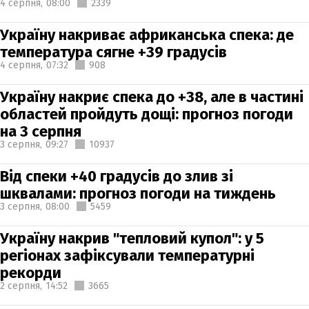
4 серпня,
08:00
2339
Україну накриває африканська спека: де
температура сягне +39 градусів
4 серпня,
07:32
908
Україну накриє спека до +38, але в частині
областей пройдуть дощі: прогноз погоди
на 3 серпня
3 серпня,
09:27
10937
Від спеки +40 градусів до злив зі
шквалами: прогноз погоди на тиждень
3 серпня,
08:00
5459
Україну накрив "тепловий купол": у 5
регіонах зафіксували температурні
рекорди
2 серпня,
14:52
3665