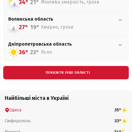
34°
21°
Мінлива хмарність, грози
Волинська
область
27°
19°
Хмарно, грози
Дніпропетровська
область
36°
23°
Ясно
ПОКАЗАТИ ІНШІ ОБЛАСТІ
Найбільші міста в Україні
Одеса
35°
Сімферополь
33°
Вінниця
34°