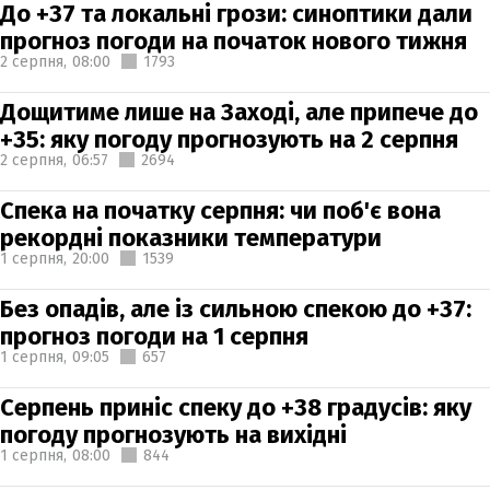
До +37 та локальні грози: синоптики дали
прогноз погоди на початок нового тижня
2 серпня,
08:00
1793
Дощитиме лише на Заході, але припече до
+35: яку погоду прогнозують на 2 серпня
2 серпня,
06:57
2694
Спека на початку серпня: чи поб'є вона
рекордні показники температури
1 серпня,
20:00
1539
Без опадів, але із сильною спекою до +37:
прогноз погоди на 1 серпня
1 серпня,
09:05
657
Серпень приніс спеку до +38 градусів: яку
погоду прогнозують на вихідні
1 серпня,
08:00
844