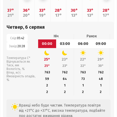
37°
36°
33°
28°
30°
33°
28°
21°
20°
19°
17°
13°
13°
17°
Четвер, 6 серпня
Ніч
Ранок
Схід:
05:42
00:00
03:00
06:00
09:00
1
Захід:
20:28
Температура С°
25°
23°
22°
29°
Відчувається як
Тиск, мм
25°
23°
22°
30°
Вологість, %
763
762
763
762
Вітер, м/с
Ймовірність опадів,
59
64
73
48
%
2
1
1
1
2
2
2
2
Вранці небо буде чистим. Температура повітря
від +21°C до +37°C, висока температура, подбайте
про достатнє вживання рідини.