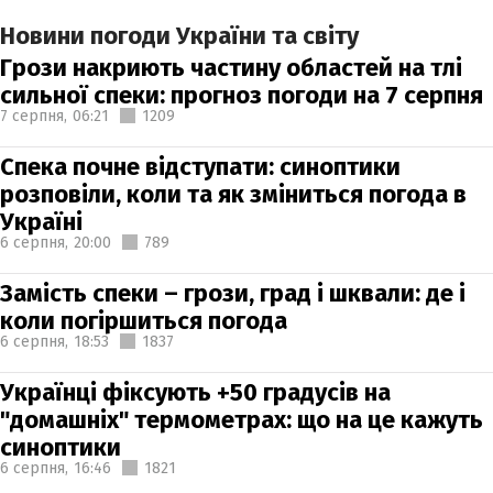
Новини погоди України та світу
Грози накриють частину областей на тлі
сильної спеки: прогноз погоди на 7 серпня
7 серпня,
06:21
1209
Спека почне відступати: синоптики
розповіли, коли та як зміниться погода в
Україні
6 серпня,
20:00
789
Замість спеки – грози, град і шквали: де і
коли погіршиться погода
6 серпня,
18:53
1837
Українці фіксують +50 градусів на
"домашніх" термометрах: що на це кажуть
синоптики
6 серпня,
16:46
1821