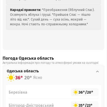
Народні прикмети:
"Преображення (Яблучний Спас).
Освячують яблука і груші. "Прийшов Спас — пішло
літо від нас". Сухий день — суха осінь, мокрий —
мокра. Ночі стають по-справжньому холодними."
Погода Одеська
область
Актуальна інформація про погоду та атмосферні умови на сьогодні
Одеська
область
36°
20°
Ясно
Березівка
36°
/
20°
Білгород-Дністровський
35°
/
23°