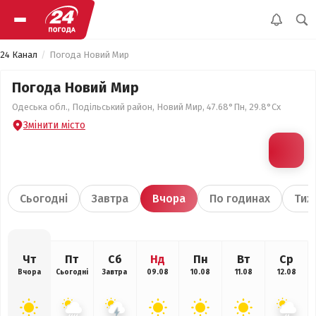
24 Канал
Погода Новий Мир
Погода Новий Мир
Одеська обл., Подільський район, Новий Мир, 47.68°Пн, 29.8°Сх
Змінити місто
Сьогодні
Завтра
Вчора
По годинах
Тиж
Чт
Пт
Сб
Нд
Пн
Вт
Ср
Вчора
Сьогодні
Завтра
09.08
10.08
11.08
12.08