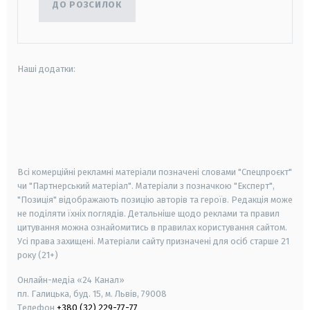
ДО РОЗСИЛОК
Наші додатки:
android
apple
smart tv
samsung smart tv
Всі комерційні рекламні матеріали позначені словами "Спецпроєкт"
чи "Партнерський матеріал". Матеріали з позначкою "Експерт",
"Позиція" відображають позицію авторів та героїв. Редакція може
не поділяти їхніх поглядів. Детальніше щодо реклами та правил
цитування можна ознайомитись в правилах користування сайтом.
Усі права захищені.
Матеріали сайту призначені для осіб старше
21
року (21+)
Онлайн-медіа «24 Канал»
пл. Галицька, буд. 15, м. Львів, 79008
Телефон
+380 (32) 229-77-77