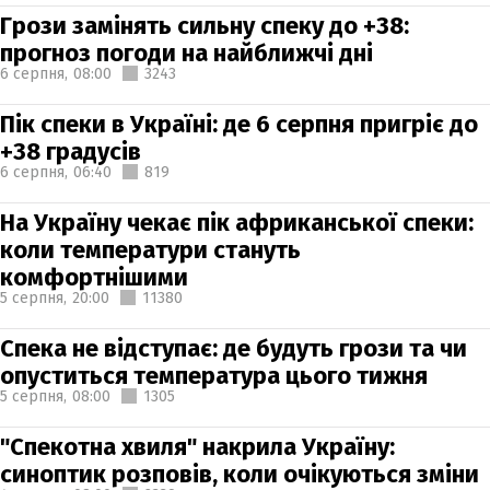
Грози замінять сильну спеку до +38:
прогноз погоди на найближчі дні
6 серпня,
08:00
3243
Пік спеки в Україні: де 6 серпня пригріє до
+38 градусів
6 серпня,
06:40
819
На Україну чекає пік африканської спеки:
коли температури стануть
комфортнішими
5 серпня,
20:00
11380
Спека не відступає: де будуть грози та чи
опуститься температура цього тижня
5 серпня,
08:00
1305
"Спекотна хвиля" накрила Україну:
синоптик розповів, коли очікуються зміни