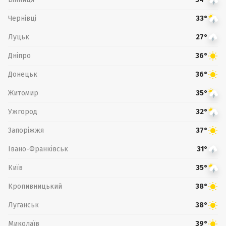
Чернівці
33°
Луцьк
27°
Дніпро
36°
Донецьк
36°
Житомир
35°
Ужгород
32°
Запоріжжя
37°
Івано-Франківськ
31°
Київ
35°
Кропивницький
38°
Луганськ
38°
Миколаїв
39°