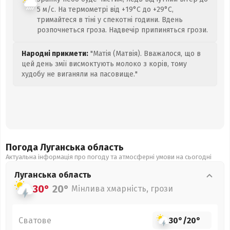
5 м/с. На термометрі від +19°C до +29°C,
тримайтеся в тіні у спекотні години. Вдень
розпочнеться гроза. Надвечір припиняться грози.
Народні прикмети:
"Матія (Матвія). Вважалося, що в
цей день змії висмоктують молоко з корів, тому
худобу не виганяли на пасовище."
Погода Луганська
область
Актуальна інформація про погоду та атмосферні умови на сьогодні
Луганська
область
30°
20°
Мінлива хмарність, грози
Сватове
30°
/
20°