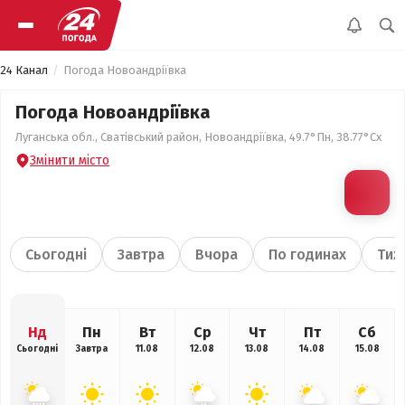
24 Канал
Погода Новоандріївка
Погода Новоандріївка
Луганська обл., Сватівський район, Новоандріївка, 49.7°Пн, 38.77°Сх
Змінити місто
Сьогодні
Завтра
Вчора
По годинах
Тиж
Нд
Пн
Вт
Ср
Чт
Пт
Сб
Сьогодні
Завтра
11.08
12.08
13.08
14.08
15.08