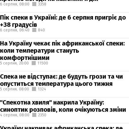
6 серпня,
08:00
3358
Пік спеки в Україні: де 6 серпня пригріє до
+38 градусів
6 серпня,
06:40
840
На Україну чекає пік африканської спеки:
коли температури стануть
комфортнішими
5 серпня,
20:00
11500
Спека не відступає: де будуть грози та чи
опуститься температура цього тижня
5 серпня,
08:00
1324
"Спекотна хвиля" накрила Україну:
синоптик розповів, коли очікуються зміни
4 серпня,
08:00
2350
Україну накриває африканська спека: де