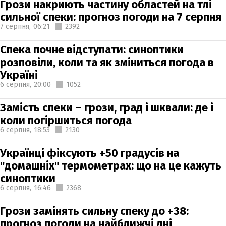
Грози накриють частину областей на тлі
сильної спеки: прогноз погоди на 7 серпня
7 серпня,
06:21
2392
Спека почне відступати: синоптики
розповіли, коли та як зміниться погода в
Україні
6 серпня,
20:00
1052
Замість спеки – грози, град і шквали: де і
коли погіршиться погода
6 серпня,
18:53
2130
Українці фіксують +50 градусів на
"домашніх" термометрах: що на це кажуть
синоптики
6 серпня,
16:46
2368
Грози замінять сильну спеку до +38:
прогноз погоди на найближчі дні