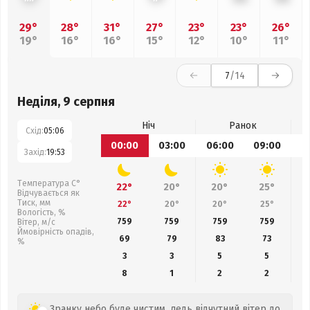
29°
28°
31°
27°
23°
23°
26°
19°
16°
16°
15°
12°
10°
11°
7
/14
Неділя, 9 серпня
Ніч
Ранок
Схід:
05:06
00:00
03:00
06:00
09:00
1
Захід:
19:53
Температура С°
22°
20°
20°
25°
Відчувається як
Тиск, мм
22°
20°
20°
25°
Вологість, %
759
759
759
759
Вітер, м/с
Ймовірність опадів,
69
79
83
73
%
3
3
5
5
8
1
2
2
Зранку небо буде чистим, ледь відчутний вітер до