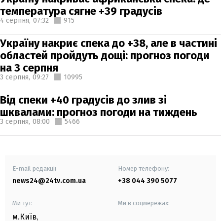
температура сягне +39 градусів
4 серпня,
07:32
915
Україну накриє спека до +38, але в частині
областей пройдуть дощі: прогноз погоди
на 3 серпня
3 серпня,
09:27
10995
Від спеки +40 градусів до злив зі
шквалами: прогноз погоди на тиждень
3 серпня,
08:00
5466
E-mail редакції
Номер телефону:
news24@24tv.com.ua
+38 044 390 5077
Ми тут:
Ми в соцмережах:
м.Київ
,