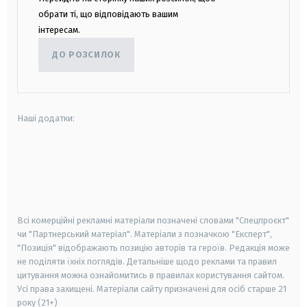
обрати ті, що відповідають вашим
інтересам.
ДО РОЗСИЛОК
Наші додатки:
android
apple
smart tv
samsung smart tv
Всі комерційні рекламні матеріали позначені словами "Спецпроєкт"
чи "Партнерський матеріал". Матеріали з позначкою "Експерт",
"Позиція" відображають позицію авторів та героїв. Редакція може
не поділяти їхніх поглядів. Детальніше щодо реклами та правил
цитування можна ознайомитись в правилах користування сайтом.
Усі права захищені.
Матеріали сайту призначені для осіб старше
21
року (21+)