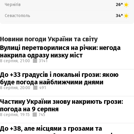
Чернігів
26°
Севастополь
34°
Новини погоди України та світу
Вулиці перетворилися на річки: негода
накрила одразу низку міст
8 серпня,
21:00
3141
До +33 градусів і локальні грози: якою
буде погода найближчими днями
8 серпня,
20:00
491
Частину України знову накриють грози:
погода на 9 серпня
8 серпня,
19:15
745
До +38, але місцями з грозами та