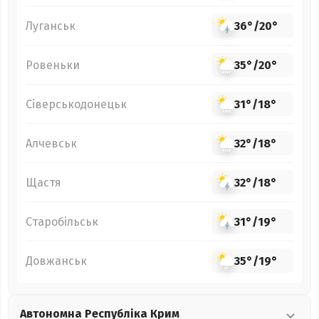
Луганськ
36°
/
20°
Ровеньки
35°
/
20°
Сіверськодонецьк
31°
/
18°
Алчевськ
32°
/
18°
Щастя
32°
/
18°
Старобільськ
31°
/
19°
Довжанськ
35°
/
19°
Автономна Республіка Крим