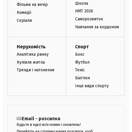
Школа
Фільми на вечір
НМТ 2026
Комедії
Саморозвиток
Серіали
Навчання за кордоном
Нерухомість
Спорт
Аналітика ринку
Бокс
Купівля житла
Футбол
Тренди і натхнення
Теніс
Біатлон
Інші види спорту
Email - розсилка
Будьте в курсі всіх новин і оновлень!
Перейдіть на сторінку наших розсилок, щоб