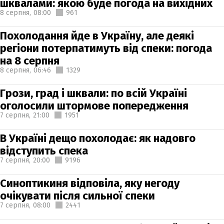
шквалами: якою буде погода на вихідних
8 серпня,
08:00
961
Похолодання йде в Україну, але деякі
регіони потерпатимуть від спеки: погода
на 8 серпня
8 серпня,
06:46
1329
Грози, град і шквали: по всій Україні
оголосили штормове попередження
7 серпня,
21:00
1951
В Україні дещо похолодає: як надовго
відступить спека
7 серпня,
20:00
9196
Синоптикиня відповіла, яку негоду
очікувати після сильної спеки
7 серпня,
08:00
2441