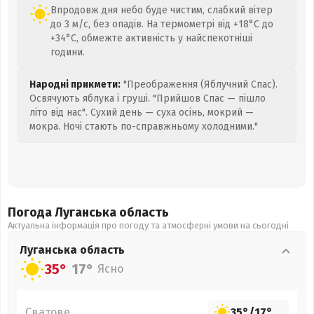
Впродовж дня небо буде чистим, слабкий вітер
до 3 м/с, без опадів. На термометрі від +18°C до
+34°C, обмежте активність у найспекотніші
години.
Народні прикмети:
"Преображення (Яблучний Спас).
Освячують яблука і груші. "Прийшов Спас — пішло
літо від нас". Сухий день — суха осінь, мокрий —
мокра. Ночі стають по-справжньому холодними."
Погода Луганська
область
Актуальна інформація про погоду та атмосферні умови на сьогодні
Луганська
область
35°
17°
Ясно
Сватове
35°
/
17°