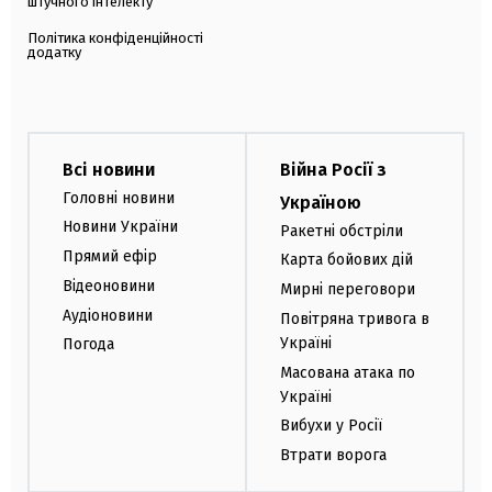
штучного інтелекту
Політика конфіденційності
додатку
Всі новини
Війна Росії з
Головні новини
Україною
Новини України
Ракетні обстріли
Прямий ефір
Карта бойових дій
Відеоновини
Мирні переговори
Аудіоновини
Повітряна тривога в
Україні
Погода
Масована атака по
Україні
Вибухи у Росії
Втрати ворога