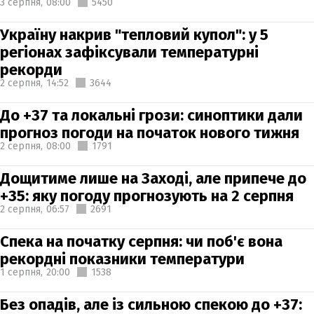
3 серпня,
08:00
5450
Україну накрив "тепловий купол": у 5
регіонах зафіксували температурні
рекорди
2 серпня,
14:52
3644
До +37 та локальні грози: синоптики дали
прогноз погоди на початок нового тижня
2 серпня,
08:00
1791
Дощитиме лише на Заході, але припече до
+35: яку погоду прогнозують на 2 серпня
2 серпня,
06:57
2691
Спека на початку серпня: чи поб'є вона
рекордні показники температури
1 серпня,
20:00
1538
Без опадів, але із сильною спекою до +37: