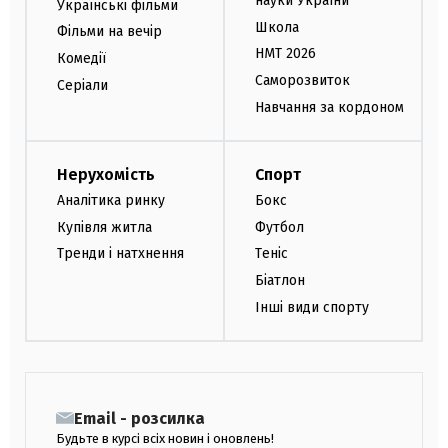
науки України
Українські фільми
Школа
Фільми на вечір
НМТ 2026
Комедії
Саморозвиток
Серіали
Навчання за кордоном
Нерухомість
Спорт
Аналітика ринку
Бокс
Купівля житла
Футбол
Тренди і натхнення
Теніс
Біатлон
Інші види спорту
Email - розсилка
Будьте в курсі всіх новин і оновлень!