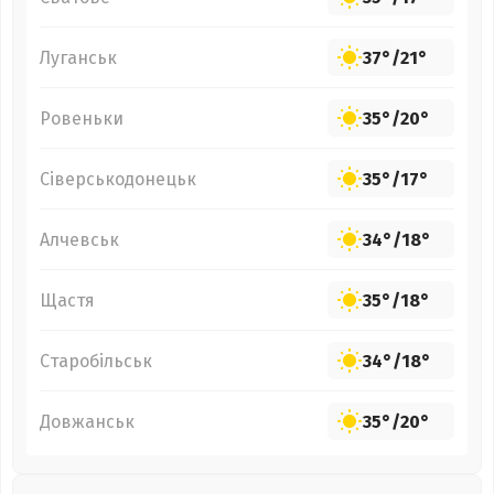
Луганськ
37°
/
21°
Ровеньки
35°
/
20°
Сіверськодонецьк
35°
/
17°
Алчевськ
34°
/
18°
Щастя
35°
/
18°
Старобільськ
34°
/
18°
Довжанськ
35°
/
20°