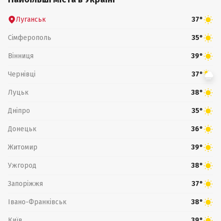
Луганськ
37°
Сімферополь
35°
Вінниця
39°
Чернівці
37°
Луцьк
38°
Дніпро
35°
Донецьк
36°
Житомир
39°
Ужгород
38°
Запоріжжя
37°
Івано-Франківськ
38°
Київ
39°