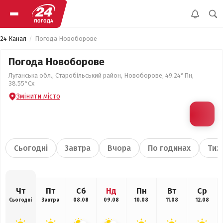
24 Канал
Погода Новоборове
Погода Новоборове
Луганська обл., Старобільський район, Новоборове, 49.24°Пн,
38.55°Сх
Змінити місто
Сьогодні
Завтра
Вчора
По годинах
Тиж
Чт
Пт
Сб
Нд
Пн
Вт
Ср
Сьогодні
Завтра
08.08
09.08
10.08
11.08
12.08