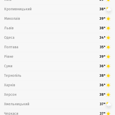
Кропивницький
38°
Миколаїв
39°
Львів
38°
Одеса
34°
Полтава
35°
Рівне
39°
Суми
36°
Тернопіль
38°
Харків
36°
Херсон
38°
Хмельницький
37°
Черкаси
37°