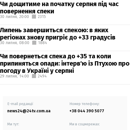
Чи дощитиме на початку серпня під час
повернення спеки
30 липня,
20:00
2315
Липень завершиться спекою: в яких
регіонах знову пригріє до +33 градусів
30 липня,
08:00
1884
Чи повернеться спека до +35 та коли
припиняться опади: інтерв'ю із Птухою про
погоду в Україні у серпні
29 липня,
14:00
2494
E-mail редакції
Номер телефону:
news24@24tv.com.ua
+38 044 390 5077
Ми тут:
Ми в соцмережах: