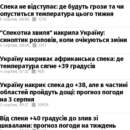
Спека не відступає: де будуть грози та чи
опуститься температура цього тижня
5 серпня,
08:00
1276
"Спекотна хвиля" накрила Україну:
синоптик розповів, коли очікуються зміни
4 серпня,
08:00
2317
Україну накриває африканська спека: де
температура сягне +39 градусів
4 серпня,
07:32
900
Україну накриє спека до +38, але в частині
областей пройдуть дощі: прогноз погоди
на 3 серпня
3 серпня,
09:27
10929
Від спеки +40 градусів до злив зі
шквалами: прогноз погоди на тиждень