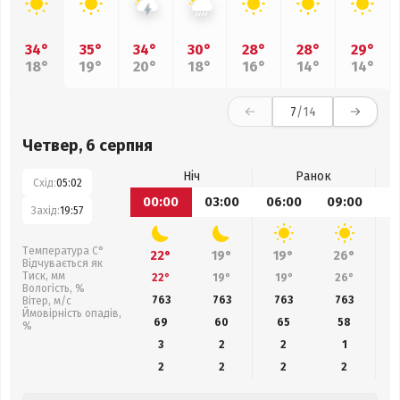
34°
35°
34°
30°
28°
28°
29°
18°
19°
20°
18°
16°
14°
14°
7
/14
Четвер, 6 серпня
Ніч
Ранок
Схід:
05:02
00:00
03:00
06:00
09:00
1
Захід:
19:57
Температура С°
22°
19°
19°
26°
Відчувається як
Тиск, мм
22°
19°
19°
26°
Вологість, %
763
763
763
763
Вітер, м/с
Ймовірність опадів,
69
60
65
58
%
3
2
2
1
2
2
2
2