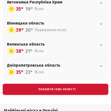
Автономна Республіка Крим
35°
19°
Ясно
Вінницька
область
39°
20°
Переважно ясно
Волинська
область
38°
21°
Ясно
Дніпропетровська
область
35°
23°
Ясно
ПОКАЗАТИ ІНШІ ОБЛАСТІ
Найбільші міста в Україні