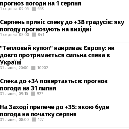
прогноз погоди на 1 серпня
1 серпня,
09:05
653
Серпень приніс спеку до +38 градусів: яку
погоду прогнозують на вихідні
1 серпня,
08:00
841
"Тепловий купол" накриває Європу: як
довго протримається сильна спека в
Україні
31 липня,
20:00
10902
Спека до +34 повертається: прогноз
погоди на 31 липня
31 липня,
09:15
927
На Заході припече до +35: якою буде
погода на початку серпня
31 липня,
08:00
427