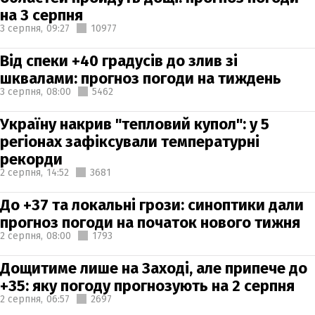
на 3 серпня
3 серпня,
09:27
10977
Від спеки +40 градусів до злив зі
шквалами: прогноз погоди на тиждень
3 серпня,
08:00
5462
Україну накрив "тепловий купол": у 5
регіонах зафіксували температурні
рекорди
2 серпня,
14:52
3681
До +37 та локальні грози: синоптики дали
прогноз погоди на початок нового тижня
2 серпня,
08:00
1793
Дощитиме лише на Заході, але припече до
+35: яку погоду прогнозують на 2 серпня
2 серпня,
06:57
2697