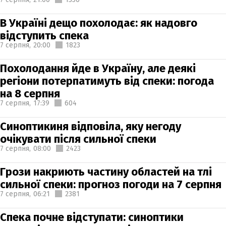
В Україні дещо похолодає: як надовго
відступить спека
7 серпня,
20:00
1823
Похолодання йде в Україну, але деякі
регіони потерпатимуть від спеки: погода
на 8 серпня
7 серпня,
17:39
604
Синоптикиня відповіла, яку негоду
очікувати після сильної спеки
7 серпня,
08:00
2423
Грози накриють частину областей на тлі
сильної спеки: прогноз погоди на 7 серпня
7 серпня,
06:21
2381
Спека почне відступати: синоптики