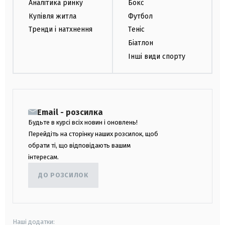
Аналітика ринку
Бокс
Купівля житла
Футбол
Тренди і натхнення
Теніс
Біатлон
Інші види спорту
Email - розсилка
Будьте в курсі всіх новин і оновлень!
Перейдіть на сторінку наших розсилок, щоб
обрати ті, що відповідають вашим
інтересам.
ДО РОЗСИЛОК
Наші додатки: