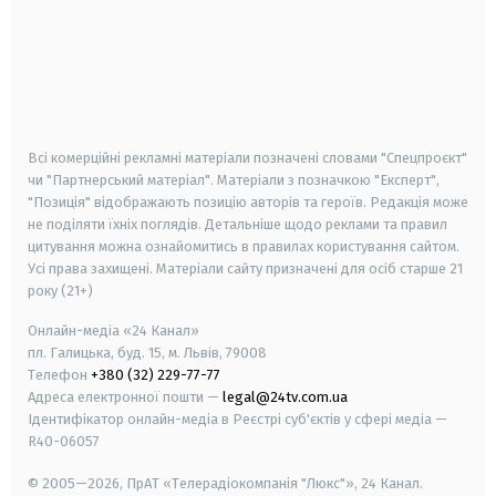
android
apple
smart tv
samsung smart tv
Всі комерційні рекламні матеріали позначені словами "Спецпроєкт"
чи "Партнерський матеріал". Матеріали з позначкою "Експерт",
"Позиція" відображають позицію авторів та героїв. Редакція може
не поділяти їхніх поглядів. Детальніше щодо реклами та правил
цитування можна ознайомитись в правилах користування сайтом.
Усі права захищені.
Матеріали сайту призначені для осіб старше
21
року (21+)
Онлайн-медіа «24 Канал»
пл. Галицька, буд. 15, м. Львів, 79008
Телефон
+380 (32) 229-77-77
Адреса електронної пошти —
legal@24tv.com.ua
Ідентифікатор онлайн-медіа в Реєстрі суб'єктів у сфері медіа —
R40-06057
© 2005—2026,
ПрАТ «Телерадіокомпанія "Люкс"», 24 Канал.