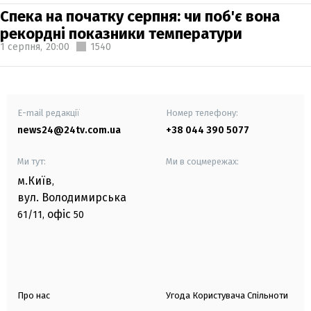
Спека на початку серпня: чи поб'є вона
рекордні показники температури
1 серпня,
20:00
1540
E-mail редакції
Номер телефону:
news24@24tv.com.ua
+38 044 390 5077
Ми тут:
Ми в соцмережах:
м.Київ
,
вул. Володимирська
офіс
61/11,
50
Про нас
Угода Користувача Спільноти