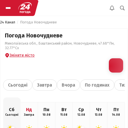
24 Канал
Погода Новочудневе
Погода Новочудневе
Миколаївська обл., Баштанський район, Новочудневе, 47.68°Пн,
32.77°Сх
Змінити місто
Сьогодні
Завтра
Вчора
По годинах
Тиж
Сб
Нд
Пн
Вт
Ср
Чт
Пт
Сьогодні
Завтра
10.08
11.08
12.08
13.08
14.08