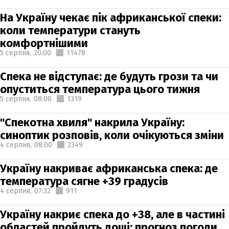
На Україну чекає пік африканської спеки:
коли температури стануть
комфортнішими
5 серпня,
20:00
11478
Спека не відступає: де будуть грози та чи
опуститься температура цього тижня
5 серпня,
08:00
1319
"Спекотна хвиля" накрила Україну:
синоптик розповів, коли очікуються зміни
4 серпня,
08:00
2349
Україну накриває африканська спека: де
температура сягне +39 градусів
4 серпня,
07:32
911
Україну накриє спека до +38, але в частині
областей пройдуть дощі: прогноз погоди