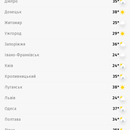
Дніпро
35°
Донецьк
38°
Житомир
25°
Ужгород
29°
Запоріжжя
36°
Івано-Франківськ
24°
Київ
24°
Кропивницький
35°
Луганськ
38°
Львів
24°
Одеса
37°
Полтава
34°