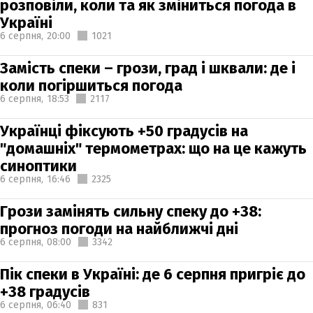
розповіли, коли та як зміниться погода в
Україні
6 серпня,
20:00
1021
Замість спеки – грози, град і шквали: де і
коли погіршиться погода
6 серпня,
18:53
2117
Українці фіксують +50 градусів на
"домашніх" термометрах: що на це кажуть
синоптики
6 серпня,
16:46
2325
Грози замінять сильну спеку до +38:
прогноз погоди на найближчі дні
6 серпня,
08:00
3342
Пік спеки в Україні: де 6 серпня пригріє до
+38 градусів
6 серпня,
06:40
831