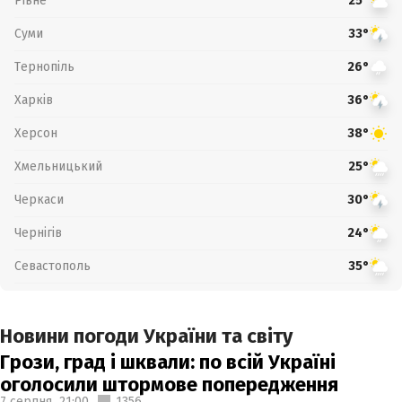
Рівне
25°
Суми
33°
Тернопіль
26°
Харків
36°
Херсон
38°
Хмельницький
25°
Черкаси
30°
Чернігів
24°
Севастополь
35°
Новини погоди України та світу
Грози, град і шквали: по всій Україні
оголосили штормове попередження
7 серпня,
21:00
1356