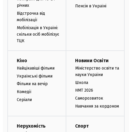
річних
Пенсія в Україні
Відстрочка від
мобілізації
Мобілізація в Україні:
скільки осіб мобілізує
ТЦК
Кіно
Новини Освіти
Найцікавіші фільми
Міністерство освіти та
науки України
Українські фільми
Школа
Фільми на вечір
НМТ 2026
Комедії
Саморозвиток
Серіали
Навчання за кордоном
Нерухомість
Спорт