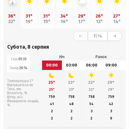
36°
31°
31°
34°
29°
26°
27°
22°
19°
15°
16°
17°
12°
14°
7
/14
Субота, 8 серпня
Ніч
Ранок
Схід:
05:33
00:00
03:00
06:00
09:00
1
Захід:
20:14
Температура С°
25°
23°
22°
29°
Відчувається як
Тиск, мм
25°
23°
22°
29°
Вологість, %
759
758
758
759
Вітер, м/с
Ймовірність опадів,
41
48
54
42
%
2
2
3
3
2
2
2
9