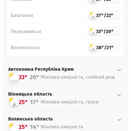
Баштанка
37°
/
22°
Первомайськ
33°
/
20°
Вознесенськ
38°
/
21°
Автономна Республіка Крим
33°
20°
Мінлива хмарність, слабкий дощ
Вінницька
область
25°
17°
Мінлива хмарність, грози
Волинська
область
25°
14°
Мінлива хмарність