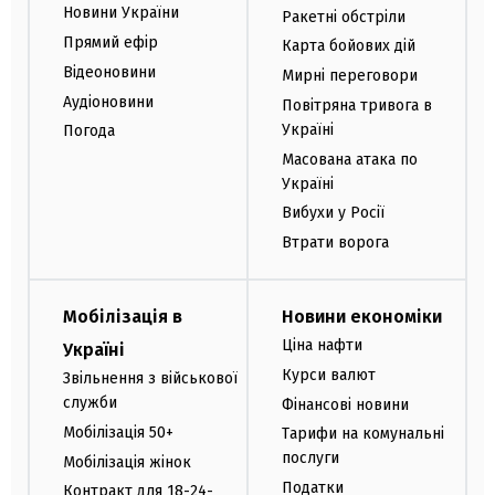
Новини України
Ракетні обстріли
Прямий ефір
Карта бойових дій
Відеоновини
Мирні переговори
Аудіоновини
Повітряна тривога в
Україні
Погода
Масована атака по
Україні
Вибухи у Росії
Втрати ворога
Мобілізація в
Новини економіки
Ціна нафти
Україні
Курси валют
Звільнення з військової
служби
Фінансові новини
Мобілізація 50+
Тарифи на комунальні
послуги
Мобілізація жінок
Податки
Контракт для 18-24-