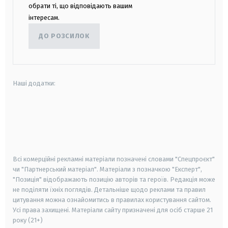
обрати ті, що відповідають вашим
інтересам.
ДО РОЗСИЛОК
Наші додатки:
android
apple
smart tv
samsung smart tv
Всі комерційні рекламні матеріали позначені словами "Спецпроєкт"
чи "Партнерський матеріал". Матеріали з позначкою "Експерт",
"Позиція" відображають позицію авторів та героїв. Редакція може
не поділяти їхніх поглядів. Детальніше щодо реклами та правил
цитування можна ознайомитись в правилах користування сайтом.
Усі права захищені.
Матеріали сайту призначені для осіб старше
21
року (21+)