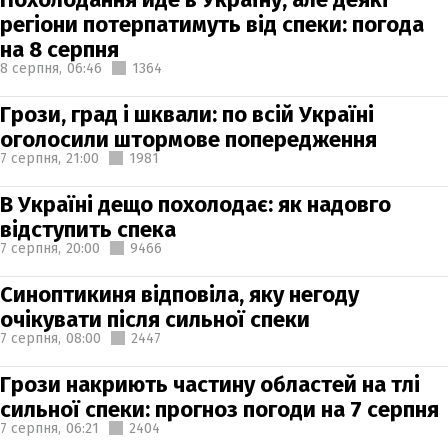
регіони потерпатимуть від спеки: погода
на 8 серпня
8 серпня,
06:46
1364
Грози, град і шквали: по всій Україні
оголосили штормове попередження
7 серпня,
21:00
1981
В Україні дещо похолодає: як надовго
відступить спека
7 серпня,
20:00
9466
Синоптикиня відповіла, яку негоду
очікувати після сильної спеки
7 серпня,
08:00
2447
Грози накриють частину областей на тлі
сильної спеки: прогноз погоди на 7 серпня
7 серпня,
06:21
2404