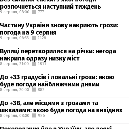
розпочнеться наступний тиждень
9 серпня,
08:00
777
Частину України знову накриють грози:
погода на 9 серпня
9 серпня,
06:33
2426
Вулиці перетворилися на річки: негода
накрила одразу низку міст
8 серпня,
21:00
4811
До +33 градусів і локальні грози: якою
буде погода найближчими днями
8 серпня,
20:00
882
До +38, але місцями з грозами та
шквалами: якою буде погода на вихідних
8 серпня,
08:00
986
Похолодання йде в Україну, але деякі