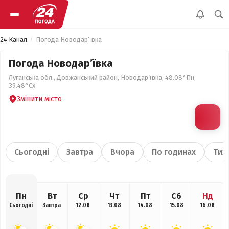
24 Канал
Погода Новодар’ївка
Погода Новодар’ївка
Луганська обл., Довжанський район, Новодар’ївка, 48.08°Пн,
39.48°Сх
Змінити місто
Сьогодні
Завтра
Вчора
По годинах
Тиж
Пн
Вт
Ср
Чт
Пт
Сб
Нд
Сьогодні
Завтра
12.08
13.08
14.08
15.08
16.08