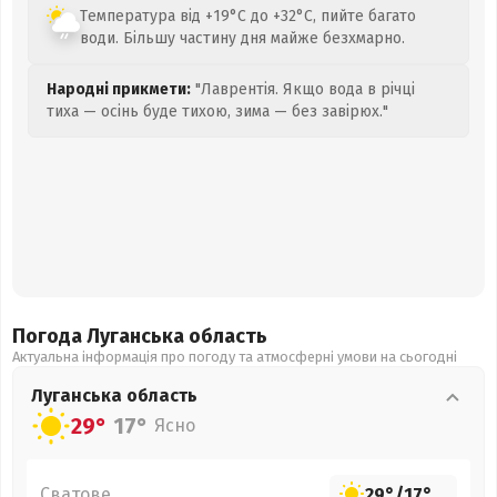
Температура від +19°C до +32°C, пийте багато
води. Більшу частину дня майже безхмарно.
Народні прикмети:
"Лаврентія. Якщо вода в річці
тиха — осінь буде тихою, зима — без завірюх."
Погода Луганська
область
Актуальна інформація про погоду та атмосферні умови на сьогодні
Луганська
область
29°
17°
Ясно
Сватове
29°
/
17°