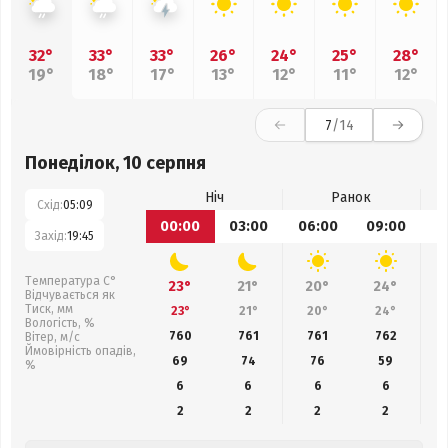
32°
33°
33°
26°
24°
25°
28°
19°
18°
17°
13°
12°
11°
12°
7
/14
Понеділок, 10 серпня
Ніч
Ранок
Схід:
05:09
00:00
03:00
06:00
09:00
1
Захід:
19:45
Температура С°
23°
21°
20°
24°
Відчувається як
Тиск, мм
23°
21°
20°
24°
Вологість, %
760
761
761
762
Вітер, м/с
Ймовірність опадів,
69
74
76
59
%
6
6
6
6
2
2
2
2