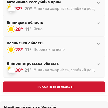
Автономна Республіка Крим
32°
20°
Мінлива хмарність, слабкий дощ
Вінницька
область
28°
11°
Ясно
Волинська
область
28°
11°
Переважно ясно
Дніпропетровська
область
30°
21°
Мінлива хмарність, слабкий дощ
ПОКАЗАТИ ІНШІ ОБЛАСТІ
Найбільші міста в Україні