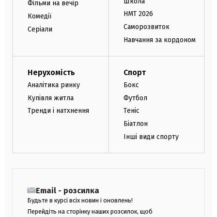
Школа
Фільми на вечір
НМТ 2026
Комедії
Саморозвиток
Серіали
Навчання за кордоном
Нерухомість
Спорт
Аналітика ринку
Бокс
Купівля житла
Футбол
Тренди і натхнення
Теніс
Біатлон
Інші види спорту
Email - розсилка
Будьте в курсі всіх новин і оновлень!
Перейдіть на сторінку наших розсилок, щоб