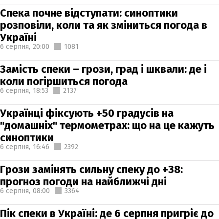
Спека почне відступати: синоптики
розповіли, коли та як зміниться погода в
Україні
6 серпня,
20:00
1081
Замість спеки – грози, град і шквали: де і
коли погіршиться погода
6 серпня,
18:53
2137
Українці фіксують +50 градусів на
"домашніх" термометрах: що на це кажуть
синоптики
6 серпня,
16:46
2392
Грози замінять сильну спеку до +38:
прогноз погоди на найближчі дні
6 серпня,
08:00
3364
Пік спеки в Україні: де 6 серпня пригріє до