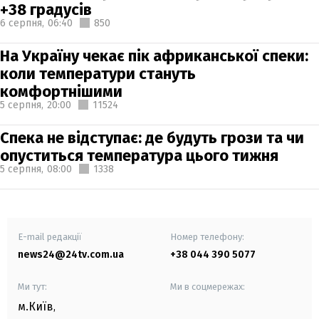
+38 градусів
6 серпня,
06:40
850
На Україну чекає пік африканської спеки:
коли температури стануть
комфортнішими
5 серпня,
20:00
11524
Спека не відступає: де будуть грози та чи
опуститься температура цього тижня
5 серпня,
08:00
1338
E-mail редакції
Номер телефону:
news24@24tv.com.ua
+38 044 390 5077
Ми тут:
Ми в соцмережах:
м.Київ
,