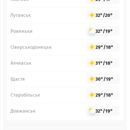
Луганськ
32°
/
20°
Ровеньки
32°
/
19°
Сіверськодонецьк
29°
/
18°
Алчевськ
31°
/
18°
Щастя
30°
/
19°
Старобільськ
29°
/
18°
Довжанськ
32°
/
19°