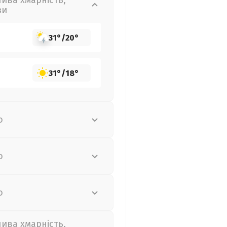
лива хмарність,
зи
31°
/
20°
31°
/
18°
о
о
о
лива хмарність,