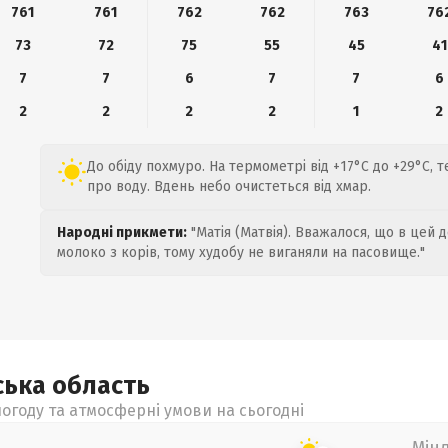
761
761
762
762
763
76
73
72
75
55
45
41
7
7
6
7
7
6
2
2
2
2
1
2
До обіду похмуро. На термометрі від +17°C до +29°C, т
про воду. Вдень небо очистеться від хмар.
Народні прикмети:
"Матія (Матвія). Вважалося, що в цей 
молоко з корів, тому худобу не виганяли на пасовище."
ська
область
огоду та атмосферні умови на сьогодні