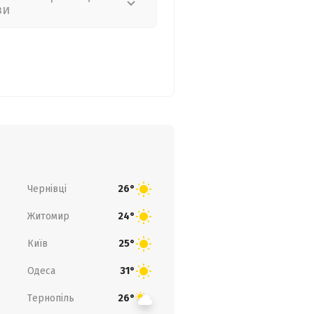
зи
Чернівці
26°
Житомир
24°
Київ
25°
Одеса
31°
Тернопіль
26°