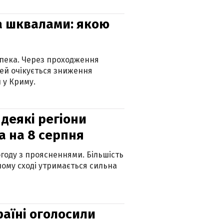
та шквалами: якою
спека. Через проходження
ей очікується зниження
 у Криму.
 деякі регіони
а на 8 серпня
огоду з проясненнями. Більшість
ному сході утримається сильна
країні оголосили