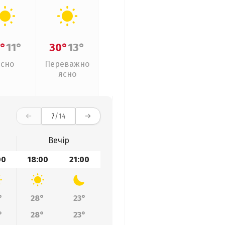
°
11°
30°
13°
Ясно
Переважно
ясно
7
/14
Вечір
00
18:00
21:00
°
28°
23°
°
28°
23°