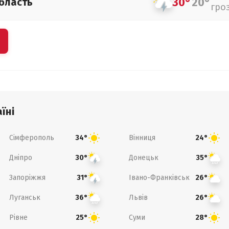
30°
20°
бласть
гро
їні
Сімферополь
Вінниця
34°
24°
Дніпро
Донецьк
30°
35°
Запоріжжя
Івано-Франківськ
31°
26°
Луганськ
Львів
36°
26°
Рівне
Суми
25°
28°