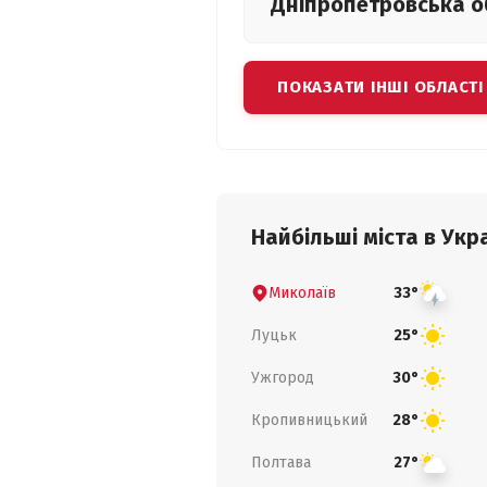
Дніпропетровська
о
ПОКАЗАТИ ІНШІ ОБЛАСТІ
Найбільші міста в Укра
Миколаїв
33°
Луцьк
25°
Ужгород
30°
Кропивницький
28°
Полтава
27°