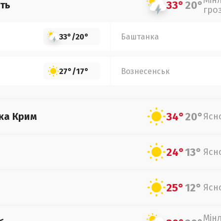
Мін
33°
20°
ть
гро
33°
/
20°
Баштанка
27°
/
17°
Вознесенськ
34°
20°
ка Крим
Ясн
24°
13°
Ясн
25°
12°
Ясн
Мін