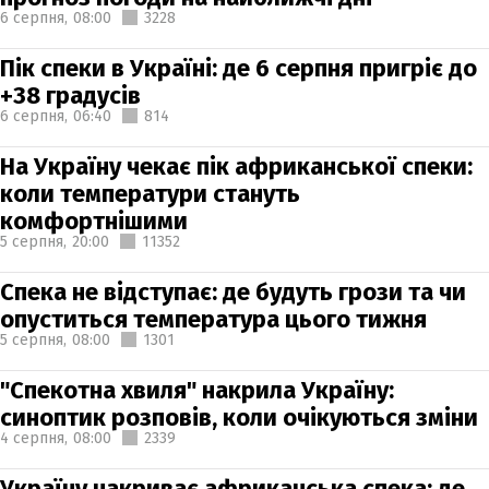
6 серпня,
08:00
3228
Пік спеки в Україні: де 6 серпня пригріє до
+38 градусів
6 серпня,
06:40
814
На Україну чекає пік африканської спеки:
коли температури стануть
комфортнішими
5 серпня,
20:00
11352
Спека не відступає: де будуть грози та чи
опуститься температура цього тижня
5 серпня,
08:00
1301
"Спекотна хвиля" накрила Україну:
синоптик розповів, коли очікуються зміни
4 серпня,
08:00
2339
Україну накриває африканська спека: де