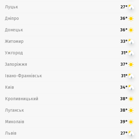
Луцьк
27°
Дніпро
36°
Донецьк
36°
Житомир
33°
Ужгород
31°
Запоріжжя
37°
Івано-Франківськ
31°
Київ
34°
Кропивницький
38°
Луганськ
38°
Миколаїв
39°
Львів
27°