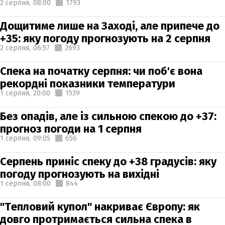
2 серпня,
08:00
1793
Дощитиме лише на Заході, але припече до
+35: яку погоду прогнозують на 2 серпня
2 серпня,
06:57
2693
Спека на початку серпня: чи поб'є вона
рекордні показники температури
1 серпня,
20:00
1539
Без опадів, але із сильною спекою до +37:
прогноз погоди на 1 серпня
1 серпня,
09:05
656
Серпень приніс спеку до +38 градусів: яку
погоду прогнозують на вихідні
1 серпня,
08:00
844
"Тепловий купол" накриває Європу: як
довго протримається сильна спека в