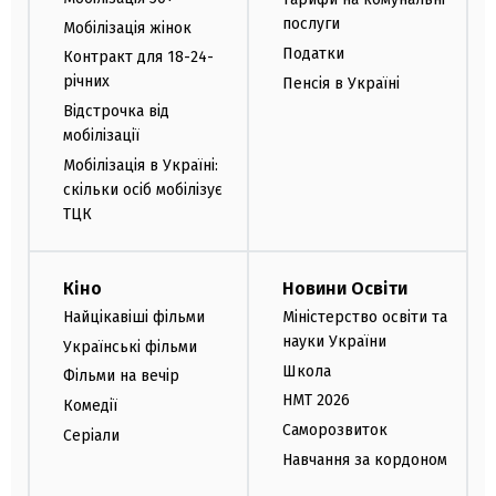
послуги
Мобілізація жінок
Податки
Контракт для 18-24-
річних
Пенсія в Україні
Відстрочка від
мобілізації
Мобілізація в Україні:
скільки осіб мобілізує
ТЦК
Кіно
Новини Освіти
Найцікавіші фільми
Міністерство освіти та
науки України
Українські фільми
Школа
Фільми на вечір
НМТ 2026
Комедії
Саморозвиток
Серіали
Навчання за кордоном