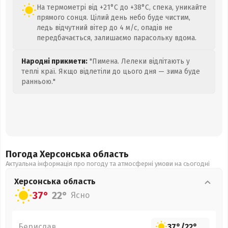
На термометрі від +21°C до +38°C, спека, уникайте
прямого сонця. Цілий день небо буде чистим,
ледь відчутний вітер до 4 м/с, опадів не
передбачається, залишаємо парасольку вдома.
Народні прикмети:
"Пимена. Лелеки відлітають у
теплі краї. Якщо відлетіли до цього дня — зима буде
ранньою."
Погода Херсонська
область
Актуальна інформація про погоду та атмосферні умови на сьогодні
Херсонська
область
37°
22°
Ясно
Берислав
37°
/
22°