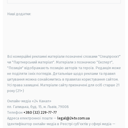
Наші додатки:
android
apple
smart tv
samsung smart tv
Всі комерційні рекламні матеріали позначені словами "Спецпроєкт"
чи "Партнерський матеріал". Матеріали з позначкою "Експерт",
"Позиція" відображають позицію авторів та героїв. Редакція може
не поділяти їхніх поглядів. Детальніше щодо реклами та правил
цитування можна ознайомитись в правилах користування сайтом.
Усі права захищені.
Матеріали сайту призначені для осіб старше
21
року (21+)
Онлайн-медіа «24 Канал»
пл. Галицька, буд. 15, м. Львів, 79008
Телефон
+380 (32) 229-77-77
Адреса електронної пошти —
legal@24tv.com.ua
Ідентифікатор онлайн-медіа в Реєстрі суб'єктів у сфері медіа —