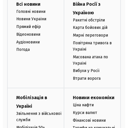
Всі новини
Війна Росії з
Головні новини
Україною
Новини України
Ракетні обстріли
Прямий ефір
Карта бойових дій
Відеоновини
Мирні переговори
Аудіоновини
Повітряна тривога в
Україні
Погода
Масована атака по
Україні
Вибухи у Росії
Втрати ворога
Мобілізація в
Новини економіки
Ціна нафти
Україні
Курси валют
Звільнення з військової
служби
Фінансові новини
Мобілізація 50+
Тарифи на комунальні