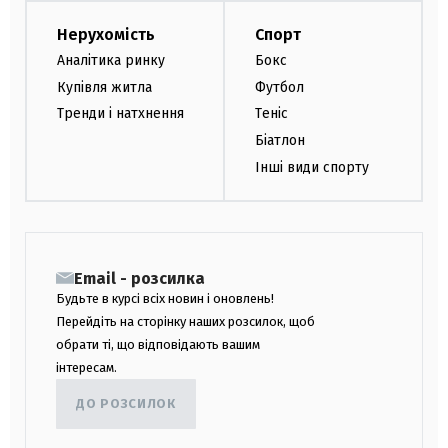
Нерухомість
Спорт
Аналітика ринку
Бокс
Купівля житла
Футбол
Тренди і натхнення
Теніс
Біатлон
Інші види спорту
Email - розсилка
Будьте в курсі всіх новин і оновлень!
Перейдіть на сторінку наших розсилок, щоб
обрати ті, що відповідають вашим
інтересам.
ДО РОЗСИЛОК