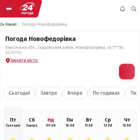
24 Канал
Погода Новофедорівка
Погода Новофедорівка
Херсонська обл., Скадовський район, Новофедорівка, 46.17°Пн,
32.32°Сх
Змінити місто
Сьогодні
Завтра
Вчора
По годинах
Тиж
Пт
Сб
Нд
Пн
Вт
Ср
Чт
Сьогодні
Завтра
09.08
10.08
11.08
12.08
13.08