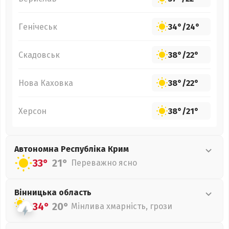
Генічеськ
34°
/
24°
Скадовськ
38°
/
22°
Нова Каховка
38°
/
22°
Херсон
38°
/
21°
Автономна Республіка Крим
33°
21°
Переважно ясно
Вінницька
область
34°
20°
Мінлива хмарність, грози