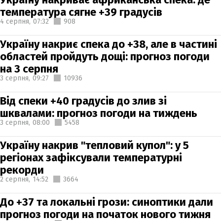
температура сягне +39 градусів
4 серпня,
07:32
908
Україну накриє спека до +38, але в частині
областей пройдуть дощі: прогноз погоди
на 3 серпня
3 серпня,
09:27
10936
Від спеки +40 градусів до злив зі
шквалами: прогноз погоди на тиждень
3 серпня,
08:00
5458
Україну накрив "тепловий купол": у 5
регіонах зафіксували температурні
рекорди
2 серпня,
14:52
3664
До +37 та локальні грози: синоптики дали
прогноз погоди на початок нового тижня