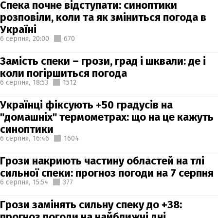
Спека почне відступати: синоптики
розповіли, коли та як зміниться погода в
Україні
6 серпня,
20:00
670
Замість спеки – грози, град і шквали: де і
коли погіршиться погода
6 серпня,
18:53
1512
Українці фіксують +50 градусів на
"домашніх" термометрах: що на це кажуть
синоптики
6 серпня,
16:46
1604
Грози накриють частину областей на тлі
сильної спеки: прогноз погоди на 7 серпня
6 серпня,
15:54
377
Грози замінять сильну спеку до +38:
прогноз погоди на найближчі дні