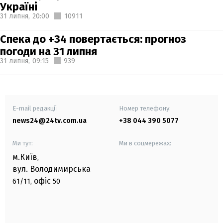
Україні
31 липня,
20:00
10911
Спека до +34 повертається: прогноз
погоди на 31 липня
31 липня,
09:15
939
E-mail редакції
Номер телефону:
news24@24tv.com.ua
+38 044 390 5077
Ми тут:
Ми в соцмережах:
м.Київ
,
вул. Володимирська
офіс
61/11,
50