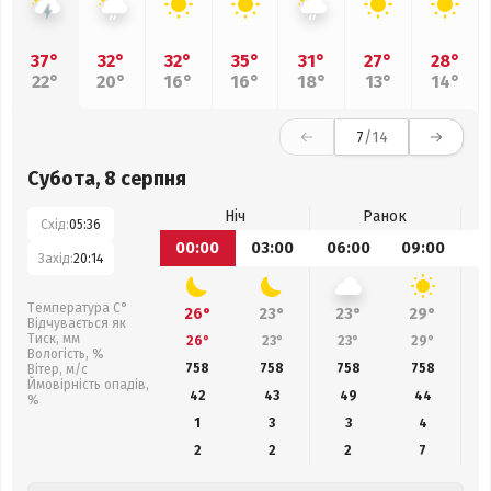
37°
32°
32°
35°
31°
27°
28°
22°
20°
16°
16°
18°
13°
14°
7
/14
Субота, 8 серпня
Ніч
Ранок
Схід:
05:36
00:00
03:00
06:00
09:00
1
Захід:
20:14
Температура С°
26°
23°
23°
29°
Відчувається як
Тиск, мм
26°
23°
23°
29°
Вологість, %
758
758
758
758
Вітер, м/с
Ймовірність опадів,
42
43
49
44
%
1
3
3
4
2
2
2
7