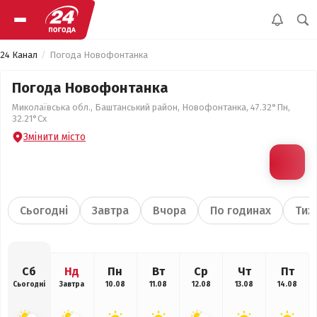
24 Канал
Погода Новофонтанка
Погода Новофонтанка
Миколаївська обл., Баштанський район, Новофонтанка, 47.32°Пн,
32.21°Сх
Змінити місто
Сьогодні
Завтра
Вчора
По годинах
Тиж
Сб
Нд
Пн
Вт
Ср
Чт
Пт
Сьогодні
Завтра
10.08
11.08
12.08
13.08
14.08