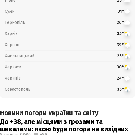
Рівне
25°
Суми
31°
Тернопіль
26°
Харків
35°
Херсон
39°
Хмельницький
25°
Черкаси
30°
Чернігів
24°
Севастополь
35°
Новини погоди України та світу
До +38, але місцями з грозами та
шквалами: якою буде погода на вихідних
8 серпня,
08:00
489