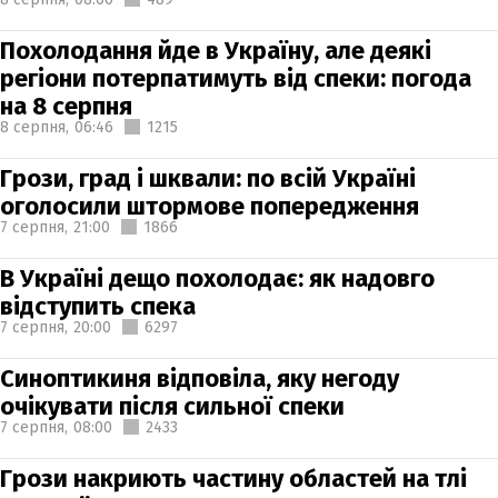
Похолодання йде в Україну, але деякі
регіони потерпатимуть від спеки: погода
на 8 серпня
8 серпня,
06:46
1215
Грози, град і шквали: по всій Україні
оголосили штормове попередження
7 серпня,
21:00
1866
В Україні дещо похолодає: як надовго
відступить спека
7 серпня,
20:00
6297
Синоптикиня відповіла, яку негоду
очікувати після сильної спеки
7 серпня,
08:00
2433
Грози накриють частину областей на тлі