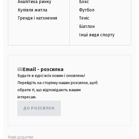
Аналітика ринку
Бокс
Купівля житла
Футбол
Тренди і натхнення
Теніс
Біатлон
Інші види спорту
Email - розсилка
Будьте в курсі всіх новин і оновлень!
Перейдіть на сторінку наших розсилок, щоб
обрати ті, що відповідають вашим
інтересам.
ДО РОЗСИЛОК
Наші додатки: