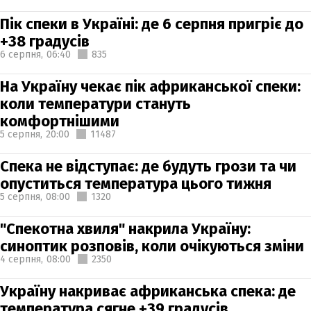
Пік спеки в Україні: де 6 серпня пригріє до
+38 градусів
6 серпня,
06:40
835
На Україну чекає пік африканської спеки:
коли температури стануть
комфортнішими
5 серпня,
20:00
11487
Спека не відступає: де будуть грози та чи
опуститься температура цього тижня
5 серпня,
08:00
1320
"Спекотна хвиля" накрила Україну:
синоптик розповів, коли очікуються зміни
4 серпня,
08:00
2350
Україну накриває африканська спека: де
температура сягне +39 градусів