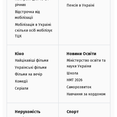
річних
Пенсія в Україні
Відстрочка від
мобілізації
Мобілізація в Україні:
скільки осіб мобілізує
ТЦК
Кіно
Новини Освіти
Найцікавіші фільми
Міністерство освіти та
науки України
Українські фільми
Школа
Фільми на вечір
НМТ 2026
Комедії
Саморозвиток
Серіали
Навчання за кордоном
Нерухомість
Спорт