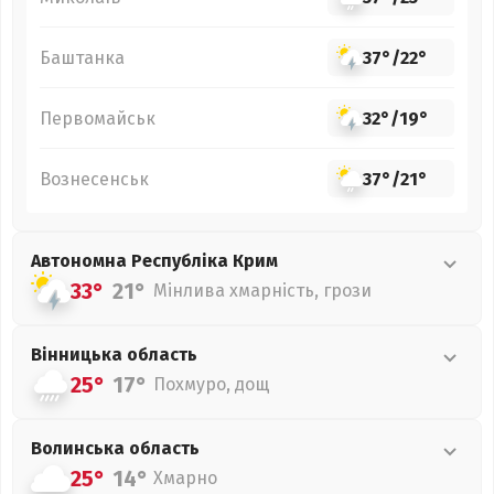
Баштанка
37°
/
22°
Первомайськ
32°
/
19°
Вознесенськ
37°
/
21°
Автономна Республіка Крим
33°
21°
Мінлива хмарність, грози
Вінницька
область
25°
17°
Похмуро, дощ
Волинська
область
25°
14°
Хмарно