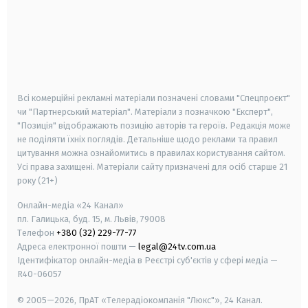
android
apple
smart tv
samsung smart tv
Всі комерційні рекламні матеріали позначені словами "Спецпроєкт"
чи "Партнерський матеріал". Матеріали з позначкою "Експерт",
"Позиція" відображають позицію авторів та героїв. Редакція може
не поділяти їхніх поглядів. Детальніше щодо реклами та правил
цитування можна ознайомитись в правилах користування сайтом.
Усі права захищені.
Матеріали сайту призначені для осіб старше
21
року (21+)
Онлайн-медіа «24 Канал»
пл. Галицька, буд. 15, м. Львів, 79008
Телефон
+380 (32) 229-77-77
Адреса електронної пошти —
legal@24tv.com.ua
Ідентифікатор онлайн-медіа в Реєстрі суб'єктів у сфері медіа —
R40-06057
© 2005—2026,
ПрАТ «Телерадіокомпанія "Люкс"», 24 Канал.