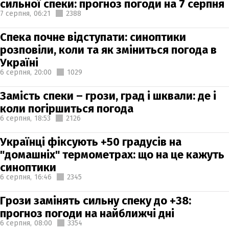
сильної спеки: прогноз погоди на 7 серпня
7 серпня,
06:21
2388
Спека почне відступати: синоптики
розповіли, коли та як зміниться погода в
Україні
6 серпня,
20:00
1029
Замість спеки – грози, град і шквали: де і
коли погіршиться погода
6 серпня,
18:53
2126
Українці фіксують +50 градусів на
"домашніх" термометрах: що на це кажуть
синоптики
6 серпня,
16:46
2345
Грози замінять сильну спеку до +38:
прогноз погоди на найближчі дні
6 серпня,
08:00
3354