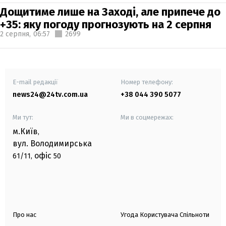
Дощитиме лише на Заході, але припече до
+35: яку погоду прогнозують на 2 серпня
2 серпня,
06:57
2699
E-mail редакції
Номер телефону:
news24@24tv.com.ua
+38 044 390 5077
Ми тут:
Ми в соцмережах:
м.Київ
,
вул. Володимирська
офіс
61/11,
50
Про нас
Угода Користувача Спільноти