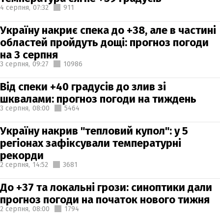
4 серпня,
07:32
911
Україну накриє спека до +38, але в частині
областей пройдуть дощі: прогноз погоди
на 3 серпня
3 серпня,
09:27
10986
Від спеки +40 градусів до злив зі
шквалами: прогноз погоди на тиждень
3 серпня,
08:00
5464
Україну накрив "тепловий купол": у 5
регіонах зафіксували температурні
рекорди
2 серпня,
14:52
3681
До +37 та локальні грози: синоптики дали
прогноз погоди на початок нового тижня
2 серпня,
08:00
1794