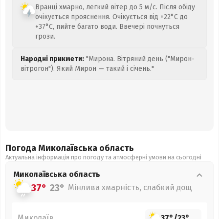
Вранці хмарно, легкий вітер до 5 м/с. Після обіду
очікується прояснення. Очікується від +22°C до
+37°C, пийте багато води. Ввечері почнуться
грози.
Народні прикмети:
"Мирона. Вітряний день ("Мирон-
вітрогон"). Який Мирон — такий і січень."
Погода Миколаївська
область
Актуальна інформація про погоду та атмосферні умови на сьогодні
Миколаївська
область
37°
23°
Мінлива хмарність, слабкий дощ
Миколаїв
37°
/
23°