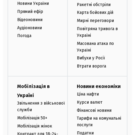
Новини України
Ракетні обстріли
Прямий ефір
Карта бойових дій
Відеоновини
Мирні переговори
Аудіоновини
Повітряна тривога в
Україні
Погода
Масована атака по
Україні
Вибухи у Росії
Втрати ворога
Мобілізація в
Новини економіки
Ціна нафти
Україні
Курси валют
Звільнення з військової
служби
Фінансові новини
Мобілізація 50+
Тарифи на комунальні
послуги
Мобілізація жінок
Податки
Контракт для 18-24-