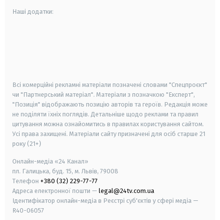
Наші додатки:
android
apple
smart tv
samsung smart tv
Всі комерційні рекламні матеріали позначені словами "Спецпроєкт"
чи "Партнерський матеріал". Матеріали з позначкою "Експерт",
"Позиція" відображають позицію авторів та героїв. Редакція може
не поділяти їхніх поглядів. Детальніше щодо реклами та правил
цитування можна ознайомитись в правилах користування сайтом.
Усі права захищені.
Матеріали сайту призначені для осіб старше
21
року (21+)
Онлайн-медіа «24 Канал»
пл. Галицька, буд. 15, м. Львів, 79008
Телефон
+380 (32) 229-77-77
Адреса електронної пошти —
legal@24tv.com.ua
Ідентифікатор онлайн-медіа в Реєстрі суб'єктів у сфері медіа —
R40-06057