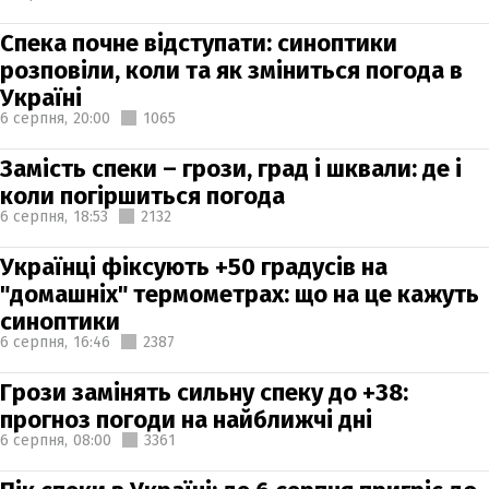
Спека почне відступати: синоптики
розповіли, коли та як зміниться погода в
Україні
6 серпня,
20:00
1065
Замість спеки – грози, град і шквали: де і
коли погіршиться погода
6 серпня,
18:53
2132
Українці фіксують +50 градусів на
"домашніх" термометрах: що на це кажуть
синоптики
6 серпня,
16:46
2387
Грози замінять сильну спеку до +38:
прогноз погоди на найближчі дні
6 серпня,
08:00
3361