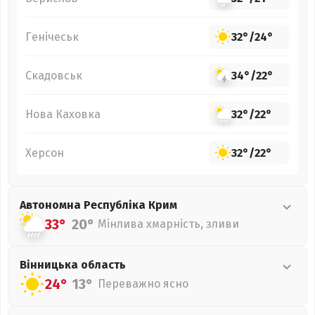
Генічеськ
32°
/
24°
Скадовськ
34°
/
22°
Нова Каховка
32°
/
22°
Херсон
32°
/
22°
Автономна Республіка Крим
33°
20°
Мінлива хмарність, зливи
Вінницька
область
24°
13°
Переважно ясно