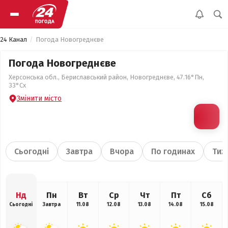
24 Канал
Погода Новогреднєве
Погода Новогреднєве
Херсонська обл., Бериславський район, Новогреднєве, 47.16°Пн,
33°Сх
Змінити місто
Сьогодні
Завтра
Вчора
По годинах
Тиж
Нд
Пн
Вт
Ср
Чт
Пт
Сб
Сьогодні
Завтра
11.08
12.08
13.08
14.08
15.08