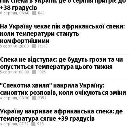
Пік спеки в Україні: де 6 серпня пригріє до
+38 градусів
6 серпня,
06:40
843
На Україну чекає пік африканської спеки:
коли температури стануть
комфортнішими
5 серпня,
20:00
11513
Спека не відступає: де будуть грози та чи
опуститься температура цього тижня
5 серпня,
08:00
1325
"Спекотна хвиля" накрила Україну:
синоптик розповів, коли очікуються зміни
4 серпня,
08:00
2351
Україну накриває африканська спека: де
температура сягне +39 градусів
4 серпня,
07:32
918