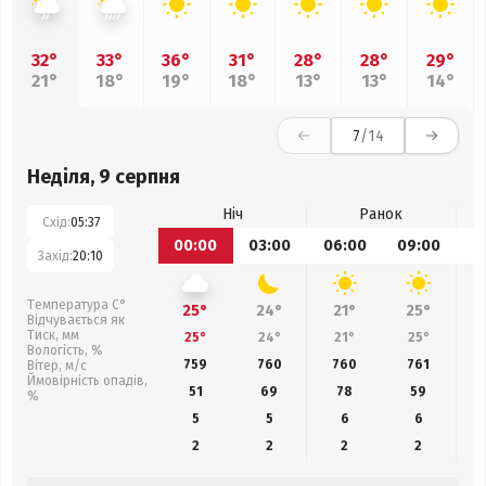
32°
33°
36°
31°
28°
28°
29°
21°
18°
19°
18°
13°
13°
14°
7
/14
Неділя, 9 серпня
Ніч
Ранок
Схід:
05:37
00:00
03:00
06:00
09:00
1
Захід:
20:10
Температура С°
25°
24°
21°
25°
Відчувається як
Тиск, мм
25°
24°
21°
25°
Вологість, %
759
760
760
761
Вітер, м/с
Ймовірність опадів,
51
69
78
59
%
5
5
6
6
2
2
2
2