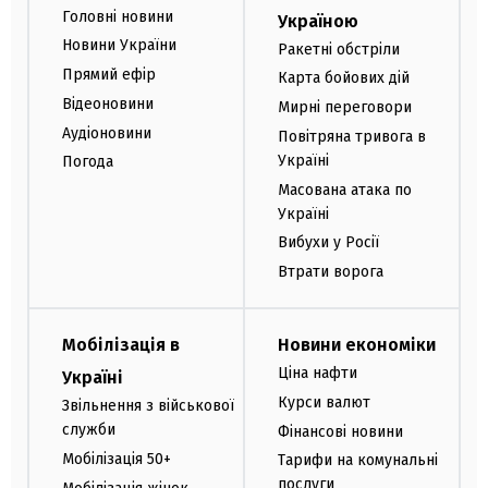
Головні новини
Україною
Новини України
Ракетні обстріли
Прямий ефір
Карта бойових дій
Відеоновини
Мирні переговори
Аудіоновини
Повітряна тривога в
Україні
Погода
Масована атака по
Україні
Вибухи у Росії
Втрати ворога
Мобілізація в
Новини економіки
Ціна нафти
Україні
Курси валют
Звільнення з військової
служби
Фінансові новини
Мобілізація 50+
Тарифи на комунальні
послуги