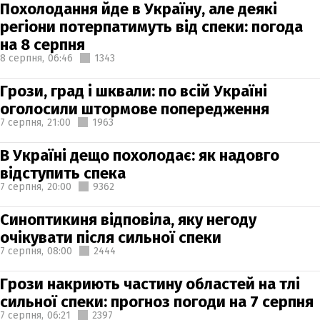
Похолодання йде в Україну, але деякі
регіони потерпатимуть від спеки: погода
на 8 серпня
8 серпня,
06:46
1343
Грози, град і шквали: по всій Україні
оголосили штормове попередження
7 серпня,
21:00
1963
В Україні дещо похолодає: як надовго
відступить спека
7 серпня,
20:00
9362
Синоптикиня відповіла, яку негоду
очікувати після сильної спеки
7 серпня,
08:00
2444
Грози накриють частину областей на тлі
сильної спеки: прогноз погоди на 7 серпня
7 серпня,
06:21
2397