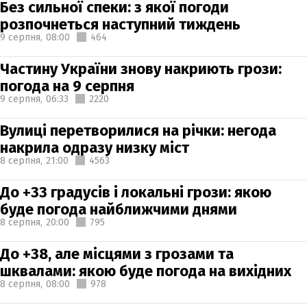
Без сильної спеки: з якої погоди
розпочнеться наступний тиждень
9 серпня,
08:00
464
Частину України знову накриють грози:
погода на 9 серпня
9 серпня,
06:33
2220
Вулиці перетворилися на річки: негода
накрила одразу низку міст
8 серпня,
21:00
4563
До +33 градусів і локальні грози: якою
буде погода найближчими днями
8 серпня,
20:00
795
До +38, але місцями з грозами та
шквалами: якою буде погода на вихідних
8 серпня,
08:00
978