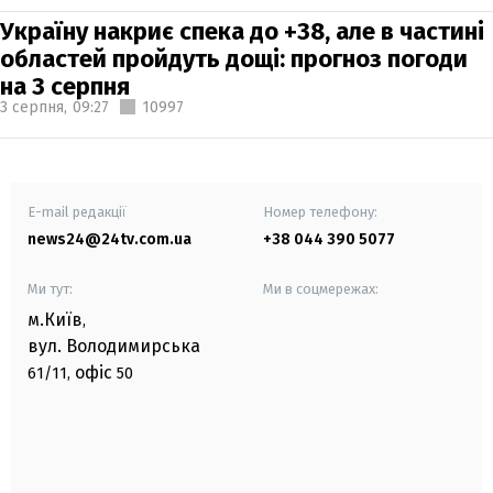
Україну накриє спека до +38, але в частині
областей пройдуть дощі: прогноз погоди
на 3 серпня
3 серпня,
09:27
10997
E-mail редакції
Номер телефону:
news24@24tv.com.ua
+38 044 390 5077
Ми тут:
Ми в соцмережах:
м.Київ
,
вул. Володимирська
офіс
61/11,
50