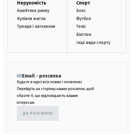
Нерухомість
Спорт
Аналітика ринку
Бокс
Купівля житла
Футбол
Тренди і натхнення
Теніс
Біатлон
Інші види спорту
Email - розсилка
Будьте в курсі всіх новин і оновлень!
Перейдіть на сторінку наших розсилок, щоб
обрати ті, що відповідають вашим
інтересам.
ДО РОЗСИЛОК